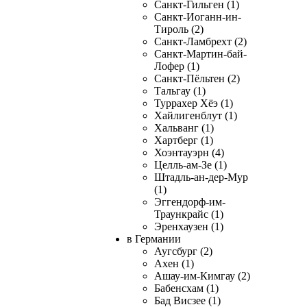
Санкт-Гильген (1)
Санкт-Иоганн-ин-
Тироль (2)
Санкт-Ламбрехт (2)
Санкт-Мартин-бай-
Лофер (1)
Санкт-Пёльтен (2)
Тальгау (1)
Туррахер Хёэ (1)
Хайлигенблут (1)
Хальванг (1)
Хартберг (1)
Хоэнтауэрн (4)
Целль-ам-Зе (1)
Штадль-ан-дер-Мур
(1)
Эггендорф-им-
Траункрайс (1)
Эренхаузен (1)
в Германии
Аугсбург (2)
Ахен (1)
Ашау-им-Кимгау (2)
Бабенсхам (1)
Бад Висзее (1)