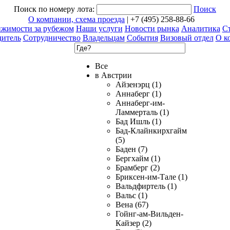
Поиск по номеру лота:
Поиск
О компании, схема проезда
| +7 (495) 258-88-66
ижимости за рубежом
Наши услуги
Новости рынка
Аналитика
Ст
дитель
Сотрудничество
Владельцам
События
Визовый отдел
О к
Все
в Австрии
Айзенэрц (1)
Аннаберг (1)
Аннаберг-им-
Ламмерталь (1)
Бад Ишль (1)
Бад-Клайнкирхгайм
(5)
Баден (7)
Бергхайм (1)
Брамберг (2)
Бриксен-им-Тале (1)
Вальдфиртель (1)
Вальс (1)
Вена (67)
Гойнг-ам-Вильден-
Кайзер (2)