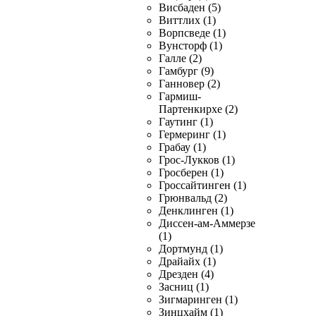
Висбаден (5)
Виттлих (1)
Ворпсведе (1)
Вунсторф (1)
Галле (2)
Гамбург (9)
Ганновер (2)
Гармиш-
Партенкирхе (2)
Гаутинг (1)
Гермеринг (1)
Грабау (1)
Грос-Лукков (1)
Гросберен (1)
Гроссайтинген (1)
Грюнвальд (2)
Денклинген (1)
Диссен-ам-Аммерзе
(1)
Дортмунд (1)
Драйайх (1)
Дрезден (4)
Засниц (1)
Зигмаринген (1)
Зинцхайм (1)