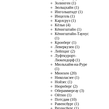
Золинген (1)
Зюльцхайн (1)
Ингольштадт (1)
Инцелль (1)
Карлсруэ (1)
Кёльн (4)
Кёнигштайн (1)
Кёнигштайн-Таунус
(1)
Кронберг (1)
Леверкузен (1)
Лейпциг (2)
Луфткурорт-
Люкендорф (1)
Мюльхайм-на-Руре
(1)
Мюнхен (20)
Николасзее (1)
Нойзес (1)
Нюрнберг (2)
Обераммергау (3)
Ойтин (1)
Потсдам (10)
Равенсбург (1)
Регенсбург (1)