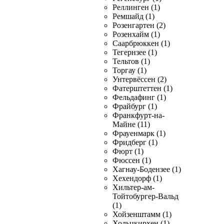
Реллинген (1)
Ремшайд (1)
Розенгартен (2)
Розенхайм (1)
Саарбрюккен (1)
Тегернзее (1)
Тельтов (1)
Торгау (1)
Унтервёссен (2)
Фатерштеттен (1)
Фельдафинг (1)
Фрайбург (1)
Франкфурт-на-
Майне (11)
Фрауенмарк (1)
Фридберг (1)
Фюрт (1)
Фюссен (1)
Хагнау-Бодензее (1)
Хехендорф (1)
Хильтер-ам-
Тойтобургер-Вальд
(1)
Хойзенштамм (1)
Хольцкирхен (1)