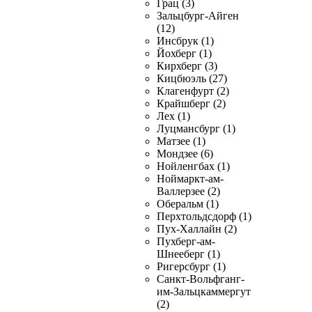
Грац (3)
Зальцбург-Айген
(12)
Инсбрук (1)
Йохберг (1)
Кирхберг (3)
Кицбюэль (27)
Клагенфурт (2)
Крайшберг (2)
Лех (1)
Луцмансбург (1)
Матзее (1)
Мондзее (6)
Нойленгбах (1)
Ноймаркт-ам-
Валлерзее (2)
Оберальм (1)
Перхтольдсдорф (1)
Пух-Халлайн (2)
Пухберг-ам-
Шнееберг (1)
Ригерсбург (1)
Санкт-Вольфганг-
им-Зальцкаммергут
(2)