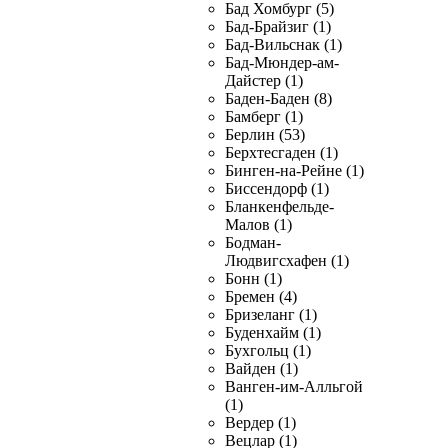
Бад Хомбург (5)
Бад-Брайзиг (1)
Бад-Вильснак (1)
Бад-Мюндер-ам-
Дайстер (1)
Баден-Баден (8)
Бамберг (1)
Берлин (53)
Берхтесгаден (1)
Бинген-на-Рейне (1)
Биссендорф (1)
Бланкенфельде-
Малов (1)
Бодман-
Людвигсхафен (1)
Бонн (1)
Бремен (4)
Бризеланг (1)
Буденхайм (1)
Бухгольц (1)
Вайден (1)
Ванген-им-Алльгой
(1)
Вердер (1)
Вецлар (1)