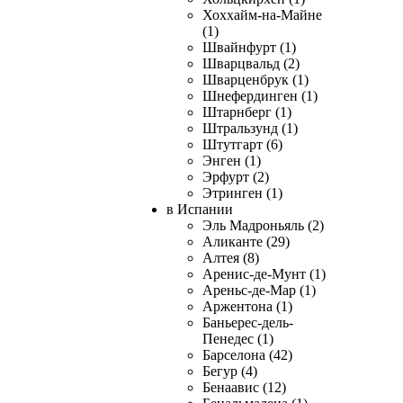
Хоххайм-на-Майне
(1)
Швайнфурт (1)
Шварцвальд (2)
Шварценбрук (1)
Шнефердинген (1)
Штарнберг (1)
Штральзунд (1)
Штутгарт (6)
Энген (1)
Эрфурт (2)
Этринген (1)
в Испании
Эль Мадроньяль (2)
Аликанте (29)
Алтея (8)
Аренис-де-Мунт (1)
Ареньс-де-Мар (1)
Аржентона (1)
Баньерес-дель-
Пенедес (1)
Барселона (42)
Бегур (4)
Бенаавис (12)