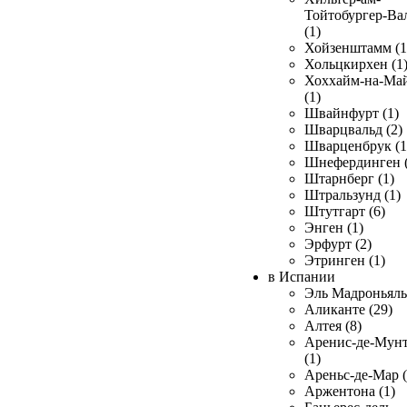
Тойтобургер-Ва
(1)
Хойзенштамм (1
Хольцкирхен (1
Хоххайм-на-Ма
(1)
Швайнфурт (1)
Шварцвальд (2)
Шварценбрук (1
Шнефердинген (
Штарнберг (1)
Штральзунд (1)
Штутгарт (6)
Энген (1)
Эрфурт (2)
Этринген (1)
в Испании
Эль Мадроньяль 
Аликанте (29)
Алтея (8)
Аренис-де-Мун
(1)
Ареньс-де-Мар (
Аржентона (1)