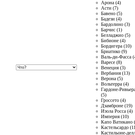
Арона (4)
Асти (7)
Бавено (5)
Бадези (4)
Бардолино (3)
Барчис (1)
Белладжио (5)
Бибионе (4)
Бордигера (10)
Бриатико (9)
Валь-ди-Фасса (
Варесе (8)
Хочу
Венеция (3)
купить
Вербания (13)
Верона (5)
Вольтерра (4)
Гардоне-Ривьер
(5)
Гроссето (4)
Дзамброне (19)
Изола Росса (4)
Империя (10)
Капо Ватикано (
Кастельсардо (1
Кастильоне-делл