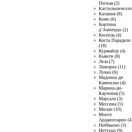
Пеская (2)
Кастильончелло 
Катания (8)
Комо (6)
Кортина
д’Ампеццо (2)
Косенза (4)
Коста Парадизо
(18)
Курмайор (4)
Кьянти (8)
Леза (7)
Ливорно (11)
Лукка (6)
Мадонна ди
Кампильо (4)
Марина-ди-
Каулония (5)
Марсала (3)
Мессина (5)
Милан (10)
Монте
Арджентарио (4
Неббьюно (3)
Неттуно (9)