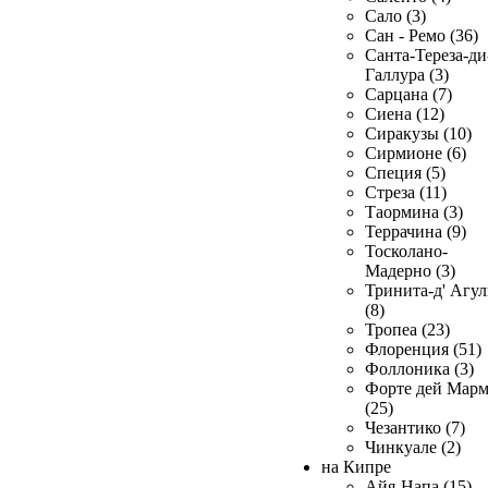
Сало (3)
Сан - Ремо (36)
Санта-Тереза-ди
Галлура (3)
Сарцана (7)
Сиена (12)
Сиракузы (10)
Сирмионе (6)
Специя (5)
Стреза (11)
Таормина (3)
Террачина (9)
Тосколано-
Мадерно (3)
Тринита-д' Агул
(8)
Тропеа (23)
Флоренция (51)
Фоллоника (3)
Форте дей Мар
(25)
Чезантико (7)
Чинкуале (2)
на Кипре
Айя-Напа (15)