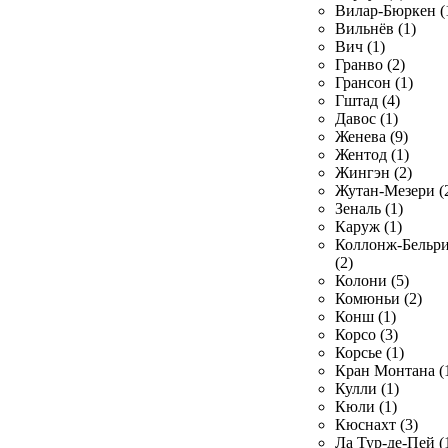
Вилар-Бюркен (
Вильнёв (1)
Вич (1)
Гранво (2)
Грансон (1)
Гштад (4)
Давос (1)
Женева (9)
Жентод (1)
Жингэн (2)
Жутан-Мезери (
Зеналь (1)
Каруж (1)
Коллонж-Бельр
(2)
Колони (5)
Комюньи (2)
Конш (1)
Корсо (3)
Корсье (1)
Кран Монтана (
Кулли (1)
Кюли (1)
Кюснахт (3)
Ла Тур-де-Пей (