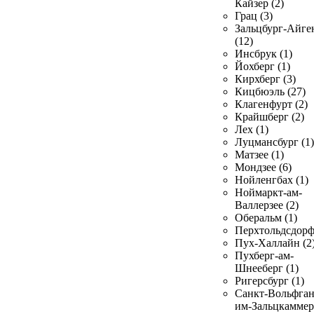
Кайзер (2)
Грац (3)
Зальцбург-Айге
(12)
Инсбрук (1)
Йохберг (1)
Кирхберг (3)
Кицбюэль (27)
Клагенфурт (2)
Крайшберг (2)
Лех (1)
Луцмансбург (1)
Матзее (1)
Мондзее (6)
Нойленгбах (1)
Ноймаркт-ам-
Валлерзее (2)
Оберальм (1)
Перхтольдсдорф
Пух-Халлайн (2
Пухберг-ам-
Шнееберг (1)
Ригерсбург (1)
Санкт-Вольфган
им-Зальцкаммер