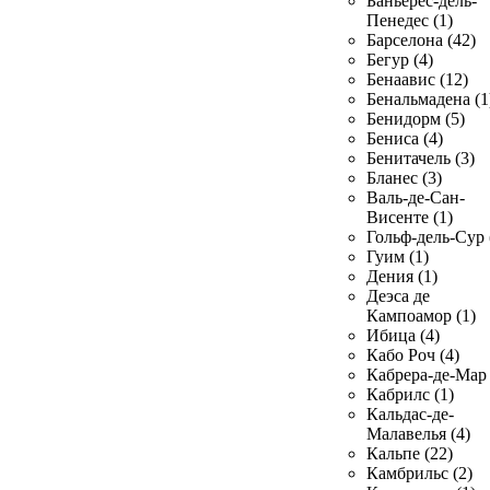
Баньерес-дель-
Пенедес (1)
Барселона (42)
Бегур (4)
Бенаавис (12)
Бенальмадена (1
Бенидорм (5)
Бениса (4)
Бенитачель (3)
Бланес (3)
Валь-де-Сан-
Висенте (1)
Гольф-дель-Сур 
Гуим (1)
Дения (1)
Деэса де
Кампоамор (1)
Ибица (4)
Кабо Роч (4)
Кабрера-де-Мар 
Кабрилс (1)
Кальдас-де-
Малавелья (4)
Кальпе (22)
Камбрильс (2)