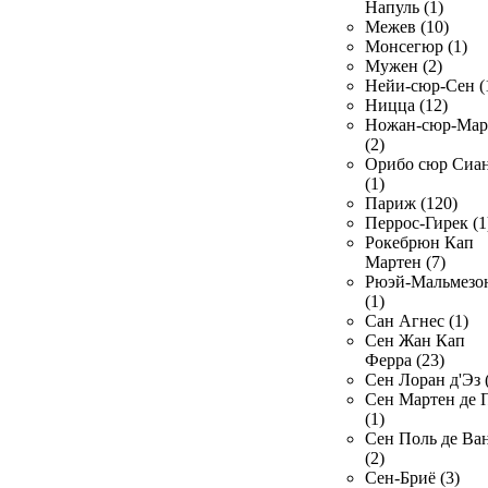
Напуль (1)
Межев (10)
Монсегюр (1)
Мужен (2)
Нейи-сюр-Сен (
Ницца (12)
Ножан-сюр-Ма
(2)
Орибо сюр Сиа
(1)
Париж (120)
Перрос-Гирек (1
Рокебрюн Кап
Мартен (7)
Рюэй-Мальмезо
(1)
Сан Агнес (1)
Сен Жан Кап
Ферра (23)
Сен Лоран д'Эз 
Сен Мартен де 
(1)
Сен Поль де Ва
(2)
Сен-Бриё (3)