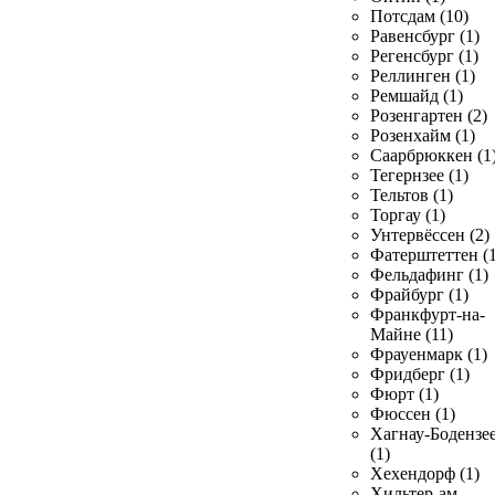
Потсдам (10)
Равенсбург (1)
Регенсбург (1)
Реллинген (1)
Ремшайд (1)
Розенгартен (2)
Розенхайм (1)
Саарбрюккен (1
Тегернзее (1)
Тельтов (1)
Торгау (1)
Унтервёссен (2)
Фатерштеттен (1
Фельдафинг (1)
Фрайбург (1)
Франкфурт-на-
Майне (11)
Фрауенмарк (1)
Фридберг (1)
Фюрт (1)
Фюссен (1)
Хагнау-Бодензе
(1)
Хехендорф (1)
Хильтер-ам-