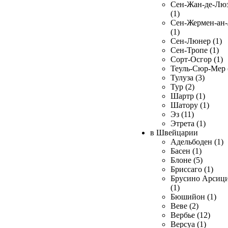
Сен-Жан-де-Лю
(1)
Сен-Жермен-ан
(1)
Сен-Люнер (1)
Сен-Тропе (1)
Сорт-Осгор (1)
Теуль-Сюр-Мер 
Тулуза (3)
Тур (2)
Шартр (1)
Шатору (1)
Эз (11)
Этрета (1)
в Швейцарии
Адельбоден (1)
Басен (1)
Блоне (5)
Бриссаго (1)
Брусино Арсиц
(1)
Бюшийон (1)
Веве (2)
Вербье (12)
Версуа (1)