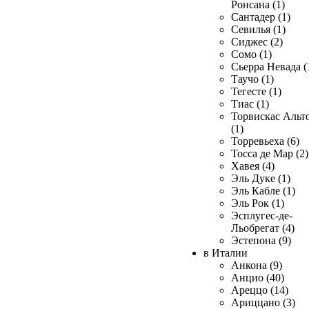
Ронсана (1)
Сантадер (1)
Севилья (1)
Сиджес (2)
Сомо (1)
Сьерра Невада (
Таучо (1)
Тегесте (1)
Тиас (1)
Торвискас Альт
(1)
Торревьеха (6)
Тосса де Мар (2)
Хавея (4)
Эль Дуке (1)
Эль Кабле (1)
Эль Рок (1)
Эсплугес-де-
Льобрегат (4)
Эстепона (9)
в Италии
Анкона (9)
Анцио (40)
Ареццо (14)
Ариццано (3)