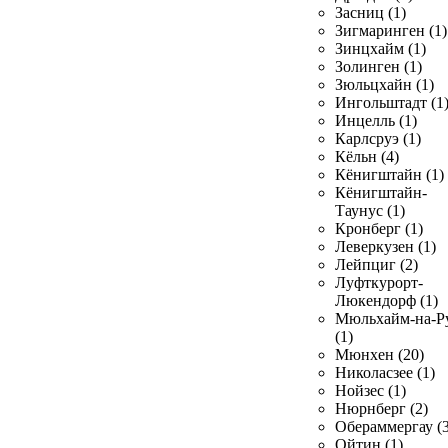
Засниц (1)
Зигмаринген (1)
Зинцхайм (1)
Золинген (1)
Зюльцхайн (1)
Ингольштадт (1
Инцелль (1)
Карлсруэ (1)
Кёльн (4)
Кёнигштайн (1)
Кёнигштайн-
Таунус (1)
Кронберг (1)
Леверкузен (1)
Лейпциг (2)
Луфткурорт-
Люкендорф (1)
Мюльхайм-на-Р
(1)
Мюнхен (20)
Николасзее (1)
Нойзес (1)
Нюрнберг (2)
Обераммергау (3
Ойтин (1)