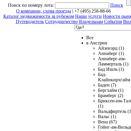
Поиск по номеру лота:
Поиск
О компании, схема проезда
| +7 (495) 258-88-66
Каталог недвижимости за рубежом
Наши услуги
Новости рын
Путеводитель
Сотрудничество
Владельцам
События
Виз
Все
в Австрии
Айзенэрц (1)
Аннаберг (1)
Аннаберг-им-
Ламмерталь (1)
Бад Ишль (1)
Бад-
Клайнкирхгайм 
Баден (7)
Бергхайм (1)
Брамберг (2)
Бриксен-им-Тал
(1)
Вальдфиртель (1
Вальс (1)
Вена (67)
Гойнг-ам-Вильд