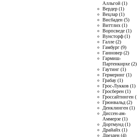
Алльгой (1)
Вердер (1)
Вецлар (1)
Висбаден (5)
Виттлих (1)
Ворпсведе (1)
Вунсторф (1)
Галле (2)
Гамбург (9)
Ганновер (2)
Гармиш-
Партенкирхе (2)
Гаутинг (1)
Гермеринг (1)
Грабау (1)
Грос-Лукков (1)
Гросберен (1)
Гроссайтинген (
Грюнвальд (2)
Денклинген (1)
Диссен-ам-
Аммерзе (1)
Дортмунд (1)
Драйайх (1)
Дрезден (4)