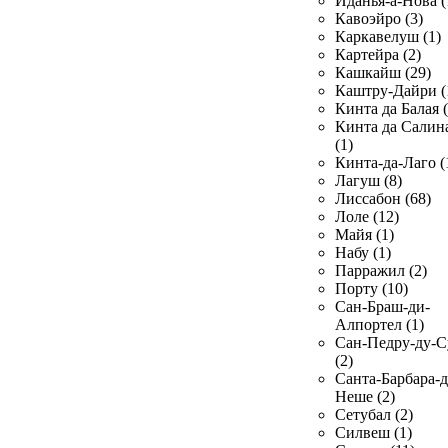
Иданья-а-Нова (
Кавоэйро (3)
Каркавелуш (1)
Картейра (2)
Кашкайш (29)
Каштру-Дайри (
Кинта да Балая (
Кинта да Салин
(1)
Кинта-да-Лаго (
Лагуш (8)
Лиссабон (68)
Лоле (12)
Майя (1)
Набу (1)
Парражил (2)
Порту (10)
Сан-Браш-ди-
Алпортел (1)
Сан-Педру-ду-С
(2)
Санта-Барбара-д
Неше (2)
Сетубал (2)
Силвеш (1)