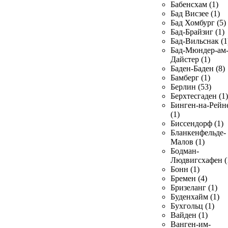
Бабенсхам (1)
Бад Висзее (1)
Бад Хомбург (5)
Бад-Брайзиг (1)
Бад-Вильснак (1
Бад-Мюндер-ам
Дайстер (1)
Баден-Баден (8)
Бамберг (1)
Берлин (53)
Берхтесгаден (1)
Бинген-на-Рейн
(1)
Биссендорф (1)
Бланкенфельде-
Малов (1)
Бодман-
Людвигсхафен (
Бонн (1)
Бремен (4)
Бризеланг (1)
Буденхайм (1)
Бухгольц (1)
Вайден (1)
Ванген-им-