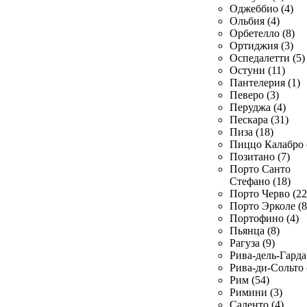
Оджеббио (4)
Ольбия (4)
Орбетелло (8)
Ортиджия (3)
Оспедалетти (5)
Остуни (11)
Пантелерия (1)
Певеро (3)
Перуджа (4)
Пескара (31)
Пиза (18)
Пиццо Калабро 
Позитано (7)
Порто Санто
Стефано (18)
Порто Черво (22
Порто Эрколе (8
Портофино (4)
Пьянца (8)
Рагуза (9)
Рива-дель-Гарда 
Рива-ди-Сольто 
Рим (54)
Римини (3)
Саленто (4)