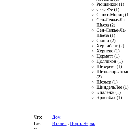
Рюшликон (1)
Саас-Фе (1)
Санкт-Мориц (1
Сен-Лежье-Ла
Шьеза (2)
Сен-Лежье-Ла-
Шьеза (1)
Сюши (2)
Херлиберг (2)
Хернекс (1)
Церматт (1)
Цолликон (1)
Шезерекс (1)
Шезо-сюр-Лоза
(2)
Шезьер (1)
ШиндельЛее (1)
Эпаленж (1)
Эрленбах (1)
Что:
Дом
Где:
Италия
,
Порто Черво