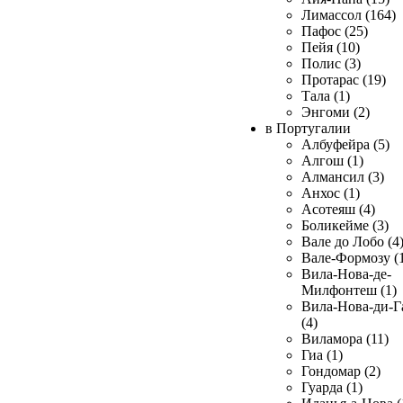
Лимассол (164)
Пафос (25)
Пейя (10)
Полис (3)
Протарас (19)
Тала (1)
Энгоми (2)
в Португалии
Албуфейра (5)
Алгош (1)
Алмансил (3)
Анхос (1)
Асотеяш (4)
Боликейме (3)
Вале до Лобо (4
Вале-Формозу (
Вила-Нова-де-
Милфонтеш (1)
Вила-Нова-ди-Г
(4)
Виламора (11)
Гиа (1)
Гондомар (2)
Гуарда (1)