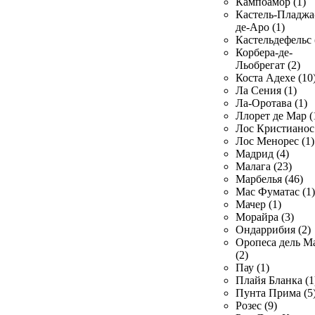
Кампоамор (1)
Кастель-Пладжа
де-Аро (1)
Кастельдефельс 
Корбера-де-
Льобрегат (2)
Коста Адехе (10
Ла Сения (1)
Ла-Оротава (1)
Ллорет де Мар (
Лос Кристианос 
Лос Менорес (1)
Мадрид (4)
Малага (23)
Марбелья (46)
Мас Фуматас (1)
Мачер (1)
Морайра (3)
Ондаррибия (2)
Оропеса дель М
(2)
Пау (1)
Плайя Бланка (1
Пунта Прима (5
Розес (9)