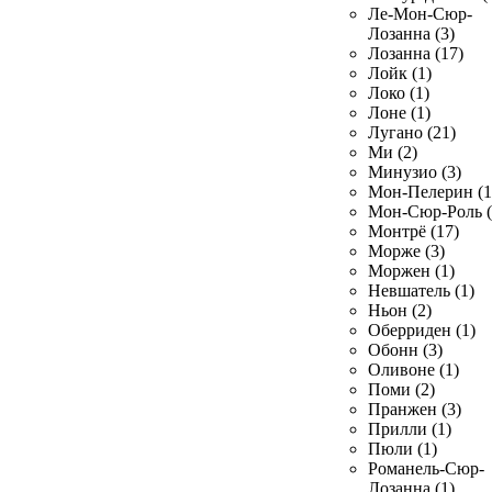
Ле-Мон-Сюр-
Лозанна (3)
Лозанна (17)
Лойк (1)
Локо (1)
Лоне (1)
Лугано (21)
Ми (2)
Минузио (3)
Мон-Пелерин (1
Мон-Сюр-Роль (
Монтрё (17)
Морже (3)
Моржен (1)
Невшатель (1)
Ньон (2)
Оберриден (1)
Обонн (3)
Оливоне (1)
Поми (2)
Пранжен (3)
Прилли (1)
Пюли (1)
Романель-Сюр-
Лозанна (1)