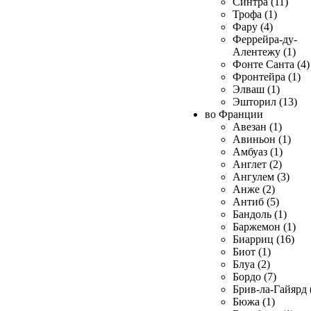
Синтра (11)
Трофа (1)
Фару (4)
Феррейра-ду-
Алентежу (1)
Фонте Санта (4)
Фронтейра (1)
Элваш (1)
Эшторил (13)
во Франции
Авезан (1)
Авиньон (1)
Амбуаз (1)
Англет (2)
Ангулем (3)
Анже (2)
Антиб (5)
Бандоль (1)
Баржемон (1)
Биарриц (16)
Биот (1)
Блуа (2)
Бордо (7)
Брив-ла-Гайярд 
Бюжа (1)