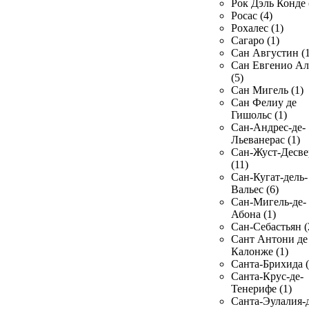
Рок Дэль Конде 
Росас (4)
Рохалес (1)
Сагаро (1)
Сан Августин (1
Сан Евгенио Ал
(5)
Сан Мигель (1)
Сан Фелиу де
Гишольс (1)
Сан-Андрес-де-
Льеванерас (1)
Сан-Жуст-Десве
(11)
Сан-Кугат-дель-
Вальес (6)
Сан-Мигель-де-
Абона (1)
Сан-Себастьян (
Сант Антони де
Калонже (1)
Санта-Брихида (
Санта-Крус-де-
Тенерифе (1)
Санта-Эулалия-д