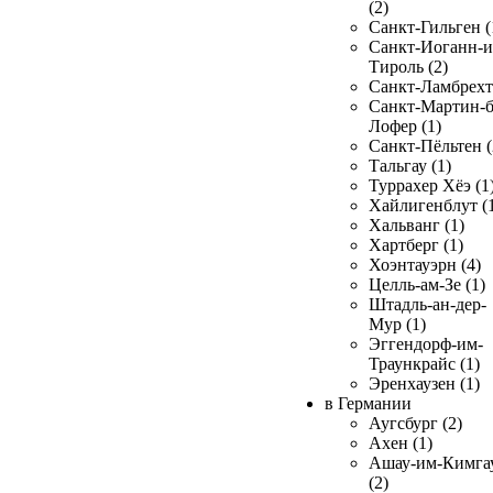
(2)
Санкт-Гильген (
Санкт-Иоганн-и
Тироль (2)
Санкт-Ламбрехт 
Санкт-Мартин-б
Лофер (1)
Санкт-Пёльтен (
Тальгау (1)
Туррахер Хёэ (1
Хайлигенблут (
Хальванг (1)
Хартберг (1)
Хоэнтауэрн (4)
Целль-ам-Зе (1)
Штадль-ан-дер-
Мур (1)
Эггендорф-им-
Траункрайс (1)
Эренхаузен (1)
в Германии
Аугсбург (2)
Ахен (1)
Ашау-им-Кимга
(2)