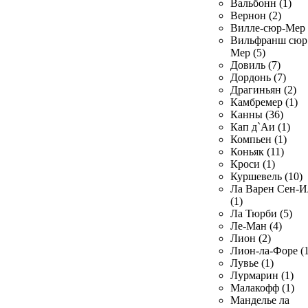
Вальбонн (1)
Вернон (2)
Вилле-сюр-Мер 
Вильфранш сюр
Мер (5)
Довиль (7)
Дордонь (7)
Драгиньян (2)
Камбремер (1)
Канны (36)
Кап д`Аи (1)
Компьен (1)
Коньяк (11)
Кроси (1)
Куршевель (10)
Ла Варен Сен-И
(1)
Ла Тюрби (5)
Ле-Ман (4)
Лион (2)
Лион-ла-Форе (1
Лувье (1)
Лурмарин (1)
Малакофф (1)
Манделье ла