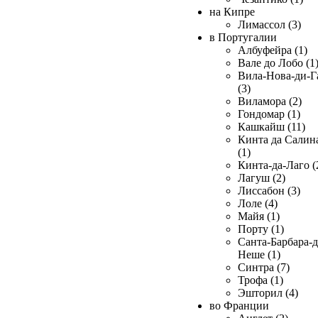
на Кипре
Лимассол (3)
в Португалии
Албуфейра (1)
Вале до Лобо (1
Вила-Нова-ди-Г
(3)
Виламора (2)
Гондомар (1)
Кашкайш (11)
Кинта да Салин
(1)
Кинта-да-Лаго (
Лагуш (2)
Лиссабон (3)
Лоле (4)
Майя (1)
Порту (1)
Санта-Барбара-д
Неше (1)
Синтра (7)
Трофа (1)
Эшторил (4)
во Франции