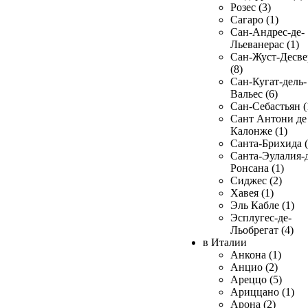
Розес (3)
Сагаро (1)
Сан-Андрес-де-
Льеванерас (1)
Сан-Жуст-Десве
(8)
Сан-Кугат-дель-
Вальес (6)
Сан-Себастьян (
Сант Антони де
Калонже (1)
Санта-Брихида (
Санта-Эулалия-д
Ронсана (1)
Сиджес (2)
Хавея (1)
Эль Кабле (1)
Эсплугес-де-
Льобрегат (4)
в Италии
Анкона (1)
Анцио (2)
Ареццо (5)
Ариццано (1)
Арона (2)