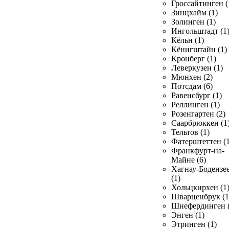
Гроссайтинген (
Зинцхайм (1)
Золинген (1)
Ингольштадт (1
Кёльн (1)
Кёнигштайн (1)
Кронберг (1)
Леверкузен (1)
Мюнхен (2)
Потсдам (6)
Равенсбург (1)
Реллинген (1)
Розенгартен (2)
Саарбрюккен (1
Тельтов (1)
Фатерштеттен (1
Франкфурт-на-
Майне (6)
Хагнау-Бодензе
(1)
Хольцкирхен (1
Шварценбрук (1
Шнефердинген (
Энген (1)
Этринген (1)