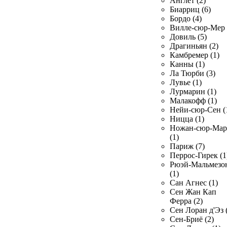
Англет (2)
Биарриц (6)
Бордо (4)
Вилле-сюр-Мер 
Довиль (5)
Драгиньян (2)
Камбремер (1)
Канны (1)
Ла Тюрби (3)
Лувье (1)
Лурмарин (1)
Малакофф (1)
Нейи-сюр-Сен (
Ницца (1)
Ножан-сюр-Ма
(1)
Париж (7)
Перрос-Гирек (1
Рюэй-Мальмезо
(1)
Сан Агнес (1)
Сен Жан Кап
Ферра (2)
Сен Лоран д'Эз 
Сен-Бриё (2)