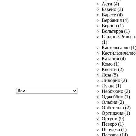
Асти (4)
Бавено (3)
Варесе (4)
Вербания (4)
Верона (1)
Вольтерра (1)
Гардоне-Ривьер
(1)
Кастельсардо (1
Кастильончелло 
Катания (4)
Комо (1)
Кьянти (2)
Леза (5)
Ливорно (2)
Лукка (1)
Хочу
Неббьюно (2)
купить
Оджеббио (1)
Ольбия (2)
Орбетелло (2)
Ортиджия (1)
Остуни (9)
Певеро (1)
Перуджа (1)
Пескара (14)