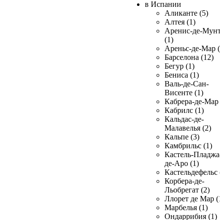
в Испании
Аликанте (5)
Алтея (1)
Аренис-де-Мун
(1)
Ареньс-де-Мар (
Барселона (12)
Бегур (1)
Бениса (1)
Валь-де-Сан-
Висенте (1)
Кабрера-де-Мар 
Кабрилс (1)
Кальдас-де-
Малавелья (2)
Кальпе (3)
Камбрильс (1)
Кастель-Пладжа
де-Аро (1)
Кастельдефельс 
Корбера-де-
Льобрегат (2)
Ллорет де Мар (
Марбелья (1)
Ондаррибия (1)