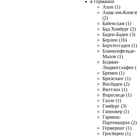
в Германии
Ахен (1)
Ашау-им-Кимга
(2)
Бабенсхам (1)
Бад Хомбург (2)
Баден-Баден (3)
Берлин (16)
Берхтесгаден (1)
Бланкенфельде-
Малов (1)
Бодман-
Людвигсхафен (
Бремен (1)
Бризеланг (1)
Висбаден (2)
Виттлих (1)
Ворпсведе (1)
Галле (1)
Гамбург (3)
Ганновер (1)
Гармиш-
Партенкирхе (2)
Гермеринг (1)
Гросберен (1)