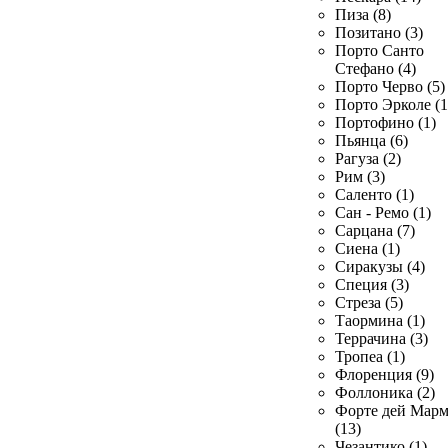
Пиза (8)
Позитано (3)
Порто Санто
Стефано (4)
Порто Черво (5)
Порто Эрколе (1
Портофино (1)
Пьянца (6)
Рагуза (2)
Рим (3)
Саленто (1)
Сан - Ремо (1)
Сарцана (7)
Сиена (1)
Сиракузы (4)
Специя (3)
Стреза (5)
Таормина (1)
Террачина (3)
Тропеа (1)
Флоренция (9)
Фоллоника (2)
Форте дей Мар
(13)
Чезантико (1)