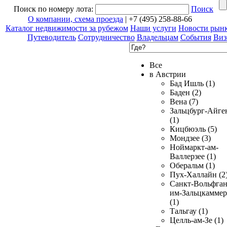
Поиск по номеру лота:
Поиск
О компании, схема проезда
| +7 (495) 258-88-66
Каталог недвижимости за рубежом
Наши услуги
Новости рын
Путеводитель
Сотрудничество
Владельцам
События
Виз
Все
в Австрии
Бад Ишль (1)
Баден (2)
Вена (7)
Зальцбург-Айге
(1)
Кицбюэль (5)
Мондзее (3)
Ноймаркт-ам-
Валлерзее (1)
Оберальм (1)
Пух-Халлайн (2
Санкт-Вольфган
им-Зальцкаммер
(1)
Тальгау (1)
Целль-ам-Зе (1)