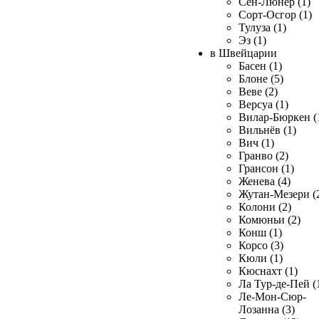
Сен-Люнер (1)
Сорт-Осгор (1)
Тулуза (1)
Эз (1)
в Швейцарии
Басен (1)
Блоне (5)
Веве (2)
Версуа (1)
Вилар-Бюркен (
Вильнёв (1)
Вич (1)
Гранво (2)
Грансон (1)
Женева (4)
Жутан-Мезери (
Колони (2)
Комюньи (2)
Конш (1)
Корсо (3)
Кюли (1)
Кюснахт (1)
Ла Тур-де-Пей (
Ле-Мон-Сюр-
Лозанна (3)