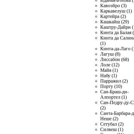
Иданья-а-Нова (
Кавоэйро (3)
Каркавелуш (1)
Картейра (2)
Кашкайш (29)
Каштру-Дайри (
Кинта да Балая (
Кинта да Салин
(1)
Кинта-да-Лаго (
Лагуш (8)
Лиссабон (68)
Лоле (12)
Майя (1)
Набу (1)
Парражил (2)
Порту (10)
Сан-Браш-ди-
Алпортел (1)
Сан-Педру-ду-С
(2)
Санта-Барбара-д
Неше (2)
Сетубал (2)
Силвеш (1)