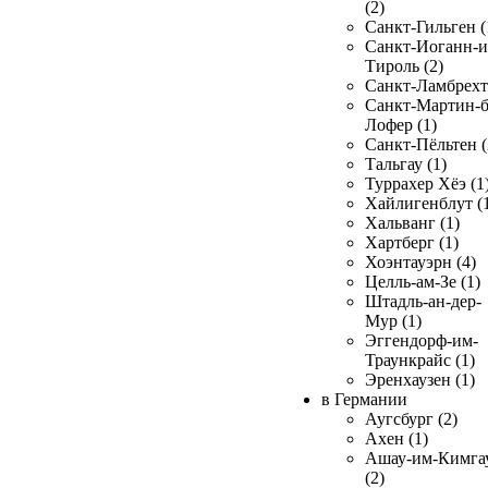
(2)
Санкт-Гильген (
Санкт-Иоганн-и
Тироль (2)
Санкт-Ламбрехт 
Санкт-Мартин-б
Лофер (1)
Санкт-Пёльтен (
Тальгау (1)
Туррахер Хёэ (1
Хайлигенблут (
Хальванг (1)
Хартберг (1)
Хоэнтауэрн (4)
Целль-ам-Зе (1)
Штадль-ан-дер-
Мур (1)
Эггендорф-им-
Траункрайс (1)
Эренхаузен (1)
в Германии
Аугсбург (2)
Ахен (1)
Ашау-им-Кимга
(2)