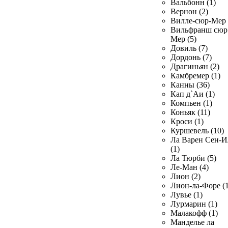
Вальбонн (1)
Вернон (2)
Вилле-сюр-Мер 
Вильфранш сюр
Мер (5)
Довиль (7)
Дордонь (7)
Драгиньян (2)
Камбремер (1)
Канны (36)
Кап д`Аи (1)
Компьен (1)
Коньяк (11)
Кроси (1)
Куршевель (10)
Ла Варен Сен-И
(1)
Ла Тюрби (5)
Ле-Ман (4)
Лион (2)
Лион-ла-Форе (1
Лувье (1)
Лурмарин (1)
Малакофф (1)
Манделье ла