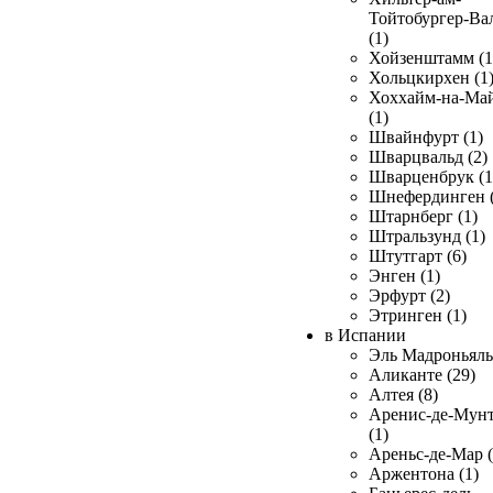
Тойтобургер-Ва
(1)
Хойзенштамм (1
Хольцкирхен (1
Хоххайм-на-Ма
(1)
Швайнфурт (1)
Шварцвальд (2)
Шварценбрук (1
Шнефердинген (
Штарнберг (1)
Штральзунд (1)
Штутгарт (6)
Энген (1)
Эрфурт (2)
Этринген (1)
в Испании
Эль Мадроньяль 
Аликанте (29)
Алтея (8)
Аренис-де-Мун
(1)
Ареньс-де-Мар (
Аржентона (1)