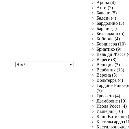
Арона (4)
Асти (7)
Бавено (5)
Бадези (4)
Бардолино (3)
Барчис (1)
Белладжио (5)
Бибионе (4)
Бордигера (10)
Бриатико (9)
Валь-ди-Фасса (
Варесе (8)
Хочу
Венеция (3)
купить
Вербания (13)
Верона (5)
Вольтерра (4)
Гардоне-Ривьер
(5)
Гроссето (4)
Дзамброне (19)
Изола Росса (4)
Империя (10)
Капо Ватикано (
Кастельсардо (1
Кастильоне-делл