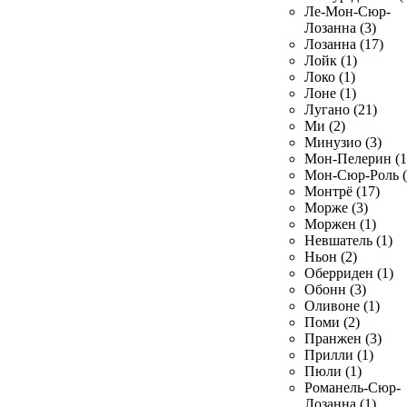
Ле-Мон-Сюр-
Лозанна (3)
Лозанна (17)
Лойк (1)
Локо (1)
Лоне (1)
Лугано (21)
Ми (2)
Минузио (3)
Мон-Пелерин (1
Мон-Сюр-Роль (
Монтрё (17)
Морже (3)
Моржен (1)
Невшатель (1)
Ньон (2)
Оберриден (1)
Обонн (3)
Оливоне (1)
Поми (2)
Пранжен (3)
Прилли (1)
Пюли (1)
Романель-Сюр-
Лозанна (1)