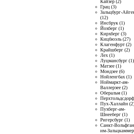
Кайзер (2)
Грац (3)
Зальцбург-Айге
(12)
Инсбрук (1)
Йохберг (1)
Кирхберг (3)
Кицбюэль (27)
Клагенфурт (2)
Крайшберг (2)
Лех (1)
Луцмансбург (1)
Матзее (1)
Мондзее (6)
Нойленгбах (1)
Ноймаркт-ам-
Валлерзее (2)
Оберальм (1)
Перхтольдсдорф
Пух-Халлайн (2
Пухберг-ам-
Шнееберг (1)
Ригерсбург (1)
Санкт-Вольфган
им-Зальцкаммер