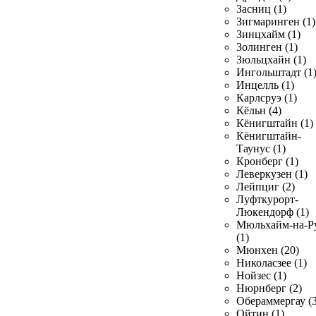
Засниц (1)
Зигмаринген (1)
Зинцхайм (1)
Золинген (1)
Зюльцхайн (1)
Ингольштадт (1
Инцелль (1)
Карлсруэ (1)
Кёльн (4)
Кёнигштайн (1)
Кёнигштайн-
Таунус (1)
Кронберг (1)
Леверкузен (1)
Лейпциг (2)
Луфткурорт-
Люкендорф (1)
Мюльхайм-на-Р
(1)
Мюнхен (20)
Николасзее (1)
Нойзес (1)
Нюрнберг (2)
Обераммергау (3
Ойтин (1)