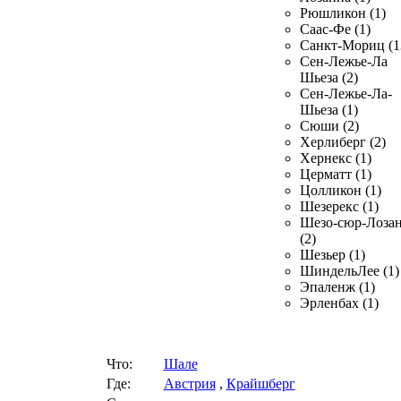
Рюшликон (1)
Саас-Фе (1)
Санкт-Мориц (1
Сен-Лежье-Ла
Шьеза (2)
Сен-Лежье-Ла-
Шьеза (1)
Сюши (2)
Херлиберг (2)
Хернекс (1)
Церматт (1)
Цолликон (1)
Шезерекс (1)
Шезо-сюр-Лоза
(2)
Шезьер (1)
ШиндельЛее (1)
Эпаленж (1)
Эрленбах (1)
Что:
Шале
Где:
Австрия
,
Крайшберг