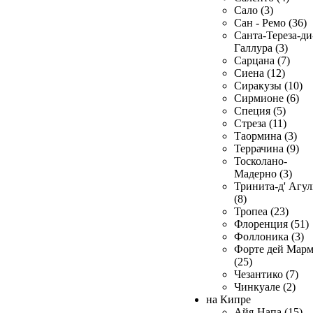
Сало (3)
Сан - Ремо (36)
Санта-Тереза-ди
Галлура (3)
Сарцана (7)
Сиена (12)
Сиракузы (10)
Сирмионе (6)
Специя (5)
Стреза (11)
Таормина (3)
Террачина (9)
Тосколано-
Мадерно (3)
Тринита-д' Агул
(8)
Тропеа (23)
Флоренция (51)
Фоллоника (3)
Форте дей Мар
(25)
Чезантико (7)
Чинкуале (2)
на Кипре
Айя-Напа (15)