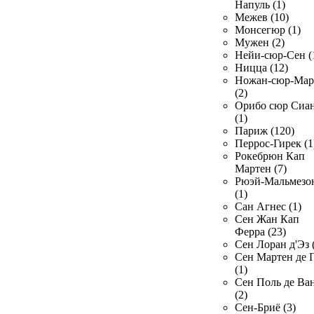
Напуль (1)
Межев (10)
Монсегюр (1)
Мужен (2)
Нейи-сюр-Сен (
Ницца (12)
Ножан-сюр-Ма
(2)
Орибо сюр Сиа
(1)
Париж (120)
Перрос-Гирек (1
Рокебрюн Кап
Мартен (7)
Рюэй-Мальмезо
(1)
Сан Агнес (1)
Сен Жан Кап
Ферра (23)
Сен Лоран д'Эз 
Сен Мартен де 
(1)
Сен Поль де Ва
(2)
Сен-Бриё (3)