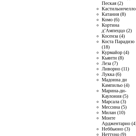
Пеская (2)
Кастильончелло 
Катания (8)
Комо (6)
Кортина
д’Ампеццо (2)
Косенза (4)
Коста Парадизо
(18)
Курмайор (4)
Кьянти (8)
Леза (7)
Ливорно (11)
Лукка (6)
Мадонна ди
Кампильо (4)
Марина-ди-
Каулония (5)
Марсала (3)
Мессина (5)
Милан (10)
Монте
Арджентарио (4
Неббьюно (3)
Неттуно (9)