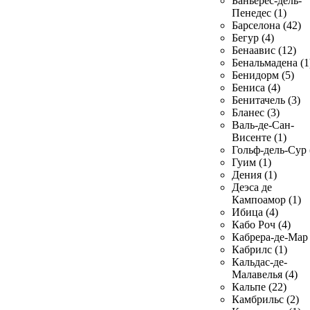
Баньерес-дель-
Пенедес (1)
Барселона (42)
Бегур (4)
Бенаавис (12)
Бенальмадена (1
Бенидорм (5)
Бениса (4)
Бенитачель (3)
Бланес (3)
Валь-де-Сан-
Висенте (1)
Гольф-дель-Сур 
Гуим (1)
Дения (1)
Деэса де
Кампоамор (1)
Ибица (4)
Кабо Роч (4)
Кабрера-де-Мар 
Кабрилс (1)
Кальдас-де-
Малавелья (4)
Кальпе (22)
Камбрильс (2)