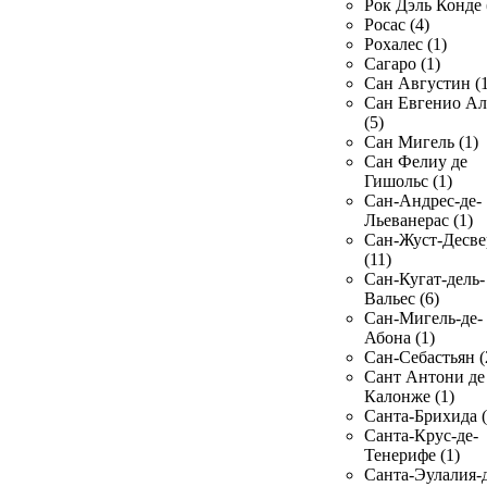
Рок Дэль Конде 
Росас (4)
Рохалес (1)
Сагаро (1)
Сан Августин (1
Сан Евгенио Ал
(5)
Сан Мигель (1)
Сан Фелиу де
Гишольс (1)
Сан-Андрес-де-
Льеванерас (1)
Сан-Жуст-Десве
(11)
Сан-Кугат-дель-
Вальес (6)
Сан-Мигель-де-
Абона (1)
Сан-Себастьян (
Сант Антони де
Калонже (1)
Санта-Брихида (
Санта-Крус-де-
Тенерифе (1)
Санта-Эулалия-д