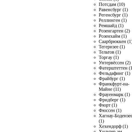
Потсдам (10)
Равенсбург (1)
Регенсбург (1)
Реллинген (1)
Ремшайд (1)
Розенгартен (2)
Розенхайм (1)
Саарбрюккен (1
Тегернзее (1)
Тельтов (1)
Торгау (1)
Унтервёссен (2)
Фатерштеттен (1
Фельдафинг (1)
Фрайбург (1)
Франкфурт-на-
Майне (11)
Фрауенмарк (1)
Фридберг (1)
Фюрт (1)
Фюссен (1)
Хагнау-Бодензе
(1)
Хехендорф (1)
Хильтер-ам-