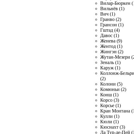
Вилар-Бюркен (
Вильнёв (1)
Вич (1)
Гранво (2)
Грансон (1)
Гштад (4)
Давос (1)
Женева (9)
Жентод (1)
Жингэн (2)
Жутан-Мезери (
Зеналь (1)
Каруж (1)
Коллонж-Бельр
(2)
Колони (5)
Комюньи (2)
Конш (1)
Корсо (3)
Корсье (1)
Кран Монтана (
Кулли (1)
Кюли (1)
Кюснахт (3)
Ла Тур-де-Пей (