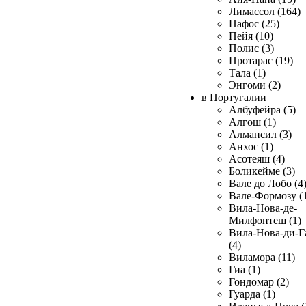
Лимассол (164)
Пафос (25)
Пейя (10)
Полис (3)
Протарас (19)
Тала (1)
Энгоми (2)
в Португалии
Албуфейра (5)
Алгош (1)
Алмансил (3)
Анхос (1)
Асотеяш (4)
Боликейме (3)
Вале до Лобо (4
Вале-Формозу (
Вила-Нова-де-
Милфонтеш (1)
Вила-Нова-ди-Г
(4)
Виламора (11)
Гиа (1)
Гондомар (2)
Гуарда (1)