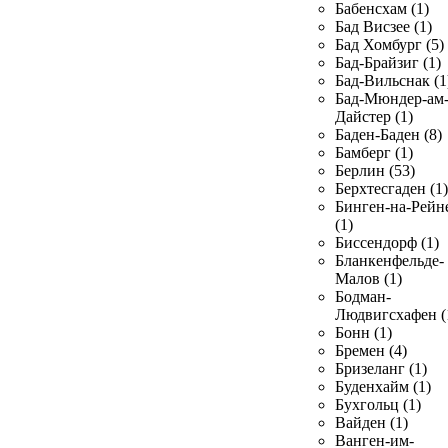
Бабенсхам (1)
Бад Висзее (1)
Бад Хомбург (5)
Бад-Брайзиг (1)
Бад-Вильснак (1
Бад-Мюндер-ам
Дайстер (1)
Баден-Баден (8)
Бамберг (1)
Берлин (53)
Берхтесгаден (1)
Бинген-на-Рейн
(1)
Биссендорф (1)
Бланкенфельде-
Малов (1)
Бодман-
Людвигсхафен (
Бонн (1)
Бремен (4)
Бризеланг (1)
Буденхайм (1)
Бухгольц (1)
Вайден (1)
Ванген-им-