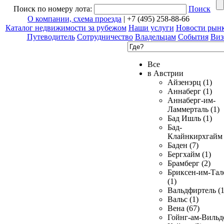
Поиск по номеру лота:
Поиск
О компании, схема проезда
| +7 (495) 258-88-66
Каталог недвижимости за рубежом
Наши услуги
Новости рын
Путеводитель
Сотрудничество
Владельцам
События
Виз
Все
в Австрии
Айзенэрц (1)
Аннаберг (1)
Аннаберг-им-
Ламмерталь (1)
Бад Ишль (1)
Бад-
Клайнкирхгайм 
Баден (7)
Бергхайм (1)
Брамберг (2)
Бриксен-им-Тал
(1)
Вальдфиртель (1
Вальс (1)
Вена (67)
Гойнг-ам-Вильд