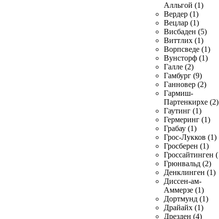
Алльгой (1)
Вердер (1)
Вецлар (1)
Висбаден (5)
Виттлих (1)
Ворпсведе (1)
Вунсторф (1)
Галле (2)
Гамбург (9)
Ганновер (2)
Гармиш-
Партенкирхе (2)
Гаутинг (1)
Гермеринг (1)
Грабау (1)
Грос-Лукков (1)
Гросберен (1)
Гроссайтинген (
Грюнвальд (2)
Денклинген (1)
Диссен-ам-
Аммерзе (1)
Дортмунд (1)
Драйайх (1)
Дрезден (4)