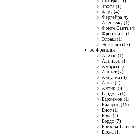
Синтра (11)
Трофа (1)
Фару (4)
Феррейра-ду-
Алентежу (1)
Фонте Санта (4)
Фронтейра (1)
Элваш (1)
Эшторил (13)
во Франции
Авезан (1)
Авиньон (1)
Амбуаз (1)
Англет (2)
Ангулем (3)
Анже (2)
Антиб (5)
Бандоль (1)
Баржемон (1)
Биарриц (16)
Биот (1)
Блуа (2)
Бордо (7)
Брив-ла-Гайярд 
Бюжа (1)