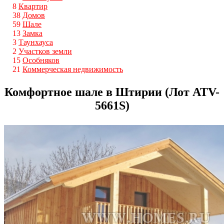
8
Квартир
38
Домов
59
Шале
13
Замка
3
Таунхауса
2
Участков земли
15
Особняков
21
Коммерческая недвижимость
Комфортное шале в Штирии (Лот ATV-
5661S)