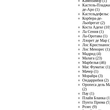
Кампоамор (1)
Кастель-Пладжа
де-Аро (1)
Кастельдефельс 
Корбера-де-
Льобрегат (2)
Коста Адехе (10
Ла Сения (1)
Ла-Оротава (1)
Ллорет де Мар (
Лос Кристианос 
Лос Менорес (1)
Мадрид (4)
Малага (23)
Марбелья (46)
Мас Фуматас (1)
Мачер (1)
Морайра (3)
Ондаррибия (2)
Оропеса дель М
(2)
Пау (1)
Плайя Бланка (1
Пунта Прима (5
Розес (9)