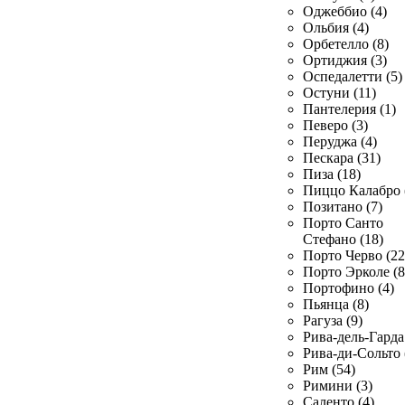
Оджеббио (4)
Ольбия (4)
Орбетелло (8)
Ортиджия (3)
Оспедалетти (5)
Остуни (11)
Пантелерия (1)
Певеро (3)
Перуджа (4)
Пескара (31)
Пиза (18)
Пиццо Калабро 
Позитано (7)
Порто Санто
Стефано (18)
Порто Черво (22
Порто Эрколе (8
Портофино (4)
Пьянца (8)
Рагуза (9)
Рива-дель-Гарда 
Рива-ди-Сольто 
Рим (54)
Римини (3)
Саленто (4)