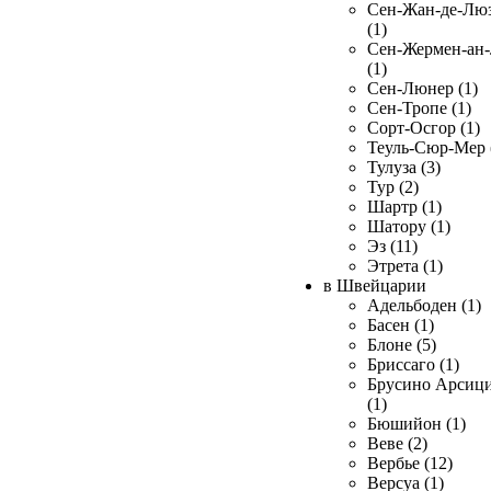
Сен-Жан-де-Лю
(1)
Сен-Жермен-ан
(1)
Сен-Люнер (1)
Сен-Тропе (1)
Сорт-Осгор (1)
Теуль-Сюр-Мер 
Тулуза (3)
Тур (2)
Шартр (1)
Шатору (1)
Эз (11)
Этрета (1)
в Швейцарии
Адельбоден (1)
Басен (1)
Блоне (5)
Бриссаго (1)
Брусино Арсиц
(1)
Бюшийон (1)
Веве (2)
Вербье (12)
Версуа (1)