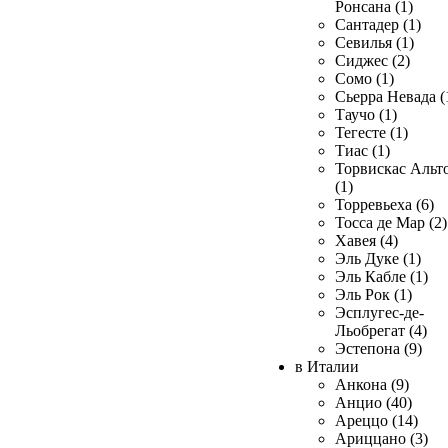
Ронсана (1)
Сантадер (1)
Севилья (1)
Сиджес (2)
Сомо (1)
Сьерра Невада (
Таучо (1)
Тегесте (1)
Тиас (1)
Торвискас Альт
(1)
Торревьеха (6)
Тосса де Мар (2)
Хавея (4)
Эль Дуке (1)
Эль Кабле (1)
Эль Рок (1)
Эсплугес-де-
Льобрегат (4)
Эстепона (9)
в Италии
Анкона (9)
Анцио (40)
Ареццо (14)
Ариццано (3)