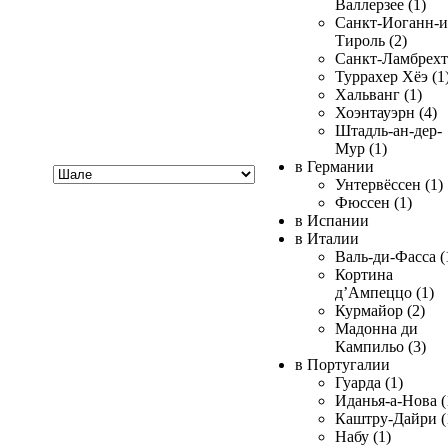
Валлерзее (1)
Санкт-Иоганн-и
Тироль (2)
Санкт-Ламбрехт 
Туррахер Хёэ (1
Хальванг (1)
Хоэнтауэрн (4)
Штадль-ан-дер-
Мур (1)
Хочу
в Германии
купить
Унтервёссен (1)
Фюссен (1)
в Испании
в Италии
Валь-ди-Фасса (
Кортина
д’Ампеццо (1)
Курмайор (2)
Мадонна ди
Кампильо (3)
в Португалии
Гуарда (1)
Иданья-а-Нова (
Каштру-Дайри (
Набу (1)