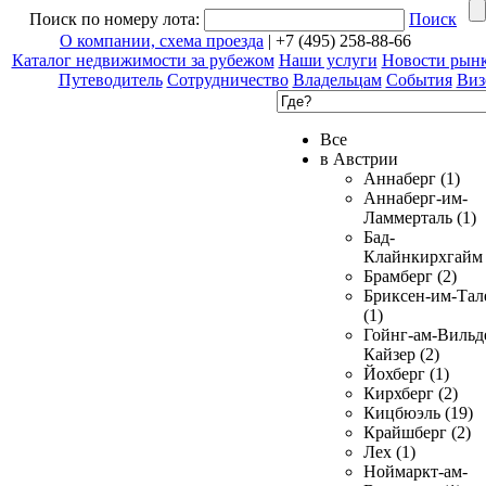
Поиск по номеру лота:
Поиск
О компании, схема проезда
| +7 (495) 258-88-66
Каталог недвижимости за рубежом
Наши услуги
Новости рын
Путеводитель
Сотрудничество
Владельцам
События
Виз
Все
в Австрии
Аннаберг (1)
Аннаберг-им-
Ламмерталь (1)
Бад-
Клайнкирхгайм 
Брамберг (2)
Бриксен-им-Тал
(1)
Гойнг-ам-Вильд
Кайзер (2)
Йохберг (1)
Кирхберг (2)
Кицбюэль (19)
Крайшберг (2)
Лех (1)
Ноймаркт-ам-