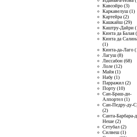
Иданья-а-Нова (
Кавоэйро (3)
Каркавелуш (1)
Картейра (2)
Кашкайш (29)
Каштру-Дайри (
Кинта да Балая (
Кинта да Салин
(1)
Кинта-да-Лаго (
Лагуш (8)
Лиссабон (68)
Лоле (12)
Майя (1)
Набу (1)
Парражил (2)
Порту (10)
Сан-Браш-ди-
Алпортел (1)
Сан-Педру-ду-С
(2)
Санта-Барбара-д
Неше (2)
Сетубал (2)
Силвеш (1)