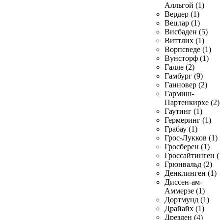
Алльгой (1)
Вердер (1)
Вецлар (1)
Висбаден (5)
Виттлих (1)
Ворпсведе (1)
Вунсторф (1)
Галле (2)
Гамбург (9)
Ганновер (2)
Гармиш-
Партенкирхе (2)
Гаутинг (1)
Гермеринг (1)
Грабау (1)
Грос-Лукков (1)
Гросберен (1)
Гроссайтинген (
Грюнвальд (2)
Денклинген (1)
Диссен-ам-
Аммерзе (1)
Дортмунд (1)
Драйайх (1)
Дрезден (4)