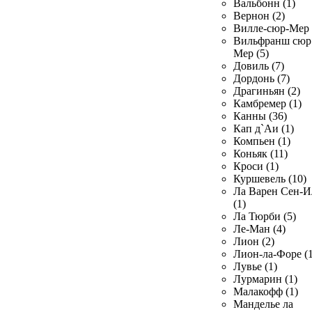
Вальбонн (1)
Вернон (2)
Вилле-сюр-Мер 
Вильфранш сюр
Мер (5)
Довиль (7)
Дордонь (7)
Драгиньян (2)
Камбремер (1)
Канны (36)
Кап д`Аи (1)
Компьен (1)
Коньяк (11)
Кроси (1)
Куршевель (10)
Ла Варен Сен-И
(1)
Ла Тюрби (5)
Ле-Ман (4)
Лион (2)
Лион-ла-Форе (1
Лувье (1)
Лурмарин (1)
Малакофф (1)
Манделье ла