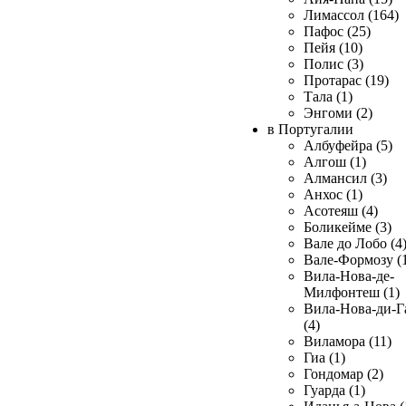
Лимассол (164)
Пафос (25)
Пейя (10)
Полис (3)
Протарас (19)
Тала (1)
Энгоми (2)
в Португалии
Албуфейра (5)
Алгош (1)
Алмансил (3)
Анхос (1)
Асотеяш (4)
Боликейме (3)
Вале до Лобо (4
Вале-Формозу (
Вила-Нова-де-
Милфонтеш (1)
Вила-Нова-ди-Г
(4)
Виламора (11)
Гиа (1)
Гондомар (2)
Гуарда (1)