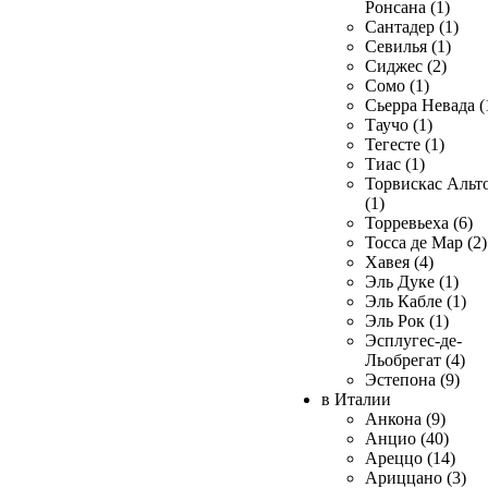
Ронсана (1)
Сантадер (1)
Севилья (1)
Сиджес (2)
Сомо (1)
Сьерра Невада (
Таучо (1)
Тегесте (1)
Тиас (1)
Торвискас Альт
(1)
Торревьеха (6)
Тосса де Мар (2)
Хавея (4)
Эль Дуке (1)
Эль Кабле (1)
Эль Рок (1)
Эсплугес-де-
Льобрегат (4)
Эстепона (9)
в Италии
Анкона (9)
Анцио (40)
Ареццо (14)
Ариццано (3)