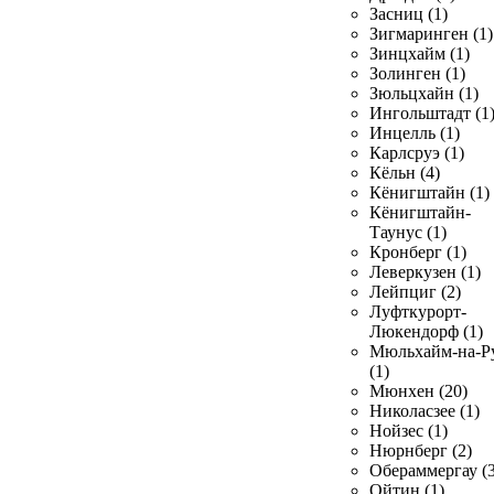
Засниц (1)
Зигмаринген (1)
Зинцхайм (1)
Золинген (1)
Зюльцхайн (1)
Ингольштадт (1
Инцелль (1)
Карлсруэ (1)
Кёльн (4)
Кёнигштайн (1)
Кёнигштайн-
Таунус (1)
Кронберг (1)
Леверкузен (1)
Лейпциг (2)
Луфткурорт-
Люкендорф (1)
Мюльхайм-на-Р
(1)
Мюнхен (20)
Николасзее (1)
Нойзес (1)
Нюрнберг (2)
Обераммергау (3
Ойтин (1)