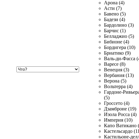
Арона (4)
Асти (7)
Бавено (5)
Бадези (4)
Бардолино (3)
Барчис (1)
Белладжио (5)
Бибионе (4)
Бордигера (10)
Бриатико (9)
Валь-ди-Фасса (
Варесе (8)
Хочу
Венеция (3)
купить
Вербания (13)
Верона (5)
Вольтерра (4)
Гардоне-Ривьер
(5)
Гроссето (4)
Дзамброне (19)
Изола Росса (4)
Империя (10)
Капо Ватикано (
Кастельсардо (1
Кастильоне-делл