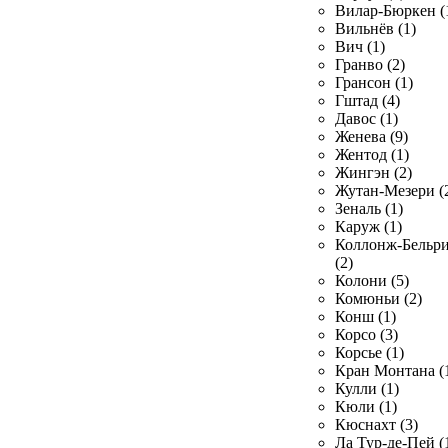
Вилар-Бюркен (
Вильнёв (1)
Вич (1)
Гранво (2)
Грансон (1)
Гштад (4)
Давос (1)
Женева (9)
Жентод (1)
Жингэн (2)
Жутан-Мезери (
Зеналь (1)
Каруж (1)
Коллонж-Бельр
(2)
Колони (5)
Комюньи (2)
Конш (1)
Корсо (3)
Корсье (1)
Кран Монтана (
Кулли (1)
Кюли (1)
Кюснахт (3)
Ла Тур-де-Пей (