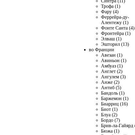
Синтра (11)
Трофа (1)
Фару (4)
Феррейра-ду-
Алентежу (1)
Фонте Санта (4)
Фронтейра (1)
Элваш (1)
Эшторил (13)
во Франции
Авезан (1)
Авиньон (1)
Амбуаз (1)
Англет (2)
Ангулем (3)
Анже (2)
Антиб (5)
Бандоль (1)
Баржемон (1)
Биарриц (16)
Биот (1)
Блуа (2)
Бордо (7)
Брив-ла-Гайярд 
Бюжа (1)