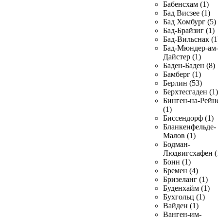
Бабенсхам (1)
Бад Висзее (1)
Бад Хомбург (5)
Бад-Брайзиг (1)
Бад-Вильснак (1
Бад-Мюндер-ам
Дайстер (1)
Баден-Баден (8)
Бамберг (1)
Берлин (53)
Берхтесгаден (1)
Бинген-на-Рейн
(1)
Биссендорф (1)
Бланкенфельде-
Малов (1)
Бодман-
Людвигсхафен (
Бонн (1)
Бремен (4)
Бризеланг (1)
Буденхайм (1)
Бухгольц (1)
Вайден (1)
Ванген-им-