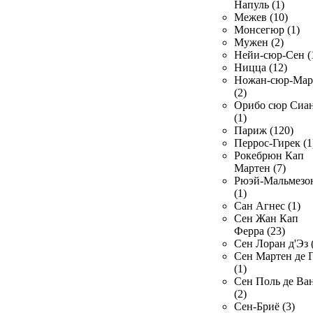
Напуль (1)
Межев (10)
Монсегюр (1)
Мужен (2)
Нейи-сюр-Сен (
Ницца (12)
Ножан-сюр-Ма
(2)
Орибо сюр Сиа
(1)
Париж (120)
Перрос-Гирек (1
Рокебрюн Кап
Мартен (7)
Рюэй-Мальмезо
(1)
Сан Агнес (1)
Сен Жан Кап
Ферра (23)
Сен Лоран д'Эз 
Сен Мартен де 
(1)
Сен Поль де Ва
(2)
Сен-Бриё (3)