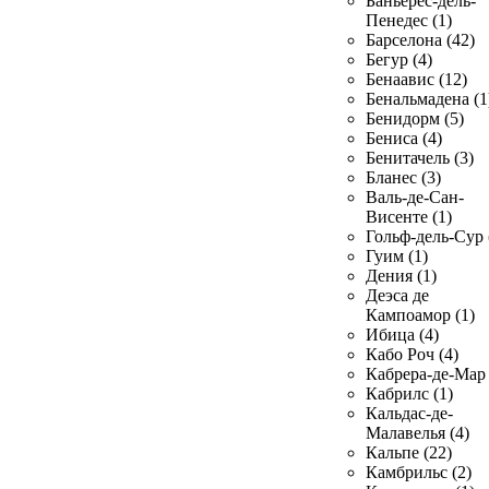
Баньерес-дель-
Пенедес (1)
Барселона (42)
Бегур (4)
Бенаавис (12)
Бенальмадена (1
Бенидорм (5)
Бениса (4)
Бенитачель (3)
Бланес (3)
Валь-де-Сан-
Висенте (1)
Гольф-дель-Сур 
Гуим (1)
Дения (1)
Деэса де
Кампоамор (1)
Ибица (4)
Кабо Роч (4)
Кабрера-де-Мар 
Кабрилс (1)
Кальдас-де-
Малавелья (4)
Кальпе (22)
Камбрильс (2)