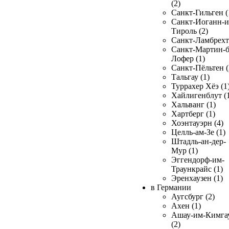
(2)
Санкт-Гильген (
Санкт-Иоганн-и
Тироль (2)
Санкт-Ламбрехт 
Санкт-Мартин-б
Лофер (1)
Санкт-Пёльтен (
Тальгау (1)
Туррахер Хёэ (1
Хайлигенблут (
Хальванг (1)
Хартберг (1)
Хоэнтауэрн (4)
Целль-ам-Зе (1)
Штадль-ан-дер-
Мур (1)
Эггендорф-им-
Траункрайс (1)
Эренхаузен (1)
в Германии
Аугсбург (2)
Ахен (1)
Ашау-им-Кимга
(2)