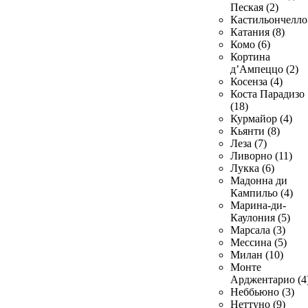
Пеская (2)
Кастильончелло 
Катания (8)
Комо (6)
Кортина
д’Ампеццо (2)
Косенза (4)
Коста Парадизо
(18)
Курмайор (4)
Кьянти (8)
Леза (7)
Ливорно (11)
Лукка (6)
Мадонна ди
Кампильо (4)
Марина-ди-
Каулония (5)
Марсала (3)
Мессина (5)
Милан (10)
Монте
Арджентарио (4
Неббьюно (3)
Неттуно (9)