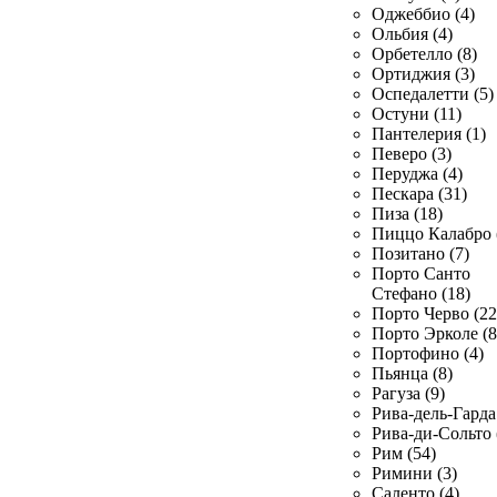
Оджеббио (4)
Ольбия (4)
Орбетелло (8)
Ортиджия (3)
Оспедалетти (5)
Остуни (11)
Пантелерия (1)
Певеро (3)
Перуджа (4)
Пескара (31)
Пиза (18)
Пиццо Калабро 
Позитано (7)
Порто Санто
Стефано (18)
Порто Черво (22
Порто Эрколе (8
Портофино (4)
Пьянца (8)
Рагуза (9)
Рива-дель-Гарда 
Рива-ди-Сольто 
Рим (54)
Римини (3)
Саленто (4)