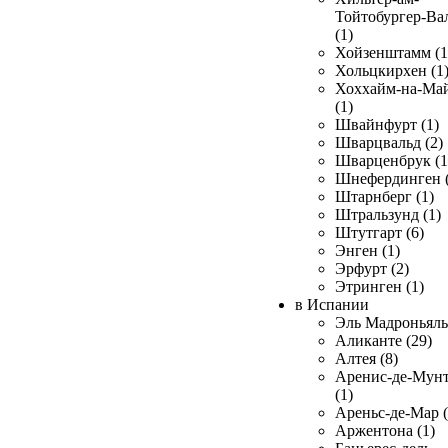
Тойтобургер-Ва
(1)
Хойзенштамм (1
Хольцкирхен (1
Хоххайм-на-Ма
(1)
Швайнфурт (1)
Шварцвальд (2)
Шварценбрук (1
Шнефердинген (
Штарнберг (1)
Штральзунд (1)
Штутгарт (6)
Энген (1)
Эрфурт (2)
Этринген (1)
в Испании
Эль Мадроньяль 
Аликанте (29)
Алтея (8)
Аренис-де-Мун
(1)
Ареньс-де-Мар (
Аржентона (1)