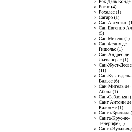
Рок Дэль Конде 
Росас (4)
Рохалес (1)
Сагаро (1)
Сан Августин (1
Сан Евгенио Ал
(5)
Сан Мигель (1)
Сан Фелиу де
Гишольс (1)
Сан-Андрес-де-
Льеванерас (1)
Сан-Жуст-Десве
(11)
Сан-Кугат-дель-
Вальес (6)
Сан-Мигель-де-
Абона (1)
Сан-Себастьян (
Сант Антони де
Калонже (1)
Санта-Брихида (
Санта-Крус-де-
Тенерифе (1)
Санта-Эулалия-д