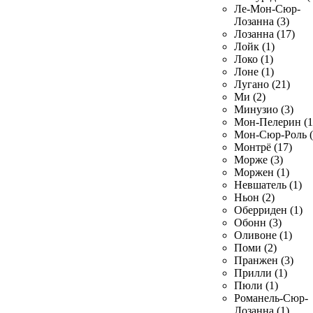
Ле-Мон-Сюр-
Лозанна (3)
Лозанна (17)
Лойк (1)
Локо (1)
Лоне (1)
Лугано (21)
Ми (2)
Минузио (3)
Мон-Пелерин (1
Мон-Сюр-Роль (
Монтрё (17)
Морже (3)
Моржен (1)
Невшатель (1)
Ньон (2)
Оберриден (1)
Обонн (3)
Оливоне (1)
Поми (2)
Пранжен (3)
Прилли (1)
Пюли (1)
Романель-Сюр-
Лозанна (1)