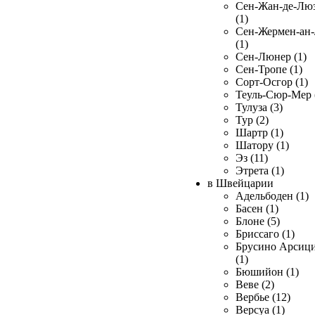
Сен-Жан-де-Лю
(1)
Сен-Жермен-ан
(1)
Сен-Люнер (1)
Сен-Тропе (1)
Сорт-Осгор (1)
Теуль-Сюр-Мер 
Тулуза (3)
Тур (2)
Шартр (1)
Шатору (1)
Эз (11)
Этрета (1)
в Швейцарии
Адельбоден (1)
Басен (1)
Блоне (5)
Бриссаго (1)
Брусино Арсиц
(1)
Бюшийон (1)
Веве (2)
Вербье (12)
Версуа (1)