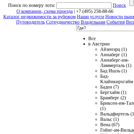
Поиск по номеру лота:
Поиск
О компании, схема проезда
| +7 (495) 258-88-66
Каталог недвижимости за рубежом
Наши услуги
Новости рын
Путеводитель
Сотрудничество
Владельцам
События
Виз
Все
в Австрии
Айзенэрц (1)
Аннаберг (1)
Аннаберг-им-
Ламмерталь (1)
Бад Ишль (1)
Бад-
Клайнкирхгайм 
Баден (7)
Бергхайм (1)
Брамберг (2)
Бриксен-им-Тал
(1)
Вальдфиртель (1
Вальс (1)
Вена (67)
Гойнг-ам-Вильд