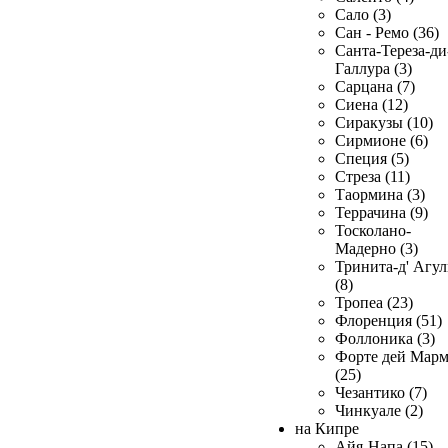
Сало (3)
Сан - Ремо (36)
Санта-Тереза-ди
Галлура (3)
Сарцана (7)
Сиена (12)
Сиракузы (10)
Сирмионе (6)
Специя (5)
Стреза (11)
Таормина (3)
Террачина (9)
Тосколано-
Мадерно (3)
Тринита-д' Агул
(8)
Тропеа (23)
Флоренция (51)
Фоллоника (3)
Форте дей Мар
(25)
Чезантико (7)
Чинкуале (2)
на Кипре
Айя-Напа (15)