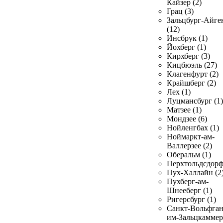
Кайзер (2)
Грац (3)
Зальцбург-Айге
(12)
Инсбрук (1)
Йохберг (1)
Кирхберг (3)
Кицбюэль (27)
Клагенфурт (2)
Крайшберг (2)
Лех (1)
Луцмансбург (1)
Матзее (1)
Мондзее (6)
Нойленгбах (1)
Ноймаркт-ам-
Валлерзее (2)
Оберальм (1)
Перхтольдсдорф
Пух-Халлайн (2
Пухберг-ам-
Шнееберг (1)
Ригерсбург (1)
Санкт-Вольфган
им-Зальцкаммер