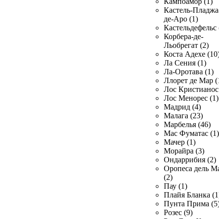
Кампоамор (1)
Кастель-Пладжа
де-Аро (1)
Кастельдефельс 
Корбера-де-
Льобрегат (2)
Коста Адехе (10
Ла Сения (1)
Ла-Оротава (1)
Ллорет де Мар (
Лос Кристианос 
Лос Менорес (1)
Мадрид (4)
Малага (23)
Марбелья (46)
Мас Фуматас (1)
Мачер (1)
Морайра (3)
Ондаррибия (2)
Оропеса дель М
(2)
Пау (1)
Плайя Бланка (1
Пунта Прима (5
Розес (9)