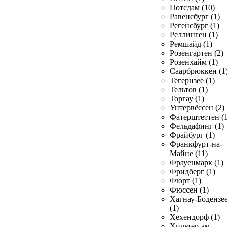
Потсдам (10)
Равенсбург (1)
Регенсбург (1)
Реллинген (1)
Ремшайд (1)
Розенгартен (2)
Розенхайм (1)
Саарбрюккен (1
Тегернзее (1)
Тельтов (1)
Торгау (1)
Унтервёссен (2)
Фатерштеттен (1
Фельдафинг (1)
Фрайбург (1)
Франкфурт-на-
Майне (11)
Фрауенмарк (1)
Фридберг (1)
Фюрт (1)
Фюссен (1)
Хагнау-Бодензе
(1)
Хехендорф (1)
Хильтер-ам-