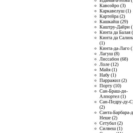
Иданья-а-Нова (
Кавоэйро (3)
Каркавелуш (1)
Картейра (2)
Кашкайш (29)
Каштру-Дайри (
Кинта да Балая (
Кинта да Салин
(1)
Кинта-да-Лаго (
Лагуш (8)
Лиссабон (68)
Лоле (12)
Майя (1)
Набу (1)
Парражил (2)
Порту (10)
Сан-Браш-ди-
Алпортел (1)
Сан-Педру-ду-С
(2)
Санта-Барбара-д
Неше (2)
Сетубал (2)
Силвеш (1)