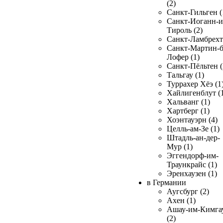
(2)
Санкт-Гильген (
Санкт-Иоганн-и
Тироль (2)
Санкт-Ламбрехт 
Санкт-Мартин-б
Лофер (1)
Санкт-Пёльтен (
Тальгау (1)
Туррахер Хёэ (1
Хайлигенблут (
Хальванг (1)
Хартберг (1)
Хоэнтауэрн (4)
Целль-ам-Зе (1)
Штадль-ан-дер-
Мур (1)
Эггендорф-им-
Траункрайс (1)
Эренхаузен (1)
в Германии
Аугсбург (2)
Ахен (1)
Ашау-им-Кимга
(2)