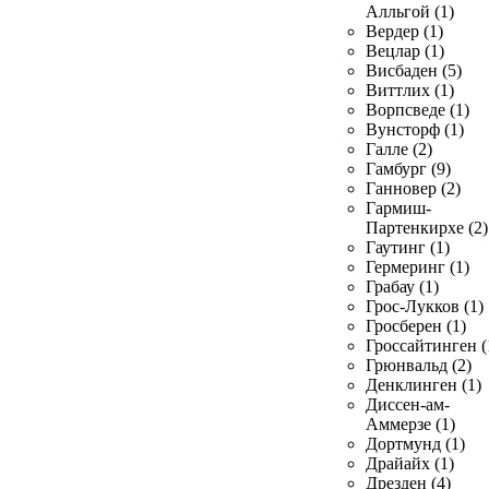
Алльгой (1)
Вердер (1)
Вецлар (1)
Висбаден (5)
Виттлих (1)
Ворпсведе (1)
Вунсторф (1)
Галле (2)
Гамбург (9)
Ганновер (2)
Гармиш-
Партенкирхе (2)
Гаутинг (1)
Гермеринг (1)
Грабау (1)
Грос-Лукков (1)
Гросберен (1)
Гроссайтинген (
Грюнвальд (2)
Денклинген (1)
Диссен-ам-
Аммерзе (1)
Дортмунд (1)
Драйайх (1)
Дрезден (4)