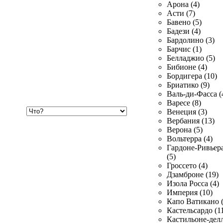
Арона (4)
Асти (7)
Бавено (5)
Бадези (4)
Бардолино (3)
Барчис (1)
Белладжио (5)
Бибионе (4)
Бордигера (10)
Бриатико (9)
Валь-ди-Фасса (
Варесе (8)
Хочу
Венеция (3)
купить
Вербания (13)
Верона (5)
Вольтерра (4)
Гардоне-Ривьер
(5)
Гроссето (4)
Дзамброне (19)
Изола Росса (4)
Империя (10)
Капо Ватикано (
Кастельсардо (1
Кастильоне-делл