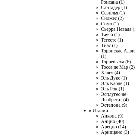
Ронсана (1)
Сантадер (1)
Севилья (1)
Сиджес (2)
Сомо (1)
Сьерра Невада (
Таучо (1)
Тегесте (1)
Тиас (1)
Торвискас Альт
(1)
Торревьеха (6)
Тосса де Мар (2)
Хавея (4)
Эль Дуке (1)
Эль Кабле (1)
Эль Рок (1)
Эсплугес-де-
Льобрегат (4)
Эстепона (9)
в Италии
Анкона (9)
Анцио (40)
Ареццо (14)
Ариццано (3)