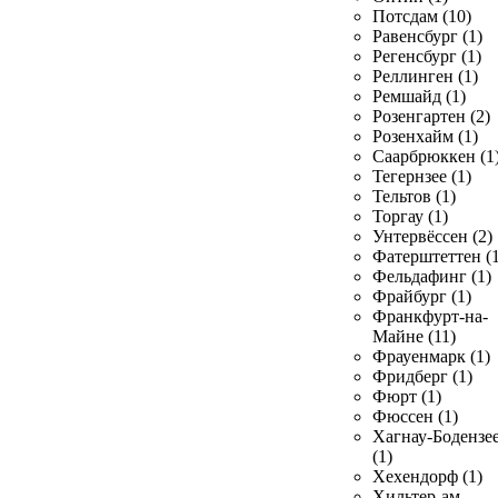
Потсдам (10)
Равенсбург (1)
Регенсбург (1)
Реллинген (1)
Ремшайд (1)
Розенгартен (2)
Розенхайм (1)
Саарбрюккен (1
Тегернзее (1)
Тельтов (1)
Торгау (1)
Унтервёссен (2)
Фатерштеттен (1
Фельдафинг (1)
Фрайбург (1)
Франкфурт-на-
Майне (11)
Фрауенмарк (1)
Фридберг (1)
Фюрт (1)
Фюссен (1)
Хагнау-Бодензе
(1)
Хехендорф (1)
Хильтер-ам-