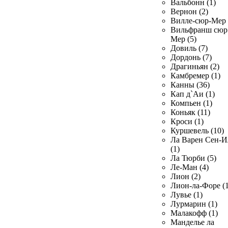
Вальбонн (1)
Вернон (2)
Вилле-сюр-Мер 
Вильфранш сюр
Мер (5)
Довиль (7)
Дордонь (7)
Драгиньян (2)
Камбремер (1)
Канны (36)
Кап д`Аи (1)
Компьен (1)
Коньяк (11)
Кроси (1)
Куршевель (10)
Ла Варен Сен-И
(1)
Ла Тюрби (5)
Ле-Ман (4)
Лион (2)
Лион-ла-Форе (1
Лувье (1)
Лурмарин (1)
Малакофф (1)
Манделье ла