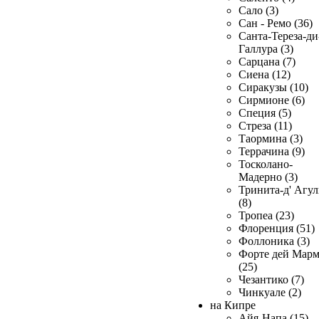
Сало (3)
Сан - Ремо (36)
Санта-Тереза-ди
Галлура (3)
Сарцана (7)
Сиена (12)
Сиракузы (10)
Сирмионе (6)
Специя (5)
Стреза (11)
Таормина (3)
Террачина (9)
Тосколано-
Мадерно (3)
Тринита-д' Агул
(8)
Тропеа (23)
Флоренция (51)
Фоллоника (3)
Форте дей Мар
(25)
Чезантико (7)
Чинкуале (2)
на Кипре
Айя-Напа (15)