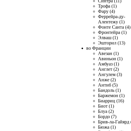
Синтра (11)
Трофа (1)
Фару (4)
Феррейра-ду-
Алентежу (1)
Фонте Санта (4)
Фронтейра (1)
Элваш (1)
Эшторил (13)
во Франции
Авезан (1)
Авиньон (1)
Амбуаз (1)
Англет (2)
Ангулем (3)
Анже (2)
Антиб (5)
Бандоль (1)
Баржемон (1)
Биарриц (16)
Биот (1)
Блуа (2)
Бордо (7)
Брив-ла-Гайярд 
Бюжа (1)