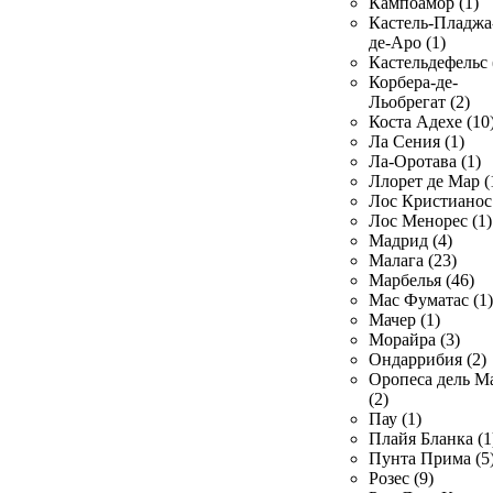
Кампоамор (1)
Кастель-Пладжа
де-Аро (1)
Кастельдефельс 
Корбера-де-
Льобрегат (2)
Коста Адехе (10
Ла Сения (1)
Ла-Оротава (1)
Ллорет де Мар (
Лос Кристианос 
Лос Менорес (1)
Мадрид (4)
Малага (23)
Марбелья (46)
Мас Фуматас (1)
Мачер (1)
Морайра (3)
Ондаррибия (2)
Оропеса дель М
(2)
Пау (1)
Плайя Бланка (1
Пунта Прима (5
Розес (9)