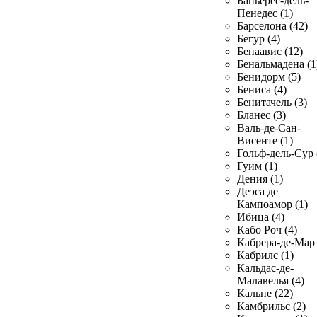
Баньерес-дель-
Пенедес (1)
Барселона (42)
Бегур (4)
Бенаавис (12)
Бенальмадена (1
Бенидорм (5)
Бениса (4)
Бенитачель (3)
Бланес (3)
Валь-де-Сан-
Висенте (1)
Гольф-дель-Сур 
Гуим (1)
Дения (1)
Деэса де
Кампоамор (1)
Ибица (4)
Кабо Роч (4)
Кабрера-де-Мар 
Кабрилс (1)
Кальдас-де-
Малавелья (4)
Кальпе (22)
Камбрильс (2)