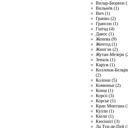
Вилар-Бюркен (
Вильнёв (1)
Вич (1)
Гранво (2)
Грансон (1)
Гштад (4)
Давос (1)
Женева (9)
Жентод (1)
Жингэн (2)
Жутан-Мезери (
Зеналь (1)
Каруж (1)
Коллонж-Бельр
(2)
Колони (5)
Комюньи (2)
Конш (1)
Корсо (3)
Корсье (1)
Кран Монтана (
Кулли (1)
Кюли (1)
Кюснахт (3)
Ла Тур-де-Пей (