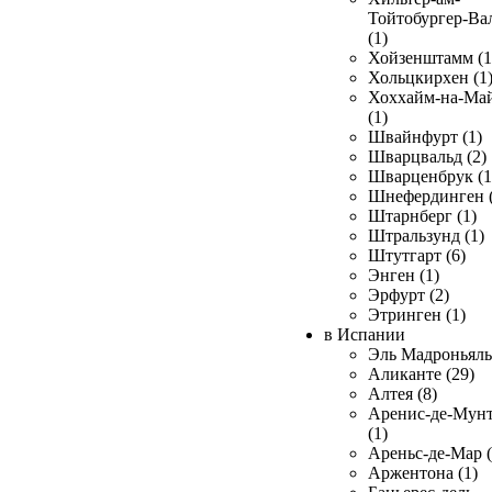
Тойтобургер-Ва
(1)
Хойзенштамм (1
Хольцкирхен (1
Хоххайм-на-Ма
(1)
Швайнфурт (1)
Шварцвальд (2)
Шварценбрук (1
Шнефердинген (
Штарнберг (1)
Штральзунд (1)
Штутгарт (6)
Энген (1)
Эрфурт (2)
Этринген (1)
в Испании
Эль Мадроньяль 
Аликанте (29)
Алтея (8)
Аренис-де-Мун
(1)
Ареньс-де-Мар (
Аржентона (1)