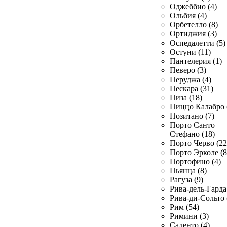
Оджеббио (4)
Ольбия (4)
Орбетелло (8)
Ортиджия (3)
Оспедалетти (5)
Остуни (11)
Пантелерия (1)
Певеро (3)
Перуджа (4)
Пескара (31)
Пиза (18)
Пиццо Калабро 
Позитано (7)
Порто Санто
Стефано (18)
Порто Черво (22
Порто Эрколе (8
Портофино (4)
Пьянца (8)
Рагуза (9)
Рива-дель-Гарда 
Рива-ди-Сольто 
Рим (54)
Римини (3)
Саленто (4)