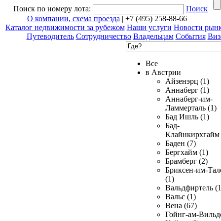
Поиск по номеру лота:
Поиск
О компании, схема проезда
| +7 (495) 258-88-66
Каталог недвижимости за рубежом
Наши услуги
Новости рын
Путеводитель
Сотрудничество
Владельцам
События
Виз
Все
в Австрии
Айзенэрц (1)
Аннаберг (1)
Аннаберг-им-
Ламмерталь (1)
Бад Ишль (1)
Бад-
Клайнкирхгайм 
Баден (7)
Бергхайм (1)
Брамберг (2)
Бриксен-им-Тал
(1)
Вальдфиртель (1
Вальс (1)
Вена (67)
Гойнг-ам-Вильд