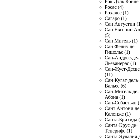
Рок Дэль Конде 
Росас (4)
Рохалес (1)
Сагаро (1)
Сан Августин (1
Сан Евгенио Ал
(5)
Сан Мигель (1)
Сан Фелиу де
Гишольс (1)
Сан-Андрес-де-
Льеванерас (1)
Сан-Жуст-Десве
(11)
Сан-Кугат-дель-
Вальес (6)
Сан-Мигель-де-
Абона (1)
Сан-Себастьян (
Сант Антони де
Калонже (1)
Санта-Брихида (
Санта-Крус-де-
Тенерифе (1)
Санта-Эулалия-д