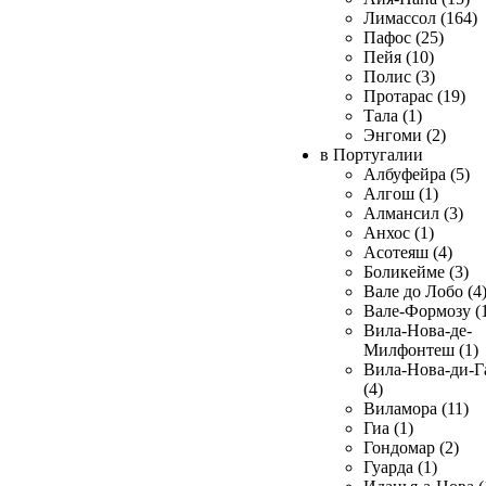
Лимассол (164)
Пафос (25)
Пейя (10)
Полис (3)
Протарас (19)
Тала (1)
Энгоми (2)
в Португалии
Албуфейра (5)
Алгош (1)
Алмансил (3)
Анхос (1)
Асотеяш (4)
Боликейме (3)
Вале до Лобо (4
Вале-Формозу (
Вила-Нова-де-
Милфонтеш (1)
Вила-Нова-ди-Г
(4)
Виламора (11)
Гиа (1)
Гондомар (2)
Гуарда (1)