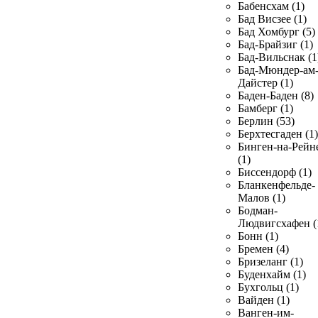
Бабенсхам (1)
Бад Висзее (1)
Бад Хомбург (5)
Бад-Брайзиг (1)
Бад-Вильснак (1
Бад-Мюндер-ам
Дайстер (1)
Баден-Баден (8)
Бамберг (1)
Берлин (53)
Берхтесгаден (1)
Бинген-на-Рейн
(1)
Биссендорф (1)
Бланкенфельде-
Малов (1)
Бодман-
Людвигсхафен (
Бонн (1)
Бремен (4)
Бризеланг (1)
Буденхайм (1)
Бухгольц (1)
Вайден (1)
Ванген-им-