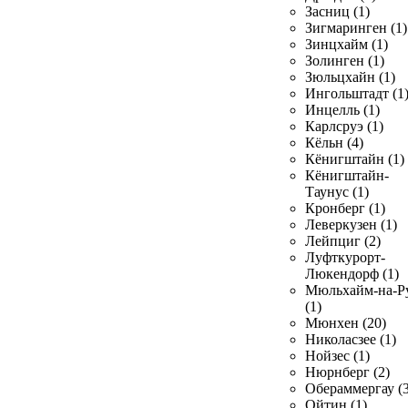
Засниц (1)
Зигмаринген (1)
Зинцхайм (1)
Золинген (1)
Зюльцхайн (1)
Ингольштадт (1
Инцелль (1)
Карлсруэ (1)
Кёльн (4)
Кёнигштайн (1)
Кёнигштайн-
Таунус (1)
Кронберг (1)
Леверкузен (1)
Лейпциг (2)
Луфткурорт-
Люкендорф (1)
Мюльхайм-на-Р
(1)
Мюнхен (20)
Николасзее (1)
Нойзес (1)
Нюрнберг (2)
Обераммергау (3
Ойтин (1)