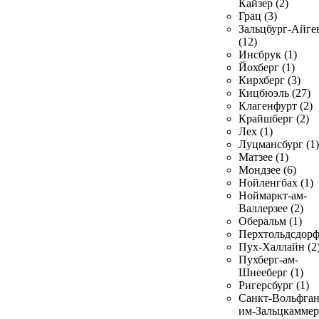
Кайзер (2)
Грац (3)
Зальцбург-Айге
(12)
Инсбрук (1)
Йохберг (1)
Кирхберг (3)
Кицбюэль (27)
Клагенфурт (2)
Крайшберг (2)
Лех (1)
Луцмансбург (1)
Матзее (1)
Мондзее (6)
Нойленгбах (1)
Ноймаркт-ам-
Валлерзее (2)
Оберальм (1)
Перхтольдсдорф
Пух-Халлайн (2
Пухберг-ам-
Шнееберг (1)
Ригерсбург (1)
Санкт-Вольфган
им-Зальцкаммер