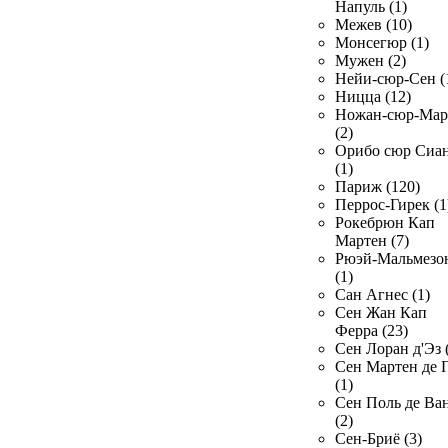
Напуль (1)
Межев (10)
Монсегюр (1)
Мужен (2)
Нейи-сюр-Сен (
Ницца (12)
Ножан-сюр-Ма
(2)
Орибо сюр Сиа
(1)
Париж (120)
Перрос-Гирек (1
Рокебрюн Кап
Мартен (7)
Рюэй-Мальмезо
(1)
Сан Агнес (1)
Сен Жан Кап
Ферра (23)
Сен Лоран д'Эз 
Сен Мартен де 
(1)
Сен Поль де Ва
(2)
Сен-Бриё (3)