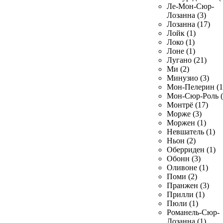
Ле-Мон-Сюр-
Лозанна (3)
Лозанна (17)
Лойк (1)
Локо (1)
Лоне (1)
Лугано (21)
Ми (2)
Минузио (3)
Мон-Пелерин (1
Мон-Сюр-Роль (
Монтрё (17)
Морже (3)
Моржен (1)
Невшатель (1)
Ньон (2)
Оберриден (1)
Обонн (3)
Оливоне (1)
Поми (2)
Пранжен (3)
Прилли (1)
Пюли (1)
Романель-Сюр-
Лозанна (1)