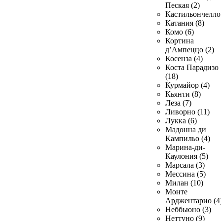
Пеская (2)
Кастильончелло 
Катания (8)
Комо (6)
Кортина
д’Ампеццо (2)
Косенза (4)
Коста Парадизо
(18)
Курмайор (4)
Кьянти (8)
Леза (7)
Ливорно (11)
Лукка (6)
Мадонна ди
Кампильо (4)
Марина-ди-
Каулония (5)
Марсала (3)
Мессина (5)
Милан (10)
Монте
Арджентарио (4
Неббьюно (3)
Неттуно (9)