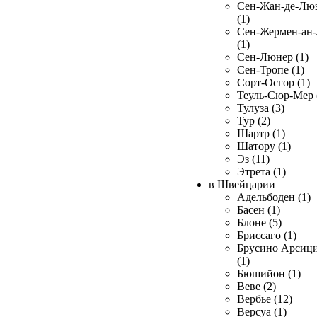
Сен-Жан-де-Лю
(1)
Сен-Жермен-ан
(1)
Сен-Люнер (1)
Сен-Тропе (1)
Сорт-Осгор (1)
Теуль-Сюр-Мер 
Тулуза (3)
Тур (2)
Шартр (1)
Шатору (1)
Эз (11)
Этрета (1)
в Швейцарии
Адельбоден (1)
Басен (1)
Блоне (5)
Бриссаго (1)
Брусино Арсиц
(1)
Бюшийон (1)
Веве (2)
Вербье (12)
Версуа (1)