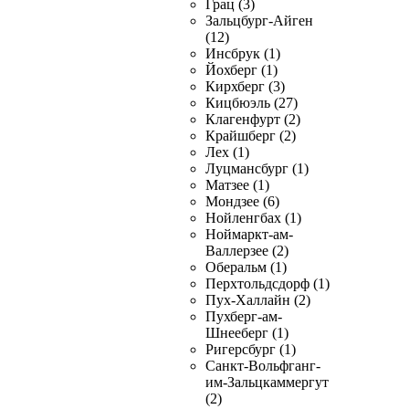
Грац (3)
Зальцбург-Айген
(12)
Инсбрук (1)
Йохберг (1)
Кирхберг (3)
Кицбюэль (27)
Клагенфурт (2)
Крайшберг (2)
Лех (1)
Луцмансбург (1)
Матзее (1)
Мондзее (6)
Нойленгбах (1)
Ноймаркт-ам-
Валлерзее (2)
Оберальм (1)
Перхтольдсдорф (1)
Пух-Халлайн (2)
Пухберг-ам-
Шнееберг (1)
Ригерсбург (1)
Санкт-Вольфганг-
им-Зальцкаммергут
(2)