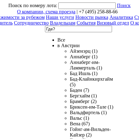
Поиск по номеру лота:
Поиск
О компании, схема проезда
| +7 (495) 258-88-66
ижимости за рубежом
Наши услуги
Новости рынка
Аналитика
Ст
дитель
Сотрудничество
Владельцам
События
Визовый отдел
О к
Все
в Австрии
Айзенэрц (1)
Аннаберг (1)
Аннаберг-им-
Ламмерталь (1)
Бад Ишль (1)
Бад-Клайнкирхгайм
(5)
Баден (7)
Бергхайм (1)
Брамберг (2)
Бриксен-им-Тале (1)
Вальдфиртель (1)
Вальс (1)
Вена (67)
Гойнг-ам-Вильден-
Кайзер (2)