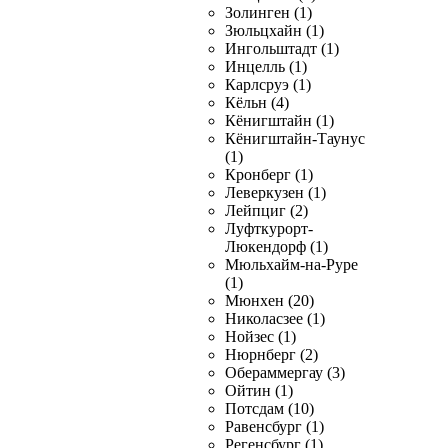
Золинген (1)
Зюльцхайн (1)
Ингольштадт (1)
Инцелль (1)
Карлсруэ (1)
Кёльн (4)
Кёнигштайн (1)
Кёнигштайн-Таунус
(1)
Кронберг (1)
Леверкузен (1)
Лейпциг (2)
Луфткурорт-
Люкендорф (1)
Мюльхайм-на-Руре
(1)
Мюнхен (20)
Николасзее (1)
Нойзес (1)
Нюрнберг (2)
Обераммергау (3)
Ойтин (1)
Потсдам (10)
Равенсбург (1)
Регенсбург (1)