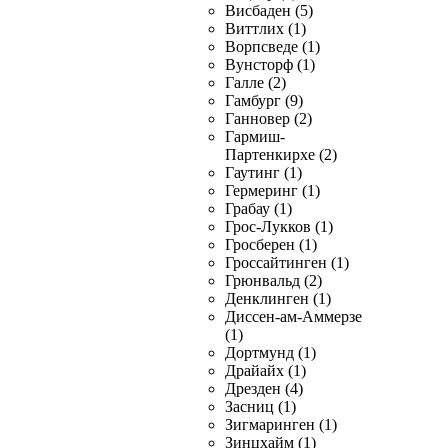
Висбаден (5)
Виттлих (1)
Ворпсведе (1)
Вунсторф (1)
Галле (2)
Гамбург (9)
Ганновер (2)
Гармиш-
Партенкирхе (2)
Гаутинг (1)
Гермеринг (1)
Грабау (1)
Грос-Лукков (1)
Гросберен (1)
Гроссайтинген (1)
Грюнвальд (2)
Денклинген (1)
Диссен-ам-Аммерзе
(1)
Дортмунд (1)
Драйайх (1)
Дрезден (4)
Засниц (1)
Зигмаринген (1)
Зинцхайм (1)