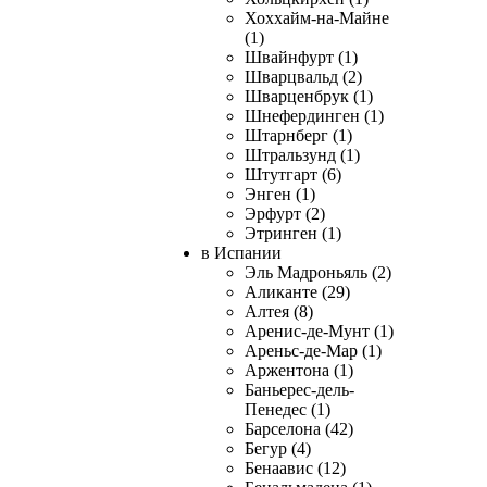
Хоххайм-на-Майне
(1)
Швайнфурт (1)
Шварцвальд (2)
Шварценбрук (1)
Шнефердинген (1)
Штарнберг (1)
Штральзунд (1)
Штутгарт (6)
Энген (1)
Эрфурт (2)
Этринген (1)
в Испании
Эль Мадроньяль (2)
Аликанте (29)
Алтея (8)
Аренис-де-Мунт (1)
Ареньс-де-Мар (1)
Аржентона (1)
Баньерес-дель-
Пенедес (1)
Барселона (42)
Бегур (4)
Бенаавис (12)