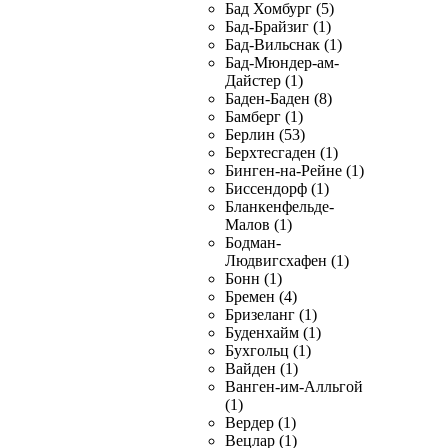
Бад Хомбург (5)
Бад-Брайзиг (1)
Бад-Вильснак (1)
Бад-Мюндер-ам-
Дайстер (1)
Баден-Баден (8)
Бамберг (1)
Берлин (53)
Берхтесгаден (1)
Бинген-на-Рейне (1)
Биссендорф (1)
Бланкенфельде-
Малов (1)
Бодман-
Людвигсхафен (1)
Бонн (1)
Бремен (4)
Бризеланг (1)
Буденхайм (1)
Бухгольц (1)
Вайден (1)
Ванген-им-Алльгой
(1)
Вердер (1)
Вецлар (1)