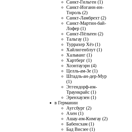
Санкт-Гильген (1)
Санкт-Иоганн-ин-
Тироль (2)
Санкт-Ламбрехт (2)
Санкт-Мартин-бай-
Лофер (1)
Санкт-Пёльтен (2)
Тальгау (1)
Туррахер Хёэ (1)
Хайлигенблут (1)
Хальванг (1)
Хартберг (1)
Хоэнтауэрн (4)
Целль-ам-Зе (1)
Штадль-ан-дер-Мур
(1)
Эггендорф-им-
Траункрайс (1)
Эренхаузен (1)
в Германии
Аугсбург (2)
Ахен (1)
Ашау-им-Кимгау (2)
Бабенсхам (1)
Бад Висзее (1)