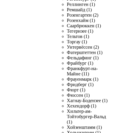
Реллинген (1)
Ремшайд (1)
Розенгартен (2)
Розенхайм (1)
Саарбрюккен (1)
Тегернзее (1)
Тельтов (1)
Торгау (1)
Унтервёссен (2)
Фатерштеттен (1)
Фельдафинг (1)
Фрайбург (1)
Франкфурт-на-
Майне (11)
Фрауенмарк (1)
Фридберг (1)
Фюрт (1)
Фюссен (1)
Хагнау-Бодензее (1)
Хехендорф (1)
Хильтер-ам-
Тойтобургер-Вальд
(1)
Хойзенштамм (1)
Хольцкирхен (1)