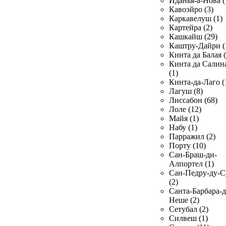
Иданья-а-Нова (
Кавоэйро (3)
Каркавелуш (1)
Картейра (2)
Кашкайш (29)
Каштру-Дайри (
Кинта да Балая (
Кинта да Салин
(1)
Кинта-да-Лаго (
Лагуш (8)
Лиссабон (68)
Лоле (12)
Майя (1)
Набу (1)
Парражил (2)
Порту (10)
Сан-Браш-ди-
Алпортел (1)
Сан-Педру-ду-С
(2)
Санта-Барбара-д
Неше (2)
Сетубал (2)
Силвеш (1)