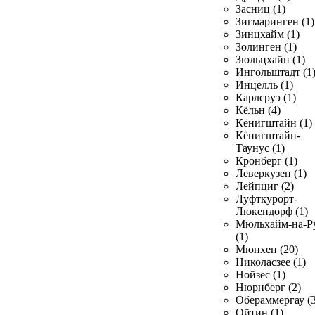
Засниц (1)
Зигмаринген (1)
Зинцхайм (1)
Золинген (1)
Зюльцхайн (1)
Ингольштадт (1
Инцелль (1)
Карлсруэ (1)
Кёльн (4)
Кёнигштайн (1)
Кёнигштайн-
Таунус (1)
Кронберг (1)
Леверкузен (1)
Лейпциг (2)
Луфткурорт-
Люкендорф (1)
Мюльхайм-на-Р
(1)
Мюнхен (20)
Николасзее (1)
Нойзес (1)
Нюрнберг (2)
Обераммергау (3
Ойтин (1)