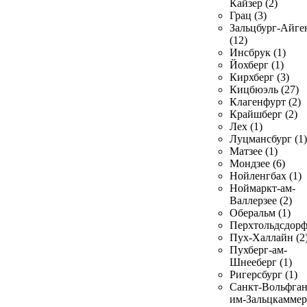
Кайзер (2)
Грац (3)
Зальцбург-Айге
(12)
Инсбрук (1)
Йохберг (1)
Кирхберг (3)
Кицбюэль (27)
Клагенфурт (2)
Крайшберг (2)
Лех (1)
Луцмансбург (1)
Матзее (1)
Мондзее (6)
Нойленгбах (1)
Ноймаркт-ам-
Валлерзее (2)
Оберальм (1)
Перхтольдсдорф
Пух-Халлайн (2
Пухберг-ам-
Шнееберг (1)
Ригерсбург (1)
Санкт-Вольфган
им-Зальцкаммер