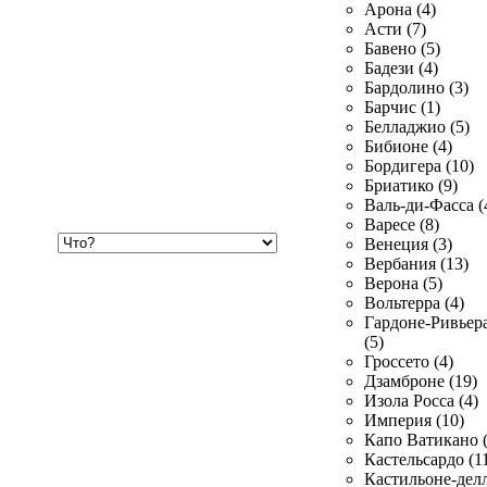
Арона (4)
Асти (7)
Бавено (5)
Бадези (4)
Бардолино (3)
Барчис (1)
Белладжио (5)
Бибионе (4)
Бордигера (10)
Бриатико (9)
Валь-ди-Фасса (
Варесе (8)
Хочу
Венеция (3)
купить
Вербания (13)
Верона (5)
Вольтерра (4)
Гардоне-Ривьер
(5)
Гроссето (4)
Дзамброне (19)
Изола Росса (4)
Империя (10)
Капо Ватикано (
Кастельсардо (1
Кастильоне-делл