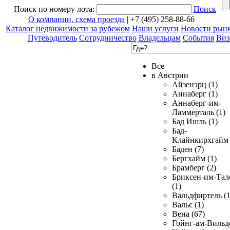
Поиск по номеру лота:
Поиск
О компании, схема проезда
| +7 (495) 258-88-66
Каталог недвижимости за рубежом
Наши услуги
Новости рын
Путеводитель
Сотрудничество
Владельцам
События
Виз
Все
в Австрии
Айзенэрц (1)
Аннаберг (1)
Аннаберг-им-
Ламмерталь (1)
Бад Ишль (1)
Бад-
Клайнкирхгайм 
Баден (7)
Бергхайм (1)
Брамберг (2)
Бриксен-им-Тал
(1)
Вальдфиртель (1
Вальс (1)
Вена (67)
Гойнг-ам-Вильд