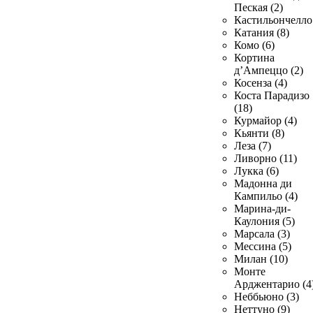
Пеская (2)
Кастильончелло 
Катания (8)
Комо (6)
Кортина
д’Ампеццо (2)
Косенза (4)
Коста Парадизо
(18)
Курмайор (4)
Кьянти (8)
Леза (7)
Ливорно (11)
Лукка (6)
Мадонна ди
Кампильо (4)
Марина-ди-
Каулония (5)
Марсала (3)
Мессина (5)
Милан (10)
Монте
Арджентарио (4
Неббьюно (3)
Неттуно (9)