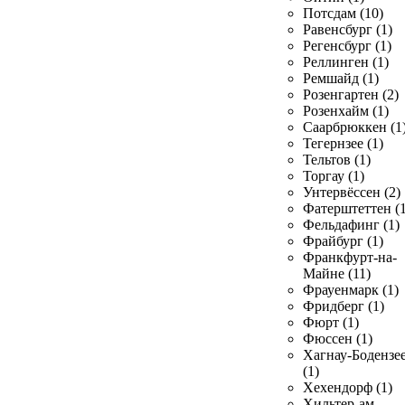
Потсдам (10)
Равенсбург (1)
Регенсбург (1)
Реллинген (1)
Ремшайд (1)
Розенгартен (2)
Розенхайм (1)
Саарбрюккен (1
Тегернзее (1)
Тельтов (1)
Торгау (1)
Унтервёссен (2)
Фатерштеттен (1
Фельдафинг (1)
Фрайбург (1)
Франкфурт-на-
Майне (11)
Фрауенмарк (1)
Фридберг (1)
Фюрт (1)
Фюссен (1)
Хагнау-Бодензе
(1)
Хехендорф (1)
Хильтер-ам-