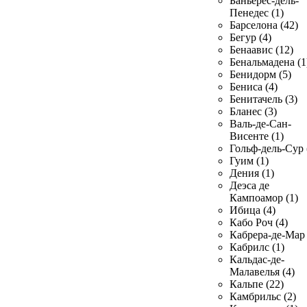
Баньерес-дель-
Пенедес (1)
Барселона (42)
Бегур (4)
Бенаавис (12)
Бенальмадена (1
Бенидорм (5)
Бениса (4)
Бенитачель (3)
Бланес (3)
Валь-де-Сан-
Висенте (1)
Гольф-дель-Сур 
Гуим (1)
Дения (1)
Деэса де
Кампоамор (1)
Ибица (4)
Кабо Роч (4)
Кабрера-де-Мар 
Кабрилс (1)
Кальдас-де-
Малавелья (4)
Кальпе (22)
Камбрильс (2)