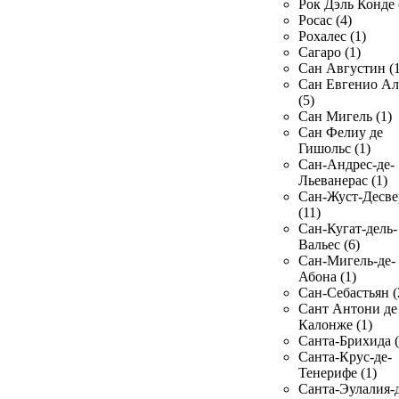
Рок Дэль Конде 
Росас (4)
Рохалес (1)
Сагаро (1)
Сан Августин (1
Сан Евгенио Ал
(5)
Сан Мигель (1)
Сан Фелиу де
Гишольс (1)
Сан-Андрес-де-
Льеванерас (1)
Сан-Жуст-Десве
(11)
Сан-Кугат-дель-
Вальес (6)
Сан-Мигель-де-
Абона (1)
Сан-Себастьян (
Сант Антони де
Калонже (1)
Санта-Брихида (
Санта-Крус-де-
Тенерифе (1)
Санта-Эулалия-д