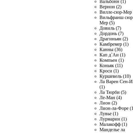
Вальбонн (1)
Вернон (2)
Вилле-сюр-Мер 
Вильфранш сюр
Мер (5)
Довиль (7)
Дордонь (7)
Драгиньян (2)
Камбремер (1)
Канны (36)
Кап д`Аи (1)
Компьен (1)
Коньяк (11)
Кроси (1)
Куршевель (10)
Ла Варен Сен-И
(1)
Ла Тюрби (5)
Ле-Ман (4)
Лион (2)
Лион-ла-Форе (1
Лувье (1)
Лурмарин (1)
Малакофф (1)
Манделье ла