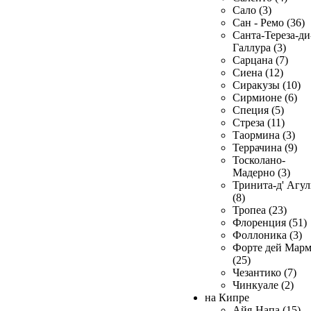
Сало (3)
Сан - Ремо (36)
Санта-Тереза-ди
Галлура (3)
Сарцана (7)
Сиена (12)
Сиракузы (10)
Сирмионе (6)
Специя (5)
Стреза (11)
Таормина (3)
Террачина (9)
Тосколано-
Мадерно (3)
Тринита-д' Агул
(8)
Тропеа (23)
Флоренция (51)
Фоллоника (3)
Форте дей Мар
(25)
Чезантико (7)
Чинкуале (2)
на Кипре
Айя-Напа (15)