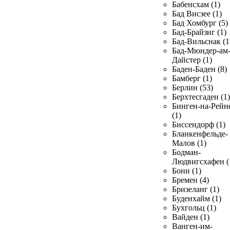
Бабенсхам (1)
Бад Висзее (1)
Бад Хомбург (5)
Бад-Брайзиг (1)
Бад-Вильснак (1
Бад-Мюндер-ам
Дайстер (1)
Баден-Баден (8)
Бамберг (1)
Берлин (53)
Берхтесгаден (1)
Бинген-на-Рейн
(1)
Биссендорф (1)
Бланкенфельде-
Малов (1)
Бодман-
Людвигсхафен (
Бонн (1)
Бремен (4)
Бризеланг (1)
Буденхайм (1)
Бухгольц (1)
Вайден (1)
Ванген-им-