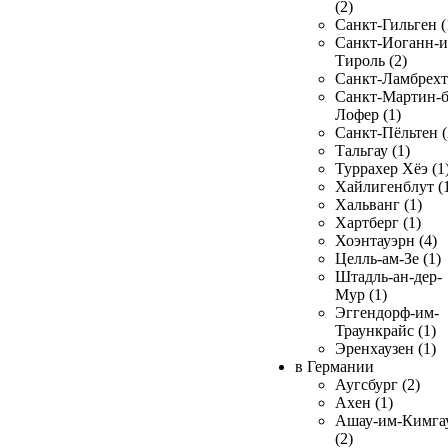
(2)
Санкт-Гильген (
Санкт-Иоганн-и
Тироль (2)
Санкт-Ламбрехт 
Санкт-Мартин-б
Лофер (1)
Санкт-Пёльтен (
Тальгау (1)
Туррахер Хёэ (1
Хайлигенблут (
Хальванг (1)
Хартберг (1)
Хоэнтауэрн (4)
Целль-ам-Зе (1)
Штадль-ан-дер-
Мур (1)
Эггендорф-им-
Траункрайс (1)
Эренхаузен (1)
в Германии
Аугсбург (2)
Ахен (1)
Ашау-им-Кимга
(2)