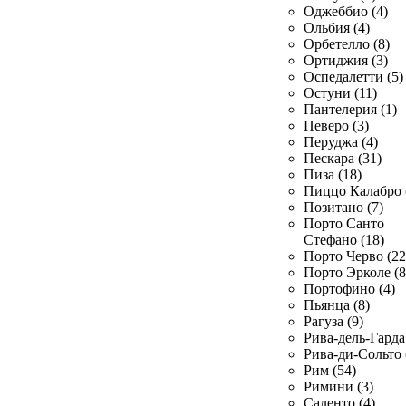
Оджеббио (4)
Ольбия (4)
Орбетелло (8)
Ортиджия (3)
Оспедалетти (5)
Остуни (11)
Пантелерия (1)
Певеро (3)
Перуджа (4)
Пескара (31)
Пиза (18)
Пиццо Калабро 
Позитано (7)
Порто Санто
Стефано (18)
Порто Черво (22
Порто Эрколе (8
Портофино (4)
Пьянца (8)
Рагуза (9)
Рива-дель-Гарда 
Рива-ди-Сольто 
Рим (54)
Римини (3)
Саленто (4)