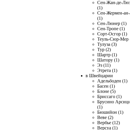
Сен-Жан-де-Лю
(1)
Сен-Жермен-ан
(1)
Сен-Люнер (1)
Сен-Тропе (1)
Сорт-Осгор (1)
Теуль-Сюр-Мер 
Тулуза (3)
Тур (2)
Шартр (1)
Шатору (1)
Эз (11)
Этрета (1)
в Швейцарии
Адельбоден (1)
Басен (1)
Блоне (5)
Бриссаго (1)
Брусино Арсиц
(1)
Бюшийон (1)
Веве (2)
Вербье (12)
Версуа (1)