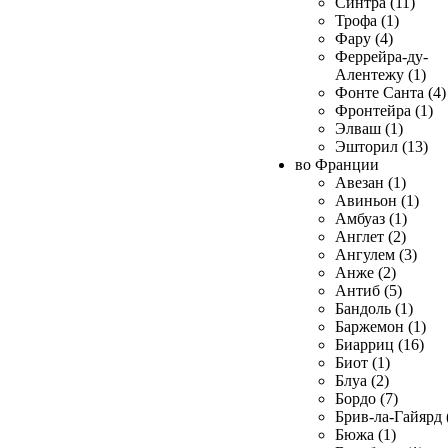
Синтра (11)
Трофа (1)
Фару (4)
Феррейра-ду-
Алентежу (1)
Фонте Санта (4)
Фронтейра (1)
Элваш (1)
Эшторил (13)
во Франции
Авезан (1)
Авиньон (1)
Амбуаз (1)
Англет (2)
Ангулем (3)
Анже (2)
Антиб (5)
Бандоль (1)
Баржемон (1)
Биарриц (16)
Биот (1)
Блуа (2)
Бордо (7)
Брив-ла-Гайярд 
Бюжа (1)