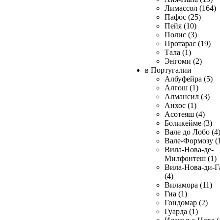
Лимассол (164)
Пафос (25)
Пейя (10)
Полис (3)
Протарас (19)
Тала (1)
Энгоми (2)
в Португалии
Албуфейра (5)
Алгош (1)
Алмансил (3)
Анхос (1)
Асотеяш (4)
Боликейме (3)
Вале до Лобо (4
Вале-Формозу (
Вила-Нова-де-
Милфонтеш (1)
Вила-Нова-ди-Г
(4)
Виламора (11)
Гиа (1)
Гондомар (2)
Гуарда (1)