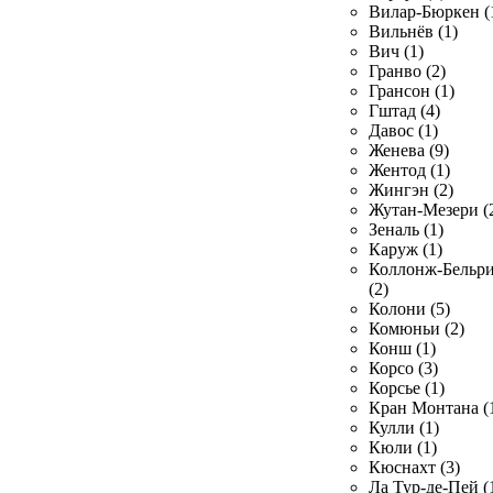
Вилар-Бюркен (
Вильнёв (1)
Вич (1)
Гранво (2)
Грансон (1)
Гштад (4)
Давос (1)
Женева (9)
Жентод (1)
Жингэн (2)
Жутан-Мезери (
Зеналь (1)
Каруж (1)
Коллонж-Бельр
(2)
Колони (5)
Комюньи (2)
Конш (1)
Корсо (3)
Корсье (1)
Кран Монтана (
Кулли (1)
Кюли (1)
Кюснахт (3)
Ла Тур-де-Пей (