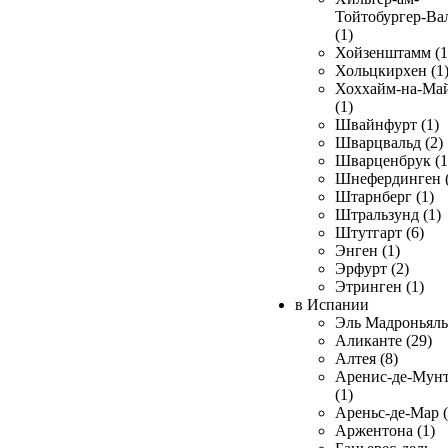
Тойтобургер-Ва
(1)
Хойзенштамм (1
Хольцкирхен (1
Хоххайм-на-Ма
(1)
Швайнфурт (1)
Шварцвальд (2)
Шварценбрук (1
Шнефердинген (
Штарнберг (1)
Штральзунд (1)
Штутгарт (6)
Энген (1)
Эрфурт (2)
Этринген (1)
в Испании
Эль Мадроньяль 
Аликанте (29)
Алтея (8)
Аренис-де-Мун
(1)
Ареньс-де-Мар (
Аржентона (1)