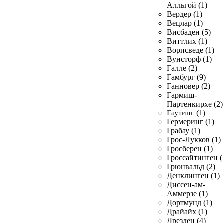
Алльгой (1)
Вердер (1)
Вецлар (1)
Висбаден (5)
Виттлих (1)
Ворпсведе (1)
Вунсторф (1)
Галле (2)
Гамбург (9)
Ганновер (2)
Гармиш-
Партенкирхе (2)
Гаутинг (1)
Гермеринг (1)
Грабау (1)
Грос-Лукков (1)
Гросберен (1)
Гроссайтинген (
Грюнвальд (2)
Денклинген (1)
Диссен-ам-
Аммерзе (1)
Дортмунд (1)
Драйайх (1)
Дрезден (4)