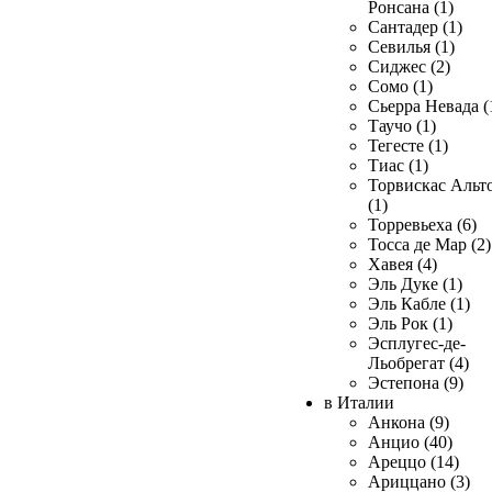
Ронсана (1)
Сантадер (1)
Севилья (1)
Сиджес (2)
Сомо (1)
Сьерра Невада (
Таучо (1)
Тегесте (1)
Тиас (1)
Торвискас Альт
(1)
Торревьеха (6)
Тосса де Мар (2)
Хавея (4)
Эль Дуке (1)
Эль Кабле (1)
Эль Рок (1)
Эсплугес-де-
Льобрегат (4)
Эстепона (9)
в Италии
Анкона (9)
Анцио (40)
Ареццо (14)
Ариццано (3)