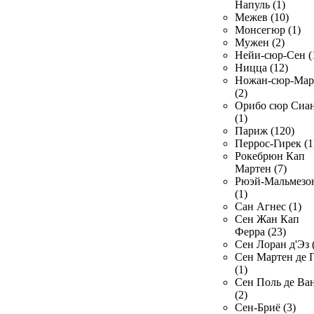
Напуль (1)
Межев (10)
Монсегюр (1)
Мужен (2)
Нейи-сюр-Сен (
Ницца (12)
Ножан-сюр-Ма
(2)
Орибо сюр Сиа
(1)
Париж (120)
Перрос-Гирек (1
Рокебрюн Кап
Мартен (7)
Рюэй-Мальмезо
(1)
Сан Агнес (1)
Сен Жан Кап
Ферра (23)
Сен Лоран д'Эз 
Сен Мартен де 
(1)
Сен Поль де Ва
(2)
Сен-Бриё (3)