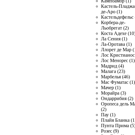
Кампоамор (1)
Кастель-Пладжа
де-Аро (1)
Кастельдефельс 
Корбера-де-
Льобрегат (2)
Коста Адехе (10
Ла Сения (1)
Ла-Оротава (1)
Ллорет де Мар (
Лос Кристианос 
Лос Менорес (1)
Мадрид (4)
Малага (23)
Марбелья (46)
Мас Фуматас (1)
Мачер (1)
Морайра (3)
Ондаррибия (2)
Оропеса дель М
(2)
Пау (1)
Плайя Бланка (1
Пунта Прима (5
Розес (9)