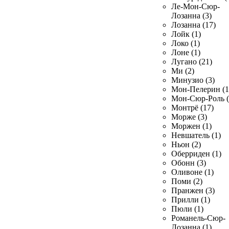
Ле-Мон-Сюр-
Лозанна (3)
Лозанна (17)
Лойк (1)
Локо (1)
Лоне (1)
Лугано (21)
Ми (2)
Минузио (3)
Мон-Пелерин (1
Мон-Сюр-Роль (
Монтрё (17)
Морже (3)
Моржен (1)
Невшатель (1)
Ньон (2)
Оберриден (1)
Обонн (3)
Оливоне (1)
Поми (2)
Пранжен (3)
Прилли (1)
Пюли (1)
Романель-Сюр-
Лозанна (1)