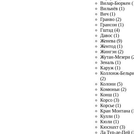
Вилар-Бюркен (
Вильнёв (1)
Вич (1)
Гранво (2)
Грансон (1)
Гштад (4)
Давос (1)
Женева (9)
Жентод (1)
Жингэн (2)
Жутан-Мезери (
Зеналь (1)
Каруж (1)
Коллонж-Бельр
(2)
Колони (5)
Комюньи (2)
Конш (1)
Корсо (3)
Корсье (1)
Кран Монтана (
Кулли (1)
Кюли (1)
Кюснахт (3)
Ла Тур-де-Пей (