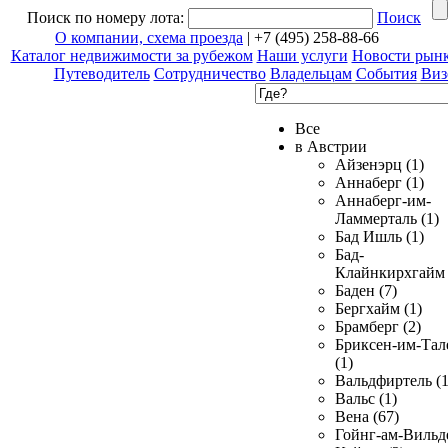
Поиск по номеру лота:
Поиск
О компании, схема проезда
| +7 (495) 258-88-66
Каталог недвижимости за рубежом
Наши услуги
Новости рын
Путеводитель
Сотрудничество
Владельцам
События
Виз
Все
в Австрии
Айзенэрц (1)
Аннаберг (1)
Аннаберг-им-
Ламмерталь (1)
Бад Ишль (1)
Бад-
Клайнкирхгайм 
Баден (7)
Бергхайм (1)
Брамберг (2)
Бриксен-им-Тал
(1)
Вальдфиртель (1
Вальс (1)
Вена (67)
Гойнг-ам-Вильд