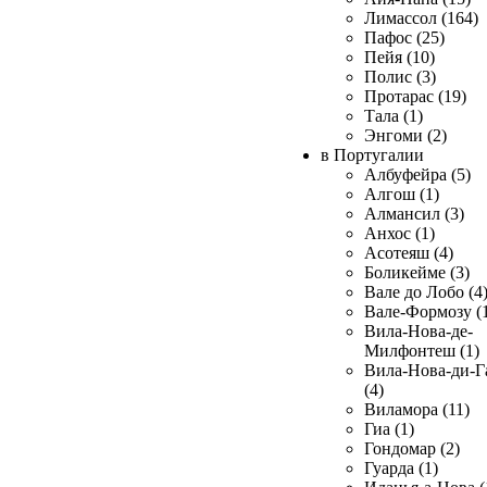
Лимассол (164)
Пафос (25)
Пейя (10)
Полис (3)
Протарас (19)
Тала (1)
Энгоми (2)
в Португалии
Албуфейра (5)
Алгош (1)
Алмансил (3)
Анхос (1)
Асотеяш (4)
Боликейме (3)
Вале до Лобо (4
Вале-Формозу (
Вила-Нова-де-
Милфонтеш (1)
Вила-Нова-ди-Г
(4)
Виламора (11)
Гиа (1)
Гондомар (2)
Гуарда (1)