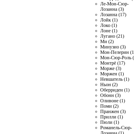
Ле-Мон-Сюр-
Лозанна (3)
Лозанна (17)
Лойк (1)
Локо (1)
Лоне (1)
Лугано (21)
Ми (2)
Минузио (3)
Мон-Пелерин (1
Мон-Сюр-Роль (
Монтрё (17)
Морже (3)
Моржен (1)
Невшатель (1)
Ньон (2)
Оберриден (1)
Обонн (3)
Оливоне (1)
Поми (2)
Пранжен (3)
Прилли (1)
Пюли (1)
Романель-Сюр-
Лозанна (1)