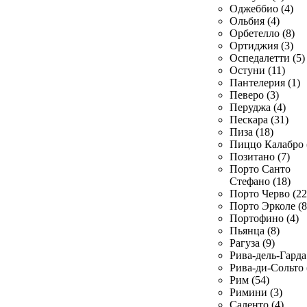
Оджеббио (4)
Ольбия (4)
Орбетелло (8)
Ортиджия (3)
Оспедалетти (5)
Остуни (11)
Пантелерия (1)
Певеро (3)
Перуджа (4)
Пескара (31)
Пиза (18)
Пиццо Калабро 
Позитано (7)
Порто Санто
Стефано (18)
Порто Черво (22
Порто Эрколе (8
Портофино (4)
Пьянца (8)
Рагуза (9)
Рива-дель-Гарда 
Рива-ди-Сольто 
Рим (54)
Римини (3)
Саленто (4)