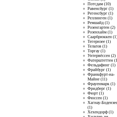
Потсдам (10)
Равенсбург (1)
Регенсбург (1)
Реллинген (1)
Ремшайд (1)
Розенгартен (2)
Розенхайм (1)
Саарбрюккен (1
Тегернзее (1)
Тельтов (1)
Торгау (1)
Унтервёссен (2)
Фатерштеттен (1
Фельдафинг (1)
Фрайбург (1)
Франкфурт-на-
Майне (11)
Фрауенмарк (1)
Фридберг (1)
Фюрт (1)
Фюссен (1)
Хагнау-Бодензе
(1)
Хехендорф (1)
Хильтер-ам-