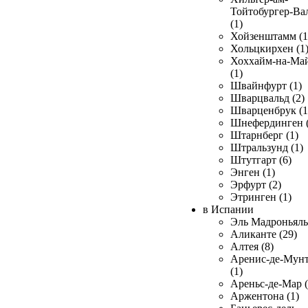
Тойтобургер-Ва
(1)
Хойзенштамм (1
Хольцкирхен (1
Хоххайм-на-Ма
(1)
Швайнфурт (1)
Шварцвальд (2)
Шварценбрук (1
Шнефердинген (
Штарнберг (1)
Штральзунд (1)
Штутгарт (6)
Энген (1)
Эрфурт (2)
Этринген (1)
в Испании
Эль Мадроньяль 
Аликанте (29)
Алтея (8)
Аренис-де-Мун
(1)
Ареньс-де-Мар (
Аржентона (1)