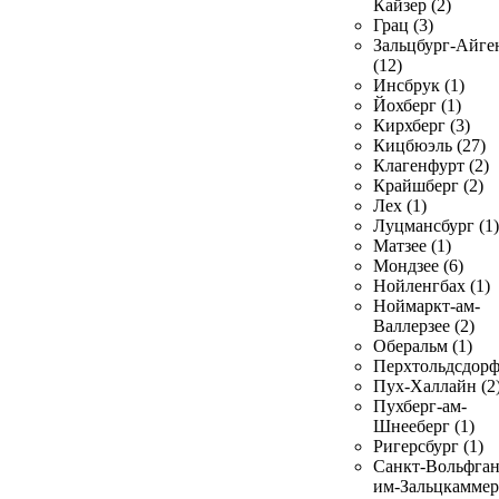
Кайзер (2)
Грац (3)
Зальцбург-Айге
(12)
Инсбрук (1)
Йохберг (1)
Кирхберг (3)
Кицбюэль (27)
Клагенфурт (2)
Крайшберг (2)
Лех (1)
Луцмансбург (1)
Матзее (1)
Мондзее (6)
Нойленгбах (1)
Ноймаркт-ам-
Валлерзее (2)
Оберальм (1)
Перхтольдсдорф
Пух-Халлайн (2
Пухберг-ам-
Шнееберг (1)
Ригерсбург (1)
Санкт-Вольфган
им-Зальцкаммер