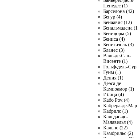
Баньерес-дель-
Пенедес (1)
Барселона (42)
Бегур (4)
Бенаавис (12)
Бенальмадена (1
Бенидорм (5)
Бениса (4)
Бенитачель (3)
Бланес (3)
Валь-де-Сан-
Висенте (1)
Гольф-дель-Сур 
Гуим (1)
Дения (1)
Деэса де
Кампоамор (1)
Ибица (4)
Кабо Роч (4)
Кабрера-де-Мар 
Кабрилс (1)
Кальдас-де-
Малавелья (4)
Кальпе (22)
Камбрильс (2)