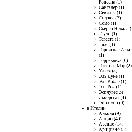
Ронсана (1)
Сантадер (1)
Севилья (1)
Сиджес (2)
Сомо (1)
Сьерра Невада (
Таучо (1)
Тегесте (1)
Тиас (1)
Торвискас Альт
(1)
Торревьеха (6)
Тосса де Мар (2)
Хавея (4)
Эль Дуке (1)
Эль Кабле (1)
Эль Рок (1)
Эсплугес-де-
Льобрегат (4)
Эстепона (9)
в Италии
Анкона (9)
Анцио (40)
Ареццо (14)
Ариццано (3)