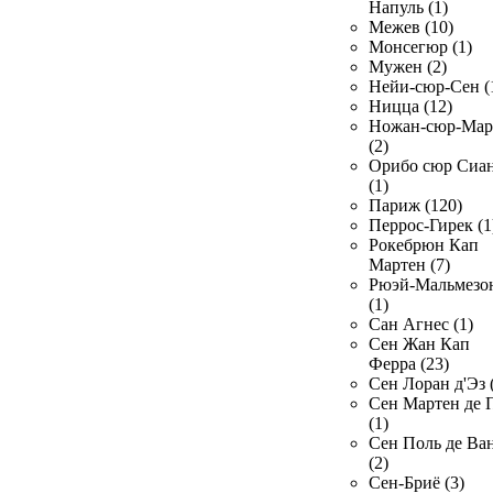
Напуль (1)
Межев (10)
Монсегюр (1)
Мужен (2)
Нейи-сюр-Сен (
Ницца (12)
Ножан-сюр-Ма
(2)
Орибо сюр Сиа
(1)
Париж (120)
Перрос-Гирек (1
Рокебрюн Кап
Мартен (7)
Рюэй-Мальмезо
(1)
Сан Агнес (1)
Сен Жан Кап
Ферра (23)
Сен Лоран д'Эз 
Сен Мартен де 
(1)
Сен Поль де Ва
(2)
Сен-Бриё (3)