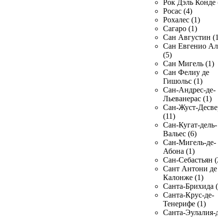
Рок Дэль Конде 
Росас (4)
Рохалес (1)
Сагаро (1)
Сан Августин (1
Сан Евгенио Ал
(5)
Сан Мигель (1)
Сан Фелиу де
Гишольс (1)
Сан-Андрес-де-
Льеванерас (1)
Сан-Жуст-Десве
(11)
Сан-Кугат-дель-
Вальес (6)
Сан-Мигель-де-
Абона (1)
Сан-Себастьян (
Сант Антони де
Калонже (1)
Санта-Брихида (
Санта-Крус-де-
Тенерифе (1)
Санта-Эулалия-д