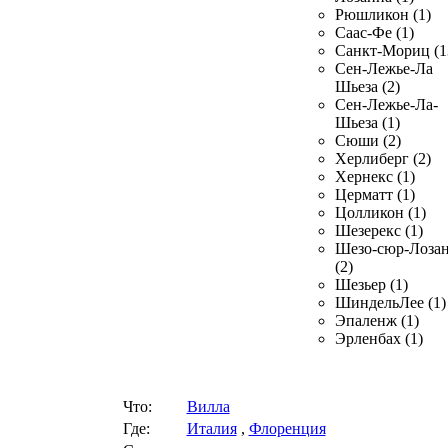
Рюшликон (1)
Саас-Фе (1)
Санкт-Мориц (1
Сен-Лежье-Ла
Шьеза (2)
Сен-Лежье-Ла-
Шьеза (1)
Сюши (2)
Херлиберг (2)
Хернекс (1)
Церматт (1)
Цолликон (1)
Шезерекс (1)
Шезо-сюр-Лоза
(2)
Шезьер (1)
ШиндельЛее (1)
Эпаленж (1)
Эрленбах (1)
Что:
Вилла
Где:
Италия
,
Флоренция