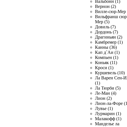
Вальбонн (1)
Вернон (2)
Вилле-сюр-Мер 
Вильфранш сюр
Мер (5)
Довиль (7)
Дордонь (7)
Драгиньян (2)
Камбремер (1)
Канны (36)
Кап д`Аи (1)
Компьен (1)
Коньяк (11)
Кроси (1)
Куршевель (10)
Ла Варен Сен-И
(1)
Ла Тюрби (5)
Ле-Ман (4)
Лион (2)
Лион-ла-Форе (1
Лувье (1)
Лурмарин (1)
Малакофф (1)
Манделье ла