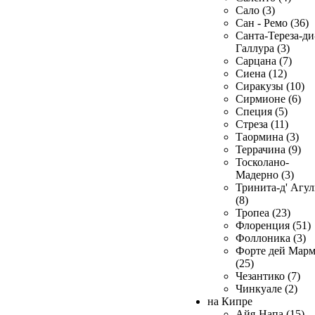
Сало (3)
Сан - Ремо (36)
Санта-Тереза-ди
Галлура (3)
Сарцана (7)
Сиена (12)
Сиракузы (10)
Сирмионе (6)
Специя (5)
Стреза (11)
Таормина (3)
Террачина (9)
Тосколано-
Мадерно (3)
Тринита-д' Агул
(8)
Тропеа (23)
Флоренция (51)
Фоллоника (3)
Форте дей Мар
(25)
Чезантико (7)
Чинкуале (2)
на Кипре
Айя-Напа (15)