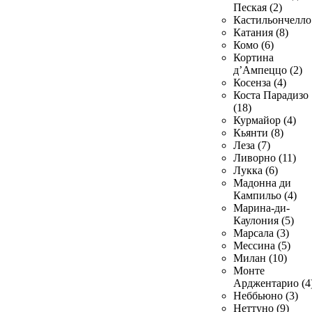
Пеская (2)
Кастильончелло 
Катания (8)
Комо (6)
Кортина
д’Ампеццо (2)
Косенза (4)
Коста Парадизо
(18)
Курмайор (4)
Кьянти (8)
Леза (7)
Ливорно (11)
Лукка (6)
Мадонна ди
Кампильо (4)
Марина-ди-
Каулония (5)
Марсала (3)
Мессина (5)
Милан (10)
Монте
Арджентарио (4
Неббьюно (3)
Неттуно (9)