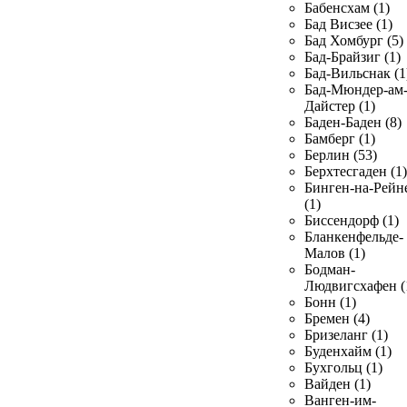
Бабенсхам (1)
Бад Висзее (1)
Бад Хомбург (5)
Бад-Брайзиг (1)
Бад-Вильснак (1
Бад-Мюндер-ам
Дайстер (1)
Баден-Баден (8)
Бамберг (1)
Берлин (53)
Берхтесгаден (1)
Бинген-на-Рейн
(1)
Биссендорф (1)
Бланкенфельде-
Малов (1)
Бодман-
Людвигсхафен (
Бонн (1)
Бремен (4)
Бризеланг (1)
Буденхайм (1)
Бухгольц (1)
Вайден (1)
Ванген-им-