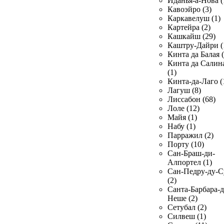
Иданья-а-Нова (
Кавоэйро (3)
Каркавелуш (1)
Картейра (2)
Кашкайш (29)
Каштру-Дайри (
Кинта да Балая (
Кинта да Салин
(1)
Кинта-да-Лаго (
Лагуш (8)
Лиссабон (68)
Лоле (12)
Майя (1)
Набу (1)
Парражил (2)
Порту (10)
Сан-Браш-ди-
Алпортел (1)
Сан-Педру-ду-С
(2)
Санта-Барбара-д
Неше (2)
Сетубал (2)
Силвеш (1)