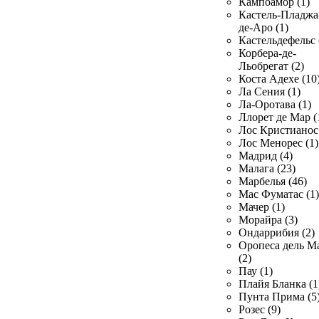
Кампоамор (1)
Кастель-Пладжа
де-Аро (1)
Кастельдефельс 
Корбера-де-
Льобрегат (2)
Коста Адехе (10
Ла Сения (1)
Ла-Оротава (1)
Ллорет де Мар (
Лос Кристианос 
Лос Менорес (1)
Мадрид (4)
Малага (23)
Марбелья (46)
Мас Фуматас (1)
Мачер (1)
Морайра (3)
Ондаррибия (2)
Оропеса дель М
(2)
Пау (1)
Плайя Бланка (1
Пунта Прима (5
Розес (9)