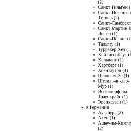
(2)
Санкт-Гильген (
Санкт-Иоганн-и
Тироль (2)
Санкт-Ламбрехт 
Санкт-Мартин-б
Лофер (1)
Санкт-Пёльтен (
Тальгау (1)
Туррахер Хёэ (1
Хайлигенблут (
Хальванг (1)
Хартберг (1)
Хоэнтауэрн (4)
Целль-ам-Зе (1)
Штадль-ан-дер-
Мур (1)
Эггендорф-им-
Траункрайс (1)
Эренхаузен (1)
в Германии
Аугсбург (2)
Ахен (1)
Ашау-им-Кимга
(2)