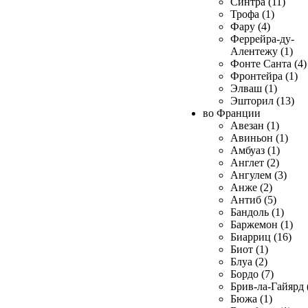
Синтра (11)
Трофа (1)
Фару (4)
Феррейра-ду-
Алентежу (1)
Фонте Санта (4)
Фронтейра (1)
Элваш (1)
Эшторил (13)
во Франции
Авезан (1)
Авиньон (1)
Амбуаз (1)
Англет (2)
Ангулем (3)
Анже (2)
Антиб (5)
Бандоль (1)
Баржемон (1)
Биарриц (16)
Биот (1)
Блуа (2)
Бордо (7)
Брив-ла-Гайярд 
Бюжа (1)