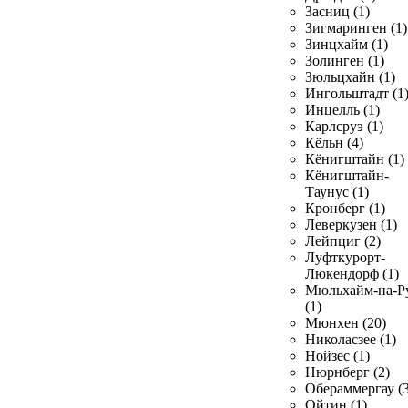
Засниц (1)
Зигмаринген (1)
Зинцхайм (1)
Золинген (1)
Зюльцхайн (1)
Ингольштадт (1
Инцелль (1)
Карлсруэ (1)
Кёльн (4)
Кёнигштайн (1)
Кёнигштайн-
Таунус (1)
Кронберг (1)
Леверкузен (1)
Лейпциг (2)
Луфткурорт-
Люкендорф (1)
Мюльхайм-на-Р
(1)
Мюнхен (20)
Николасзее (1)
Нойзес (1)
Нюрнберг (2)
Обераммергау (3
Ойтин (1)