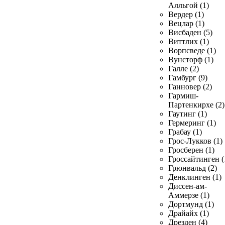
Алльгой (1)
Вердер (1)
Вецлар (1)
Висбаден (5)
Виттлих (1)
Ворпсведе (1)
Вунсторф (1)
Галле (2)
Гамбург (9)
Ганновер (2)
Гармиш-
Партенкирхе (2)
Гаутинг (1)
Гермеринг (1)
Грабау (1)
Грос-Лукков (1)
Гросберен (1)
Гроссайтинген (
Грюнвальд (2)
Денклинген (1)
Диссен-ам-
Аммерзе (1)
Дортмунд (1)
Драйайх (1)
Дрезден (4)