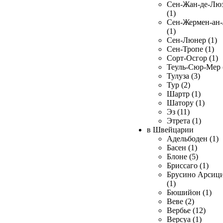
Сен-Жан-де-Лю
(1)
Сен-Жермен-ан
(1)
Сен-Люнер (1)
Сен-Тропе (1)
Сорт-Осгор (1)
Теуль-Сюр-Мер 
Тулуза (3)
Тур (2)
Шартр (1)
Шатору (1)
Эз (11)
Этрета (1)
в Швейцарии
Адельбоден (1)
Басен (1)
Блоне (5)
Бриссаго (1)
Брусино Арсиц
(1)
Бюшийон (1)
Веве (2)
Вербье (12)
Версуа (1)