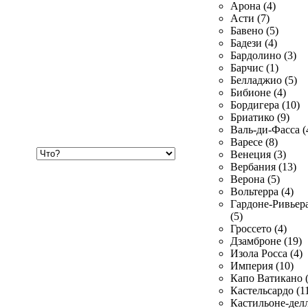
Арона (4)
Асти (7)
Бавено (5)
Бадези (4)
Бардолино (3)
Барчис (1)
Белладжио (5)
Бибионе (4)
Бордигера (10)
Бриатико (9)
Валь-ди-Фасса (
Варесе (8)
Хочу
Венеция (3)
купить
Вербания (13)
Верона (5)
Вольтерра (4)
Гардоне-Ривьер
(5)
Гроссето (4)
Дзамброне (19)
Изола Росса (4)
Империя (10)
Капо Ватикано (
Кастельсардо (1
Кастильоне-делл