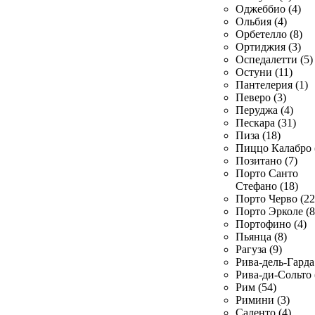
Оджеббио (4)
Ольбия (4)
Орбетелло (8)
Ортиджия (3)
Оспедалетти (5)
Остуни (11)
Пантелерия (1)
Певеро (3)
Перуджа (4)
Пескара (31)
Пиза (18)
Пиццо Калабро 
Позитано (7)
Порто Санто
Стефано (18)
Порто Черво (22
Порто Эрколе (8
Портофино (4)
Пьянца (8)
Рагуза (9)
Рива-дель-Гарда 
Рива-ди-Сольто 
Рим (54)
Римини (3)
Саленто (4)