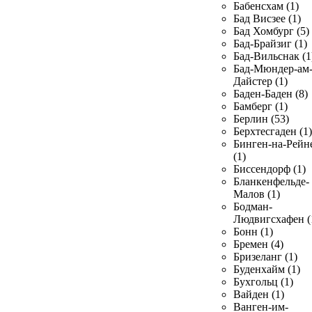
Бабенсхам (1)
Бад Висзее (1)
Бад Хомбург (5)
Бад-Брайзиг (1)
Бад-Вильснак (1
Бад-Мюндер-ам
Дайстер (1)
Баден-Баден (8)
Бамберг (1)
Берлин (53)
Берхтесгаден (1)
Бинген-на-Рейн
(1)
Биссендорф (1)
Бланкенфельде-
Малов (1)
Бодман-
Людвигсхафен (
Бонн (1)
Бремен (4)
Бризеланг (1)
Буденхайм (1)
Бухгольц (1)
Вайден (1)
Ванген-им-