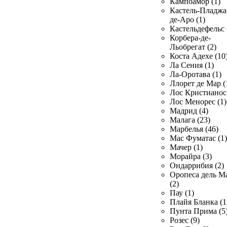
Кампоамор (1)
Кастель-Пладжа
де-Аро (1)
Кастельдефельс 
Корбера-де-
Льобрегат (2)
Коста Адехе (10
Ла Сения (1)
Ла-Оротава (1)
Ллорет де Мар (
Лос Кристианос 
Лос Менорес (1)
Мадрид (4)
Малага (23)
Марбелья (46)
Мас Фуматас (1)
Мачер (1)
Морайра (3)
Ондаррибия (2)
Оропеса дель М
(2)
Пау (1)
Плайя Бланка (1
Пунта Прима (5
Розес (9)