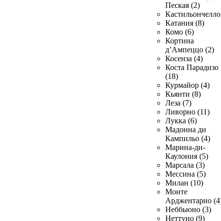
Пеская (2)
Кастильончелло 
Катания (8)
Комо (6)
Кортина
д’Ампеццо (2)
Косенза (4)
Коста Парадизо
(18)
Курмайор (4)
Кьянти (8)
Леза (7)
Ливорно (11)
Лукка (6)
Мадонна ди
Кампильо (4)
Марина-ди-
Каулония (5)
Марсала (3)
Мессина (5)
Милан (10)
Монте
Арджентарио (4
Неббьюно (3)
Неттуно (9)