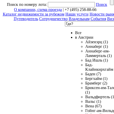
Поиск по номеру лота:
Поиск
О компании, схема проезда
| +7 (495) 258-88-66
Каталог недвижимости за рубежом
Наши услуги
Новости рын
Путеводитель
Сотрудничество
Владельцам
События
Виз
Все
в Австрии
Айзенэрц (1)
Аннаберг (1)
Аннаберг-им-
Ламмерталь (1)
Бад Ишль (1)
Бад-
Клайнкирхгайм 
Баден (7)
Бергхайм (1)
Брамберг (2)
Бриксен-им-Тал
(1)
Вальдфиртель (1
Вальс (1)
Вена (67)
Гойнг-ам-Вильд