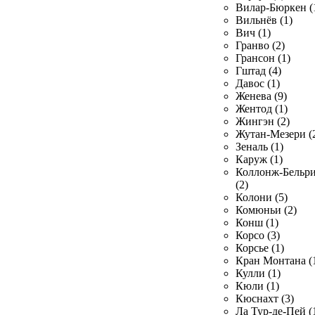
Вилар-Бюркен (
Вильнёв (1)
Вич (1)
Гранво (2)
Грансон (1)
Гштад (4)
Давос (1)
Женева (9)
Жентод (1)
Жингэн (2)
Жутан-Мезери (
Зеналь (1)
Каруж (1)
Коллонж-Бельр
(2)
Колони (5)
Комюньи (2)
Конш (1)
Корсо (3)
Корсье (1)
Кран Монтана (
Кулли (1)
Кюли (1)
Кюснахт (3)
Ла Тур-де-Пей (