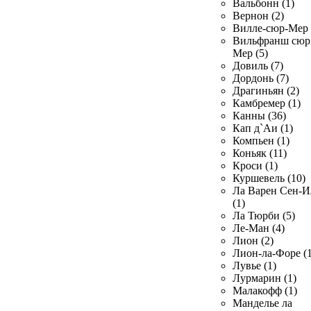
Вальбонн (1)
Вернон (2)
Вилле-сюр-Мер 
Вильфранш сюр
Мер (5)
Довиль (7)
Дордонь (7)
Драгиньян (2)
Камбремер (1)
Канны (36)
Кап д`Аи (1)
Компьен (1)
Коньяк (11)
Кроси (1)
Куршевель (10)
Ла Варен Сен-И
(1)
Ла Тюрби (5)
Ле-Ман (4)
Лион (2)
Лион-ла-Форе (1
Лувье (1)
Лурмарин (1)
Малакофф (1)
Манделье ла