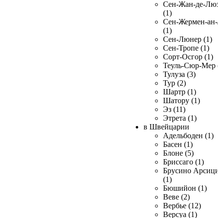
Сен-Жан-де-Лю
(1)
Сен-Жермен-ан
(1)
Сен-Люнер (1)
Сен-Тропе (1)
Сорт-Осгор (1)
Теуль-Сюр-Мер 
Тулуза (3)
Тур (2)
Шартр (1)
Шатору (1)
Эз (11)
Этрета (1)
в Швейцарии
Адельбоден (1)
Басен (1)
Блоне (5)
Бриссаго (1)
Брусино Арсиц
(1)
Бюшийон (1)
Веве (2)
Вербье (12)
Версуа (1)