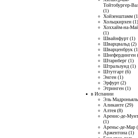
Тойтобургер-Ва
(1)
Хойзенштамм (1
Хольцкирхен (1
Хоххайм-на-Ма
(1)
Швайнфурт (1)
Шварцвальд (2)
Шварценбрук (1
Шнефердинген (
Штарнберг (1)
Штральзунд (1)
Штутгарт (6)
Энген (1)
Эрфурт (2)
Этринген (1)
в Испании
Эль Мадроньяль 
Аликанте (29)
Алтея (8)
Аренис-де-Мун
(1)
Ареньс-де-Мар (
Аржентона (1)