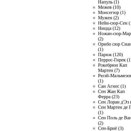
Напуль (1)
Межев (10)
Монсегюр (1)
Мужен (2)
Нейи-сюр-Сен (
Ницца (12)
Ножан-сюр-Ма
(2)
Орибо сюр Сиа
(1)
Париж (120)
Перрос-Гирек (1
Рокебрюн Кап
Мартен (7)
Рюэй-Мальмезо
(1)
Сан Агнес (1)
Сен Жан Кап
Ферра (23)
Сен Лоран д'Эз 
Сен Мартен де 
(1)
Сен Поль де Ва
(2)
Сен-Бриё (3)