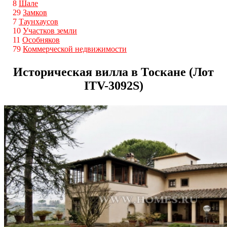
8
Шале
29
Замков
7
Таунхаусов
10
Участков земли
11
Особняков
79
Коммерческой недвижимости
Историческая вилла в Тоскане (Лот
ITV-3092S)