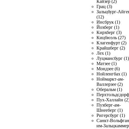
Кайзер (2)
Грац (3)
Зальцбург-Айге
(12)
Инсбрук (1)
Йохберг (1)
Кирхберг (3)
Кицбюэль (27)
Клагенфурт (2)
Крайшберг (2)
Лех (1)
Луцмансбург (1)
Матзее (1)
Мондзее (6)
Нойленгбах (1)
Ноймаркт-ам-
Валлерзее (2)
Оберальм (1)
Перхтольдсдорф
Пух-Халлайн (2
Пухберг-ам-
Шнееберг (1)
Ригерсбург (1)
Санкт-Вольфган
им-Зальцкаммер