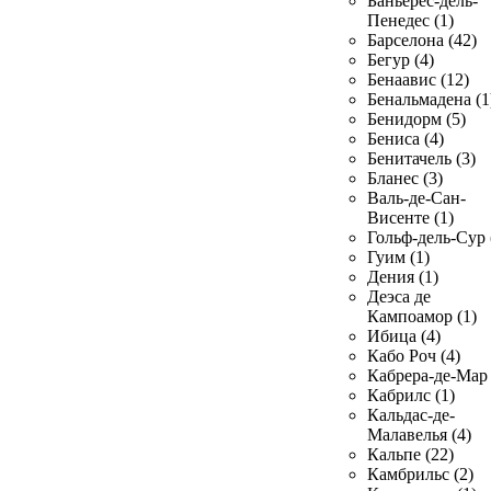
Баньерес-дель-
Пенедес (1)
Барселона (42)
Бегур (4)
Бенаавис (12)
Бенальмадена (1
Бенидорм (5)
Бениса (4)
Бенитачель (3)
Бланес (3)
Валь-де-Сан-
Висенте (1)
Гольф-дель-Сур 
Гуим (1)
Дения (1)
Деэса де
Кампоамор (1)
Ибица (4)
Кабо Роч (4)
Кабрера-де-Мар 
Кабрилс (1)
Кальдас-де-
Малавелья (4)
Кальпе (22)
Камбрильс (2)