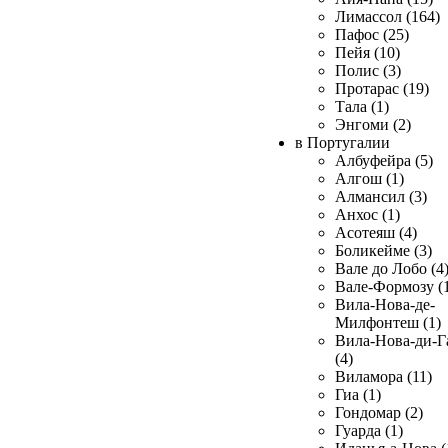
Лимассол (164)
Пафос (25)
Пейя (10)
Полис (3)
Протарас (19)
Тала (1)
Энгоми (2)
в Португалии
Албуфейра (5)
Алгош (1)
Алмансил (3)
Анхос (1)
Асотеяш (4)
Боликейме (3)
Вале до Лобо (4
Вале-Формозу (
Вила-Нова-де-
Милфонтеш (1)
Вила-Нова-ди-Г
(4)
Виламора (11)
Гиа (1)
Гондомар (2)
Гуарда (1)