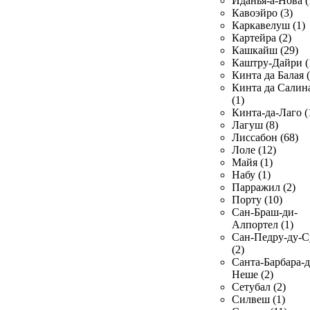
Иданья-а-Нова (
Кавоэйро (3)
Каркавелуш (1)
Картейра (2)
Кашкайш (29)
Каштру-Дайри (
Кинта да Балая (
Кинта да Салин
(1)
Кинта-да-Лаго (
Лагуш (8)
Лиссабон (68)
Лоле (12)
Майя (1)
Набу (1)
Парражил (2)
Порту (10)
Сан-Браш-ди-
Алпортел (1)
Сан-Педру-ду-С
(2)
Санта-Барбара-д
Неше (2)
Сетубал (2)
Силвеш (1)