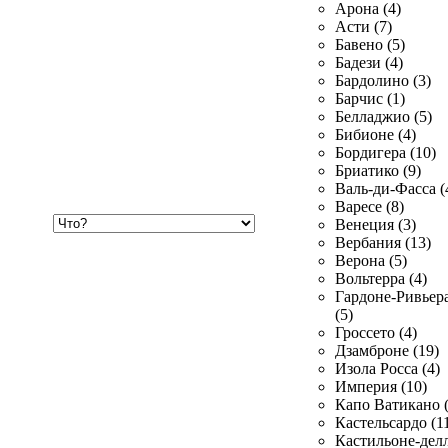
Арона (4)
Асти (7)
Бавено (5)
Бадези (4)
Бардолино (3)
Барчис (1)
Белладжио (5)
Бибионе (4)
Бордигера (10)
Бриатико (9)
Валь-ди-Фасса (
Варесе (8)
Хочу
Венеция (3)
купить
Вербания (13)
Верона (5)
Вольтерра (4)
Гардоне-Ривьер
(5)
Гроссето (4)
Дзамброне (19)
Изола Росса (4)
Империя (10)
Капо Ватикано (
Кастельсардо (1
Кастильоне-делл