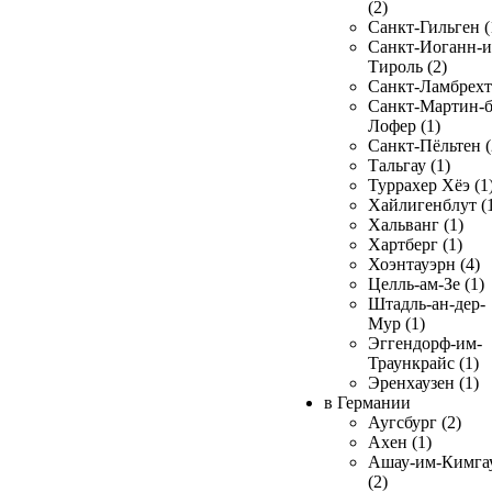
(2)
Санкт-Гильген (
Санкт-Иоганн-и
Тироль (2)
Санкт-Ламбрехт 
Санкт-Мартин-б
Лофер (1)
Санкт-Пёльтен (
Тальгау (1)
Туррахер Хёэ (1
Хайлигенблут (
Хальванг (1)
Хартберг (1)
Хоэнтауэрн (4)
Целль-ам-Зе (1)
Штадль-ан-дер-
Мур (1)
Эггендорф-им-
Траункрайс (1)
Эренхаузен (1)
в Германии
Аугсбург (2)
Ахен (1)
Ашау-им-Кимга
(2)