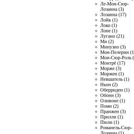
Ле-Мон-Сюр-
Лозанна (3)
Лозанна (17)
Лойк (1)
Локо (1)
Лоне (1)
Лугано (21)
Ми (2)
Минузио (3)
Мон-Пелерин (1
Мон-Сюр-Роль (
Монтрё (17)
Морже (3)
Моржен (1)
Невшатель (1)
Ньон (2)
Оберриден (1)
Обонн (3)
Оливоне (1)
Поми (2)
Пранжен (3)
Прилли (1)
Пюли (1)
Романель-Сюр-
Лозанна (1)