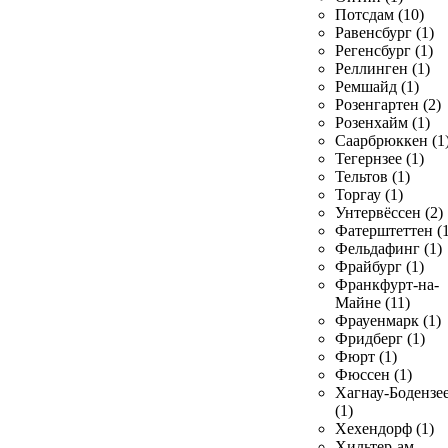
Потсдам (10)
Равенсбург (1)
Регенсбург (1)
Реллинген (1)
Ремшайд (1)
Розенгартен (2)
Розенхайм (1)
Саарбрюккен (1
Тегернзее (1)
Тельтов (1)
Торгау (1)
Унтервёссен (2)
Фатерштеттен (1
Фельдафинг (1)
Фрайбург (1)
Франкфурт-на-
Майне (11)
Фрауенмарк (1)
Фридберг (1)
Фюрт (1)
Фюссен (1)
Хагнау-Бодензе
(1)
Хехендорф (1)
Хильтер-ам-