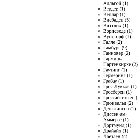
Алльгой (1)
Вердер (1)
Вецлар (1)
Висбаден (5)
Виттлих (1)
Ворпсведе (1)
Вунсторф (1)
Галле (2)
Гамбург (9)
Ганновер (2)
Гармиш-
Партенкирхе (2)
Гаутинг (1)
Гермеринг (1)
Грабау (1)
Грос-Лукков (1)
Гросберен (1)
Гроссайтинген (
Грюнвальд (2)
Денклинген (1)
Диссен-ам-
Аммерзе (1)
Дортмунд (1)
Драйайх (1)
Дрезден (4)