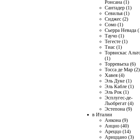
Ронсана (1)
Сантадер (1)
Севилья (1)
Сиджес (2)
Сомо (1)
Сьерра Невада (
Таучо (1)
Тегесте (1)
Тиас (1)
Торвискас Альт
(1)
Торревьеха (6)
Тосса де Мар (2)
Хавея (4)
Эль Дуке (1)
Эль Кабле (1)
Эль Рок (1)
Эсплугес-де-
Льобрегат (4)
Эстепона (9)
в Италии
Анкона (9)
Анцио (40)
Ареццо (14)
Ариццано (3)