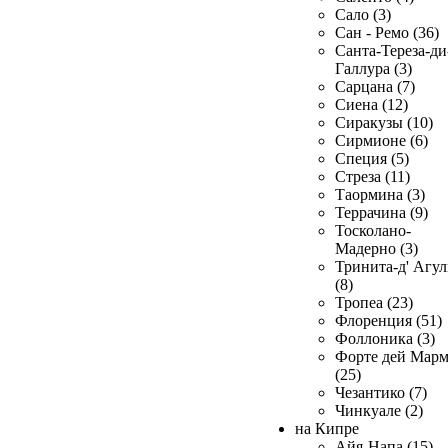
Сало (3)
Сан - Ремо (36)
Санта-Тереза-ди
Галлура (3)
Сарцана (7)
Сиена (12)
Сиракузы (10)
Сирмионе (6)
Специя (5)
Стреза (11)
Таормина (3)
Террачина (9)
Тосколано-
Мадерно (3)
Тринита-д' Агул
(8)
Тропеа (23)
Флоренция (51)
Фоллоника (3)
Форте дей Мар
(25)
Чезантико (7)
Чинкуале (2)
на Кипре
Айя-Напа (15)