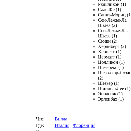
Рюшликон (1)
Саас-Фе (1)
Санкт-Мориц (1
Сен-Лежье-Ла
Шьеза (2)
Сен-Лежье-Ла-
Шьеза (1)
Сюши (2)
Херлиберг (2)
Хернекс (1)
Церматт (1)
Цолликон (1)
Шезерекс (1)
Шезо-сюр-Лоза
(2)
Шезьер (1)
ШиндельЛее (1)
Эпаленж (1)
Эрленбах (1)
Что:
Вилла
Где:
Италия
,
Флоренция