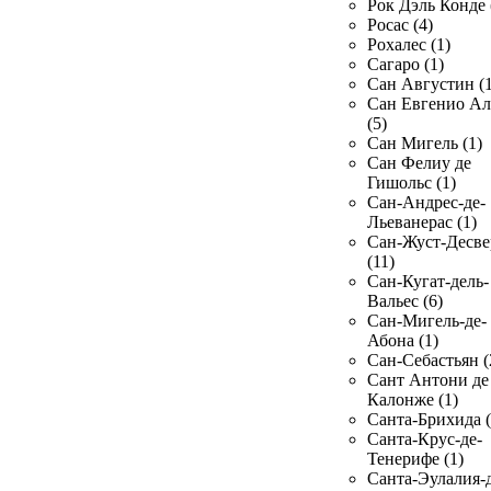
Рок Дэль Конде 
Росас (4)
Рохалес (1)
Сагаро (1)
Сан Августин (1
Сан Евгенио Ал
(5)
Сан Мигель (1)
Сан Фелиу де
Гишольс (1)
Сан-Андрес-де-
Льеванерас (1)
Сан-Жуст-Десве
(11)
Сан-Кугат-дель-
Вальес (6)
Сан-Мигель-де-
Абона (1)
Сан-Себастьян (
Сант Антони де
Калонже (1)
Санта-Брихида (
Санта-Крус-де-
Тенерифе (1)
Санта-Эулалия-д