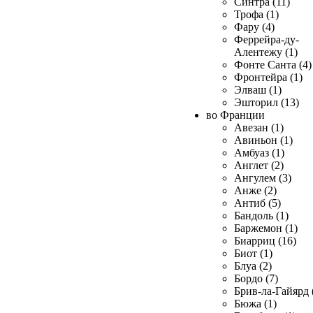
Синтра (11)
Трофа (1)
Фару (4)
Феррейра-ду-
Алентежу (1)
Фонте Санта (4)
Фронтейра (1)
Элваш (1)
Эшторил (13)
во Франции
Авезан (1)
Авиньон (1)
Амбуаз (1)
Англет (2)
Ангулем (3)
Анже (2)
Антиб (5)
Бандоль (1)
Баржемон (1)
Биарриц (16)
Биот (1)
Блуа (2)
Бордо (7)
Брив-ла-Гайярд 
Бюжа (1)