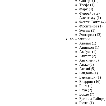
Синтра (11)
Трофа (1)
Фару (4)
Феррейра-ду-
Алентежу (1)
Фонте Санта (4)
Фронтейра (1)
Элваш (1)
Эшторил (13)
во Франции
Авезан (1)
Авиньон (1)
Амбуаз (1)
Англет (2)
Ангулем (3)
Анже (2)
Антиб (5)
Бандоль (1)
Баржемон (1)
Биарриц (16)
Биот (1)
Блуа (2)
Бордо (7)
Брив-ла-Гайярд 
Бюжа (1)