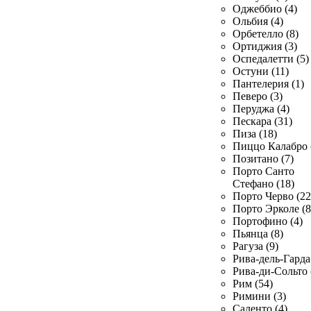
Оджеббио (4)
Ольбия (4)
Орбетелло (8)
Ортиджия (3)
Оспедалетти (5)
Остуни (11)
Пантелерия (1)
Певеро (3)
Перуджа (4)
Пескара (31)
Пиза (18)
Пиццо Калабро 
Позитано (7)
Порто Санто
Стефано (18)
Порто Черво (22
Порто Эрколе (8
Портофино (4)
Пьянца (8)
Рагуза (9)
Рива-дель-Гарда 
Рива-ди-Сольто 
Рим (54)
Римини (3)
Саленто (4)