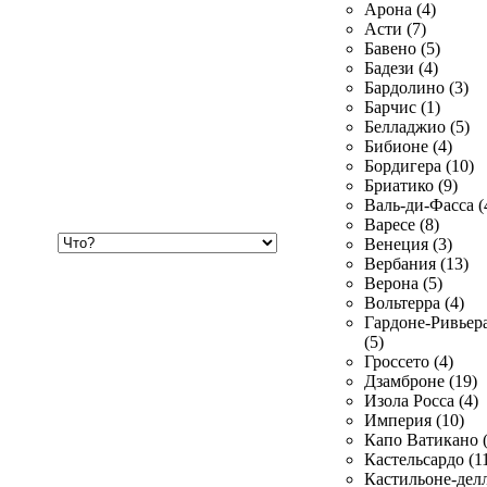
Арона (4)
Асти (7)
Бавено (5)
Бадези (4)
Бардолино (3)
Барчис (1)
Белладжио (5)
Бибионе (4)
Бордигера (10)
Бриатико (9)
Валь-ди-Фасса (
Варесе (8)
Хочу
Венеция (3)
купить
Вербания (13)
Верона (5)
Вольтерра (4)
Гардоне-Ривьер
(5)
Гроссето (4)
Дзамброне (19)
Изола Росса (4)
Империя (10)
Капо Ватикано (
Кастельсардо (1
Кастильоне-делл