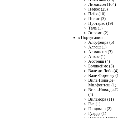
Лимассол (164)
Пафос (25)
Пейя (10)
Полис (3)
Протарас (19)
Тала (1)
Энгоми (2)
в Португалии
Албуфейра (5)
Алгош (1)
Алмансил (3)
Анхос (1)
Асотеяш (4)
Боликейме (3)
Вале до Лобо (4
Вале-Формозу (
Вила-Нова-де-
Милфонтеш (1)
Вила-Нова-ди-Г
(4)
Виламора (11)
Гиа (1)
Гондомар (2)
Гуарда (1)