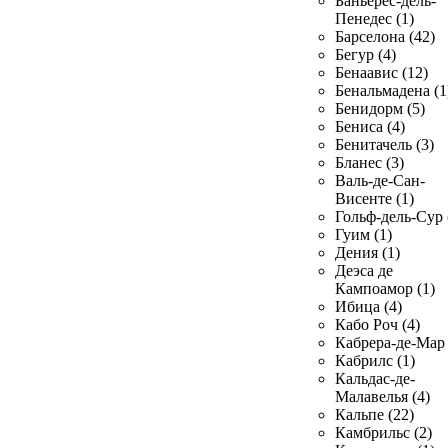
Баньерес-дель-
Пенедес (1)
Барселона (42)
Бегур (4)
Бенаавис (12)
Бенальмадена (1
Бенидорм (5)
Бениса (4)
Бенитачель (3)
Бланес (3)
Валь-де-Сан-
Висенте (1)
Гольф-дель-Сур 
Гуим (1)
Дения (1)
Деэса де
Кампоамор (1)
Ибица (4)
Кабо Роч (4)
Кабрера-де-Мар 
Кабрилс (1)
Кальдас-де-
Малавелья (4)
Кальпе (22)
Камбрильс (2)