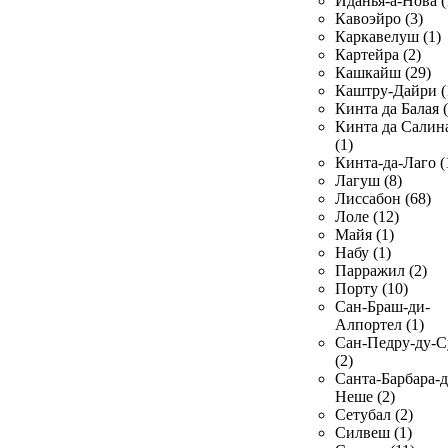
Иданья-а-Нова (
Кавоэйро (3)
Каркавелуш (1)
Картейра (2)
Кашкайш (29)
Каштру-Дайри (
Кинта да Балая (
Кинта да Салин
(1)
Кинта-да-Лаго (
Лагуш (8)
Лиссабон (68)
Лоле (12)
Майя (1)
Набу (1)
Парражил (2)
Порту (10)
Сан-Браш-ди-
Алпортел (1)
Сан-Педру-ду-С
(2)
Санта-Барбара-д
Неше (2)
Сетубал (2)
Силвеш (1)