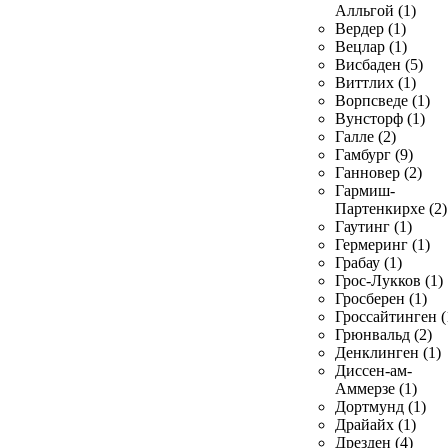
Алльгой (1)
Вердер (1)
Вецлар (1)
Висбаден (5)
Виттлих (1)
Ворпсведе (1)
Вунсторф (1)
Галле (2)
Гамбург (9)
Ганновер (2)
Гармиш-
Партенкирхе (2)
Гаутинг (1)
Гермеринг (1)
Грабау (1)
Грос-Лукков (1)
Гросберен (1)
Гроссайтинген (
Грюнвальд (2)
Денклинген (1)
Диссен-ам-
Аммерзе (1)
Дортмунд (1)
Драйайх (1)
Дрезден (4)