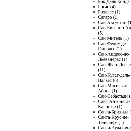
Рок Дэль Конде 
Росас (4)
Рохалес (1)
Сагаро (1)
Сан Августин (1
Сан Евгенио Ал
(5)
Сан Мигель (1)
Сан Фелиу де
Гишольс (1)
Сан-Андрес-де-
Льеванерас (1)
Сан-Жуст-Десве
(11)
Сан-Кугат-дель-
Вальес (6)
Сан-Мигель-де-
Абона (1)
Сан-Себастьян (
Сант Антони де
Калонже (1)
Санта-Брихида (
Санта-Крус-де-
Тенерифе (1)
Санта-Эулалия-д