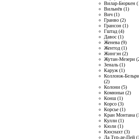
Вилар-Бюркен (
Вильнёв (1)
Вич (1)
Гранво (2)
Грансон (1)
Гштад (4)
Давос (1)
Женева (9)
Жентод (1)
Жингэн (2)
Жутан-Мезери (
Зеналь (1)
Каруж (1)
Коллонж-Бельр
(2)
Колони (5)
Комюньи (2)
Конш (1)
Корсо (3)
Корсье (1)
Кран Монтана (
Кулли (1)
Кюли (1)
Кюснахт (3)
Ла Тур-де-Пей (