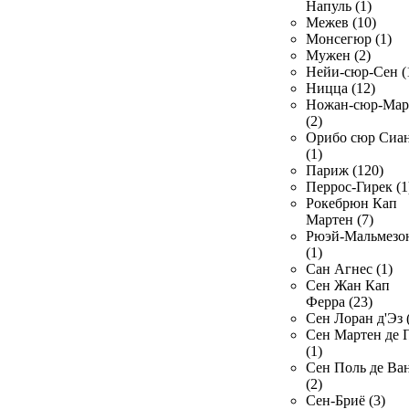
Напуль (1)
Межев (10)
Монсегюр (1)
Мужен (2)
Нейи-сюр-Сен (
Ницца (12)
Ножан-сюр-Ма
(2)
Орибо сюр Сиа
(1)
Париж (120)
Перрос-Гирек (1
Рокебрюн Кап
Мартен (7)
Рюэй-Мальмезо
(1)
Сан Агнес (1)
Сен Жан Кап
Ферра (23)
Сен Лоран д'Эз 
Сен Мартен де 
(1)
Сен Поль де Ва
(2)
Сен-Бриё (3)