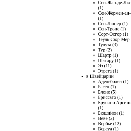
Сен-Жан-де-Лю
(1)
Сен-Жермен-ан
(1)
Сен-Люнер (1)
Сен-Тропе (1)
Сорт-Осгор (1)
Теуль-Сюр-Мер 
Тулуза (3)
Тур (2)
Шартр (1)
Шатору (1)
Эз (11)
Этрета (1)
в Швейцарии
Адельбоден (1)
Басен (1)
Блоне (5)
Бриссаго (1)
Брусино Арсиц
(1)
Бюшийон (1)
Веве (2)
Вербье (12)
Версуа (1)