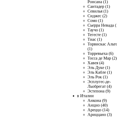
Ронсана (1)
Сантадер (1)
Севилья (1)
Сиджес (2)
Сомо (1)
Сьерра Невада (
Таучо (1)
Тегесте (1)
Тиас (1)
Торвискас Альт
(1)
Торревьеха (6)
Тосса де Мар (2)
Хавея (4)
Эль Дуке (1)
Эль Кабле (1)
Эль Рок (1)
Эсплугес-де-
Льобрегат (4)
Эстепона (9)
в Италии
Анкона (9)
Анцио (40)
Ареццо (14)
Ариццано (3)