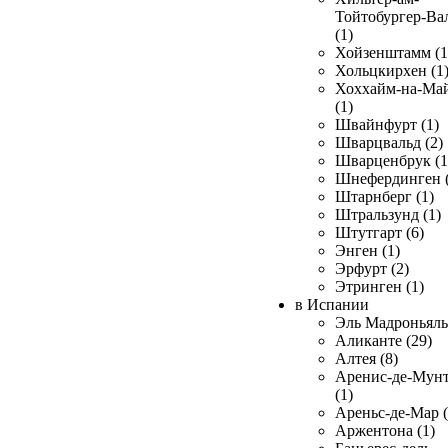
Тойтобургер-Ва
(1)
Хойзенштамм (1
Хольцкирхен (1
Хоххайм-на-Ма
(1)
Швайнфурт (1)
Шварцвальд (2)
Шварценбрук (1
Шнефердинген (
Штарнберг (1)
Штральзунд (1)
Штутгарт (6)
Энген (1)
Эрфурт (2)
Этринген (1)
в Испании
Эль Мадроньяль 
Аликанте (29)
Алтея (8)
Аренис-де-Мун
(1)
Ареньс-де-Мар (
Аржентона (1)