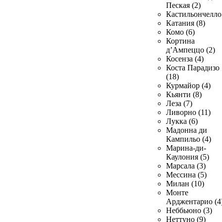
Пеская (2)
Кастильончелло 
Катания (8)
Комо (6)
Кортина
д’Ампеццо (2)
Косенза (4)
Коста Парадизо
(18)
Курмайор (4)
Кьянти (8)
Леза (7)
Ливорно (11)
Лукка (6)
Мадонна ди
Кампильо (4)
Марина-ди-
Каулония (5)
Марсала (3)
Мессина (5)
Милан (10)
Монте
Арджентарио (4
Неббьюно (3)
Неттуно (9)