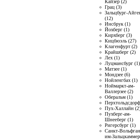
Кайзер (2)
Грац (3)
Зальцбург-Айге
(12)
Инсбрук (1)
Йохберг (1)
Кирхберг (3)
Кицбюэль (27)
Клагенфурт (2)
Крайшберг (2)
Лех (1)
Луцмансбург (1)
Матзее (1)
Мондзее (6)
Нойленгбах (1)
Ноймаркт-ам-
Валлерзее (2)
Оберальм (1)
Перхтольдсдорф
Пух-Халлайн (2
Пухберг-ам-
Шнееберг (1)
Ригерсбург (1)
Санкт-Вольфган
им-Зальцкаммер