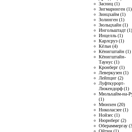
Засниц (1)
Зигмаринген (1)
Зинцхайм (1)
Золинген (1)
Зюльцхайн (1)
Ингольштадт (1
Инцелль (1)
Карлсруэ (1)
Кёльн (4)
Кёнигштайн (1)
Кёнигштайн-
Таунус (1)
Кронберг (1)
Леверкузен (1)
Лейпциг (2)
Луфткурорт-
Люкендорф (1)
Мюльхайм-на-Р
(1)
Мюнхен (20)
Николасзее (1)
Нойзес (1)
Нюрнберг (2)
Обераммергау (3
Ойтин (1)