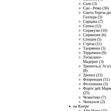
Сало (3)
Сан - Ремо (36)
Санта-Тереза-ди
Галлура (3)
Сарцана (7)
Сиена (12)
Сиракузы (10)
Сирмионе (6)
Специя (5)
Стреза (11)
Таормина (3)
Террачина (9)
Тосколано-
Мадерно (3)
Тринита-д' Агул
(8)
Тропеа (23)
Флоренция (51)
Фоллоника (3)
Форте дей Мар
(25)
Чезантико (7)
Чинкуале (2)
на Кипре
Айя-Напа (15)