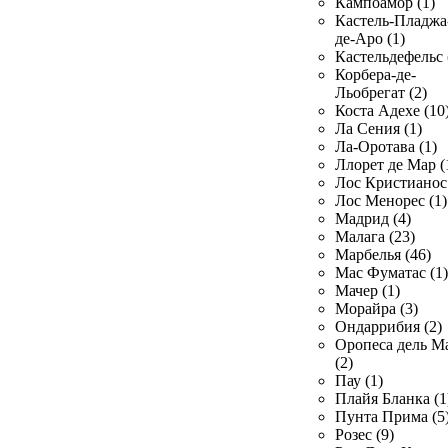
Кампоамор (1)
Кастель-Пладжа
де-Аро (1)
Кастельдефельс 
Корбера-де-
Льобрегат (2)
Коста Адехе (10
Ла Сения (1)
Ла-Оротава (1)
Ллорет де Мар (
Лос Кристианос 
Лос Менорес (1)
Мадрид (4)
Малага (23)
Марбелья (46)
Мас Фуматас (1)
Мачер (1)
Морайра (3)
Ондаррибия (2)
Оропеса дель М
(2)
Пау (1)
Плайя Бланка (1
Пунта Прима (5
Розес (9)