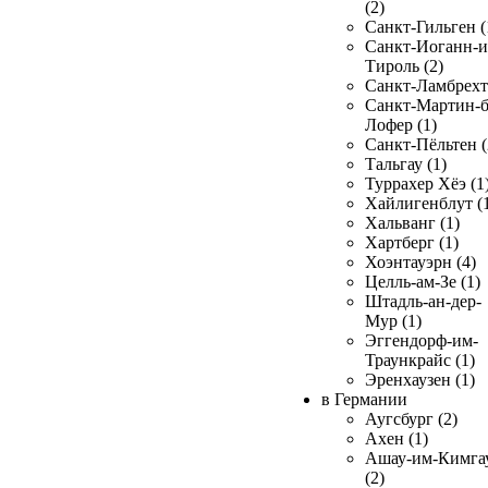
(2)
Санкт-Гильген (
Санкт-Иоганн-и
Тироль (2)
Санкт-Ламбрехт 
Санкт-Мартин-б
Лофер (1)
Санкт-Пёльтен (
Тальгау (1)
Туррахер Хёэ (1
Хайлигенблут (
Хальванг (1)
Хартберг (1)
Хоэнтауэрн (4)
Целль-ам-Зе (1)
Штадль-ан-дер-
Мур (1)
Эггендорф-им-
Траункрайс (1)
Эренхаузен (1)
в Германии
Аугсбург (2)
Ахен (1)
Ашау-им-Кимга
(2)