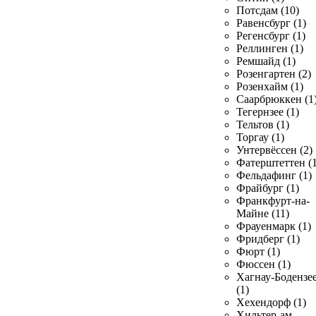
Потсдам (10)
Равенсбург (1)
Регенсбург (1)
Реллинген (1)
Ремшайд (1)
Розенгартен (2)
Розенхайм (1)
Саарбрюккен (1
Тегернзее (1)
Тельтов (1)
Торгау (1)
Унтервёссен (2)
Фатерштеттен (1
Фельдафинг (1)
Фрайбург (1)
Франкфурт-на-
Майне (11)
Фрауенмарк (1)
Фридберг (1)
Фюрт (1)
Фюссен (1)
Хагнау-Бодензе
(1)
Хехендорф (1)
Хильтер-ам-