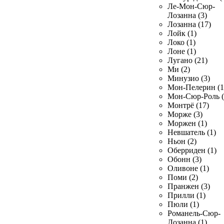
Ле-Мон-Сюр-
Лозанна (3)
Лозанна (17)
Лойк (1)
Локо (1)
Лоне (1)
Лугано (21)
Ми (2)
Минузио (3)
Мон-Пелерин (1
Мон-Сюр-Роль (
Монтрё (17)
Морже (3)
Моржен (1)
Невшатель (1)
Ньон (2)
Оберриден (1)
Обонн (3)
Оливоне (1)
Поми (2)
Пранжен (3)
Прилли (1)
Пюли (1)
Романель-Сюр-
Лозанна (1)