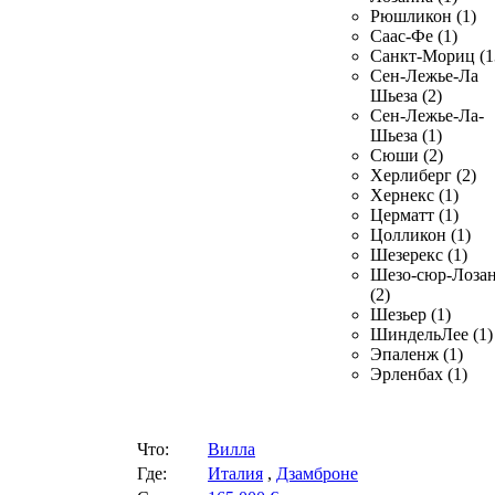
Рюшликон (1)
Саас-Фе (1)
Санкт-Мориц (1
Сен-Лежье-Ла
Шьеза (2)
Сен-Лежье-Ла-
Шьеза (1)
Сюши (2)
Херлиберг (2)
Хернекс (1)
Церматт (1)
Цолликон (1)
Шезерекс (1)
Шезо-сюр-Лоза
(2)
Шезьер (1)
ШиндельЛее (1)
Эпаленж (1)
Эрленбах (1)
Что:
Вилла
Где:
Италия
,
Дзамброне