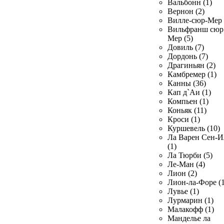
Вальбонн (1)
Вернон (2)
Вилле-сюр-Мер 
Вильфранш сюр
Мер (5)
Довиль (7)
Дордонь (7)
Драгиньян (2)
Камбремер (1)
Канны (36)
Кап д`Аи (1)
Компьен (1)
Коньяк (11)
Кроси (1)
Куршевель (10)
Ла Варен Сен-И
(1)
Ла Тюрби (5)
Ле-Ман (4)
Лион (2)
Лион-ла-Форе (1
Лувье (1)
Лурмарин (1)
Малакофф (1)
Манделье ла