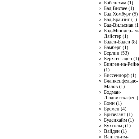
Бабенсхам (1)
Бад Висзее (1)
Бад Хомбург (5)
Бад-Брайзиг (1)
Бад-Вильснак (1
Бад-Мюндер-ам
Дайстер (1)
Баден-Баден (8)
Бамберг (1)
Берлин (53)
Берхтесгаден (1)
Бинген-на-Рейн
(1)
Биссендорф (1)
Бланкенфельде-
Малов (1)
Бодман-
Людвигсхафен (
Бонн (1)
Бремен (4)
Бризеланг (1)
Буденхайм (1)
Бухгольц (1)
Вайден (1)
Ванген-им-