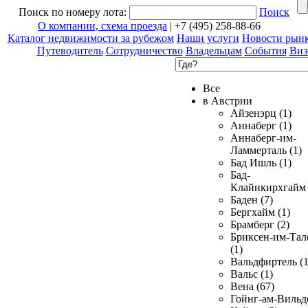
Поиск по номеру лота:
Поиск
О компании, схема проезда
| +7 (495) 258-88-66
Каталог недвижимости за рубежом
Наши услуги
Новости рын
Путеводитель
Сотрудничество
Владельцам
События
Виз
Все
в Австрии
Айзенэрц (1)
Аннаберг (1)
Аннаберг-им-
Ламмерталь (1)
Бад Ишль (1)
Бад-
Клайнкирхгайм 
Баден (7)
Бергхайм (1)
Брамберг (2)
Бриксен-им-Тал
(1)
Вальдфиртель (1
Вальс (1)
Вена (67)
Гойнг-ам-Вильд