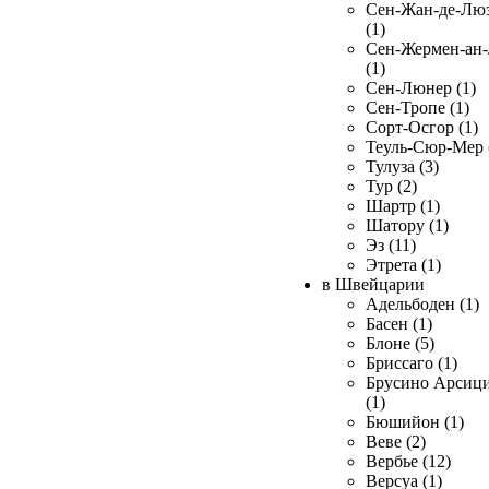
Сен-Жан-де-Лю
(1)
Сен-Жермен-ан
(1)
Сен-Люнер (1)
Сен-Тропе (1)
Сорт-Осгор (1)
Теуль-Сюр-Мер 
Тулуза (3)
Тур (2)
Шартр (1)
Шатору (1)
Эз (11)
Этрета (1)
в Швейцарии
Адельбоден (1)
Басен (1)
Блоне (5)
Бриссаго (1)
Брусино Арсиц
(1)
Бюшийон (1)
Веве (2)
Вербье (12)
Версуа (1)