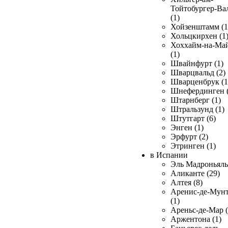
Тойтобургер-Ва
(1)
Хойзенштамм (1
Хольцкирхен (1
Хоххайм-на-Ма
(1)
Швайнфурт (1)
Шварцвальд (2)
Шварценбрук (1
Шнефердинген (
Штарнберг (1)
Штральзунд (1)
Штутгарт (6)
Энген (1)
Эрфурт (2)
Этринген (1)
в Испании
Эль Мадроньяль 
Аликанте (29)
Алтея (8)
Аренис-де-Мун
(1)
Ареньс-де-Мар (
Аржентона (1)