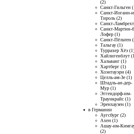
(2)
Санкт-Гильген (
Санкт-Иоганн-и
Тироль (2)
Санкт-Ламбрехт 
Санкт-Мартин-б
Лофер (1)
Санкт-Пёльтен (
Тальгау (1)
Туррахер Хёэ (1
Хайлигенблут (
Хальванг (1)
Хартберг (1)
Хоэнтауэрн (4)
Целль-ам-Зе (1)
Штадль-ан-дер-
Мур (1)
Эггендорф-им-
Траункрайс (1)
Эренхаузен (1)
в Германии
Аугсбург (2)
Ахен (1)
Ашау-им-Кимга
(2)