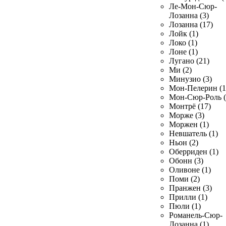
Ле-Мон-Сюр-
Лозанна (3)
Лозанна (17)
Лойк (1)
Локо (1)
Лоне (1)
Лугано (21)
Ми (2)
Минузио (3)
Мон-Пелерин (1
Мон-Сюр-Роль (
Монтрё (17)
Морже (3)
Моржен (1)
Невшатель (1)
Ньон (2)
Оберриден (1)
Обонн (3)
Оливоне (1)
Поми (2)
Пранжен (3)
Прилли (1)
Пюли (1)
Романель-Сюр-
Лозанна (1)