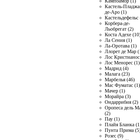
Кампоамор (1)
Кастель-Пладжа
де-Аро (1)
Кастельдефельс 
Корбера-де-
Льобрегат (2)
Коста Адехе (10
Ла Сения (1)
Ла-Оротава (1)
Ллорет де Мар (
Лос Кристианос 
Лос Менорес (1)
Мадрид (4)
Малага (23)
Марбелья (46)
Мас Фуматас (1)
Мачер (1)
Морайра (3)
Ондаррибия (2)
Оропеса дель М
(2)
Пау (1)
Плайя Бланка (1
Пунта Прима (5
Розес (9)