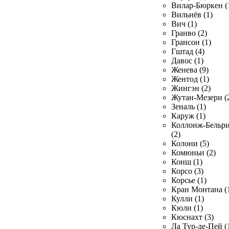
Вилар-Бюркен (
Вильнёв (1)
Вич (1)
Гранво (2)
Грансон (1)
Гштад (4)
Давос (1)
Женева (9)
Жентод (1)
Жингэн (2)
Жутан-Мезери (
Зеналь (1)
Каруж (1)
Коллонж-Бельр
(2)
Колони (5)
Комюньи (2)
Конш (1)
Корсо (3)
Корсье (1)
Кран Монтана (
Кулли (1)
Кюли (1)
Кюснахт (3)
Ла Тур-де-Пей (