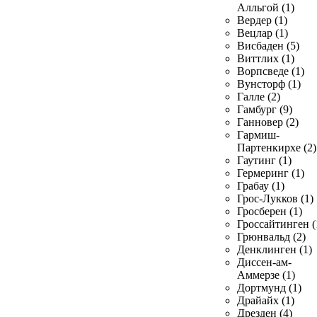
Алльгой (1)
Вердер (1)
Вецлар (1)
Висбаден (5)
Виттлих (1)
Ворпсведе (1)
Вунсторф (1)
Галле (2)
Гамбург (9)
Ганновер (2)
Гармиш-
Партенкирхе (2)
Гаутинг (1)
Гермеринг (1)
Грабау (1)
Грос-Лукков (1)
Гросберен (1)
Гроссайтинген (
Грюнвальд (2)
Денклинген (1)
Диссен-ам-
Аммерзе (1)
Дортмунд (1)
Драйайх (1)
Дрезден (4)