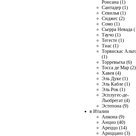
Ронсана (1)
Сантадер (1)
Севилья (1)
Сиджес (2)
Сомо (1)
Сьерра Невада (
Таучо (1)
Тегесте (1)
Тиас (1)
Торвискас Альт
(1)
Торревьеха (6)
Тосса де Мар (2)
Хавея (4)
Эль Дуке (1)
Эль Кабле (1)
Эль Рок (1)
Эсплугес-де-
Льобрегат (4)
Эстепона (9)
в Италии
Анкона (9)
Анцио (40)
Ареццо (14)
Ариццано (3)