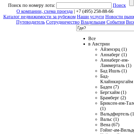
Поиск по номеру лота:
Поиск
О компании, схема проезда
| +7 (495) 258-88-66
Каталог недвижимости за рубежом
Наши услуги
Новости рын
Путеводитель
Сотрудничество
Владельцам
События
Виз
Все
в Австрии
Айзенэрц (1)
Аннаберг (1)
Аннаберг-им-
Ламмерталь (1)
Бад Ишль (1)
Бад-
Клайнкирхгайм 
Баден (7)
Бергхайм (1)
Брамберг (2)
Бриксен-им-Тал
(1)
Вальдфиртель (1
Вальс (1)
Вена (67)
Гойнг-ам-Вильд