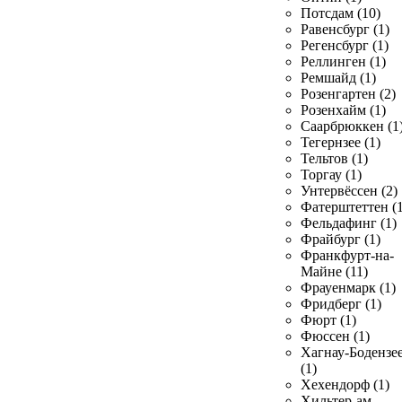
Потсдам (10)
Равенсбург (1)
Регенсбург (1)
Реллинген (1)
Ремшайд (1)
Розенгартен (2)
Розенхайм (1)
Саарбрюккен (1
Тегернзее (1)
Тельтов (1)
Торгау (1)
Унтервёссен (2)
Фатерштеттен (1
Фельдафинг (1)
Фрайбург (1)
Франкфурт-на-
Майне (11)
Фрауенмарк (1)
Фридберг (1)
Фюрт (1)
Фюссен (1)
Хагнау-Бодензе
(1)
Хехендорф (1)
Хильтер-ам-