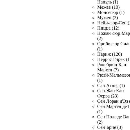
Напуль (1)
Межев (10)
Монсегюр (1)
Мужен (2)
Нейи-сюр-Сен (
Ницца (12)
Ножан-сюр-Ма
(2)
Орибо сюр Сиа
(1)
Париж (120)
Перрос-Гирек (1
Рокебрюн Кап
Мартен (7)
Рюэй-Мальмезо
(1)
Сан Агнес (1)
Сен Жан Кап
Ферра (23)
Сен Лоран д'Эз 
Сен Мартен де 
(1)
Сен Поль де Ва
(2)
Сен-Бриё (3)