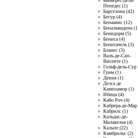
Баньерес-дель-
Пенедес (1)
Барселона (42)
Бегур (4)
Бенаавис (12)
Бенальмадена (1
Бенидорм (5)
Бениса (4)
Бенитачель (3)
Бланес (3)
Валь-де-Сан-
Висенте (1)
Гольф-дель-Сур 
Гуим (1)
Дения (1)
Деэса де
Кампоамор (1)
Ибица (4)
Кабо Роч (4)
Кабрера-де-Мар 
Кабрилс (1)
Кальдас-де-
Малавелья (4)
Кальпе (22)
Камбрильс (2)