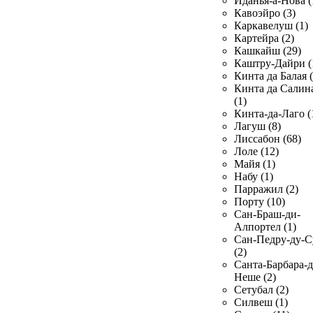
Иданья-а-Нова (
Кавоэйро (3)
Каркавелуш (1)
Картейра (2)
Кашкайш (29)
Каштру-Дайри (
Кинта да Балая (
Кинта да Салин
(1)
Кинта-да-Лаго (
Лагуш (8)
Лиссабон (68)
Лоле (12)
Майя (1)
Набу (1)
Парражил (2)
Порту (10)
Сан-Браш-ди-
Алпортел (1)
Сан-Педру-ду-С
(2)
Санта-Барбара-д
Неше (2)
Сетубал (2)
Силвеш (1)