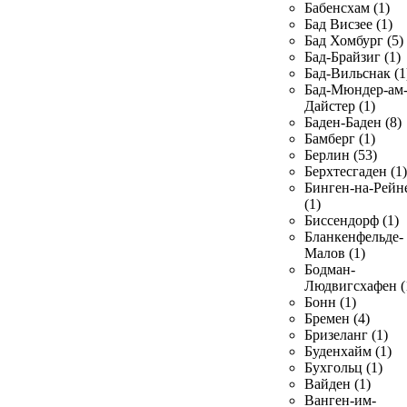
Бабенсхам (1)
Бад Висзее (1)
Бад Хомбург (5)
Бад-Брайзиг (1)
Бад-Вильснак (1
Бад-Мюндер-ам
Дайстер (1)
Баден-Баден (8)
Бамберг (1)
Берлин (53)
Берхтесгаден (1)
Бинген-на-Рейн
(1)
Биссендорф (1)
Бланкенфельде-
Малов (1)
Бодман-
Людвигсхафен (
Бонн (1)
Бремен (4)
Бризеланг (1)
Буденхайм (1)
Бухгольц (1)
Вайден (1)
Ванген-им-