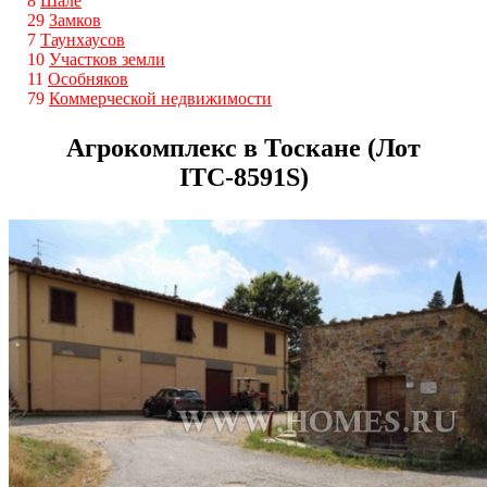
8
Шале
29
Замков
7
Таунхаусов
10
Участков земли
11
Особняков
79
Коммерческой недвижимости
Агрокомплекс в Тоскане (Лот
ITС-8591S)