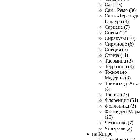
Сало (3)
Сан - Ремо (36)
Санта-Тереза-ди
Галлура (3)
Сарцана (7)
Сиена (12)
Сиракузы (10)
Сирмионе (6)
Специя (5)
Стреза (11)
Таормина (3)
Террачина (9)
Тосколано-
Мадерно (3)
Тринита-д' Агул
(8)
Тропеа (23)
Флоренция (51)
Фоллоника (3)
Форте дей Мар
(25)
Чезантико (7)
Чинкуале (2)
на Кипре
Айя-Напа (15)