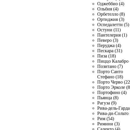
Оджеббио (4)
Ольбия (4)
Орбетелло (8)
Ортиджия (3)
Оспедалетти (5)
Остуни (11)
Пантелерия (1)
Певеро (3)
Перуджа (4)
Пескара (31)
Пиза (18)
Пиццо Калабро 
Позитано (7)
Порто Санто
Стефано (18)
Порто Черво (22
Порто Эрколе (8
Портофино (4)
Пьянца (8)
Рагуза (9)
Рива-дель-Гарда 
Рива-ди-Сольто 
Рим (54)
Римини (3)
Саленто (4)