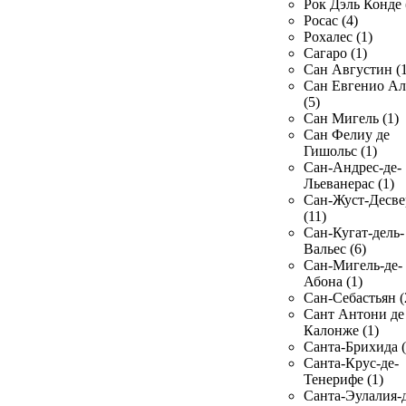
Рок Дэль Конде 
Росас (4)
Рохалес (1)
Сагаро (1)
Сан Августин (1
Сан Евгенио Ал
(5)
Сан Мигель (1)
Сан Фелиу де
Гишольс (1)
Сан-Андрес-де-
Льеванерас (1)
Сан-Жуст-Десве
(11)
Сан-Кугат-дель-
Вальес (6)
Сан-Мигель-де-
Абона (1)
Сан-Себастьян (
Сант Антони де
Калонже (1)
Санта-Брихида (
Санта-Крус-де-
Тенерифе (1)
Санта-Эулалия-д