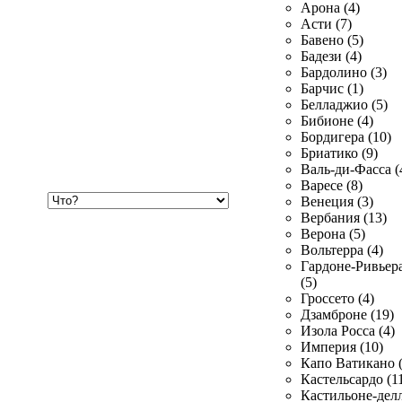
Арона (4)
Асти (7)
Бавено (5)
Бадези (4)
Бардолино (3)
Барчис (1)
Белладжио (5)
Бибионе (4)
Бордигера (10)
Бриатико (9)
Валь-ди-Фасса (
Варесе (8)
Хочу
Венеция (3)
купить
Вербания (13)
Верона (5)
Вольтерра (4)
Гардоне-Ривьер
(5)
Гроссето (4)
Дзамброне (19)
Изола Росса (4)
Империя (10)
Капо Ватикано (
Кастельсардо (1
Кастильоне-делл