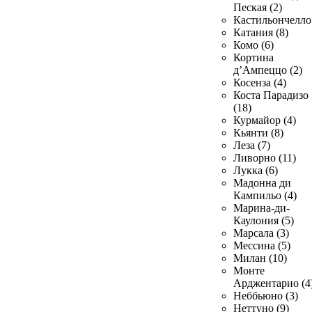
Пеская (2)
Кастильончелло 
Катания (8)
Комо (6)
Кортина
д’Ампеццо (2)
Косенза (4)
Коста Парадизо
(18)
Курмайор (4)
Кьянти (8)
Леза (7)
Ливорно (11)
Лукка (6)
Мадонна ди
Кампильо (4)
Марина-ди-
Каулония (5)
Марсала (3)
Мессина (5)
Милан (10)
Монте
Арджентарио (4
Неббьюно (3)
Неттуно (9)