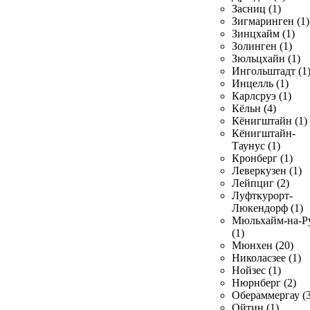
Засниц (1)
Зигмаринген (1)
Зинцхайм (1)
Золинген (1)
Зюльцхайн (1)
Ингольштадт (1
Инцелль (1)
Карлсруэ (1)
Кёльн (4)
Кёнигштайн (1)
Кёнигштайн-
Таунус (1)
Кронберг (1)
Леверкузен (1)
Лейпциг (2)
Луфткурорт-
Люкендорф (1)
Мюльхайм-на-Р
(1)
Мюнхен (20)
Николасзее (1)
Нойзес (1)
Нюрнберг (2)
Обераммергау (3
Ойтин (1)