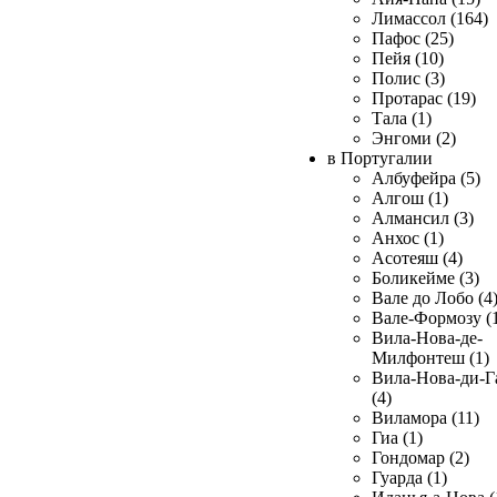
Лимассол (164)
Пафос (25)
Пейя (10)
Полис (3)
Протарас (19)
Тала (1)
Энгоми (2)
в Португалии
Албуфейра (5)
Алгош (1)
Алмансил (3)
Анхос (1)
Асотеяш (4)
Боликейме (3)
Вале до Лобо (4
Вале-Формозу (
Вила-Нова-де-
Милфонтеш (1)
Вила-Нова-ди-Г
(4)
Виламора (11)
Гиа (1)
Гондомар (2)
Гуарда (1)