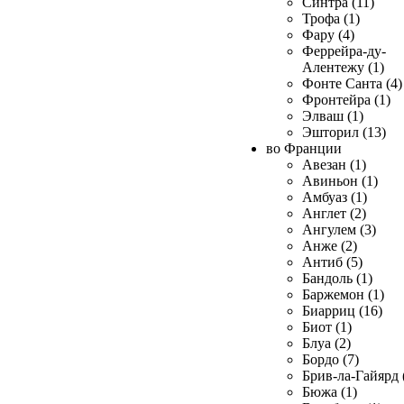
Синтра (11)
Трофа (1)
Фару (4)
Феррейра-ду-
Алентежу (1)
Фонте Санта (4)
Фронтейра (1)
Элваш (1)
Эшторил (13)
во Франции
Авезан (1)
Авиньон (1)
Амбуаз (1)
Англет (2)
Ангулем (3)
Анже (2)
Антиб (5)
Бандоль (1)
Баржемон (1)
Биарриц (16)
Биот (1)
Блуа (2)
Бордо (7)
Брив-ла-Гайярд 
Бюжа (1)