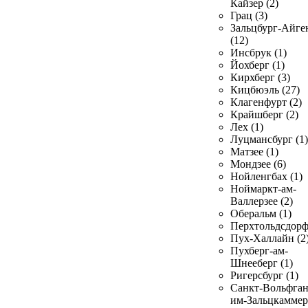
Кайзер (2)
Грац (3)
Зальцбург-Айге
(12)
Инсбрук (1)
Йохберг (1)
Кирхберг (3)
Кицбюэль (27)
Клагенфурт (2)
Крайшберг (2)
Лех (1)
Луцмансбург (1)
Матзее (1)
Мондзее (6)
Нойленгбах (1)
Ноймаркт-ам-
Валлерзее (2)
Оберальм (1)
Перхтольдсдорф
Пух-Халлайн (2
Пухберг-ам-
Шнееберг (1)
Ригерсбург (1)
Санкт-Вольфган
им-Зальцкаммер