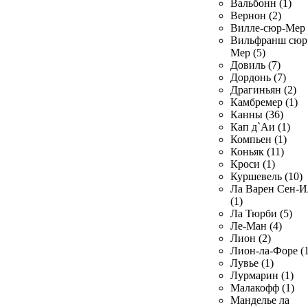
Вальбонн (1)
Вернон (2)
Вилле-сюр-Мер 
Вильфранш сюр
Мер (5)
Довиль (7)
Дордонь (7)
Драгиньян (2)
Камбремер (1)
Канны (36)
Кап д`Аи (1)
Компьен (1)
Коньяк (11)
Кроси (1)
Куршевель (10)
Ла Варен Сен-И
(1)
Ла Тюрби (5)
Ле-Ман (4)
Лион (2)
Лион-ла-Форе (1
Лувье (1)
Лурмарин (1)
Малакофф (1)
Манделье ла