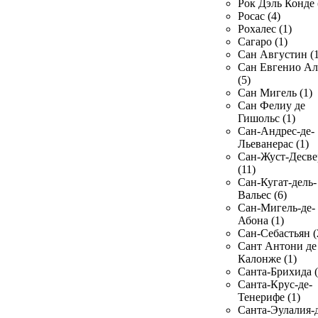
Рок Дэль Конде 
Росас (4)
Рохалес (1)
Сагаро (1)
Сан Августин (1
Сан Евгенио Ал
(5)
Сан Мигель (1)
Сан Фелиу де
Гишольс (1)
Сан-Андрес-де-
Льеванерас (1)
Сан-Жуст-Десве
(11)
Сан-Кугат-дель-
Вальес (6)
Сан-Мигель-де-
Абона (1)
Сан-Себастьян (
Сант Антони де
Калонже (1)
Санта-Брихида (
Санта-Крус-де-
Тенерифе (1)
Санта-Эулалия-д