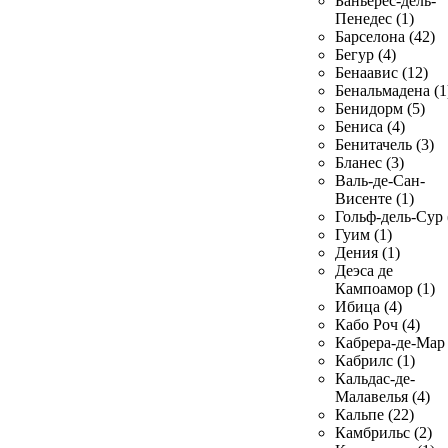
Баньерес-дель-
Пенедес (1)
Барселона (42)
Бегур (4)
Бенаавис (12)
Бенальмадена (1
Бенидорм (5)
Бениса (4)
Бенитачель (3)
Бланес (3)
Валь-де-Сан-
Висенте (1)
Гольф-дель-Сур 
Гуим (1)
Дения (1)
Деэса де
Кампоамор (1)
Ибица (4)
Кабо Роч (4)
Кабрера-де-Мар 
Кабрилс (1)
Кальдас-де-
Малавелья (4)
Кальпе (22)
Камбрильс (2)