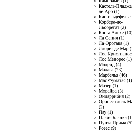
Кампоамор (1)
Кастель-Пладжа
де-Аро (1)
Кастельдефельс 
Корбера-де-
Льобрегат (2)
Коста Адехе (10
Ла Сения (1)
Ла-Оротава (1)
Ллорет де Мар (
Лос Кристианос 
Лос Менорес (1)
Мадрид (4)
Малага (23)
Марбелья (46)
Мас Фуматас (1)
Мачер (1)
Морайра (3)
Ондаррибия (2)
Оропеса дель М
(2)
Пау (1)
Плайя Бланка (1
Пунта Прима (5
Розес (9)