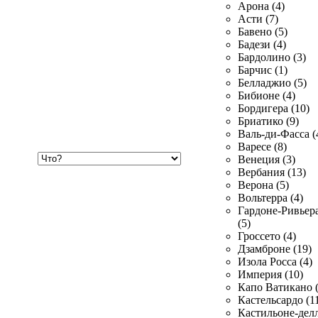
Арона (4)
Асти (7)
Бавено (5)
Бадези (4)
Бардолино (3)
Барчис (1)
Белладжио (5)
Бибионе (4)
Бордигера (10)
Бриатико (9)
Валь-ди-Фасса (
Варесе (8)
Хочу
Венеция (3)
купить
Вербания (13)
Верона (5)
Вольтерра (4)
Гардоне-Ривьер
(5)
Гроссето (4)
Дзамброне (19)
Изола Росса (4)
Империя (10)
Капо Ватикано (
Кастельсардо (1
Кастильоне-делл