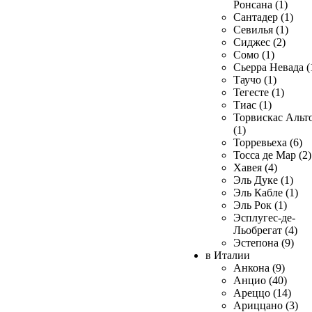
Ронсана (1)
Сантадер (1)
Севилья (1)
Сиджес (2)
Сомо (1)
Сьерра Невада (
Таучо (1)
Тегесте (1)
Тиас (1)
Торвискас Альт
(1)
Торревьеха (6)
Тосса де Мар (2)
Хавея (4)
Эль Дуке (1)
Эль Кабле (1)
Эль Рок (1)
Эсплугес-де-
Льобрегат (4)
Эстепона (9)
в Италии
Анкона (9)
Анцио (40)
Ареццо (14)
Ариццано (3)