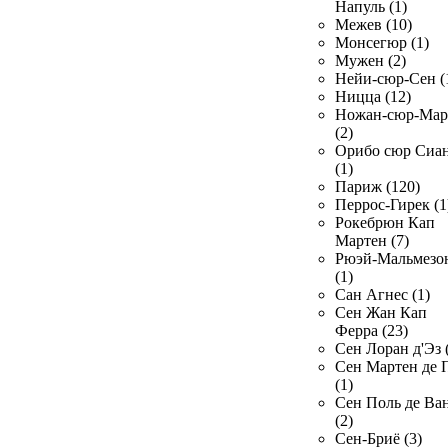
Напуль (1)
Межев (10)
Монсегюр (1)
Мужен (2)
Нейи-сюр-Сен (
Ницца (12)
Ножан-сюр-Ма
(2)
Орибо сюр Сиа
(1)
Париж (120)
Перрос-Гирек (1
Рокебрюн Кап
Мартен (7)
Рюэй-Мальмезо
(1)
Сан Агнес (1)
Сен Жан Кап
Ферра (23)
Сен Лоран д'Эз 
Сен Мартен де 
(1)
Сен Поль де Ва
(2)
Сен-Бриё (3)