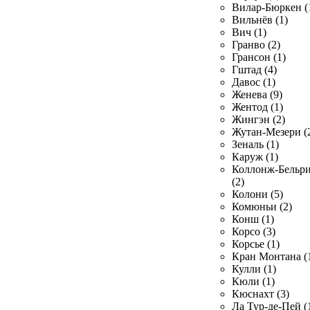
Вилар-Бюркен (
Вильнёв (1)
Вич (1)
Гранво (2)
Грансон (1)
Гштад (4)
Давос (1)
Женева (9)
Жентод (1)
Жингэн (2)
Жутан-Мезери (
Зеналь (1)
Каруж (1)
Коллонж-Бельр
(2)
Колони (5)
Комюньи (2)
Конш (1)
Корсо (3)
Корсье (1)
Кран Монтана (
Кулли (1)
Кюли (1)
Кюснахт (3)
Ла Тур-де-Пей (