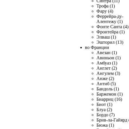
Синтра (11)
Трофа (1)
Фару (4)
Феррейра-ду-
Алентежу (1)
Фонте Санта (4)
Фронтейра (1)
Элваш (1)
Эшторил (13)
во Франции
Авезан (1)
Авиньон (1)
Амбуаз (1)
Англет (2)
Ангулем (3)
Анже (2)
Антиб (5)
Бандоль (1)
Баржемон (1)
Биарриц (16)
Биот (1)
Блуа (2)
Бордо (7)
Брив-ла-Гайярд 
Бюжа (1)