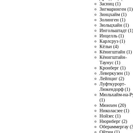
Засниц (1)
Зигмаринген (1)
Зинцхайм (1)
Золинген (1)
Зюльцхайн (1)
Ингольштадт (1
Инцелль (1)
Карлсруэ (1)
Кёльн (4)
Кёнигштайн (1)
Кёнигштайн-
Таунус (1)
Кронберг (1)
Леверкузен (1)
Лейпциг (2)
Луфткурорт-
Люкендорф (1)
Мюльхайм-на-Р
(1)
Мюнхен (20)
Николасзее (1)
Нойзес (1)
Нюрнберг (2)
Обераммергау (3
Ойтин (1)