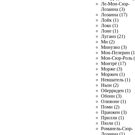
Ле-Мон-Сюр-
Лозанна (3)
Лозанна (17)
Лойк (1)
Локо (1)
Лоне (1)
Лугано (21)
Ми (2)
Минузио (3)
Мон-Пелерин (1
Мон-Сюр-Роль (
Монтрё (17)
Морже (3)
Моржен (1)
Невшатель (1)
Ньон (2)
Оберриден (1)
Обонн (3)
Оливоне (1)
Поми (2)
Пранжен (3)
Прилли (1)
Пюли (1)
Романель-Сюр-
Лозанна (1)