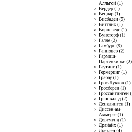
Алльгой (1)
Вердер (1)
Вецлар (1)
Висбаден (5)
Виттлих (1)
Ворпсведе (1)
Вунсторф (1)
Галле (2)
Гамбург (9)
Ганновер (2)
Гармиш-
Партенкирхе (2)
Гаутинг (1)
Гермеринг (1)
Грабау (1)
Грос-Лукков (1)
Гросберен (1)
Гроссайтинген (
Грюнвальд (2)
Денклинген (1)
Диссен-ам-
Аммерзе (1)
Дортмунд (1)
Драйайх (1)
Дрезден (4)