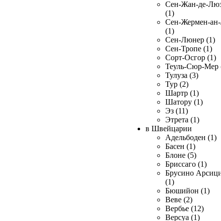
Сен-Жан-де-Лю
(1)
Сен-Жермен-ан
(1)
Сен-Люнер (1)
Сен-Тропе (1)
Сорт-Осгор (1)
Теуль-Сюр-Мер 
Тулуза (3)
Тур (2)
Шартр (1)
Шатору (1)
Эз (11)
Этрета (1)
в Швейцарии
Адельбоден (1)
Басен (1)
Блоне (5)
Бриссаго (1)
Брусино Арсиц
(1)
Бюшийон (1)
Веве (2)
Вербье (12)
Версуа (1)