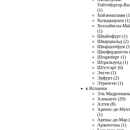
Тойтобургер-Ва
(1)
Хойзенштамм (1
Хольцкирхен (1
Хоххайм-на-Ма
(1)
Швайнфурт (1)
Шварцвальд (2)
Шварценбрук (1
Шнефердинген (
Штарнберг (1)
Штральзунд (1)
Штутгарт (6)
Энген (1)
Эрфурт (2)
Этринген (1)
в Испании
Эль Мадроньяль 
Аликанте (29)
Алтея (8)
Аренис-де-Мун
(1)
Ареньс-де-Мар (
Аржентона (1)