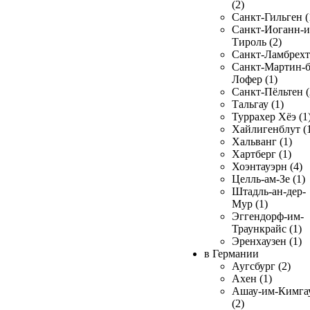
(2)
Санкт-Гильген (
Санкт-Иоганн-и
Тироль (2)
Санкт-Ламбрехт 
Санкт-Мартин-б
Лофер (1)
Санкт-Пёльтен (
Тальгау (1)
Туррахер Хёэ (1
Хайлигенблут (
Хальванг (1)
Хартберг (1)
Хоэнтауэрн (4)
Целль-ам-Зе (1)
Штадль-ан-дер-
Мур (1)
Эггендорф-им-
Траункрайс (1)
Эренхаузен (1)
в Германии
Аугсбург (2)
Ахен (1)
Ашау-им-Кимга
(2)