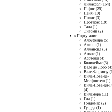
Лимассол (164)
Пафос (25)
Пейя (10)
Полис (3)
Протарас (19)
Тала (1)
Энгоми (2)
в Португалии
Албуфейра (5)
Алгош (1)
Алмансил (3)
Анхос (1)
Асотеяш (4)
Боликейме (3)
Вале до Лобо (4
Вале-Формозу (
Вила-Нова-де-
Милфонтеш (1)
Вила-Нова-ди-Г
(4)
Виламора (11)
Гиа (1)
Гондомар (2)
Гуарда (1)