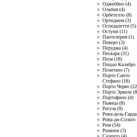
Оджеббио (4)
Ольбия (4)
Орбетелло (8)
Ортиджия (3)
Оспедалетти (5)
Остуни (11)
Пантелерия (1)
Певеро (3)
Перуджа (4)
Пескара (31)
Пиза (18)
Пиццо Калабро 
Позитано (7)
Порто Санто
Стефано (18)
Порто Черво (22
Порто Эрколе (8
Портофино (4)
Пьянца (8)
Рагуза (9)
Рива-дель-Гарда 
Рива-ди-Сольто 
Рим (54)
Римини (3)
Саленто (4)