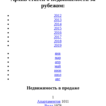
рубежом:
2012
2013
2014
2015
2016
2017
2018
2019
янв
мар
апр
май
июн
июл
авг
Недвижимость в продаже
1
Апартаментов
1011
Вилл
1978