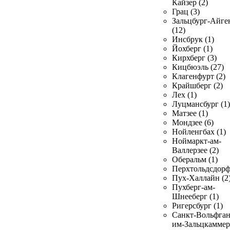
Кайзер (2)
Грац (3)
Зальцбург-Айге
(12)
Инсбрук (1)
Йохберг (1)
Кирхберг (3)
Кицбюэль (27)
Клагенфурт (2)
Крайшберг (2)
Лех (1)
Луцмансбург (1)
Матзее (1)
Мондзее (6)
Нойленгбах (1)
Ноймаркт-ам-
Валлерзее (2)
Оберальм (1)
Перхтольдсдорф
Пух-Халлайн (2
Пухберг-ам-
Шнееберг (1)
Ригерсбург (1)
Санкт-Вольфган
им-Зальцкаммер