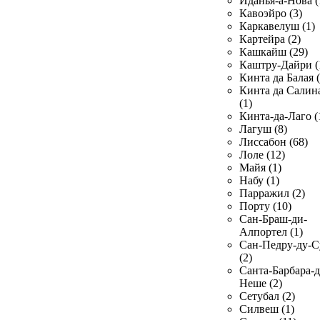
Иданья-а-Нова (
Кавоэйро (3)
Каркавелуш (1)
Картейра (2)
Кашкайш (29)
Каштру-Дайри (
Кинта да Балая (
Кинта да Салин
(1)
Кинта-да-Лаго (
Лагуш (8)
Лиссабон (68)
Лоле (12)
Майя (1)
Набу (1)
Парражил (2)
Порту (10)
Сан-Браш-ди-
Алпортел (1)
Сан-Педру-ду-С
(2)
Санта-Барбара-д
Неше (2)
Сетубал (2)
Силвеш (1)