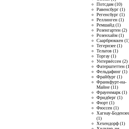
Потсдам (10)
Равенсбург (1)
Регенсбург (1)
Реллинген (1)
Ремшайд (1)
Розенгартен (2)
Розенхайм (1)
Саарбрюккен (1
Тегернзее (1)
Тельтов (1)
Торгау (1)
Унтервёссен (2)
Фатерштеттен (1
Фельдафинг (1)
Фрайбург (1)
Франкфурт-на-
Майне (11)
Фрауенмарк (1)
Фридберг (1)
Фюрт (1)
Фюссен (1)
Хагнау-Бодензе
(1)
Хехендорф (1)
Хильтер-ам-