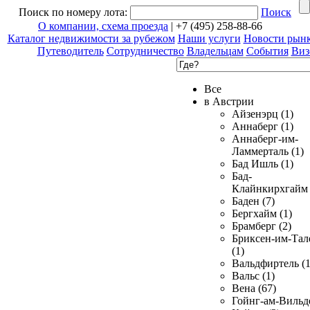
Поиск по номеру лота:
Поиск
О компании, схема проезда
| +7 (495) 258-88-66
Каталог недвижимости за рубежом
Наши услуги
Новости рын
Путеводитель
Сотрудничество
Владельцам
События
Виз
Все
в Австрии
Айзенэрц (1)
Аннаберг (1)
Аннаберг-им-
Ламмерталь (1)
Бад Ишль (1)
Бад-
Клайнкирхгайм 
Баден (7)
Бергхайм (1)
Брамберг (2)
Бриксен-им-Тал
(1)
Вальдфиртель (1
Вальс (1)
Вена (67)
Гойнг-ам-Вильд