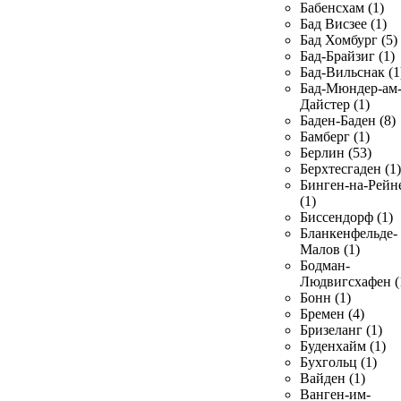
Бабенсхам (1)
Бад Висзее (1)
Бад Хомбург (5)
Бад-Брайзиг (1)
Бад-Вильснак (1
Бад-Мюндер-ам
Дайстер (1)
Баден-Баден (8)
Бамберг (1)
Берлин (53)
Берхтесгаден (1)
Бинген-на-Рейн
(1)
Биссендорф (1)
Бланкенфельде-
Малов (1)
Бодман-
Людвигсхафен (
Бонн (1)
Бремен (4)
Бризеланг (1)
Буденхайм (1)
Бухгольц (1)
Вайден (1)
Ванген-им-