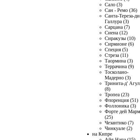
Сало (3)
Сан - Ремо (36)
Санта-Тереза-ди
Галлура (3)
Сарцана (7)
Сиена (12)
Сиракузы (10)
Сирмионе (6)
Специя (5)
Стреза (11)
Таормина (3)
Террачина (9)
Тосколано-
Мадерно (3)
Тринита-д' Агул
(8)
Тропеа (23)
Флоренция (51)
Фоллоника (3)
Форте дей Мар
(25)
Чезантико (7)
Чинкуале (2)
на Кипре
Айя-Напа (15)