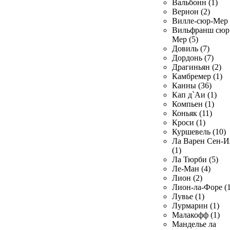
Вальбонн (1)
Вернон (2)
Вилле-сюр-Мер 
Вильфранш сюр
Мер (5)
Довиль (7)
Дордонь (7)
Драгиньян (2)
Камбремер (1)
Канны (36)
Кап д`Аи (1)
Компьен (1)
Коньяк (11)
Кроси (1)
Куршевель (10)
Ла Варен Сен-И
(1)
Ла Тюрби (5)
Ле-Ман (4)
Лион (2)
Лион-ла-Форе (1
Лувье (1)
Лурмарин (1)
Малакофф (1)
Манделье ла