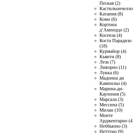
Пеская (2)
Кастильончелло 
Катания (8)
Комо (6)
Кортина
д’Ампеццо (2)
Косенза (4)
Коста Парадизо
(18)
Курмайор (4)
Кьянти (8)
Леза (7)
Ливорно (11)
Лукка (6)
Мадонна ди
Кампильо (4)
Марина-ди-
Каулония (5)
Марсала (3)
Мессина (5)
Милан (10)
Монте
Арджентарио (4
Неббьюно (3)
Неттуно (9)