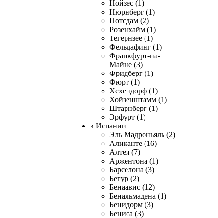
Нойзес (1)
Нюрнберг (1)
Потсдам (2)
Розенхайм (1)
Тегернзее (1)
Фельдафинг (1)
Франкфурт-на-
Майне (3)
Фридберг (1)
Фюрт (1)
Хехендорф (1)
Хойзенштамм (1)
Штарнберг (1)
Эрфурт (1)
в Испании
Эль Мадроньяль (2)
Аликанте (16)
Алтея (7)
Аржентона (1)
Барселона (3)
Бегур (2)
Бенаавис (12)
Бенальмадена (1)
Бенидорм (3)
Бениса (3)