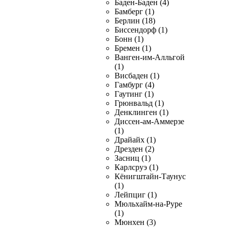
Баден-Баден (4)
Бамберг (1)
Берлин (18)
Биссендорф (1)
Бонн (1)
Бремен (1)
Ванген-им-Алльгой
(1)
Висбаден (1)
Гамбург (4)
Гаутинг (1)
Грюнвальд (1)
Денклинген (1)
Диссен-ам-Аммерзе
(1)
Драйайх (1)
Дрезден (2)
Засниц (1)
Карлсруэ (1)
Кёнигштайн-Таунус
(1)
Лейпциг (1)
Мюльхайм-на-Руре
(1)
Мюнхен (3)