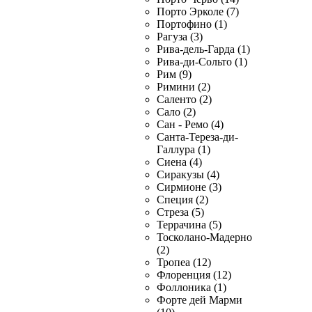
Порто Эрколе (7)
Портофино (1)
Рагуза (3)
Рива-дель-Гарда (1)
Рива-ди-Сольто (1)
Рим (9)
Римини (2)
Саленто (2)
Сало (2)
Сан - Ремо (4)
Санта-Тереза-ди-
Галлура (1)
Сиена (4)
Сиракузы (4)
Сирмионе (3)
Специя (2)
Стреза (5)
Террачина (5)
Тосколано-Мадерно
(2)
Тропеа (12)
Флоренция (12)
Фоллоника (1)
Форте дей Марми