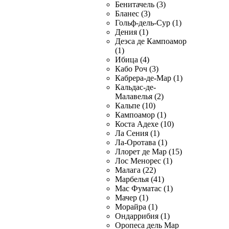
Бенитачель (3)
Бланес (3)
Гольф-дель-Сур (1)
Дения (1)
Деэса де Кампоамор
(1)
Ибица (4)
Кабо Роч (3)
Кабрера-де-Мар (1)
Кальдас-де-
Малавелья (2)
Кальпе (10)
Кампоамор (1)
Коста Адехе (10)
Ла Сения (1)
Ла-Оротава (1)
Ллорет де Мар (15)
Лос Менорес (1)
Малага (22)
Марбелья (41)
Мас Фуматас (1)
Мачер (1)
Морайра (1)
Ондаррибия (1)
Оропеса дель Мар