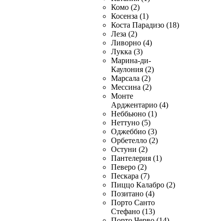
Комо (2)
Косенза (1)
Коста Парадизо (18)
Леза (2)
Ливорно (4)
Лукка (3)
Марина-ди-
Каулония (2)
Марсала (2)
Мессина (2)
Монте
Арджентарио (4)
Неббьюно (1)
Неттуно (5)
Оджеббио (3)
Орбетелло (2)
Остуни (2)
Пантелерия (1)
Певеро (2)
Пескара (7)
Пиццо Калабро (2)
Позитано (4)
Порто Санто
Стефано (13)
Порто Черво (14)