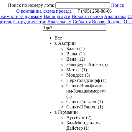
Поиск по номеру лота:
Поиск
О компании, схема проезда
| +7 (495) 258-88-66
ижимости за рубежом
Наши услуги
Новости рынка
Аналитика
Ст
дитель
Сотрудничество
Владельцам
События
Визовый отдел
О к
Все
в Австрии
Баден (1)
Вальс (1)
Вена (12)
Зальцбург-Айген (5)
Матзее (1)
Мондзее (3)
Перхтольдсдорф (1)
Санкт-Вольфганг-
им-Зальцкаммергут
(1)
Санкт-Гильген (1)
Санкт-Пёльтен (1)
в Германии
Аугсбург (2)
Бад-Мюндер-ам-
Дайстер (1)