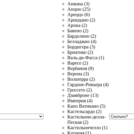
Анкона (3)
Анцио (25)
Ареццо (6)
Ариццано (2)
Арона (2)
Бавено (2)
Бардолино (2)
Белладжио (4)
Бордигера (3)
Бриатико (2)
Валь-ди-Фасса (1)
Варесе (2)
Вербания (9)
Верона (3)
Вольтерра (2)
Гардоне-Ривьера (4)
Гроссето (2)
Дзамброне (13)
Империя (4)
Капо Ватикано (5)
Кастельсардо (2)
Кастильоне-делла-
Пеская (2)
Кастильончелло (1)
Катания (1)