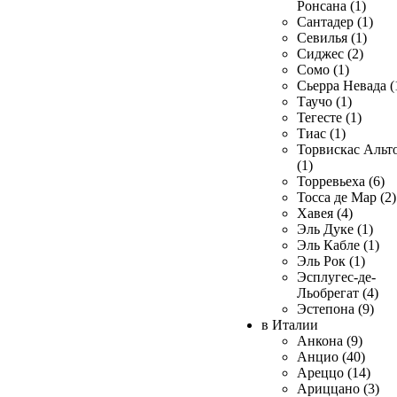
Ронсана (1)
Сантадер (1)
Севилья (1)
Сиджес (2)
Сомо (1)
Сьерра Невада (
Таучо (1)
Тегесте (1)
Тиас (1)
Торвискас Альт
(1)
Торревьеха (6)
Тосса де Мар (2)
Хавея (4)
Эль Дуке (1)
Эль Кабле (1)
Эль Рок (1)
Эсплугес-де-
Льобрегат (4)
Эстепона (9)
в Италии
Анкона (9)
Анцио (40)
Ареццо (14)
Ариццано (3)