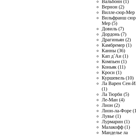
Вальбонн (1)
Вернон (2)
Вилле-сюр-Мер 
Вильфранш сюр
Мер (5)
Довиль (7)
Дордонь (7)
Драгиньян (2)
Камбремер (1)
Канны (36)
Кап д`Аи (1)
Компьен (1)
Коньяк (11)
Кроси (1)
Куршевель (10)
Ла Варен Сен-И
(1)
Ла Тюрби (5)
Ле-Ман (4)
Лион (2)
Лион-ла-Форе (1
Лувье (1)
Лурмарин (1)
Малакофф (1)
Манделье ла