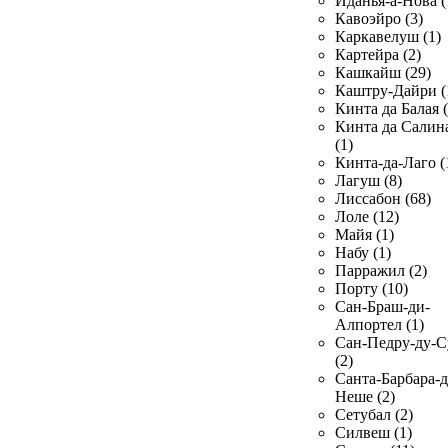
Иданья-а-Нова (
Кавоэйро (3)
Каркавелуш (1)
Картейра (2)
Кашкайш (29)
Каштру-Дайри (
Кинта да Балая (
Кинта да Салин
(1)
Кинта-да-Лаго (
Лагуш (8)
Лиссабон (68)
Лоле (12)
Майя (1)
Набу (1)
Парражил (2)
Порту (10)
Сан-Браш-ди-
Алпортел (1)
Сан-Педру-ду-С
(2)
Санта-Барбара-д
Неше (2)
Сетубал (2)
Силвеш (1)