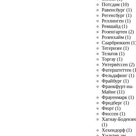
Потсдам (10)
Равенсбург (1)
Регенсбург (1)
Реллинген (1)
Ремшайд (1)
Розенгартен (2)
Розенхайм (1)
Саарбрюккен (1
Тегернзее (1)
Тельтов (1)
Торгау (1)
Унтервёссен (2)
Фатерштеттен (1
Фельдафинг (1)
Фрайбург (1)
Франкфурт-на-
Майне (11)
Фрауенмарк (1)
Фридберг (1)
Фюрт (1)
Фюссен (1)
Хагнау-Бодензе
(1)
Хехендорф (1)
Хильтер-ам-