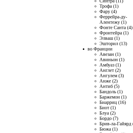
Синтра (11)
Трофа (1)
Фару (4)
Феррейра-ду-
Алентежу (1)
Фонте Санта (4)
Фронтейра (1)
Элваш (1)
Эшторил (13)
во Франции
Авезан (1)
Авиньон (1)
Амбуаз (1)
Англет (2)
Ангулем (3)
Анже (2)
Антиб (5)
Бандоль (1)
Баржемон (1)
Биарриц (16)
Биот (1)
Блуа (2)
Бордо (7)
Брив-ла-Гайярд 
Бюжа (1)