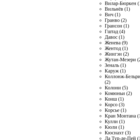
Вилар-Бюркен (
Вильнёв (1)
Вич (1)
Гранво (2)
Грансон (1)
Гштад (4)
Давос (1)
Женева (9)
Жентод (1)
Жингэн (2)
Жутан-Мезери (
Зеналь (1)
Каруж (1)
Коллонж-Бельр
(2)
Колони (5)
Комюньи (2)
Конш (1)
Корсо (3)
Корсье (1)
Кран Монтана (
Кулли (1)
Кюли (1)
Кюснахт (3)
Ла Тур-де-Пей (