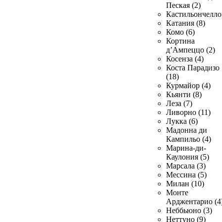
Пеская (2)
Кастильончелло 
Катания (8)
Комо (6)
Кортина
д’Ампеццо (2)
Косенза (4)
Коста Парадизо
(18)
Курмайор (4)
Кьянти (8)
Леза (7)
Ливорно (11)
Лукка (6)
Мадонна ди
Кампильо (4)
Марина-ди-
Каулония (5)
Марсала (3)
Мессина (5)
Милан (10)
Монте
Арджентарио (4
Неббьюно (3)
Неттуно (9)