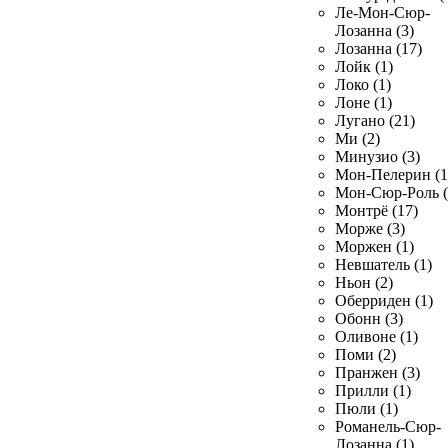
Ле-Мон-Сюр-
Лозанна (3)
Лозанна (17)
Лойк (1)
Локо (1)
Лоне (1)
Лугано (21)
Ми (2)
Минузио (3)
Мон-Пелерин (1
Мон-Сюр-Роль (
Монтрё (17)
Морже (3)
Моржен (1)
Невшатель (1)
Ньон (2)
Оберриден (1)
Обонн (3)
Оливоне (1)
Поми (2)
Пранжен (3)
Прилли (1)
Пюли (1)
Романель-Сюр-
Лозанна (1)