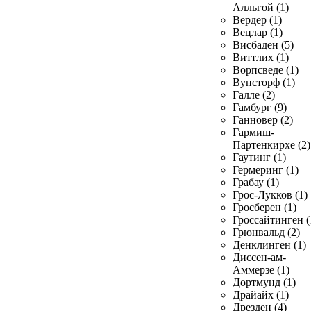
Алльгой (1)
Вердер (1)
Вецлар (1)
Висбаден (5)
Виттлих (1)
Ворпсведе (1)
Вунсторф (1)
Галле (2)
Гамбург (9)
Ганновер (2)
Гармиш-
Партенкирхе (2)
Гаутинг (1)
Гермеринг (1)
Грабау (1)
Грос-Лукков (1)
Гросберен (1)
Гроссайтинген (
Грюнвальд (2)
Денклинген (1)
Диссен-ам-
Аммерзе (1)
Дортмунд (1)
Драйайх (1)
Дрезден (4)