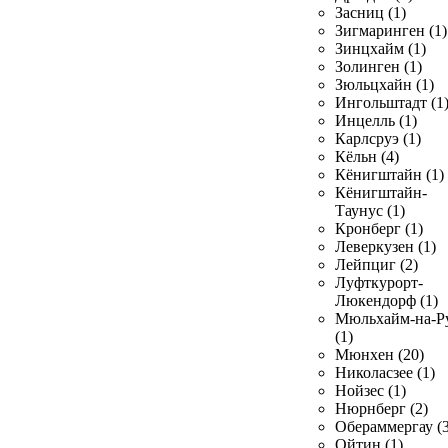
Засниц (1)
Зигмаринген (1)
Зинцхайм (1)
Золинген (1)
Зюльцхайн (1)
Ингольштадт (1
Инцелль (1)
Карлсруэ (1)
Кёльн (4)
Кёнигштайн (1)
Кёнигштайн-
Таунус (1)
Кронберг (1)
Леверкузен (1)
Лейпциг (2)
Луфткурорт-
Люкендорф (1)
Мюльхайм-на-Р
(1)
Мюнхен (20)
Николасзее (1)
Нойзес (1)
Нюрнберг (2)
Обераммергау (3
Ойтин (1)