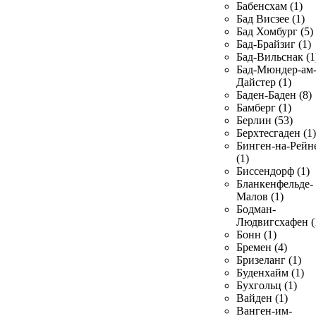
Бабенсхам (1)
Бад Висзее (1)
Бад Хомбург (5)
Бад-Брайзиг (1)
Бад-Вильснак (1
Бад-Мюндер-ам
Дайстер (1)
Баден-Баден (8)
Бамберг (1)
Берлин (53)
Берхтесгаден (1)
Бинген-на-Рейн
(1)
Биссендорф (1)
Бланкенфельде-
Малов (1)
Бодман-
Людвигсхафен (
Бонн (1)
Бремен (4)
Бризеланг (1)
Буденхайм (1)
Бухгольц (1)
Вайден (1)
Ванген-им-