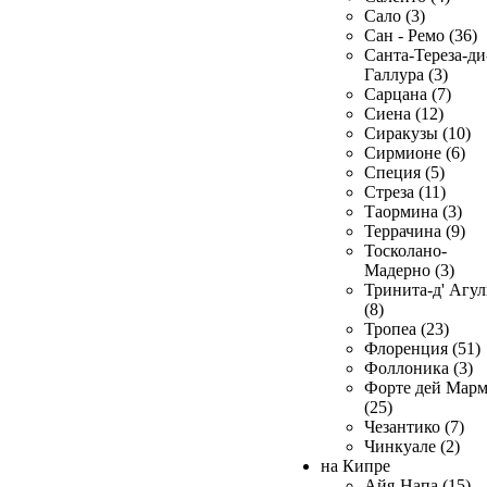
Сало (3)
Сан - Ремо (36)
Санта-Тереза-ди
Галлура (3)
Сарцана (7)
Сиена (12)
Сиракузы (10)
Сирмионе (6)
Специя (5)
Стреза (11)
Таормина (3)
Террачина (9)
Тосколано-
Мадерно (3)
Тринита-д' Агул
(8)
Тропеа (23)
Флоренция (51)
Фоллоника (3)
Форте дей Мар
(25)
Чезантико (7)
Чинкуале (2)
на Кипре
Айя-Напа (15)