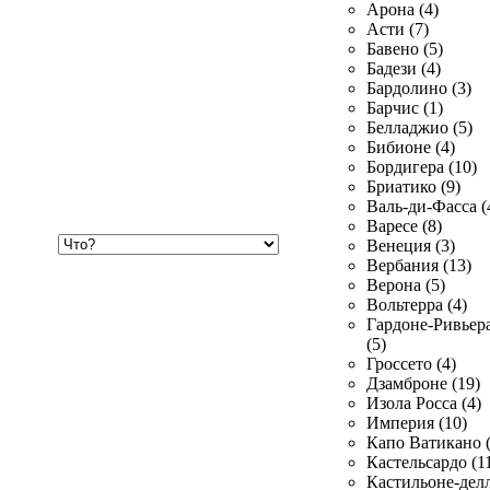
Арона (4)
Асти (7)
Бавено (5)
Бадези (4)
Бардолино (3)
Барчис (1)
Белладжио (5)
Бибионе (4)
Бордигера (10)
Бриатико (9)
Валь-ди-Фасса (
Варесе (8)
Хочу
Венеция (3)
купить
Вербания (13)
Верона (5)
Вольтерра (4)
Гардоне-Ривьер
(5)
Гроссето (4)
Дзамброне (19)
Изола Росса (4)
Империя (10)
Капо Ватикано (
Кастельсардо (1
Кастильоне-делл