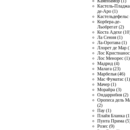
Кампоамор (1)
Кастель-Пладжа
де-Аро (1)
Кастельдефельс 
Корбера-де-
Льобрегат (2)
Коста Адехе (10
Ла Сения (1)
Ла-Оротава (1)
Ллорет де Мар (
Лос Кристианос 
Лос Менорес (1)
Мадрид (4)
Малага (23)
Марбелья (46)
Мас Фуматас (1)
Мачер (1)
Морайра (3)
Ондаррибия (2)
Оропеса дель М
(2)
Пау (1)
Плайя Бланка (1
Пунта Прима (5
Розес (9)