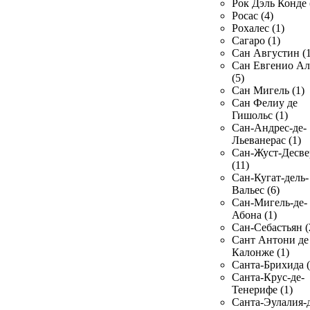
Рок Дэль Конде 
Росас (4)
Рохалес (1)
Сагаро (1)
Сан Августин (1
Сан Евгенио Ал
(5)
Сан Мигель (1)
Сан Фелиу де
Гишольс (1)
Сан-Андрес-де-
Льеванерас (1)
Сан-Жуст-Десве
(11)
Сан-Кугат-дель-
Вальес (6)
Сан-Мигель-де-
Абона (1)
Сан-Себастьян (
Сант Антони де
Калонже (1)
Санта-Брихида (
Санта-Крус-де-
Тенерифе (1)
Санта-Эулалия-д