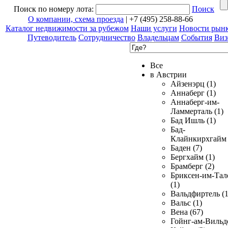
Поиск по номеру лота:
Поиск
О компании, схема проезда
| +7 (495) 258-88-66
Каталог недвижимости за рубежом
Наши услуги
Новости рын
Путеводитель
Сотрудничество
Владельцам
События
Виз
Все
в Австрии
Айзенэрц (1)
Аннаберг (1)
Аннаберг-им-
Ламмерталь (1)
Бад Ишль (1)
Бад-
Клайнкирхгайм 
Баден (7)
Бергхайм (1)
Брамберг (2)
Бриксен-им-Тал
(1)
Вальдфиртель (1
Вальс (1)
Вена (67)
Гойнг-ам-Вильд