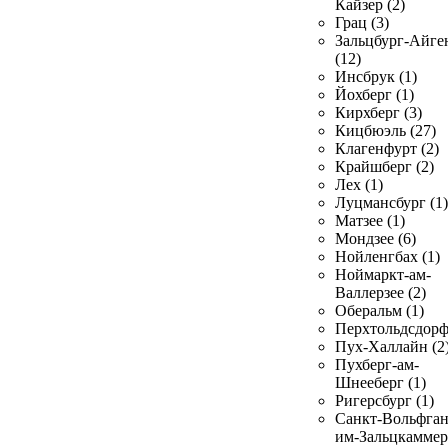
Кайзер (2)
Грац (3)
Зальцбург-Айге
(12)
Инсбрук (1)
Йохберг (1)
Кирхберг (3)
Кицбюэль (27)
Клагенфурт (2)
Крайшберг (2)
Лех (1)
Луцмансбург (1)
Матзее (1)
Мондзее (6)
Нойленгбах (1)
Ноймаркт-ам-
Валлерзее (2)
Оберальм (1)
Перхтольдсдорф
Пух-Халлайн (2
Пухберг-ам-
Шнееберг (1)
Ригерсбург (1)
Санкт-Вольфган
им-Зальцкаммер