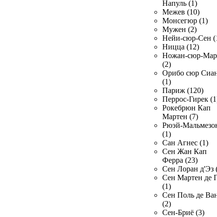
Напуль (1)
Межев (10)
Монсегюр (1)
Мужен (2)
Нейи-сюр-Сен (
Ницца (12)
Ножан-сюр-Ма
(2)
Орибо сюр Сиа
(1)
Париж (120)
Перрос-Гирек (1
Рокебрюн Кап
Мартен (7)
Рюэй-Мальмезо
(1)
Сан Агнес (1)
Сен Жан Кап
Ферра (23)
Сен Лоран д'Эз 
Сен Мартен де 
(1)
Сен Поль де Ва
(2)
Сен-Бриё (3)