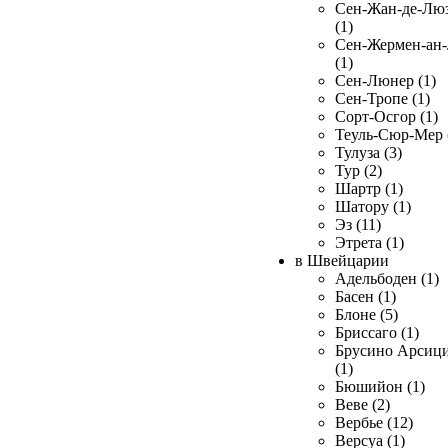
Сен-Жан-де-Лю
(1)
Сен-Жермен-ан
(1)
Сен-Люнер (1)
Сен-Тропе (1)
Сорт-Осгор (1)
Теуль-Сюр-Мер 
Тулуза (3)
Тур (2)
Шартр (1)
Шатору (1)
Эз (11)
Этрета (1)
в Швейцарии
Адельбоден (1)
Басен (1)
Блоне (5)
Бриссаго (1)
Брусино Арсиц
(1)
Бюшийон (1)
Веве (2)
Вербье (12)
Версуа (1)