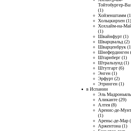
Тойтобургер-Ва
(1)
Хойзенштамм (1
Хольцкирхен (1
Хоххайм-на-Ма
(1)
Швайнфурт (1)
Шварцвальд (2)
Шварценбрук (1
Шнефердинген (
Штарнберг (1)
Штральзунд (1)
Штутгарт (6)
Энген (1)
Эрфурт (2)
Этринген (1)
в Испании
Эль Мадроньяль 
Аликанте (29)
Алтея (8)
Аренис-де-Мун
(1)
Ареньс-де-Мар (
Аржентона (1)