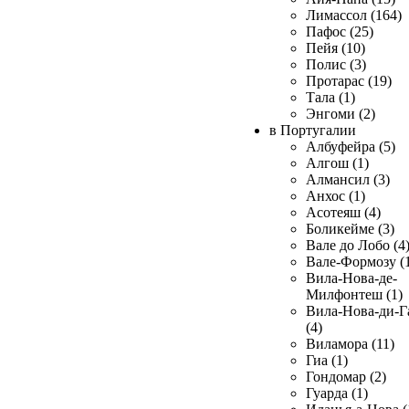
Лимассол (164)
Пафос (25)
Пейя (10)
Полис (3)
Протарас (19)
Тала (1)
Энгоми (2)
в Португалии
Албуфейра (5)
Алгош (1)
Алмансил (3)
Анхос (1)
Асотеяш (4)
Боликейме (3)
Вале до Лобо (4
Вале-Формозу (
Вила-Нова-де-
Милфонтеш (1)
Вила-Нова-ди-Г
(4)
Виламора (11)
Гиа (1)
Гондомар (2)
Гуарда (1)