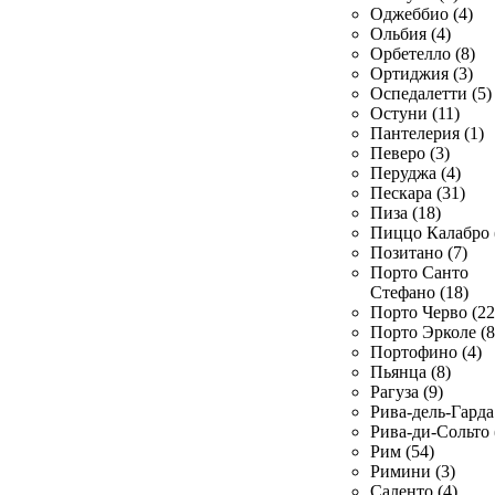
Оджеббио (4)
Ольбия (4)
Орбетелло (8)
Ортиджия (3)
Оспедалетти (5)
Остуни (11)
Пантелерия (1)
Певеро (3)
Перуджа (4)
Пескара (31)
Пиза (18)
Пиццо Калабро 
Позитано (7)
Порто Санто
Стефано (18)
Порто Черво (22
Порто Эрколе (8
Портофино (4)
Пьянца (8)
Рагуза (9)
Рива-дель-Гарда 
Рива-ди-Сольто 
Рим (54)
Римини (3)
Саленто (4)