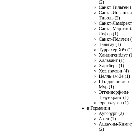
(2)
Санкт-Гильген (
Санкт-Иоганн-и
Тироль (2)
Санкт-Ламбрехт 
Санкт-Мартин-б
Лофер (1)
Санкт-Пёльтен (
Тальгау (1)
Туррахер Хёэ (1
Хайлигенблут (
Хальванг (1)
Хартберг (1)
Хоэнтауэрн (4)
Целль-ам-Зе (1)
Штадль-ан-дер-
Мур (1)
Эггендорф-им-
Траункрайс (1)
Эренхаузен (1)
в Германии
Аугсбург (2)
Ахен (1)
Ашау-им-Кимга
(2)