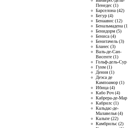
Баньерес-дель-
Пенедес (1)
Барселона (42)
Бегур (4)
Бенаавис (12)
Бенальмадена (1
Бенидорм (5)
Бениса (4)
Бенитачель (3)
Бланес (3)
Валь-де-Сан-
Висенте (1)
Гольф-дель-Сур 
Гуим (1)
Дения (1)
Деэса де
Кампоамор (1)
Ибица (4)
Кабо Роч (4)
Кабрера-де-Мар 
Кабрилс (1)
Кальдас-де-
Малавелья (4)
Кальпе (22)
Камбрильс (2)