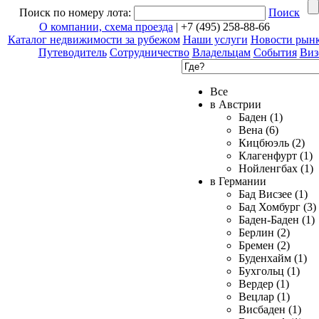
Поиск по номеру лота:
Поиск
О компании, схема проезда
| +7 (495) 258-88-66
Каталог недвижимости за рубежом
Наши услуги
Новости рын
Путеводитель
Сотрудничество
Владельцам
События
Виз
Все
в Австрии
Баден (1)
Вена (6)
Кицбюэль (2)
Клагенфурт (1)
Нойленгбах (1)
в Германии
Бад Висзее (1)
Бад Хомбург (3)
Баден-Баден (1)
Берлин (2)
Бремен (2)
Буденхайм (1)
Бухгольц (1)
Вердер (1)
Вецлар (1)
Висбаден (1)