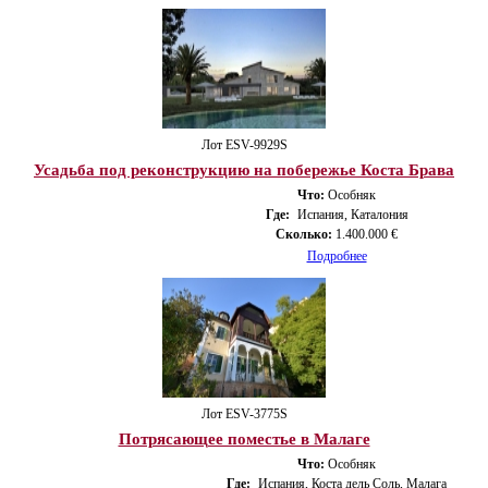
Лот ESV-9929S
Усадьба под реконструкцию на побережье Коста Брава
Что:
Особняк
Где:
Испания, Каталония
Сколько:
1.400.000 €
Подробнее
Лот ESV-3775S
Потрясающее поместье в Малаге
Что:
Особняк
Где:
Испания, Коста дель Соль, Малага