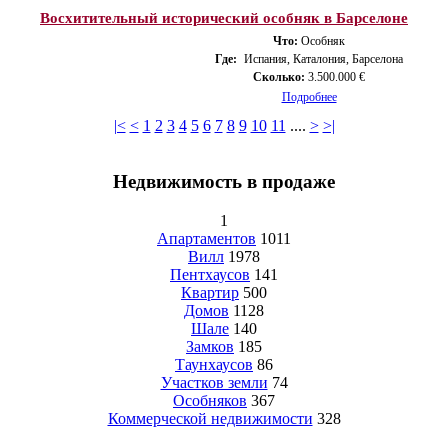
Восхитительный исторический особняк в Барселоне
Что:
Особняк
Где:
Испания, Каталония, Барселона
Сколько:
3.500.000 €
Подробнее
|<
<
1
2
3
4
5
6
7
8
9
10
11
....
>
>|
Недвижимость в продаже
1
Апартаментов
1011
Вилл
1978
Пентхаусов
141
Квартир
500
Домов
1128
Шале
140
Замков
185
Таунхаусов
86
Участков земли
74
Особняков
367
Коммерческой недвижимости
328