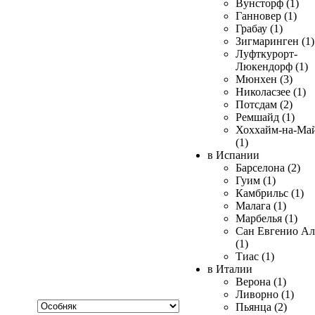
Вунсторф (1)
Ганновер (1)
Грабау (1)
Зигмаринген (1)
Луфткурорт-
Люкендорф (1)
Мюнхен (3)
Николасзее (1)
Потсдам (2)
Ремшайд (1)
Хоххайм-на-Ма
(1)
в Испании
Барселона (2)
Гуим (1)
Камбрильс (1)
Малага (1)
Марбелья (1)
Сан Евгенио Ал
(1)
Тиас (1)
в Италии
Верона (1)
Ливорно (1)
Хочу
Пьянца (2)
купить