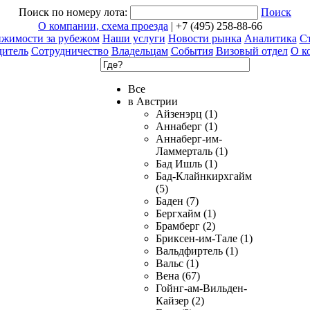
Поиск по номеру лота:
Поиск
О компании, схема проезда
| +7 (495) 258-88-66
ижимости за рубежом
Наши услуги
Новости рынка
Аналитика
Ст
дитель
Сотрудничество
Владельцам
События
Визовый отдел
О к
Все
в Австрии
Айзенэрц (1)
Аннаберг (1)
Аннаберг-им-
Ламмерталь (1)
Бад Ишль (1)
Бад-Клайнкирхгайм
(5)
Баден (7)
Бергхайм (1)
Брамберг (2)
Бриксен-им-Тале (1)
Вальдфиртель (1)
Вальс (1)
Вена (67)
Гойнг-ам-Вильден-
Кайзер (2)