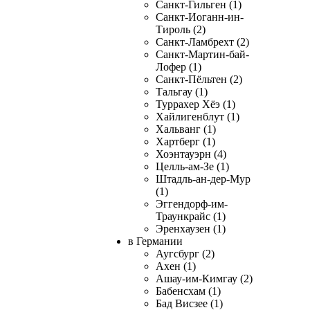
Санкт-Гильген (1)
Санкт-Иоганн-ин-
Тироль (2)
Санкт-Ламбрехт (2)
Санкт-Мартин-бай-
Лофер (1)
Санкт-Пёльтен (2)
Тальгау (1)
Туррахер Хёэ (1)
Хайлигенблут (1)
Хальванг (1)
Хартберг (1)
Хоэнтауэрн (4)
Целль-ам-Зе (1)
Штадль-ан-дер-Мур
(1)
Эггендорф-им-
Траункрайс (1)
Эренхаузен (1)
в Германии
Аугсбург (2)
Ахен (1)
Ашау-им-Кимгау (2)
Бабенсхам (1)
Бад Висзее (1)