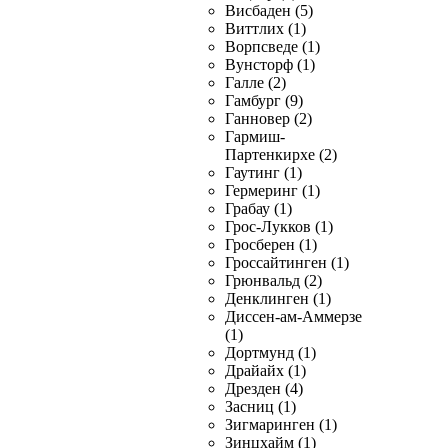
Висбаден (5)
Виттлих (1)
Ворпсведе (1)
Вунсторф (1)
Галле (2)
Гамбург (9)
Ганновер (2)
Гармиш-
Партенкирхе (2)
Гаутинг (1)
Гермеринг (1)
Грабау (1)
Грос-Лукков (1)
Гросберен (1)
Гроссайтинген (1)
Грюнвальд (2)
Денклинген (1)
Диссен-ам-Аммерзе
(1)
Дортмунд (1)
Драйайх (1)
Дрезден (4)
Засниц (1)
Зигмаринген (1)
Зинцхайм (1)