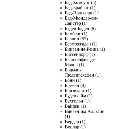
Бад Хомбург (5)
Бад-Брайзиг (1)
Бад-Вильснак (1)
Бад-Мюндер-ам-
Дайстер (1)
Баден-Баден (8)
Бамберг (1)
Берлин (53)
Берхтесгаден (1)
Бинген-на-Рейне (1)
Биссендорф (1)
Бланкенфельде-
Малов (1)
Бодман-
Людвигсхафен (1)
Бонн (1)
Бремен (4)
Бризеланг (1)
Буденхайм (1)
Бухгольц (1)
Вайден (1)
Ванген-им-Алльгой
(1)
Вердер (1)
Вецлар (1)