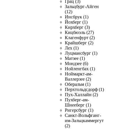
Грац (3)
Зальцбург-Айген
(12)
Инсбрук (1)
Йохберг (1)
Кирхберг (3)
Кицбюэль (27)
Клагенфурт (2)
Крайшберг (2)
Лех (1)
Луцмансбург (1)
Матзее (1)
Мондзее (6)
Нойленгбах (1)
Ноймаркт-ам-
Валлерзее (2)
Оберальм (1)
Перхтольдсдорф (1)
Пух-Халлайн (2)
Пухберг-ам-
Шнееберг (1)
Ригерсбург (1)
Санкт-Вольфганг-
им-Зальцкаммергут
(2)