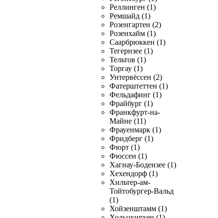
Реллинген (1)
Ремшайд (1)
Розенгартен (2)
Розенхайм (1)
Саарбрюккен (1)
Тегернзее (1)
Тельтов (1)
Торгау (1)
Унтервёссен (2)
Фатерштеттен (1)
Фельдафинг (1)
Фрайбург (1)
Франкфурт-на-
Майне (11)
Фрауенмарк (1)
Фридберг (1)
Фюрт (1)
Фюссен (1)
Хагнау-Бодензее (1)
Хехендорф (1)
Хильтер-ам-
Тойтобургер-Вальд
(1)
Хойзенштамм (1)
Хольцкирхен (1)