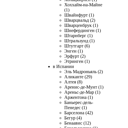
Хоххайм-на-Майне
(1)
Швайнфурт (1)
Шварцвальд (2)
Шварценбрук (1)
Шнефердинген (1)
Штарнберг (1)
Штральзунд (1)
Штутгарт (6)
Энген (1)
Эрфурт (2)
Этринген (1)
в Испании
Эль Мадроньяль (2)
Аликанте (29)
Алтея (8)
Аренис-де-Мунт (1)
Ареньс-де-Мар (1)
Аржентона (1)
Баньерес-дель-
Пенедес (1)
Барселона (42)
Бегур (4)
Бенаавис (12)