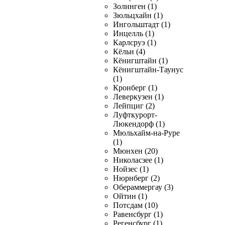
Золинген (1)
Зюльцхайн (1)
Ингольштадт (1)
Инцелль (1)
Карлсруэ (1)
Кёльн (4)
Кёнигштайн (1)
Кёнигштайн-Таунус
(1)
Кронберг (1)
Леверкузен (1)
Лейпциг (2)
Луфткурорт-
Люкендорф (1)
Мюльхайм-на-Руре
(1)
Мюнхен (20)
Николасзее (1)
Нойзес (1)
Нюрнберг (2)
Обераммергау (3)
Ойтин (1)
Потсдам (10)
Равенсбург (1)
Регенсбург (1)