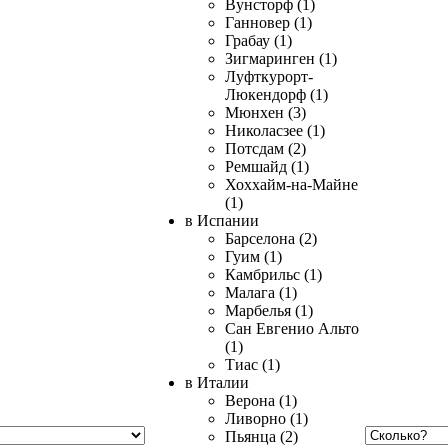
Вунсторф (1)
Ганновер (1)
Грабау (1)
Зигмаринген (1)
Луфткурорт-
Люкендорф (1)
Мюнхен (3)
Николасзее (1)
Потсдам (2)
Ремшайд (1)
Хоххайм-на-Майне
(1)
в Испании
Барселона (2)
Гуим (1)
Камбрильс (1)
Малага (1)
Марбелья (1)
Сан Евгенио Альто
(1)
Тиас (1)
в Италии
Верона (1)
Ливорно (1)
Пьянца (2)