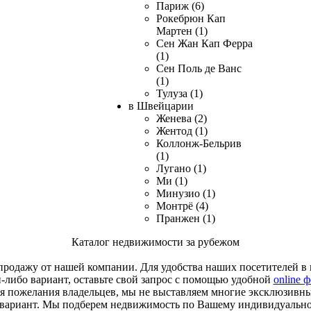
Париж (6)
Рокебрюн Кап
Мартен (1)
Сен Жан Кап Ферра
(1)
Сен Поль де Ванс
(1)
Тулуза (1)
в Швейцарии
Женева (2)
Жентод (1)
Коллонж-Бельрив
(1)
Лугано (1)
Ми (1)
Минузио (1)
Монтрё (4)
Пранжен (1)
Каталог недвижимости за рубежом
родажу от нашей компании. Для удобства наших посетителей в к
й-либо вариант, оставьте свой запрос с помощью удобной
online 
я пожелания владельцев, мы не выставляем многие эксклюзивн
 вариант. Мы подберем недвижимость по Вашему индивидуальн