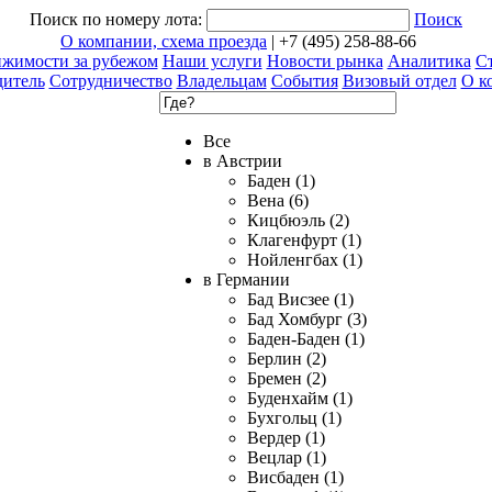
Поиск по номеру лота:
Поиск
О компании, схема проезда
| +7 (495) 258-88-66
ижимости за рубежом
Наши услуги
Новости рынка
Аналитика
Ст
дитель
Сотрудничество
Владельцам
События
Визовый отдел
О к
Все
в Австрии
Баден (1)
Вена (6)
Кицбюэль (2)
Клагенфурт (1)
Нойленгбах (1)
в Германии
Бад Висзее (1)
Бад Хомбург (3)
Баден-Баден (1)
Берлин (2)
Бремен (2)
Буденхайм (1)
Бухгольц (1)
Вердер (1)
Вецлар (1)
Висбаден (1)