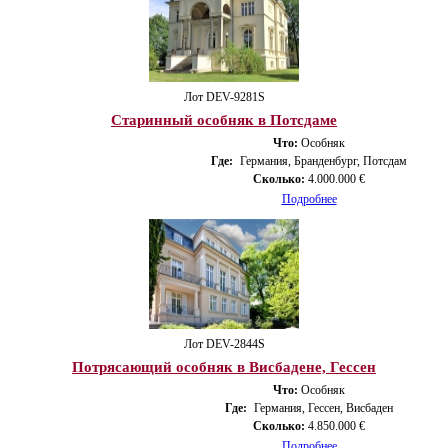
Лот DEV-9281S
Старинный особняк в Потсдаме
Что:
Особняк
Где:
Германия, Бранденбург, Потсдам
Сколько:
4.000.000 €
Подробнее
Лот DEV-2844S
Потрясающий особняк в Висбадене, Гессен
Что:
Особняк
Где:
Германия, Гессен, Висбаден
Сколько:
4.850.000 €
Подробнее