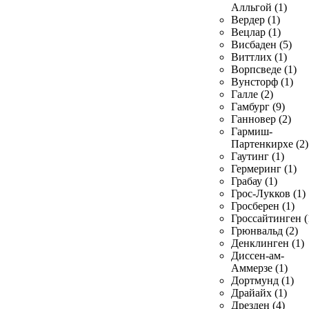
Алльгой (1)
Вердер (1)
Вецлар (1)
Висбаден (5)
Виттлих (1)
Ворпсведе (1)
Вунсторф (1)
Галле (2)
Гамбург (9)
Ганновер (2)
Гармиш-
Партенкирхе (2)
Гаутинг (1)
Гермеринг (1)
Грабау (1)
Грос-Лукков (1)
Гросберен (1)
Гроссайтинген (
Грюнвальд (2)
Денклинген (1)
Диссен-ам-
Аммерзе (1)
Дортмунд (1)
Драйайх (1)
Дрезден (4)