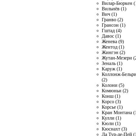
Вилар-Бюркен (
Вильнёв (1)
Вич (1)
Гранво (2)
Грансон (1)
Гштад (4)
Давос (1)
Женева (9)
Жентод (1)
Жингэн (2)
Жутан-Мезери (
Зеналь (1)
Каруж (1)
Коллонж-Бельр
(2)
Колони (5)
Комюньи (2)
Конш (1)
Корсо (3)
Корсье (1)
Кран Монтана (
Кулли (1)
Кюли (1)
Кюснахт (3)
Ла Тур-де-Пей (