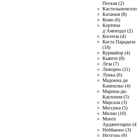
Пеская (2)
Кастильончелло 
Катания (8)
Комо (6)
Кортина
д’Ампеццо (2)
Косенза (4)
Коста Парадизо
(18)
Курмайор (4)
Кьянти (8)
Леза (7)
Ливорно (11)
Лукка (6)
Мадонна ди
Кампильо (4)
Марина-ди-
Каулония (5)
Марсала (3)
Мессина (5)
Милан (10)
Монте
Арджентарио (4
Неббьюно (3)
Неттуно (9)