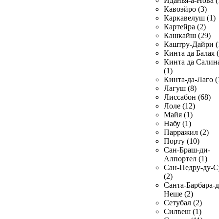
Иданья-а-Нова (
Кавоэйро (3)
Каркавелуш (1)
Картейра (2)
Кашкайш (29)
Каштру-Дайри (
Кинта да Балая (
Кинта да Салин
(1)
Кинта-да-Лаго (
Лагуш (8)
Лиссабон (68)
Лоле (12)
Майя (1)
Набу (1)
Парражил (2)
Порту (10)
Сан-Браш-ди-
Алпортел (1)
Сан-Педру-ду-С
(2)
Санта-Барбара-д
Неше (2)
Сетубал (2)
Силвеш (1)