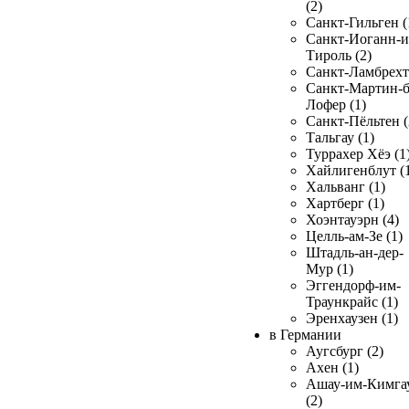
(2)
Санкт-Гильген (
Санкт-Иоганн-и
Тироль (2)
Санкт-Ламбрехт 
Санкт-Мартин-б
Лофер (1)
Санкт-Пёльтен (
Тальгау (1)
Туррахер Хёэ (1
Хайлигенблут (
Хальванг (1)
Хартберг (1)
Хоэнтауэрн (4)
Целль-ам-Зе (1)
Штадль-ан-дер-
Мур (1)
Эггендорф-им-
Траункрайс (1)
Эренхаузен (1)
в Германии
Аугсбург (2)
Ахен (1)
Ашау-им-Кимга
(2)