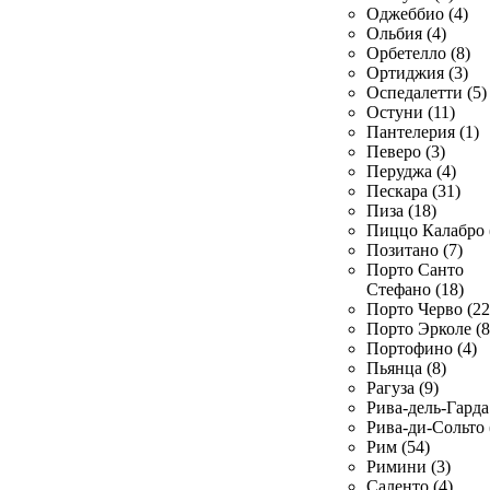
Оджеббио (4)
Ольбия (4)
Орбетелло (8)
Ортиджия (3)
Оспедалетти (5)
Остуни (11)
Пантелерия (1)
Певеро (3)
Перуджа (4)
Пескара (31)
Пиза (18)
Пиццо Калабро 
Позитано (7)
Порто Санто
Стефано (18)
Порто Черво (22
Порто Эрколе (8
Портофино (4)
Пьянца (8)
Рагуза (9)
Рива-дель-Гарда 
Рива-ди-Сольто 
Рим (54)
Римини (3)
Саленто (4)