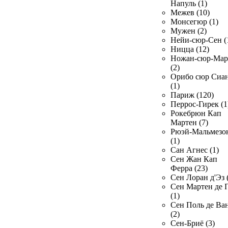
Напуль (1)
Межев (10)
Монсегюр (1)
Мужен (2)
Нейи-сюр-Сен (
Ницца (12)
Ножан-сюр-Ма
(2)
Орибо сюр Сиа
(1)
Париж (120)
Перрос-Гирек (1
Рокебрюн Кап
Мартен (7)
Рюэй-Мальмезо
(1)
Сан Агнес (1)
Сен Жан Кап
Ферра (23)
Сен Лоран д'Эз 
Сен Мартен де 
(1)
Сен Поль де Ва
(2)
Сен-Бриё (3)