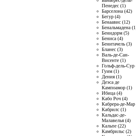
Баньерес-дель-
Пенедес (1)
Барселона (42)
Бегур (4)
Бенаавис (12)
Бенальмадена (1
Бенидорм (5)
Бениса (4)
Бенитачель (3)
Бланес (3)
Валь-де-Сан-
Висенте (1)
Гольф-дель-Сур 
Гуим (1)
Дения (1)
Деэса де
Кампоамор (1)
Ибица (4)
Кабо Роч (4)
Кабрера-де-Мар 
Кабрилс (1)
Кальдас-де-
Малавелья (4)
Кальпе (22)
Камбрильс (2)