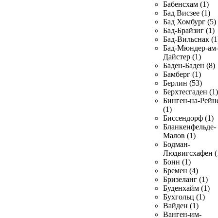
Бабенсхам (1)
Бад Висзее (1)
Бад Хомбург (5)
Бад-Брайзиг (1)
Бад-Вильснак (1
Бад-Мюндер-ам
Дайстер (1)
Баден-Баден (8)
Бамберг (1)
Берлин (53)
Берхтесгаден (1)
Бинген-на-Рейн
(1)
Биссендорф (1)
Бланкенфельде-
Малов (1)
Бодман-
Людвигсхафен (
Бонн (1)
Бремен (4)
Бризеланг (1)
Буденхайм (1)
Бухгольц (1)
Вайден (1)
Ванген-им-