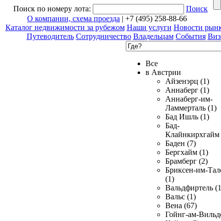
Поиск по номеру лота:
Поиск
О компании, схема проезда
| +7 (495) 258-88-66
Каталог недвижимости за рубежом
Наши услуги
Новости рын
Путеводитель
Сотрудничество
Владельцам
События
Виз
Все
в Австрии
Айзенэрц (1)
Аннаберг (1)
Аннаберг-им-
Ламмерталь (1)
Бад Ишль (1)
Бад-
Клайнкирхгайм 
Баден (7)
Бергхайм (1)
Брамберг (2)
Бриксен-им-Тал
(1)
Вальдфиртель (1
Вальс (1)
Вена (67)
Гойнг-ам-Вильд