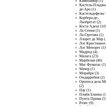
Кампоамор (1)
Кастель-Пладжа
де-Аро (1)
Кастельдефельс 
Корбера-де-
Льобрегат (2)
Коста Адехе (10
Ла Сения (1)
Ла-Оротава (1)
Ллорет де Мар (
Лос Кристианос 
Лос Менорес (1)
Мадрид (4)
Малага (23)
Марбелья (46)
Мас Фуматас (1)
Мачер (1)
Морайра (3)
Ондаррибия (2)
Оропеса дель М
(2)
Пау (1)
Плайя Бланка (1
Пунта Прима (5
Розес (9)