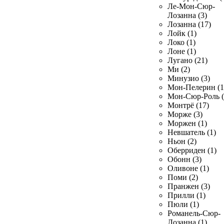
Ле-Мон-Сюр-
Лозанна (3)
Лозанна (17)
Лойк (1)
Локо (1)
Лоне (1)
Лугано (21)
Ми (2)
Минузио (3)
Мон-Пелерин (1
Мон-Сюр-Роль (
Монтрё (17)
Морже (3)
Моржен (1)
Невшатель (1)
Ньон (2)
Оберриден (1)
Обонн (3)
Оливоне (1)
Поми (2)
Пранжен (3)
Прилли (1)
Пюли (1)
Романель-Сюр-
Лозанна (1)