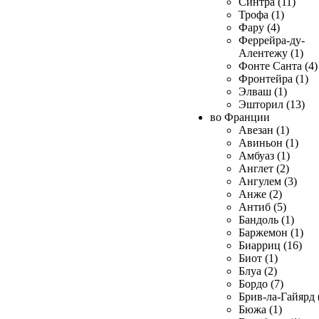
Синтра (11)
Трофа (1)
Фару (4)
Феррейра-ду-
Алентежу (1)
Фонте Санта (4)
Фронтейра (1)
Элваш (1)
Эшторил (13)
во Франции
Авезан (1)
Авиньон (1)
Амбуаз (1)
Англет (2)
Ангулем (3)
Анже (2)
Антиб (5)
Бандоль (1)
Баржемон (1)
Биарриц (16)
Биот (1)
Блуа (2)
Бордо (7)
Брив-ла-Гайярд 
Бюжа (1)