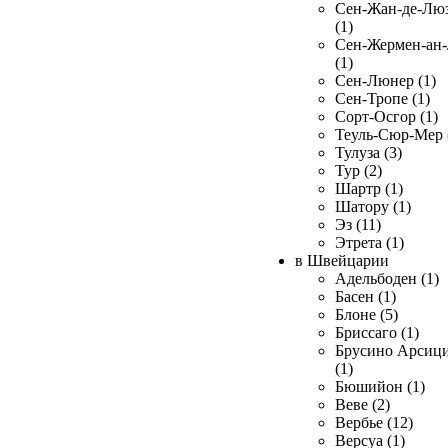
Сен-Жан-де-Лю
(1)
Сен-Жермен-ан
(1)
Сен-Люнер (1)
Сен-Тропе (1)
Сорт-Осгор (1)
Теуль-Сюр-Мер 
Тулуза (3)
Тур (2)
Шартр (1)
Шатору (1)
Эз (11)
Этрета (1)
в Швейцарии
Адельбоден (1)
Басен (1)
Блоне (5)
Бриссаго (1)
Брусино Арсиц
(1)
Бюшийон (1)
Веве (2)
Вербье (12)
Версуа (1)