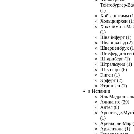
Тойтобургер-Ва
(1)
Хойзенштамм (1
Хольцкирхен (1
Хоххайм-на-Ма
(1)
Швайнфурт (1)
Шварцвальд (2)
Шварценбрук (1
Шнефердинген (
Штарнберг (1)
Штральзунд (1)
Штутгарт (6)
Энген (1)
Эрфурт (2)
Этринген (1)
в Испании
Эль Мадроньяль 
Аликанте (29)
Алтея (8)
Аренис-де-Мун
(1)
Ареньс-де-Мар (
Аржентона (1)