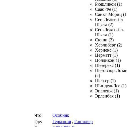
Рюшликон (1)
Саас-Фе (1)
Санкт-Мориц (1
Сен-Лежье-Ла
Шьеза (2)
Сен-Лежье-Ла-
Шьеза (1)
Сюши (2)
Херлиберг (2)
Хернекс (1)
Церматт (1)
Цолликон (1)
Шезерекс (1)
Шезо-сюр-Лоза
(2)
Шезьер (1)
ШиндельЛее (1)
Эпаленж (1)
Эрленбах (1)
Что:
Особняк
Где:
Германия
,
Ганновер