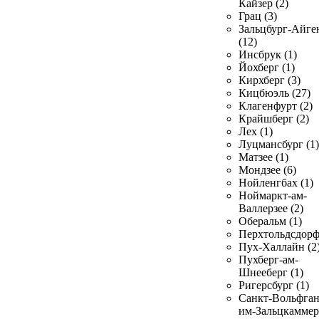
Кайзер (2)
Грац (3)
Зальцбург-Айге
(12)
Инсбрук (1)
Йохберг (1)
Кирхберг (3)
Кицбюэль (27)
Клагенфурт (2)
Крайшберг (2)
Лех (1)
Луцмансбург (1)
Матзее (1)
Мондзее (6)
Нойленгбах (1)
Ноймаркт-ам-
Валлерзее (2)
Оберальм (1)
Перхтольдсдорф
Пух-Халлайн (2
Пухберг-ам-
Шнееберг (1)
Ригерсбург (1)
Санкт-Вольфган
им-Зальцкаммер