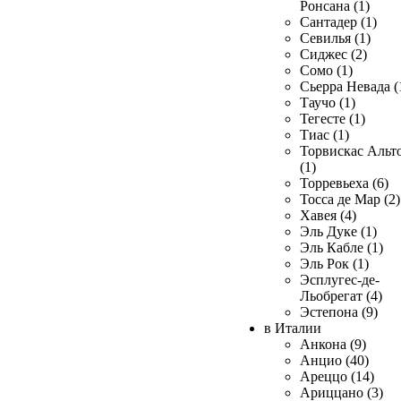
Ронсана (1)
Сантадер (1)
Севилья (1)
Сиджес (2)
Сомо (1)
Сьерра Невада (
Таучо (1)
Тегесте (1)
Тиас (1)
Торвискас Альт
(1)
Торревьеха (6)
Тосса де Мар (2)
Хавея (4)
Эль Дуке (1)
Эль Кабле (1)
Эль Рок (1)
Эсплугес-де-
Льобрегат (4)
Эстепона (9)
в Италии
Анкона (9)
Анцио (40)
Ареццо (14)
Ариццано (3)