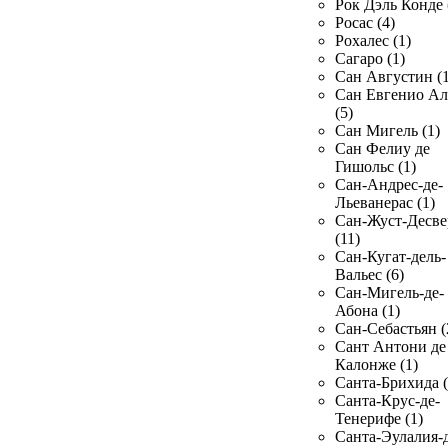
Рок Дэль Конде 
Росас (4)
Рохалес (1)
Сагаро (1)
Сан Августин (1
Сан Евгенио Ал
(5)
Сан Мигель (1)
Сан Фелиу де
Гишольс (1)
Сан-Андрес-де-
Льеванерас (1)
Сан-Жуст-Десве
(11)
Сан-Кугат-дель-
Вальес (6)
Сан-Мигель-де-
Абона (1)
Сан-Себастьян (
Сант Антони де
Калонже (1)
Санта-Брихида (
Санта-Крус-де-
Тенерифе (1)
Санта-Эулалия-д