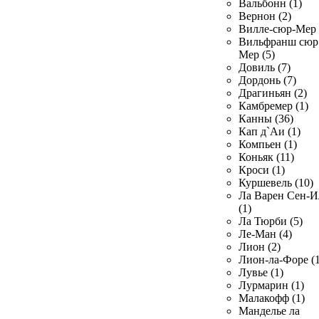
Вальбонн (1)
Вернон (2)
Вилле-сюр-Мер 
Вильфранш сюр
Мер (5)
Довиль (7)
Дордонь (7)
Драгиньян (2)
Камбремер (1)
Канны (36)
Кап д`Аи (1)
Компьен (1)
Коньяк (11)
Кроси (1)
Куршевель (10)
Ла Варен Сен-И
(1)
Ла Тюрби (5)
Ле-Ман (4)
Лион (2)
Лион-ла-Форе (1
Лувье (1)
Лурмарин (1)
Малакофф (1)
Манделье ла