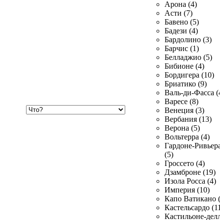
Арона (4)
Асти (7)
Бавено (5)
Бадези (4)
Бардолино (3)
Барчис (1)
Белладжио (5)
Бибионе (4)
Бордигера (10)
Бриатико (9)
Валь-ди-Фасса (
Варесе (8)
Хочу
Венеция (3)
купить
Вербания (13)
Верона (5)
Вольтерра (4)
Гардоне-Ривьер
(5)
Гроссето (4)
Дзамброне (19)
Изола Росса (4)
Империя (10)
Капо Ватикано (
Кастельсардо (1
Кастильоне-делл