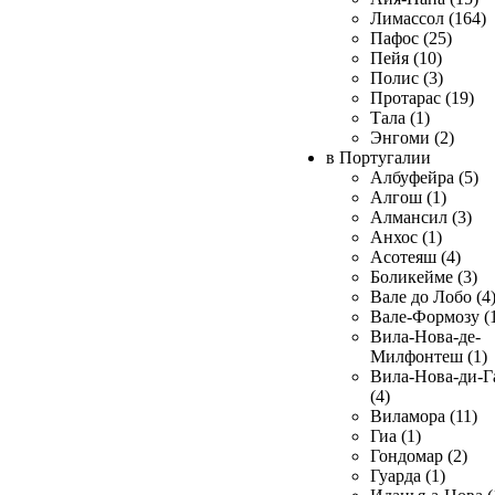
Лимассол (164)
Пафос (25)
Пейя (10)
Полис (3)
Протарас (19)
Тала (1)
Энгоми (2)
в Португалии
Албуфейра (5)
Алгош (1)
Алмансил (3)
Анхос (1)
Асотеяш (4)
Боликейме (3)
Вале до Лобо (4
Вале-Формозу (
Вила-Нова-де-
Милфонтеш (1)
Вила-Нова-ди-Г
(4)
Виламора (11)
Гиа (1)
Гондомар (2)
Гуарда (1)