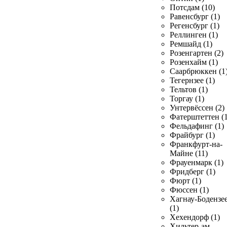
Потсдам (10)
Равенсбург (1)
Регенсбург (1)
Реллинген (1)
Ремшайд (1)
Розенгартен (2)
Розенхайм (1)
Саарбрюккен (1
Тегернзее (1)
Тельтов (1)
Торгау (1)
Унтервёссен (2)
Фатерштеттен (1
Фельдафинг (1)
Фрайбург (1)
Франкфурт-на-
Майне (11)
Фрауенмарк (1)
Фридберг (1)
Фюрт (1)
Фюссен (1)
Хагнау-Бодензе
(1)
Хехендорф (1)
Хильтер-ам-