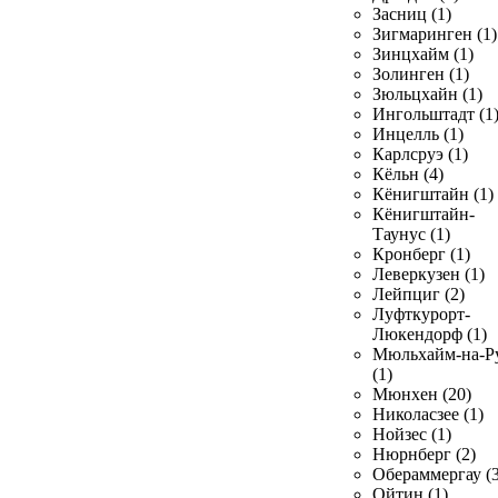
Засниц (1)
Зигмаринген (1)
Зинцхайм (1)
Золинген (1)
Зюльцхайн (1)
Ингольштадт (1
Инцелль (1)
Карлсруэ (1)
Кёльн (4)
Кёнигштайн (1)
Кёнигштайн-
Таунус (1)
Кронберг (1)
Леверкузен (1)
Лейпциг (2)
Луфткурорт-
Люкендорф (1)
Мюльхайм-на-Р
(1)
Мюнхен (20)
Николасзее (1)
Нойзес (1)
Нюрнберг (2)
Обераммергау (3
Ойтин (1)