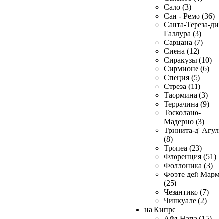
Сало (3)
Сан - Ремо (36)
Санта-Тереза-ди
Галлура (3)
Сарцана (7)
Сиена (12)
Сиракузы (10)
Сирмионе (6)
Специя (5)
Стреза (11)
Таормина (3)
Террачина (9)
Тосколано-
Мадерно (3)
Тринита-д' Агул
(8)
Тропеа (23)
Флоренция (51)
Фоллоника (3)
Форте дей Мар
(25)
Чезантико (7)
Чинкуале (2)
на Кипре
Айя-Напа (15)