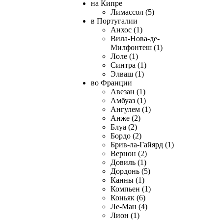
на Кипре
Лимассол (5)
в Португалии
Анхос (1)
Вила-Нова-де-
Милфонтеш (1)
Лоле (1)
Синтра (1)
Элваш (1)
во Франции
Авезан (1)
Амбуаз (1)
Ангулем (1)
Анже (2)
Блуа (2)
Бордо (2)
Брив-ла-Гайярд (1)
Вернон (2)
Довиль (1)
Дордонь (5)
Канны (1)
Компьен (1)
Коньяк (6)
Ле-Ман (4)
Лион (1)