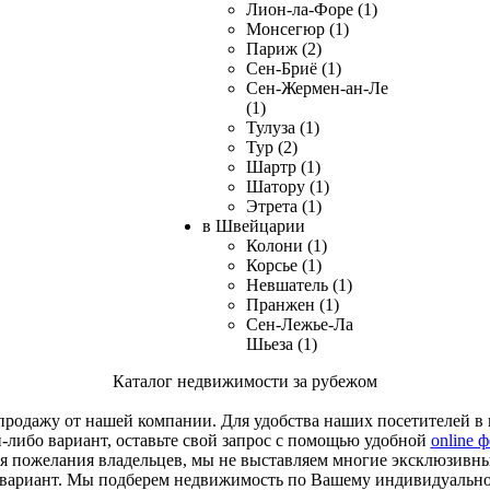
Лион-ла-Форе (1)
Монсегюр (1)
Париж (2)
Сен-Бриё (1)
Сен-Жермен-ан-Ле
(1)
Тулуза (1)
Тур (2)
Шартр (1)
Шатору (1)
Этрета (1)
в Швейцарии
Колони (1)
Корсье (1)
Невшатель (1)
Пранжен (1)
Сен-Лежье-Ла
Шьеза (1)
Каталог недвижимости за рубежом
родажу от нашей компании. Для удобства наших посетителей в к
й-либо вариант, оставьте свой запрос с помощью удобной
online 
я пожелания владельцев, мы не выставляем многие эксклюзивн
 вариант. Мы подберем недвижимость по Вашему индивидуальн