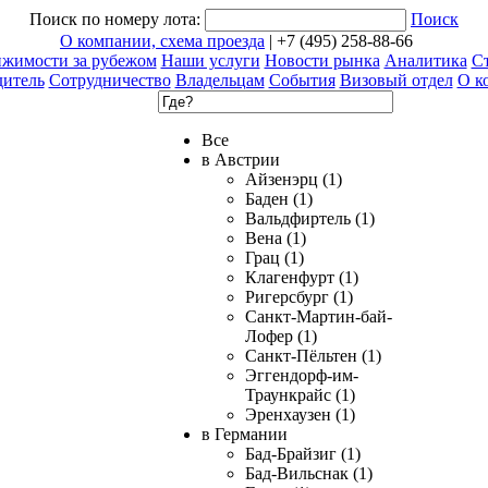
Поиск по номеру лота:
Поиск
О компании, схема проезда
| +7 (495) 258-88-66
ижимости за рубежом
Наши услуги
Новости рынка
Аналитика
Ст
дитель
Сотрудничество
Владельцам
События
Визовый отдел
О к
Все
в Австрии
Айзенэрц (1)
Баден (1)
Вальдфиртель (1)
Вена (1)
Грац (1)
Клагенфурт (1)
Ригерсбург (1)
Санкт-Мартин-бай-
Лофер (1)
Санкт-Пёльтен (1)
Эггендорф-им-
Траункрайс (1)
Эренхаузен (1)
в Германии
Бад-Брайзиг (1)
Бад-Вильснак (1)