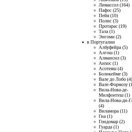
Лимассол (164)
Пафос (25)
Пейя (10)
Полис (3)
Протарас (19)
Тала (1)
Энгоми (2)
в Португалии
Албуфейра (5)
Алгош (1)
Алмансил (3)
Анхос (1)
Асотеяш (4)
Боликейме (3)
Вале до Лобо (4
Вале-Формозу (
Вила-Нова-де-
Милфонтеш (1)
Вила-Нова-ди-Г
(4)
Виламора (11)
Гиа (1)
Гондомар (2)
Гуарда (1)