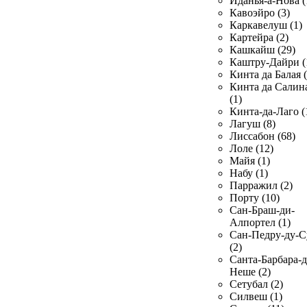
Иданья-а-Нова (
Кавоэйро (3)
Каркавелуш (1)
Картейра (2)
Кашкайш (29)
Каштру-Дайри (
Кинта да Балая (
Кинта да Салин
(1)
Кинта-да-Лаго (
Лагуш (8)
Лиссабон (68)
Лоле (12)
Майя (1)
Набу (1)
Парражил (2)
Порту (10)
Сан-Браш-ди-
Алпортел (1)
Сан-Педру-ду-С
(2)
Санта-Барбара-д
Неше (2)
Сетубал (2)
Силвеш (1)