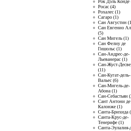
Рок Дэль Конде 
Росас (4)
Рохалес (1)
Сагаро (1)
Сан Августин (1
Сан Евгенио Ал
(5)
Сан Мигель (1)
Сан Фелиу де
Гишольс (1)
Сан-Андрес-де-
Льеванерас (1)
Сан-Жуст-Десве
(11)
Сан-Кугат-дель-
Вальес (6)
Сан-Мигель-де-
Абона (1)
Сан-Себастьян (
Сант Антони де
Калонже (1)
Санта-Брихида (
Санта-Крус-де-
Тенерифе (1)
Санта-Эулалия-д