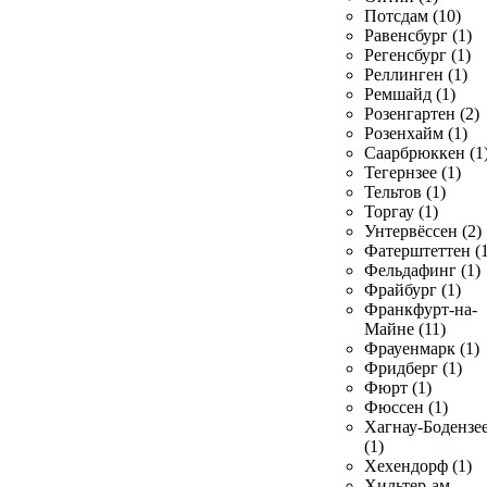
Потсдам (10)
Равенсбург (1)
Регенсбург (1)
Реллинген (1)
Ремшайд (1)
Розенгартен (2)
Розенхайм (1)
Саарбрюккен (1
Тегернзее (1)
Тельтов (1)
Торгау (1)
Унтервёссен (2)
Фатерштеттен (1
Фельдафинг (1)
Фрайбург (1)
Франкфурт-на-
Майне (11)
Фрауенмарк (1)
Фридберг (1)
Фюрт (1)
Фюссен (1)
Хагнау-Бодензе
(1)
Хехендорф (1)
Хильтер-ам-