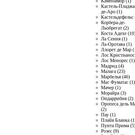
Кампоамор (1)
Кастель-Пладжа
де-Аро (1)
Кастельдефельс 
Корбера-де-
Льобрегат (2)
Коста Адехе (10
Ла Сения (1)
Ла-Оротава (1)
Ллорет де Мар (
Лос Кристианос 
Лос Менорес (1)
Мадрид (4)
Малага (23)
Марбелья (46)
Мас Фуматас (1)
Мачер (1)
Морайра (3)
Ондаррибия (2)
Оропеса дель М
(2)
Пау (1)
Плайя Бланка (1
Пунта Прима (5
Розес (9)