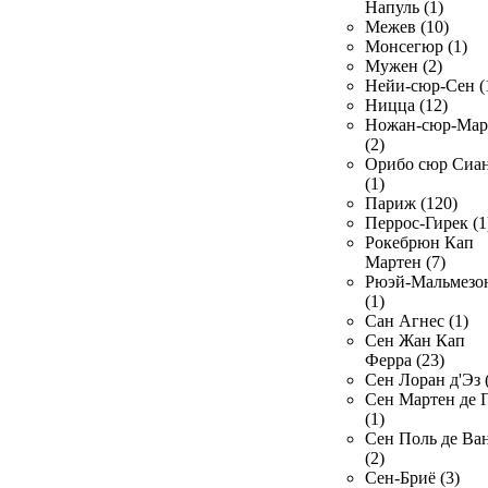
Напуль (1)
Межев (10)
Монсегюр (1)
Мужен (2)
Нейи-сюр-Сен (
Ницца (12)
Ножан-сюр-Ма
(2)
Орибо сюр Сиа
(1)
Париж (120)
Перрос-Гирек (1
Рокебрюн Кап
Мартен (7)
Рюэй-Мальмезо
(1)
Сан Агнес (1)
Сен Жан Кап
Ферра (23)
Сен Лоран д'Эз 
Сен Мартен де 
(1)
Сен Поль де Ва
(2)
Сен-Бриё (3)