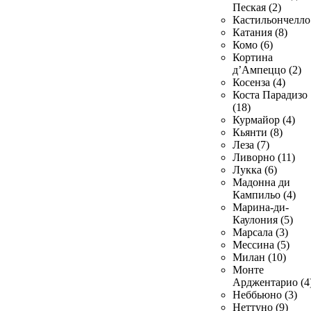
Пеская (2)
Кастильончелло 
Катания (8)
Комо (6)
Кортина
д’Ампеццо (2)
Косенза (4)
Коста Парадизо
(18)
Курмайор (4)
Кьянти (8)
Леза (7)
Ливорно (11)
Лукка (6)
Мадонна ди
Кампильо (4)
Марина-ди-
Каулония (5)
Марсала (3)
Мессина (5)
Милан (10)
Монте
Арджентарио (4
Неббьюно (3)
Неттуно (9)