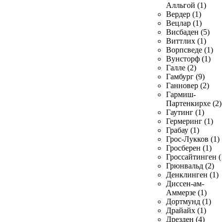
Алльгой (1)
Вердер (1)
Вецлар (1)
Висбаден (5)
Виттлих (1)
Ворпсведе (1)
Вунсторф (1)
Галле (2)
Гамбург (9)
Ганновер (2)
Гармиш-
Партенкирхе (2)
Гаутинг (1)
Гермеринг (1)
Грабау (1)
Грос-Лукков (1)
Гросберен (1)
Гроссайтинген (
Грюнвальд (2)
Денклинген (1)
Диссен-ам-
Аммерзе (1)
Дортмунд (1)
Драйайх (1)
Дрезден (4)