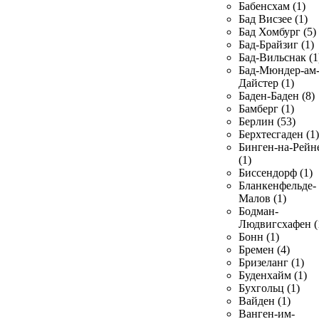
Бабенсхам (1)
Бад Висзее (1)
Бад Хомбург (5)
Бад-Брайзиг (1)
Бад-Вильснак (1
Бад-Мюндер-ам
Дайстер (1)
Баден-Баден (8)
Бамберг (1)
Берлин (53)
Берхтесгаден (1)
Бинген-на-Рейн
(1)
Биссендорф (1)
Бланкенфельде-
Малов (1)
Бодман-
Людвигсхафен (
Бонн (1)
Бремен (4)
Бризеланг (1)
Буденхайм (1)
Бухгольц (1)
Вайден (1)
Ванген-им-