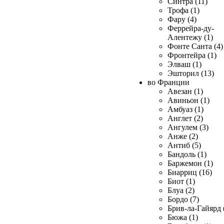
Синтра (11)
Трофа (1)
Фару (4)
Феррейра-ду-
Алентежу (1)
Фонте Санта (4)
Фронтейра (1)
Элваш (1)
Эшторил (13)
во Франции
Авезан (1)
Авиньон (1)
Амбуаз (1)
Англет (2)
Ангулем (3)
Анже (2)
Антиб (5)
Бандоль (1)
Баржемон (1)
Биарриц (16)
Биот (1)
Блуа (2)
Бордо (7)
Брив-ла-Гайярд 
Бюжа (1)