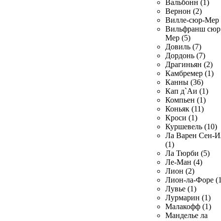
Вальбонн (1)
Вернон (2)
Вилле-сюр-Мер 
Вильфранш сюр
Мер (5)
Довиль (7)
Дордонь (7)
Драгиньян (2)
Камбремер (1)
Канны (36)
Кап д`Аи (1)
Компьен (1)
Коньяк (11)
Кроси (1)
Куршевель (10)
Ла Варен Сен-И
(1)
Ла Тюрби (5)
Ле-Ман (4)
Лион (2)
Лион-ла-Форе (1
Лувье (1)
Лурмарин (1)
Малакофф (1)
Манделье ла