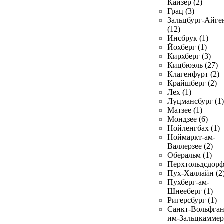
Кайзер (2)
Грац (3)
Зальцбург-Айге
(12)
Инсбрук (1)
Йохберг (1)
Кирхберг (3)
Кицбюэль (27)
Клагенфурт (2)
Крайшберг (2)
Лех (1)
Луцмансбург (1)
Матзее (1)
Мондзее (6)
Нойленгбах (1)
Ноймаркт-ам-
Валлерзее (2)
Оберальм (1)
Перхтольдсдорф
Пух-Халлайн (2
Пухберг-ам-
Шнееберг (1)
Ригерсбург (1)
Санкт-Вольфган
им-Зальцкаммер