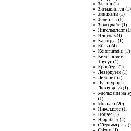
Засниц (1)
Зигмаринген (1)
Зинцхайм (1)
Золинген (1)
Зюльцхайн (1)
Ингольштадт (1
Инцелль (1)
Карлсруэ (1)
Кёльн (4)
Кёнигштайн (1)
Кёнигштайн-
Таунус (1)
Кронберг (1)
Леверкузен (1)
Лейпциг (2)
Луфткурорт-
Люкендорф (1)
Мюльхайм-на-Р
(1)
Мюнхен (20)
Николасзее (1)
Нойзес (1)
Нюрнберг (2)
Обераммергау (3
Ойтин (1)