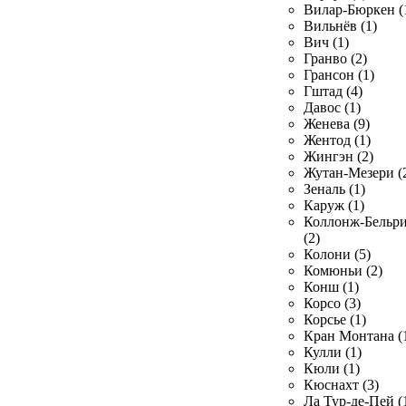
Вилар-Бюркен (
Вильнёв (1)
Вич (1)
Гранво (2)
Грансон (1)
Гштад (4)
Давос (1)
Женева (9)
Жентод (1)
Жингэн (2)
Жутан-Мезери (
Зеналь (1)
Каруж (1)
Коллонж-Бельр
(2)
Колони (5)
Комюньи (2)
Конш (1)
Корсо (3)
Корсье (1)
Кран Монтана (
Кулли (1)
Кюли (1)
Кюснахт (3)
Ла Тур-де-Пей (