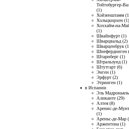
Тойтобургер-Ва
(1)
Хойзенштамм (1
Хольцкирхен (1
Хоххайм-на-Ма
(1)
Швайнфурт (1)
Шварцвальд (2)
Шварценбрук (1
Шнефердинген (
Штарнберг (1)
Штральзунд (1)
Штутгарт (6)
Энген (1)
Эрфурт (2)
Этринген (1)
в Испании
Эль Мадроньяль 
Аликанте (29)
Алтея (8)
Аренис-де-Мун
(1)
Ареньс-де-Мар (
Аржентона (1)