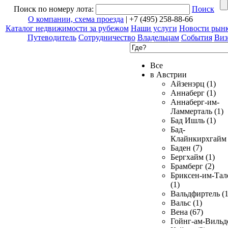
Поиск по номеру лота:
Поиск
О компании, схема проезда
| +7 (495) 258-88-66
Каталог недвижимости за рубежом
Наши услуги
Новости рын
Путеводитель
Сотрудничество
Владельцам
События
Виз
Все
в Австрии
Айзенэрц (1)
Аннаберг (1)
Аннаберг-им-
Ламмерталь (1)
Бад Ишль (1)
Бад-
Клайнкирхгайм 
Баден (7)
Бергхайм (1)
Брамберг (2)
Бриксен-им-Тал
(1)
Вальдфиртель (1
Вальс (1)
Вена (67)
Гойнг-ам-Вильд