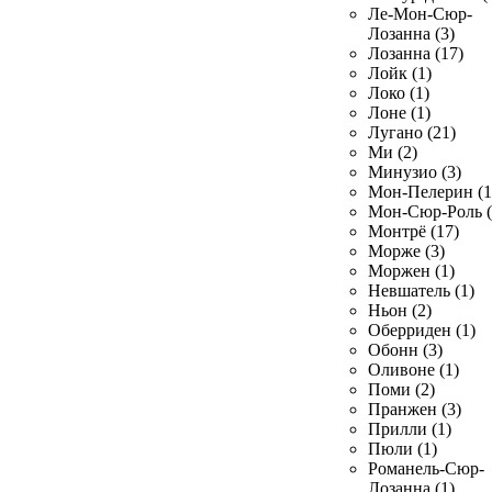
Ле-Мон-Сюр-
Лозанна (3)
Лозанна (17)
Лойк (1)
Локо (1)
Лоне (1)
Лугано (21)
Ми (2)
Минузио (3)
Мон-Пелерин (1
Мон-Сюр-Роль (
Монтрё (17)
Морже (3)
Моржен (1)
Невшатель (1)
Ньон (2)
Оберриден (1)
Обонн (3)
Оливоне (1)
Поми (2)
Пранжен (3)
Прилли (1)
Пюли (1)
Романель-Сюр-
Лозанна (1)