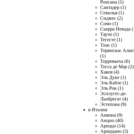
Ронсана (1)
Сантадер (1)
Севилья (1)
Сиджес (2)
Сомо (1)
Сьерра Невада (
Таучо (1)
Тегесте (1)
Тиас (1)
Торвискас Альт
(1)
Торревьеха (6)
Тосса де Мар (2)
Хавея (4)
Эль Дуке (1)
Эль Кабле (1)
Эль Рок (1)
Эсплугес-де-
Льобрегат (4)
Эстепона (9)
в Италии
Анкона (9)
Анцио (40)
Ареццо (14)
Ариццано (3)