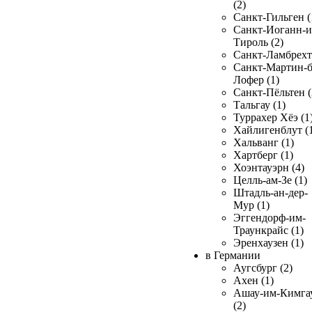
(2)
Санкт-Гильген (
Санкт-Иоганн-и
Тироль (2)
Санкт-Ламбрехт 
Санкт-Мартин-б
Лофер (1)
Санкт-Пёльтен (
Тальгау (1)
Туррахер Хёэ (1
Хайлигенблут (
Хальванг (1)
Хартберг (1)
Хоэнтауэрн (4)
Целль-ам-Зе (1)
Штадль-ан-дер-
Мур (1)
Эггендорф-им-
Траункрайс (1)
Эренхаузен (1)
в Германии
Аугсбург (2)
Ахен (1)
Ашау-им-Кимга
(2)