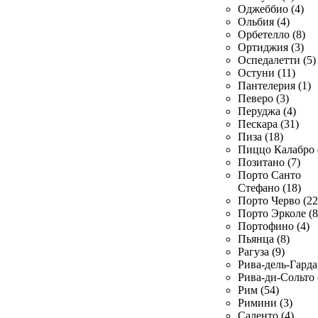
Оджеббио (4)
Ольбия (4)
Орбетелло (8)
Ортиджия (3)
Оспедалетти (5)
Остуни (11)
Пантелерия (1)
Певеро (3)
Перуджа (4)
Пескара (31)
Пиза (18)
Пиццо Калабро 
Позитано (7)
Порто Санто
Стефано (18)
Порто Черво (22
Порто Эрколе (8
Портофино (4)
Пьянца (8)
Рагуза (9)
Рива-дель-Гарда 
Рива-ди-Сольто 
Рим (54)
Римини (3)
Саленто (4)