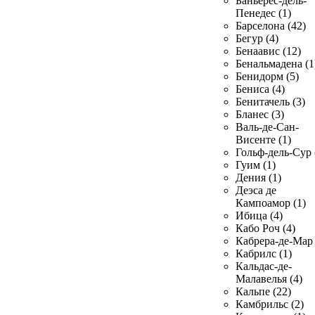
Баньерес-дель-
Пенедес (1)
Барселона (42)
Бегур (4)
Бенаавис (12)
Бенальмадена (1
Бенидорм (5)
Бениса (4)
Бенитачель (3)
Бланес (3)
Валь-де-Сан-
Висенте (1)
Гольф-дель-Сур 
Гуим (1)
Дения (1)
Деэса де
Кампоамор (1)
Ибица (4)
Кабо Роч (4)
Кабрера-де-Мар 
Кабрилс (1)
Кальдас-де-
Малавелья (4)
Кальпе (22)
Камбрильс (2)