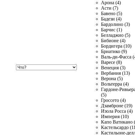
Арона (4)
Асти (7)
Бавено (5)
Бадези (4)
Бардолино (3)
Барчис (1)
Белладжио (5)
Бибионе (4)
Бордигера (10)
Бриатико (9)
Валь-ди-Фасса (
Варесе (8)
Хочу
Венеция (3)
купить
Вербания (13)
Верона (5)
Вольтерра (4)
Гардоне-Ривьер
(5)
Гроссето (4)
Дзамброне (19)
Изола Росса (4)
Империя (10)
Капо Ватикано (
Кастельсардо (1
Кастильоне-делл