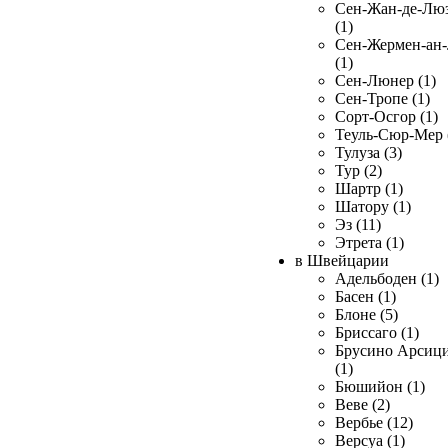
Сен-Жан-де-Лю
(1)
Сен-Жермен-ан
(1)
Сен-Люнер (1)
Сен-Тропе (1)
Сорт-Осгор (1)
Теуль-Сюр-Мер 
Тулуза (3)
Тур (2)
Шартр (1)
Шатору (1)
Эз (11)
Этрета (1)
в Швейцарии
Адельбоден (1)
Басен (1)
Блоне (5)
Бриссаго (1)
Брусино Арсиц
(1)
Бюшийон (1)
Веве (2)
Вербье (12)
Версуа (1)