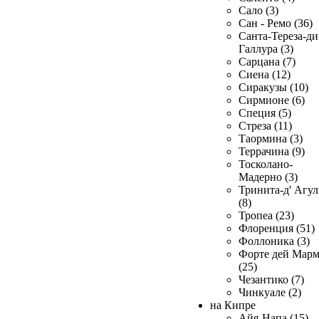
Сало (3)
Сан - Ремо (36)
Санта-Тереза-ди
Галлура (3)
Сарцана (7)
Сиена (12)
Сиракузы (10)
Сирмионе (6)
Специя (5)
Стреза (11)
Таормина (3)
Террачина (9)
Тосколано-
Мадерно (3)
Тринита-д' Агул
(8)
Тропеа (23)
Флоренция (51)
Фоллоника (3)
Форте дей Мар
(25)
Чезантико (7)
Чинкуале (2)
на Кипре
Айя-Напа (15)