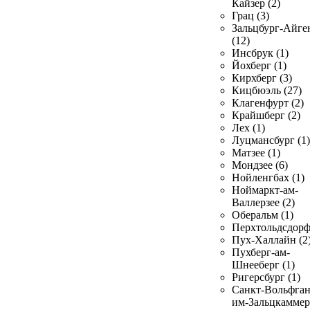
Кайзер (2)
Грац (3)
Зальцбург-Айге
(12)
Инсбрук (1)
Йохберг (1)
Кирхберг (3)
Кицбюэль (27)
Клагенфурт (2)
Крайшберг (2)
Лех (1)
Луцмансбург (1)
Матзее (1)
Мондзее (6)
Нойленгбах (1)
Ноймаркт-ам-
Валлерзее (2)
Оберальм (1)
Перхтольдсдорф
Пух-Халлайн (2
Пухберг-ам-
Шнееберг (1)
Ригерсбург (1)
Санкт-Вольфган
им-Зальцкаммер