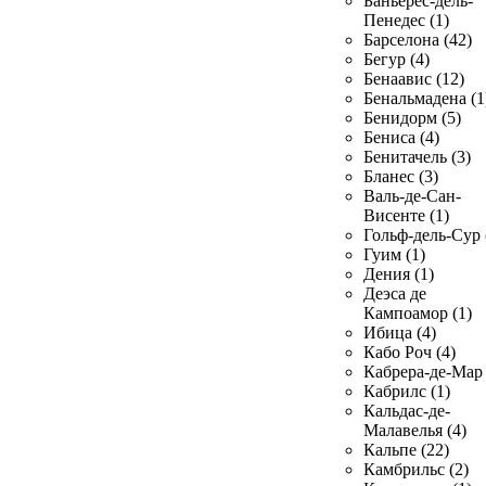
Баньерес-дель-
Пенедес (1)
Барселона (42)
Бегур (4)
Бенаавис (12)
Бенальмадена (1
Бенидорм (5)
Бениса (4)
Бенитачель (3)
Бланес (3)
Валь-де-Сан-
Висенте (1)
Гольф-дель-Сур 
Гуим (1)
Дения (1)
Деэса де
Кампоамор (1)
Ибица (4)
Кабо Роч (4)
Кабрера-де-Мар 
Кабрилс (1)
Кальдас-де-
Малавелья (4)
Кальпе (22)
Камбрильс (2)