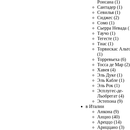
Ронсана (1)
Сантадер (1)
Севилья (1)
Сиджес (2)
Сомо (1)
Сьерра Невада (
Таучо (1)
Тегесте (1)
Тиас (1)
Торвискас Альт
(1)
Торревьеха (6)
Тосса де Мар (2)
Хавея (4)
Эль Дуке (1)
Эль Кабле (1)
Эль Рок (1)
Эсплугес-де-
Льобрегат (4)
Эстепона (9)
в Италии
Анкона (9)
Анцио (40)
Ареццо (14)
Ариццано (3)