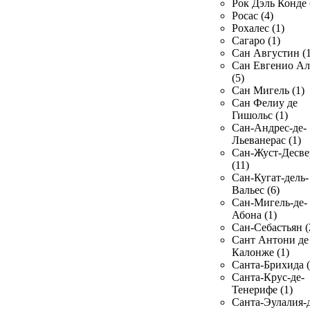
Рок Дэль Конде 
Росас (4)
Рохалес (1)
Сагаро (1)
Сан Августин (1
Сан Евгенио Ал
(5)
Сан Мигель (1)
Сан Фелиу де
Гишольс (1)
Сан-Андрес-де-
Льеванерас (1)
Сан-Жуст-Десве
(11)
Сан-Кугат-дель-
Вальес (6)
Сан-Мигель-де-
Абона (1)
Сан-Себастьян (
Сант Антони де
Калонже (1)
Санта-Брихида (
Санта-Крус-де-
Тенерифе (1)
Санта-Эулалия-д