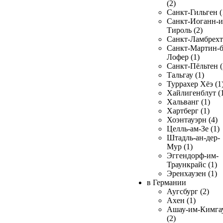
(2)
Санкт-Гильген (
Санкт-Иоганн-и
Тироль (2)
Санкт-Ламбрехт 
Санкт-Мартин-б
Лофер (1)
Санкт-Пёльтен (
Тальгау (1)
Туррахер Хёэ (1
Хайлигенблут (
Хальванг (1)
Хартберг (1)
Хоэнтауэрн (4)
Целль-ам-Зе (1)
Штадль-ан-дер-
Мур (1)
Эггендорф-им-
Траункрайс (1)
Эренхаузен (1)
в Германии
Аугсбург (2)
Ахен (1)
Ашау-им-Кимга
(2)