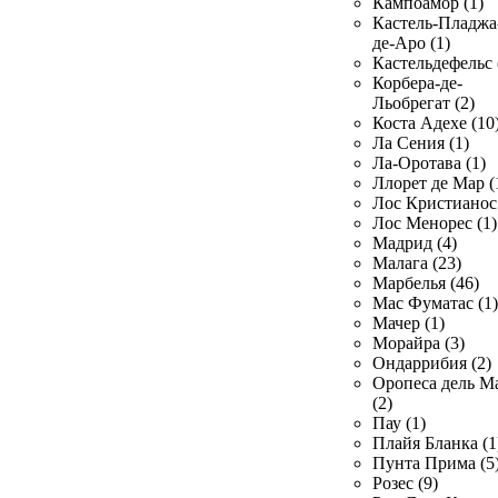
Кампоамор (1)
Кастель-Пладжа
де-Аро (1)
Кастельдефельс 
Корбера-де-
Льобрегат (2)
Коста Адехе (10
Ла Сения (1)
Ла-Оротава (1)
Ллорет де Мар (
Лос Кристианос 
Лос Менорес (1)
Мадрид (4)
Малага (23)
Марбелья (46)
Мас Фуматас (1)
Мачер (1)
Морайра (3)
Ондаррибия (2)
Оропеса дель М
(2)
Пау (1)
Плайя Бланка (1
Пунта Прима (5
Розес (9)