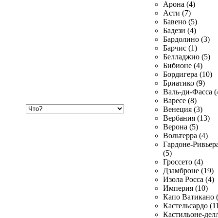
Арона (4)
Асти (7)
Бавено (5)
Бадези (4)
Бардолино (3)
Барчис (1)
Белладжио (5)
Бибионе (4)
Бордигера (10)
Бриатико (9)
Валь-ди-Фасса (
Варесе (8)
Хочу
Венеция (3)
купить
Вербания (13)
Верона (5)
Вольтерра (4)
Гардоне-Ривьер
(5)
Гроссето (4)
Дзамброне (19)
Изола Росса (4)
Империя (10)
Капо Ватикано (
Кастельсардо (1
Кастильоне-делл