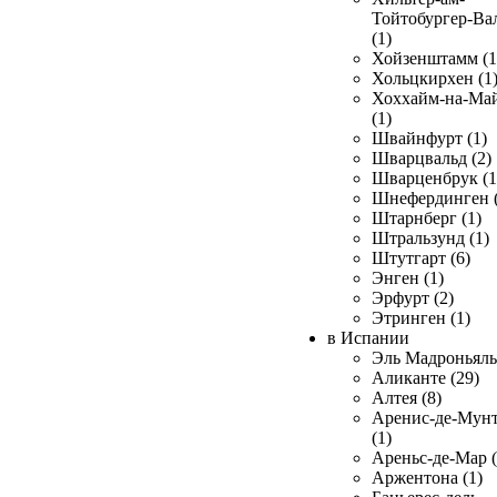
Тойтобургер-Ва
(1)
Хойзенштамм (1
Хольцкирхен (1
Хоххайм-на-Ма
(1)
Швайнфурт (1)
Шварцвальд (2)
Шварценбрук (1
Шнефердинген (
Штарнберг (1)
Штральзунд (1)
Штутгарт (6)
Энген (1)
Эрфурт (2)
Этринген (1)
в Испании
Эль Мадроньяль 
Аликанте (29)
Алтея (8)
Аренис-де-Мун
(1)
Ареньс-де-Мар (
Аржентона (1)