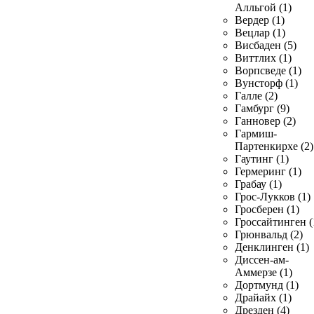
Алльгой (1)
Вердер (1)
Вецлар (1)
Висбаден (5)
Виттлих (1)
Ворпсведе (1)
Вунсторф (1)
Галле (2)
Гамбург (9)
Ганновер (2)
Гармиш-
Партенкирхе (2)
Гаутинг (1)
Гермеринг (1)
Грабау (1)
Грос-Лукков (1)
Гросберен (1)
Гроссайтинген (
Грюнвальд (2)
Денклинген (1)
Диссен-ам-
Аммерзе (1)
Дортмунд (1)
Драйайх (1)
Дрезден (4)