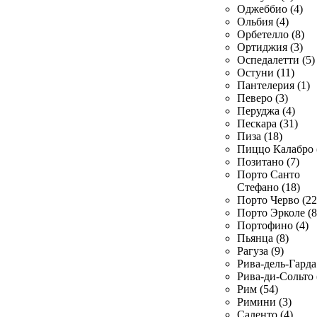
Оджеббио (4)
Ольбия (4)
Орбетелло (8)
Ортиджия (3)
Оспедалетти (5)
Остуни (11)
Пантелерия (1)
Певеро (3)
Перуджа (4)
Пескара (31)
Пиза (18)
Пиццо Калабро 
Позитано (7)
Порто Санто
Стефано (18)
Порто Черво (22
Порто Эрколе (8
Портофино (4)
Пьянца (8)
Рагуза (9)
Рива-дель-Гарда 
Рива-ди-Сольто 
Рим (54)
Римини (3)
Саленто (4)