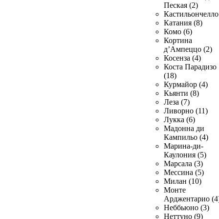
Пеская (2)
Кастильончелло 
Катания (8)
Комо (6)
Кортина
д’Ампеццо (2)
Косенза (4)
Коста Парадизо
(18)
Курмайор (4)
Кьянти (8)
Леза (7)
Ливорно (11)
Лукка (6)
Мадонна ди
Кампильо (4)
Марина-ди-
Каулония (5)
Марсала (3)
Мессина (5)
Милан (10)
Монте
Арджентарио (4
Неббьюно (3)
Неттуно (9)