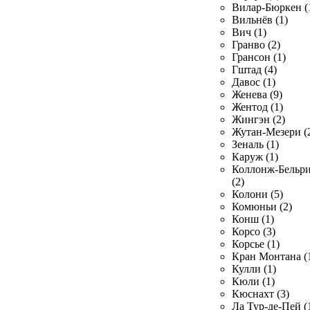
Вилар-Бюркен (
Вильнёв (1)
Вич (1)
Гранво (2)
Грансон (1)
Гштад (4)
Давос (1)
Женева (9)
Жентод (1)
Жингэн (2)
Жутан-Мезери (
Зеналь (1)
Каруж (1)
Коллонж-Бельр
(2)
Колони (5)
Комюньи (2)
Конш (1)
Корсо (3)
Корсье (1)
Кран Монтана (
Кулли (1)
Кюли (1)
Кюснахт (3)
Ла Тур-де-Пей (