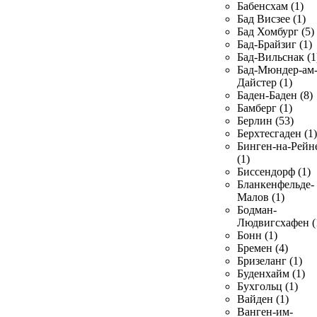
Бабенсхам (1)
Бад Висзее (1)
Бад Хомбург (5)
Бад-Брайзиг (1)
Бад-Вильснак (1
Бад-Мюндер-ам
Дайстер (1)
Баден-Баден (8)
Бамберг (1)
Берлин (53)
Берхтесгаден (1)
Бинген-на-Рейн
(1)
Биссендорф (1)
Бланкенфельде-
Малов (1)
Бодман-
Людвигсхафен (
Бонн (1)
Бремен (4)
Бризеланг (1)
Буденхайм (1)
Бухгольц (1)
Вайден (1)
Ванген-им-