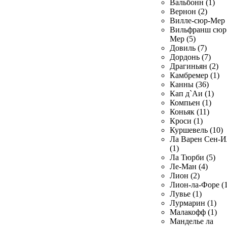
Вальбонн (1)
Вернон (2)
Вилле-сюр-Мер 
Вильфранш сюр
Мер (5)
Довиль (7)
Дордонь (7)
Драгиньян (2)
Камбремер (1)
Канны (36)
Кап д`Аи (1)
Компьен (1)
Коньяк (11)
Кроси (1)
Куршевель (10)
Ла Варен Сен-И
(1)
Ла Тюрби (5)
Ле-Ман (4)
Лион (2)
Лион-ла-Форе (1
Лувье (1)
Лурмарин (1)
Малакофф (1)
Манделье ла