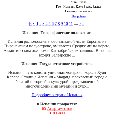
Что:
Вилла
Где:
Испания, Коста Брава, Бланес
Сколько:
по запросу
Подробнее
|<
<
1
2
3
4
5
6
7
8
9
10
11
....
>
>|
Испания. Географическое положение.
Испания расположена в юго-западной части Европы, на
Пиренейском полуострове, омывается Средиземным морем,
Атлантическим океаном и Кантабрийским заливом. В состав
входят Балеарские ...
Испания. Государственное устройство.
Испания – это конституционная монархия, король Хуан
Карлос. Столица Испании - Мадрид, прекрасный город с
богатой историей и культурой, представленной
многочисленными музеями и худо...
Подробнее о стране Испания
в Испании продается:
65
Апартаментов
310
Вилл