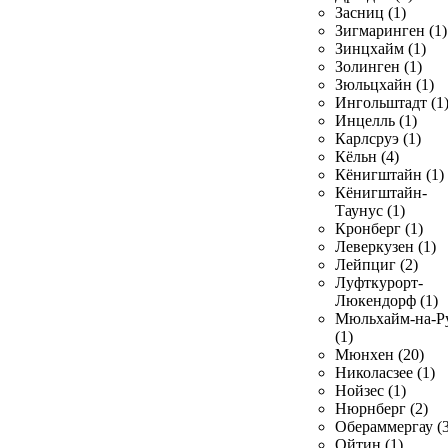
Засниц (1)
Зигмаринген (1)
Зинцхайм (1)
Золинген (1)
Зюльцхайн (1)
Ингольштадт (1
Инцелль (1)
Карлсруэ (1)
Кёльн (4)
Кёнигштайн (1)
Кёнигштайн-
Таунус (1)
Кронберг (1)
Леверкузен (1)
Лейпциг (2)
Луфткурорт-
Люкендорф (1)
Мюльхайм-на-Р
(1)
Мюнхен (20)
Николасзее (1)
Нойзес (1)
Нюрнберг (2)
Обераммергау (3
Ойтин (1)