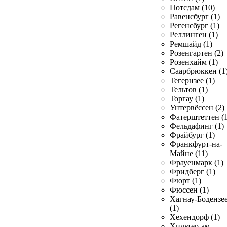
Потсдам (10)
Равенсбург (1)
Регенсбург (1)
Реллинген (1)
Ремшайд (1)
Розенгартен (2)
Розенхайм (1)
Саарбрюккен (1
Тегернзее (1)
Тельтов (1)
Торгау (1)
Унтервёссен (2)
Фатерштеттен (1
Фельдафинг (1)
Фрайбург (1)
Франкфурт-на-
Майне (11)
Фрауенмарк (1)
Фридберг (1)
Фюрт (1)
Фюссен (1)
Хагнау-Бодензе
(1)
Хехендорф (1)
Хильтер-ам-