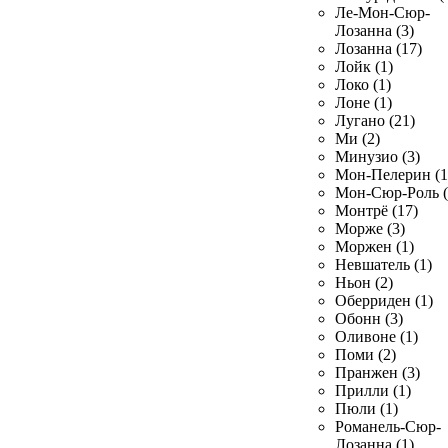
Ле-Мон-Сюр-
Лозанна (3)
Лозанна (17)
Лойк (1)
Локо (1)
Лоне (1)
Лугано (21)
Ми (2)
Минузио (3)
Мон-Пелерин (1
Мон-Сюр-Роль (
Монтрё (17)
Морже (3)
Моржен (1)
Невшатель (1)
Ньон (2)
Оберриден (1)
Обонн (3)
Оливоне (1)
Поми (2)
Пранжен (3)
Прилли (1)
Пюли (1)
Романель-Сюр-
Лозанна (1)