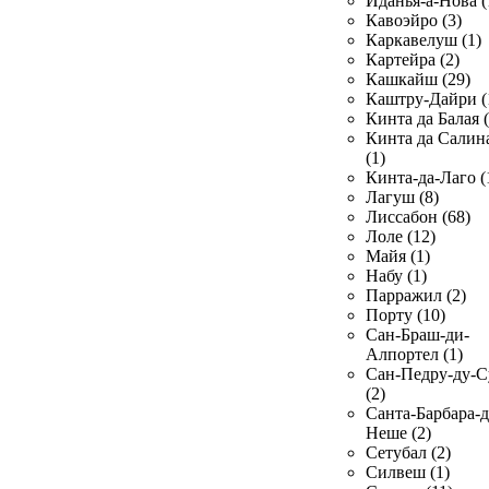
Иданья-а-Нова (
Кавоэйро (3)
Каркавелуш (1)
Картейра (2)
Кашкайш (29)
Каштру-Дайри (
Кинта да Балая (
Кинта да Салин
(1)
Кинта-да-Лаго (
Лагуш (8)
Лиссабон (68)
Лоле (12)
Майя (1)
Набу (1)
Парражил (2)
Порту (10)
Сан-Браш-ди-
Алпортел (1)
Сан-Педру-ду-С
(2)
Санта-Барбара-д
Неше (2)
Сетубал (2)
Силвеш (1)