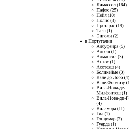
Лимассол (164)
Пафос (25)
Пейя (10)
Полис (3)
Протарас (19)
Тала (1)
Энгоми (2)
в Португалии
Албуфейра (5)
Алгош (1)
Алмансил (3)
Анхос (1)
Асотеяш (4)
Боликейме (3)
Вале до Лобо (4
Вале-Формозу (
Вила-Нова-де-
Милфонтеш (1)
Вила-Нова-ди-Г
(4)
Виламора (11)
Гиа (1)
Гондомар (2)
Гуарда (1)