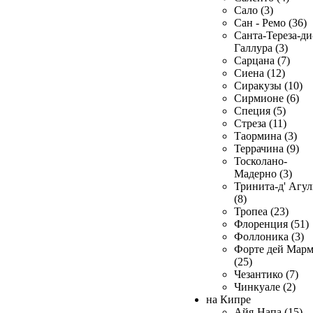
Сало (3)
Сан - Ремо (36)
Санта-Тереза-ди
Галлура (3)
Сарцана (7)
Сиена (12)
Сиракузы (10)
Сирмионе (6)
Специя (5)
Стреза (11)
Таормина (3)
Террачина (9)
Тосколано-
Мадерно (3)
Тринита-д' Агул
(8)
Тропеа (23)
Флоренция (51)
Фоллоника (3)
Форте дей Мар
(25)
Чезантико (7)
Чинкуале (2)
на Кипре
Айя-Напа (15)