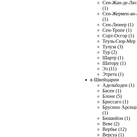
Сен-Жан-де-Лю
(1)
Сен-Жермен-ан
(1)
Сен-Люнер (1)
Сен-Тропе (1)
Сорт-Осгор (1)
Теуль-Сюр-Мер 
Тулуза (3)
Тур (2)
Шартр (1)
Шатору (1)
Эз (11)
Этрета (1)
в Швейцарии
Адельбоден (1)
Басен (1)
Блоне (5)
Бриссаго (1)
Брусино Арсиц
(1)
Бюшийон (1)
Веве (2)
Вербье (12)
Версуа (1)