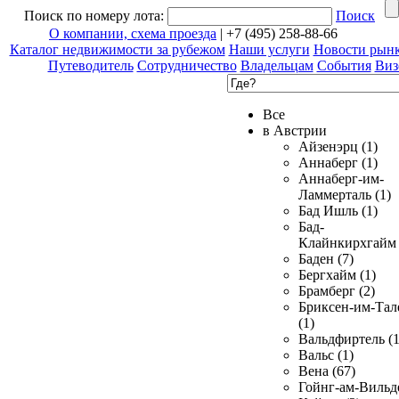
Поиск по номеру лота:
Поиск
О компании, схема проезда
| +7 (495) 258-88-66
Каталог недвижимости за рубежом
Наши услуги
Новости рын
Путеводитель
Сотрудничество
Владельцам
События
Виз
Все
в Австрии
Айзенэрц (1)
Аннаберг (1)
Аннаберг-им-
Ламмерталь (1)
Бад Ишль (1)
Бад-
Клайнкирхгайм 
Баден (7)
Бергхайм (1)
Брамберг (2)
Бриксен-им-Тал
(1)
Вальдфиртель (1
Вальс (1)
Вена (67)
Гойнг-ам-Вильд