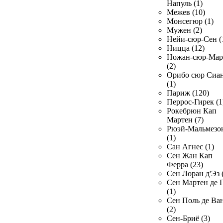
Напуль (1)
Межев (10)
Монсегюр (1)
Мужен (2)
Нейи-сюр-Сен (
Ницца (12)
Ножан-сюр-Ма
(2)
Орибо сюр Сиа
(1)
Париж (120)
Перрос-Гирек (1
Рокебрюн Кап
Мартен (7)
Рюэй-Мальмезо
(1)
Сан Агнес (1)
Сен Жан Кап
Ферра (23)
Сен Лоран д'Эз 
Сен Мартен де 
(1)
Сен Поль де Ва
(2)
Сен-Бриё (3)