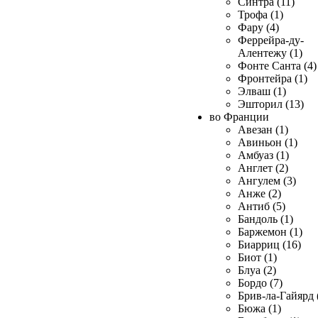
Синтра (11)
Трофа (1)
Фару (4)
Феррейра-ду-
Алентежу (1)
Фонте Санта (4)
Фронтейра (1)
Элваш (1)
Эшторил (13)
во Франции
Авезан (1)
Авиньон (1)
Амбуаз (1)
Англет (2)
Ангулем (3)
Анже (2)
Антиб (5)
Бандоль (1)
Баржемон (1)
Биарриц (16)
Биот (1)
Блуа (2)
Бордо (7)
Брив-ла-Гайярд 
Бюжа (1)