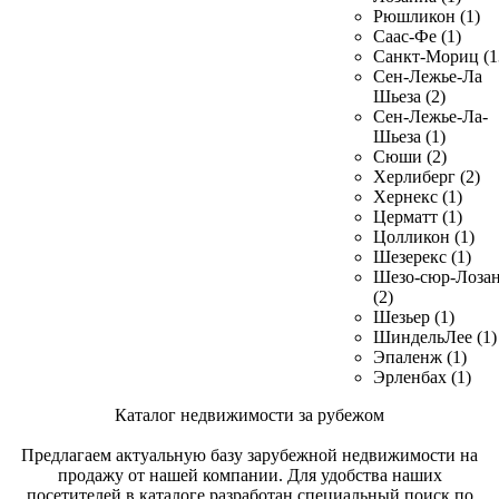
Рюшликон (1)
Саас-Фе (1)
Санкт-Мориц (1
Сен-Лежье-Ла
Шьеза (2)
Сен-Лежье-Ла-
Шьеза (1)
Сюши (2)
Херлиберг (2)
Хернекс (1)
Церматт (1)
Цолликон (1)
Шезерекс (1)
Шезо-сюр-Лоза
(2)
Шезьер (1)
ШиндельЛее (1)
Эпаленж (1)
Эрленбах (1)
Каталог недвижимости за рубежом
Предлагаем актуальную базу зарубежной недвижимости на
продажу от нашей компании. Для удобства наших
посетителей в каталоге разработан специальный поиск по