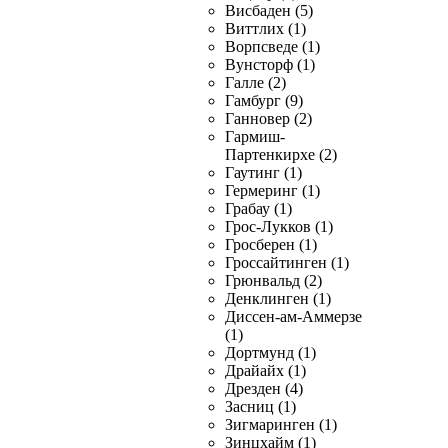
Висбаден (5)
Виттлих (1)
Ворпсведе (1)
Вунсторф (1)
Галле (2)
Гамбург (9)
Ганновер (2)
Гармиш-
Партенкирхе (2)
Гаутинг (1)
Гермеринг (1)
Грабау (1)
Грос-Лукков (1)
Гросберен (1)
Гроссайтинген (1)
Грюнвальд (2)
Денклинген (1)
Диссен-ам-Аммерзе
(1)
Дортмунд (1)
Драйайх (1)
Дрезден (4)
Засниц (1)
Зигмаринген (1)
Зинцхайм (1)