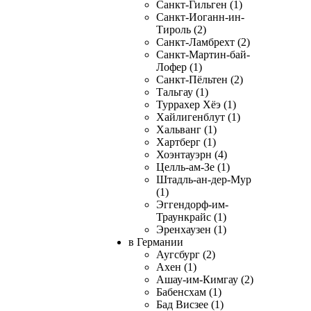
Санкт-Гильген (1)
Санкт-Иоганн-ин-
Тироль (2)
Санкт-Ламбрехт (2)
Санкт-Мартин-бай-
Лофер (1)
Санкт-Пёльтен (2)
Тальгау (1)
Туррахер Хёэ (1)
Хайлигенблут (1)
Хальванг (1)
Хартберг (1)
Хоэнтауэрн (4)
Целль-ам-Зе (1)
Штадль-ан-дер-Мур
(1)
Эггендорф-им-
Траункрайс (1)
Эренхаузен (1)
в Германии
Аугсбург (2)
Ахен (1)
Ашау-им-Кимгау (2)
Бабенсхам (1)
Бад Висзее (1)