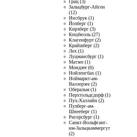
Грац (3)
Зальцбург-Айген
(12)
Инсбрук (1)
Йохберг (1)
Кирхберг (3)
Кицбюэль (27)
Клагенфурт (2)
Крайшберг (2)
Лех (1)
Луцмансбург (1)
Матзее (1)
Мондзее (6)
Нойленгбах (1)
Ноймаркт-ам-
Валлерзее (2)
Оберальм (1)
Перхтольдсдорф (1)
Пух-Халлайн (2)
Пухберг-ам-
Шнееберг (1)
Ригерсбург (1)
Санкт-Вольфганг-
им-Зальцкаммергут
(2)