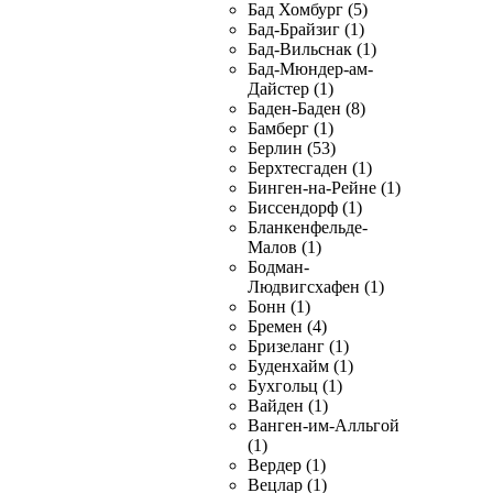
Бад Хомбург (5)
Бад-Брайзиг (1)
Бад-Вильснак (1)
Бад-Мюндер-ам-
Дайстер (1)
Баден-Баден (8)
Бамберг (1)
Берлин (53)
Берхтесгаден (1)
Бинген-на-Рейне (1)
Биссендорф (1)
Бланкенфельде-
Малов (1)
Бодман-
Людвигсхафен (1)
Бонн (1)
Бремен (4)
Бризеланг (1)
Буденхайм (1)
Бухгольц (1)
Вайден (1)
Ванген-им-Алльгой
(1)
Вердер (1)
Вецлар (1)