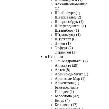
Хоххайм-на-Майне
(1)
Швайнфурт (1)
Шварцвальд (2)
Шварценбрук (1)
Шнефердинген (1)
Штарнберг (1)
Штральзунд (1)
Штутгарт (6)
Энген (1)
Эрфурт (2)
Этринген (1)
в Испании
Эль Мадроньяль (2)
Аликанте (29)
Алтея (8)
Аренис-де-Мунт (1)
Ареньс-де-Мар (1)
Аржентона (1)
Баньерес-дель-
Пенедес (1)
Барселона (42)
Бегур (4)
Бенаавис (12)