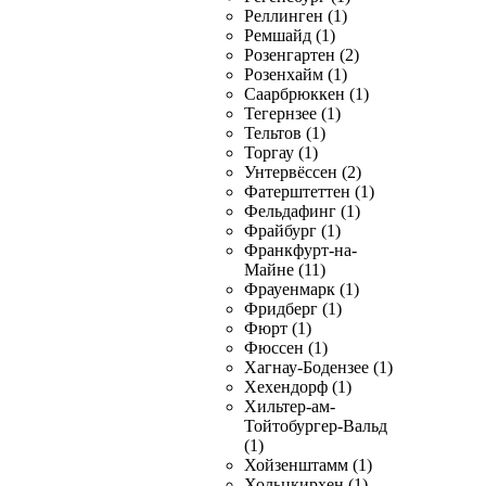
Реллинген (1)
Ремшайд (1)
Розенгартен (2)
Розенхайм (1)
Саарбрюккен (1)
Тегернзее (1)
Тельтов (1)
Торгау (1)
Унтервёссен (2)
Фатерштеттен (1)
Фельдафинг (1)
Фрайбург (1)
Франкфурт-на-
Майне (11)
Фрауенмарк (1)
Фридберг (1)
Фюрт (1)
Фюссен (1)
Хагнау-Бодензее (1)
Хехендорф (1)
Хильтер-ам-
Тойтобургер-Вальд
(1)
Хойзенштамм (1)
Хольцкирхен (1)