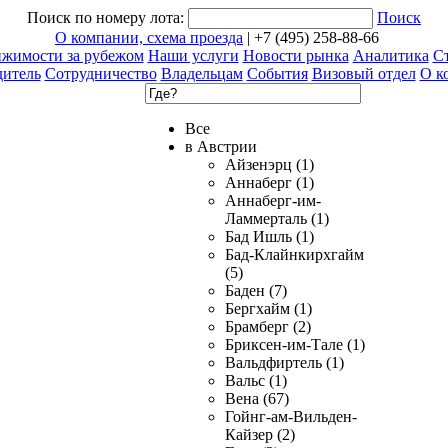
Поиск по номеру лота:
Поиск
О компании, схема проезда
| +7 (495) 258-88-66
ижимости за рубежом
Наши услуги
Новости рынка
Аналитика
Ст
дитель
Сотрудничество
Владельцам
События
Визовый отдел
О к
Все
в Австрии
Айзенэрц (1)
Аннаберг (1)
Аннаберг-им-
Ламмерталь (1)
Бад Ишль (1)
Бад-Клайнкирхгайм
(5)
Баден (7)
Бергхайм (1)
Брамберг (2)
Бриксен-им-Тале (1)
Вальдфиртель (1)
Вальс (1)
Вена (67)
Гойнг-ам-Вильден-
Кайзер (2)