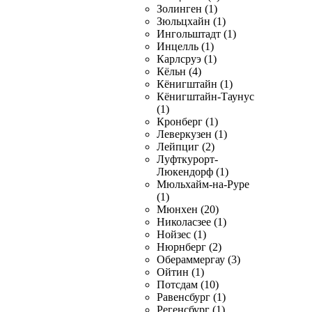
Золинген (1)
Зюльцхайн (1)
Ингольштадт (1)
Инцелль (1)
Карлсруэ (1)
Кёльн (4)
Кёнигштайн (1)
Кёнигштайн-Таунус
(1)
Кронберг (1)
Леверкузен (1)
Лейпциг (2)
Луфткурорт-
Люкендорф (1)
Мюльхайм-на-Руре
(1)
Мюнхен (20)
Николасзее (1)
Нойзес (1)
Нюрнберг (2)
Обераммергау (3)
Ойтин (1)
Потсдам (10)
Равенсбург (1)
Регенсбург (1)