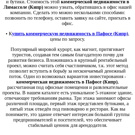
и бутики. Стоимость этой
коммерческой недвижимости в
Лимассоле (Кипр)
можно узнать, обратившись в офис нашей
компании. Сделать это можно несколькими способами:
позвонить по телефону, оставить заявку на сайте, приехать в
офис.
• К
упить коммерческую недвижимость в Пафосе (Кипр)
,
цены по запросу.
Популярный мировой курорт, как магнит, притягивает
туристов, создавая тем самым благодатную почву для
развития бизнеса. Вложившись в крупный рентабельный
проект, можно считать себя счастливчиком, т.к. этот метод
позволит вступить в борьбу за нескончаемый денежный
поток. Один из возможных вариантов инвестирования -
коммерческая недвижимость в Пафосе (Кипр)
,
рассчитанная под офисные помещения и развлекательные
проекты. В нашем каталоге есть уникальное 5-этажное здание,
отвечающее требованиям рынка. Три этажа занимают офисы
различной площади, первый этаж представлен бутиками, а
пятый этаж отведён под пивоварню и ресторан. Как вы
понимаете, это здание отвечает интересам большой группы
предпринимателей и посетителей, что обеспечивает
стабильный ценник для арендодателя.