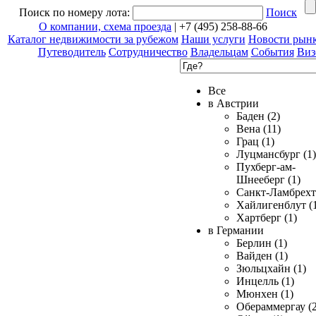
Поиск по номеру лота:
Поиск
О компании, схема проезда
| +7 (495) 258-88-66
Каталог недвижимости за рубежом
Наши услуги
Новости рын
Путеводитель
Сотрудничество
Владельцам
События
Виз
Все
в Австрии
Баден (2)
Вена (11)
Грац (1)
Луцмансбург (1)
Пухберг-ам-
Шнееберг (1)
Санкт-Ламбрехт 
Хайлигенблут (
Хартберг (1)
в Германии
Берлин (1)
Вайден (1)
Зюльцхайн (1)
Инцелль (1)
Мюнхен (1)
Обераммергау (2