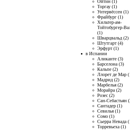
Ойтин (1)
Торгау (1)
Унтервёссен (1)
Фрайбург (1)
Хильтер-ам-
Тойтобургер-Ва
(1)
Шварцвальд (2)
Штутгарт (4)
Эрфурт (1)
в Испании
Аликанте (3)
Барселона (3)
Кальпе (2)
Ллорет де Мар (
Мадрид (2)
Марбелья (2)
Морайра (2)
Розес (2)
Сан-Себастьян (
Сантадер (1)
Севилья (1)
Сомо (1)
Сьерра Невада (
Торревьеха (1)