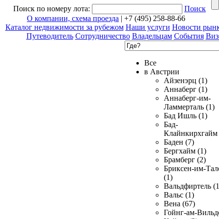
Поиск по номеру лота:
Поиск
О компании, схема проезда
| +7 (495) 258-88-66
Каталог недвижимости за рубежом
Наши услуги
Новости рын
Путеводитель
Сотрудничество
Владельцам
События
Виз
Все
в Австрии
Айзенэрц (1)
Аннаберг (1)
Аннаберг-им-
Ламмерталь (1)
Бад Ишль (1)
Бад-
Клайнкирхгайм 
Баден (7)
Бергхайм (1)
Брамберг (2)
Бриксен-им-Тал
(1)
Вальдфиртель (1
Вальс (1)
Вена (67)
Гойнг-ам-Вильд