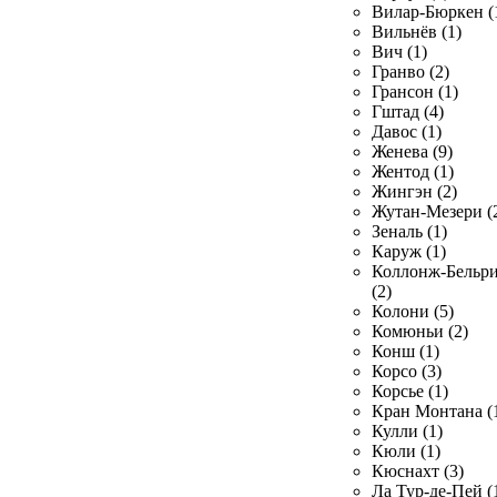
Вилар-Бюркен (
Вильнёв (1)
Вич (1)
Гранво (2)
Грансон (1)
Гштад (4)
Давос (1)
Женева (9)
Жентод (1)
Жингэн (2)
Жутан-Мезери (
Зеналь (1)
Каруж (1)
Коллонж-Бельр
(2)
Колони (5)
Комюньи (2)
Конш (1)
Корсо (3)
Корсье (1)
Кран Монтана (
Кулли (1)
Кюли (1)
Кюснахт (3)
Ла Тур-де-Пей (