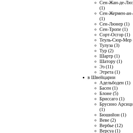
Сен-Жан-де-Лю
(1)
Сен-Жермен-ан
(1)
Сен-Люнер (1)
Сен-Тропе (1)
Сорт-Осгор (1)
Теуль-Сюр-Мер 
Тулуза (3)
Тур (2)
Шартр (1)
Шатору (1)
Эз (11)
Этрета (1)
в Швейцарии
Адельбоден (1)
Басен (1)
Блоне (5)
Бриссаго (1)
Брусино Арсиц
(1)
Бюшийон (1)
Веве (2)
Вербье (12)
Версуа (1)