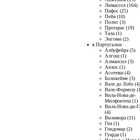
Лимассол (164)
Пафос (25)
Пейя (10)
Полис (3)
Протарас (19)
Тала (1)
Энгоми (2)
в Португалии
Албуфейра (5)
Алгош (1)
Алмансил (3)
Анхос (1)
Асотеяш (4)
Боликейме (3)
Вале до Лобо (4
Вале-Формозу (
Вила-Нова-де-
Милфонтеш (1)
Вила-Нова-ди-Г
(4)
Виламора (11)
Гиа (1)
Гондомар (2)
Гуарда (1)