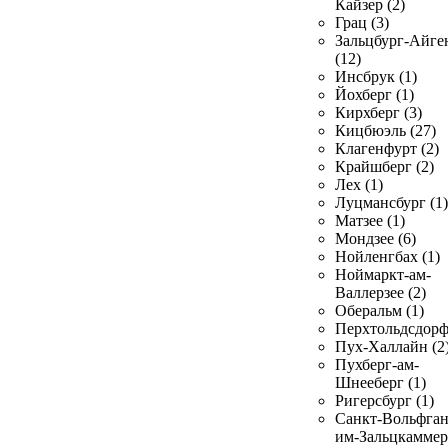
Кайзер (2)
Грац (3)
Зальцбург-Айге
(12)
Инсбрук (1)
Йохберг (1)
Кирхберг (3)
Кицбюэль (27)
Клагенфурт (2)
Крайшберг (2)
Лех (1)
Луцмансбург (1)
Матзее (1)
Мондзее (6)
Нойленгбах (1)
Ноймаркт-ам-
Валлерзее (2)
Оберальм (1)
Перхтольдсдорф
Пух-Халлайн (2
Пухберг-ам-
Шнееберг (1)
Ригерсбург (1)
Санкт-Вольфган
им-Зальцкаммер