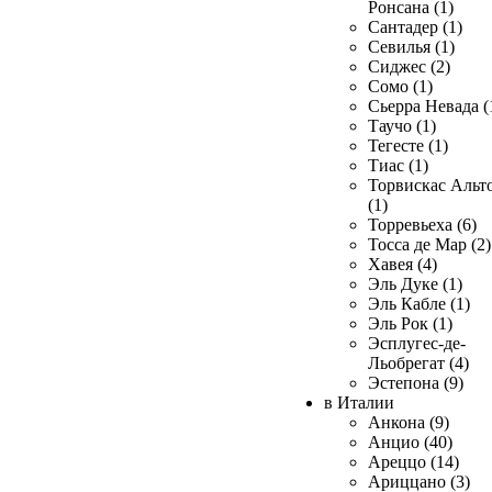
Ронсана (1)
Сантадер (1)
Севилья (1)
Сиджес (2)
Сомо (1)
Сьерра Невада (
Таучо (1)
Тегесте (1)
Тиас (1)
Торвискас Альт
(1)
Торревьеха (6)
Тосса де Мар (2)
Хавея (4)
Эль Дуке (1)
Эль Кабле (1)
Эль Рок (1)
Эсплугес-де-
Льобрегат (4)
Эстепона (9)
в Италии
Анкона (9)
Анцио (40)
Ареццо (14)
Ариццано (3)