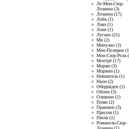
Ле-Мон-Сюр-
Лозанна (3)
Лозанна (17)
Лойк (1)
Локо (1)
Лоне (1)
Лугано (21)
Ми (2)
Минузио (3)
Мон-Пелерин (1
Мон-Сюр-Роль (
Монтрё (17)
Морже (3)
Моржен (1)
Невшатель (1)
Ньон (2)
Оберриден (1)
Обонн (3)
Оливоне (1)
Поми (2)
Пранжен (3)
Прилли (1)
Пюли (1)
Романель-Сюр-
Лозанна (1)