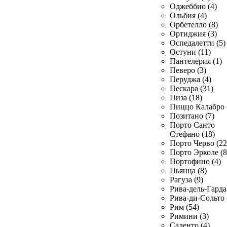
Оджеббио (4)
Ольбия (4)
Орбетелло (8)
Ортиджия (3)
Оспедалетти (5)
Остуни (11)
Пантелерия (1)
Певеро (3)
Перуджа (4)
Пескара (31)
Пиза (18)
Пиццо Калабро 
Позитано (7)
Порто Санто
Стефано (18)
Порто Черво (22
Порто Эрколе (8
Портофино (4)
Пьянца (8)
Рагуза (9)
Рива-дель-Гарда 
Рива-ди-Сольто 
Рим (54)
Римини (3)
Саленто (4)