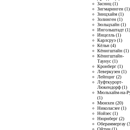
Засниц (1)
Зигмаринген (1)
Зинцхайм (1)
Золинген (1)
Зюльцхайн (1)
Ингольштадт (1
Инцелль (1)
Карлсруэ (1)
Кёльн (4)
Кёнигштайн (1)
Кёнигштайн-
Таунус (1)
Кронберг (1)
Леверкузен (1)
Лейпциг (2)
Луфткурорт-
Люкендорф (1)
Мюльхайм-на-Р
(1)
Мюнхен (20)
Николасзее (1)
Нойзес (1)
Нюрнберг (2)
Обераммергау (3
Ойтин (1)