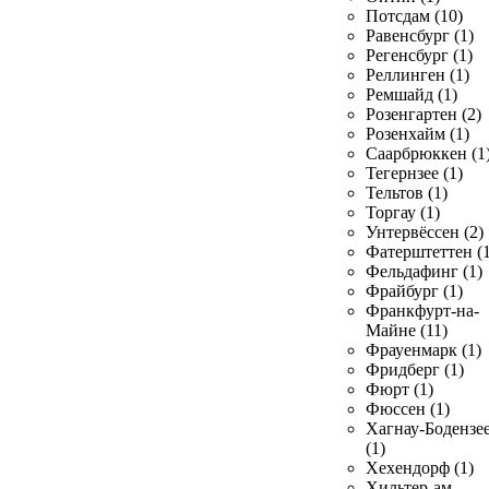
Потсдам (10)
Равенсбург (1)
Регенсбург (1)
Реллинген (1)
Ремшайд (1)
Розенгартен (2)
Розенхайм (1)
Саарбрюккен (1
Тегернзее (1)
Тельтов (1)
Торгау (1)
Унтервёссен (2)
Фатерштеттен (1
Фельдафинг (1)
Фрайбург (1)
Франкфурт-на-
Майне (11)
Фрауенмарк (1)
Фридберг (1)
Фюрт (1)
Фюссен (1)
Хагнау-Бодензе
(1)
Хехендорф (1)
Хильтер-ам-