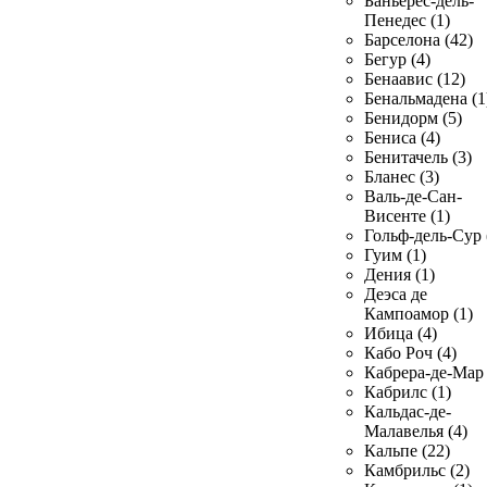
Баньерес-дель-
Пенедес (1)
Барселона (42)
Бегур (4)
Бенаавис (12)
Бенальмадена (1
Бенидорм (5)
Бениса (4)
Бенитачель (3)
Бланес (3)
Валь-де-Сан-
Висенте (1)
Гольф-дель-Сур 
Гуим (1)
Дения (1)
Деэса де
Кампоамор (1)
Ибица (4)
Кабо Роч (4)
Кабрера-де-Мар 
Кабрилс (1)
Кальдас-де-
Малавелья (4)
Кальпе (22)
Камбрильс (2)