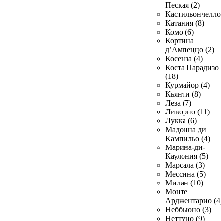
Пеская (2)
Кастильончелло 
Катания (8)
Комо (6)
Кортина
д’Ампеццо (2)
Косенза (4)
Коста Парадизо
(18)
Курмайор (4)
Кьянти (8)
Леза (7)
Ливорно (11)
Лукка (6)
Мадонна ди
Кампильо (4)
Марина-ди-
Каулония (5)
Марсала (3)
Мессина (5)
Милан (10)
Монте
Арджентарио (4
Неббьюно (3)
Неттуно (9)