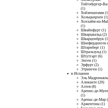
Тойтобургер-Ва
(1)
Хойзенштамм (1
Хольцкирхен (1
Хоххайм-на-Ма
(1)
Швайнфурт (1)
Шварцвальд (2)
Шварценбрук (1
Шнефердинген (
Штарнберг (1)
Штральзунд (1)
Штутгарт (6)
Энген (1)
Эрфурт (2)
Этринген (1)
в Испании
Эль Мадроньяль 
Аликанте (29)
Алтея (8)
Аренис-де-Мун
(1)
Ареньс-де-Мар (
Аржентона (1)