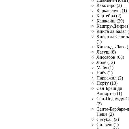
Иданья-а-Нова (
Кавоэйро (3)
Каркавелуш (1)
Картейра (2)
Кашкайш (29)
Каштру-Дайри (
Кинта да Балая (
Кинта да Салин
(1)
Кинта-да-Лаго (
Лагуш (8)
Лиссабон (68)
Лоле (12)
Майя (1)
Набу (1)
Парражил (2)
Порту (10)
Сан-Браш-ди-
Алпортел (1)
Сан-Педру-ду-С
(2)
Санта-Барбара-д
Неше (2)
Сетубал (2)
Силвеш (1)