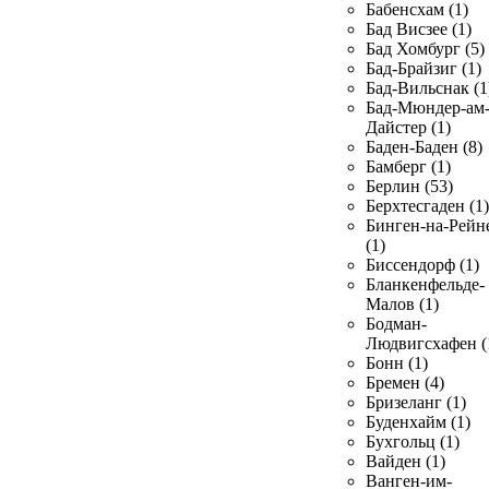
Бабенсхам (1)
Бад Висзее (1)
Бад Хомбург (5)
Бад-Брайзиг (1)
Бад-Вильснак (1
Бад-Мюндер-ам
Дайстер (1)
Баден-Баден (8)
Бамберг (1)
Берлин (53)
Берхтесгаден (1)
Бинген-на-Рейн
(1)
Биссендорф (1)
Бланкенфельде-
Малов (1)
Бодман-
Людвигсхафен (
Бонн (1)
Бремен (4)
Бризеланг (1)
Буденхайм (1)
Бухгольц (1)
Вайден (1)
Ванген-им-