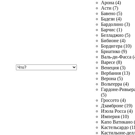
Арона (4)
Асти (7)
Бавено (5)
Бадези (4)
Бардолино (3)
Барчис (1)
Белладжио (5)
Бибионе (4)
Бордигера (10)
Бриатико (9)
Валь-ди-Фасса (
Варесе (8)
Хочу
Венеция (3)
купить
Вербания (13)
Верона (5)
Вольтерра (4)
Гардоне-Ривьер
(5)
Гроссето (4)
Дзамброне (19)
Изола Росса (4)
Империя (10)
Капо Ватикано (
Кастельсардо (1
Кастильоне-делл