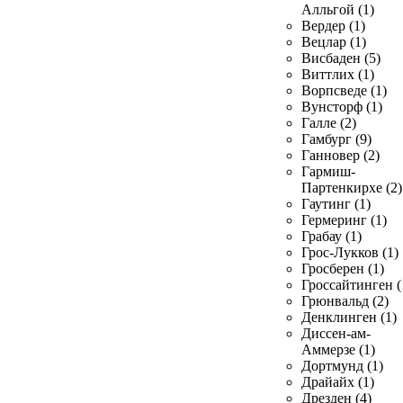
Алльгой (1)
Вердер (1)
Вецлар (1)
Висбаден (5)
Виттлих (1)
Ворпсведе (1)
Вунсторф (1)
Галле (2)
Гамбург (9)
Ганновер (2)
Гармиш-
Партенкирхе (2)
Гаутинг (1)
Гермеринг (1)
Грабау (1)
Грос-Лукков (1)
Гросберен (1)
Гроссайтинген (
Грюнвальд (2)
Денклинген (1)
Диссен-ам-
Аммерзе (1)
Дортмунд (1)
Драйайх (1)
Дрезден (4)