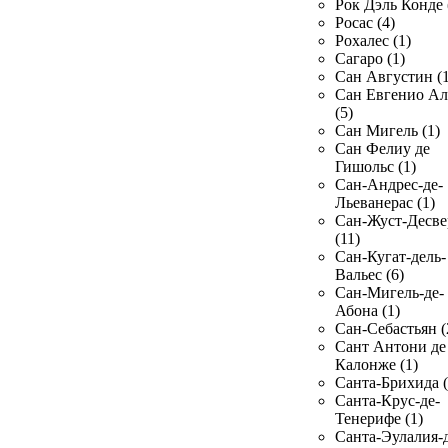
Рок Дэль Конде 
Росас (4)
Рохалес (1)
Сагаро (1)
Сан Августин (1
Сан Евгенио Ал
(5)
Сан Мигель (1)
Сан Фелиу де
Гишольс (1)
Сан-Андрес-де-
Льеванерас (1)
Сан-Жуст-Десве
(11)
Сан-Кугат-дель-
Вальес (6)
Сан-Мигель-де-
Абона (1)
Сан-Себастьян (
Сант Антони де
Калонже (1)
Санта-Брихида (
Санта-Крус-де-
Тенерифе (1)
Санта-Эулалия-д