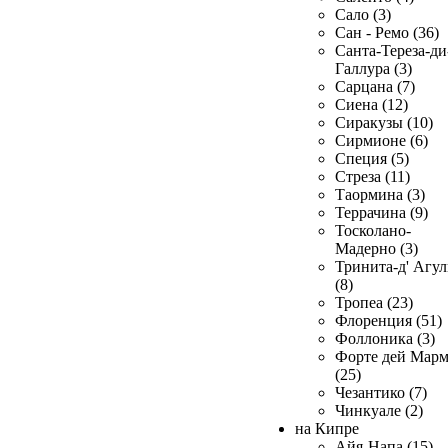
Сало (3)
Сан - Ремо (36)
Санта-Тереза-ди
Галлура (3)
Сарцана (7)
Сиена (12)
Сиракузы (10)
Сирмионе (6)
Специя (5)
Стреза (11)
Таормина (3)
Террачина (9)
Тосколано-
Мадерно (3)
Тринита-д' Агул
(8)
Тропеа (23)
Флоренция (51)
Фоллоника (3)
Форте дей Мар
(25)
Чезантико (7)
Чинкуале (2)
на Кипре
Айя-Напа (15)