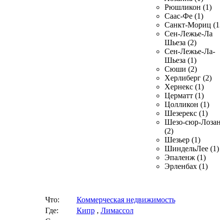
Рюшликон (1)
Саас-Фе (1)
Санкт-Мориц (1
Сен-Лежье-Ла
Шьеза (2)
Сен-Лежье-Ла-
Шьеза (1)
Сюши (2)
Херлиберг (2)
Хернекс (1)
Церматт (1)
Цолликон (1)
Шезерекс (1)
Шезо-сюр-Лоза
(2)
Шезьер (1)
ШиндельЛее (1)
Эпаленж (1)
Эрленбах (1)
Что:
Коммерческая недвижимость
Где:
Кипр
,
Лимассол