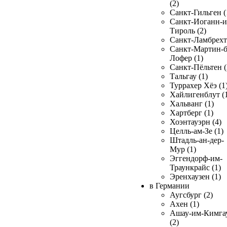
(2)
Санкт-Гильген (
Санкт-Иоганн-и
Тироль (2)
Санкт-Ламбрехт 
Санкт-Мартин-б
Лофер (1)
Санкт-Пёльтен (
Тальгау (1)
Туррахер Хёэ (1
Хайлигенблут (
Хальванг (1)
Хартберг (1)
Хоэнтауэрн (4)
Целль-ам-Зе (1)
Штадль-ан-дер-
Мур (1)
Эггендорф-им-
Траункрайс (1)
Эренхаузен (1)
в Германии
Аугсбург (2)
Ахен (1)
Ашау-им-Кимга
(2)