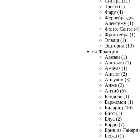
Синтра (11)
Трофа (1)
Фару (4)
Феррейра-ду-
Алентежу (1)
Фонте Санта (4)
Фронтейра (1)
Элваш (1)
Эшторил (13)
во Франции
Авезан (1)
Авиньон (1)
Амбуаз (1)
Англет (2)
Ангулем (3)
Анже (2)
Антиб (5)
Бандоль (1)
Баржемон (1)
Биарриц (16)
Биот (1)
Блуа (2)
Бордо (7)
Брив-ла-Гайярд 
Бюжа (1)