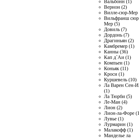
Вальбонн (1)
Вернон (2)
Вилле-сюр-Мер 
Вильфранш сюр
Мер (5)
Довиль (7)
Дордонь (7)
Драгиньян (2)
Камбремер (1)
Канны (36)
Кап д`Аи (1)
Компьен (1)
Коньяк (11)
Кроси (1)
Куршевель (10)
Ла Варен Сен-И
(1)
Ла Тюрби (5)
Ле-Ман (4)
Лион (2)
Лион-ла-Форе (1
Лувье (1)
Лурмарин (1)
Малакофф (1)
Манделье ла