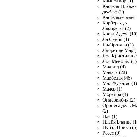
Кампоамор (1)
Кастель-Пладжа
де-Аро (1)
Кастельдефельс 
Корбера-де-
Льобрегат (2)
Коста Адехе (10
Ла Сения (1)
Ла-Оротава (1)
Ллорет де Мар (
Лос Кристианос 
Лос Менорес (1)
Мадрид (4)
Малага (23)
Марбелья (46)
Мас Фуматас (1)
Мачер (1)
Морайра (3)
Ондаррибия (2)
Оропеса дель М
(2)
Пау (1)
Плайя Бланка (1
Пунта Прима (5
Розес (9)