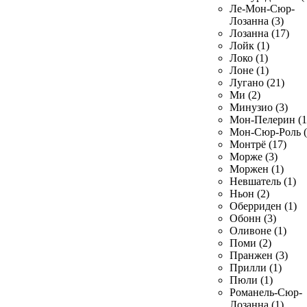
Ле-Мон-Сюр-
Лозанна (3)
Лозанна (17)
Лойк (1)
Локо (1)
Лоне (1)
Лугано (21)
Ми (2)
Минузио (3)
Мон-Пелерин (1
Мон-Сюр-Роль (
Монтрё (17)
Морже (3)
Моржен (1)
Невшатель (1)
Ньон (2)
Оберриден (1)
Обонн (3)
Оливоне (1)
Поми (2)
Пранжен (3)
Прилли (1)
Пюли (1)
Романель-Сюр-
Лозанна (1)