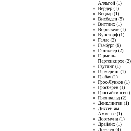
Алльгой (1)
Вердер (1)
Вецлар (1)
Висбаден (5)
Виттлих (1)
Ворпсведе (1)
Вунсторф (1)
Галле (2)
Гамбург (9)
Ганновер (2)
Гармиш-
Партенкирхе (2)
Гаутинг (1)
Гермеринг (1)
Грабау (1)
Грос-Лукков (1)
Гросберен (1)
Гроссайтинген (
Грюнвальд (2)
Денклинген (1)
Диссен-ам-
Аммерзе (1)
Дортмунд (1)
Драйайх (1)
Дрезден (4)