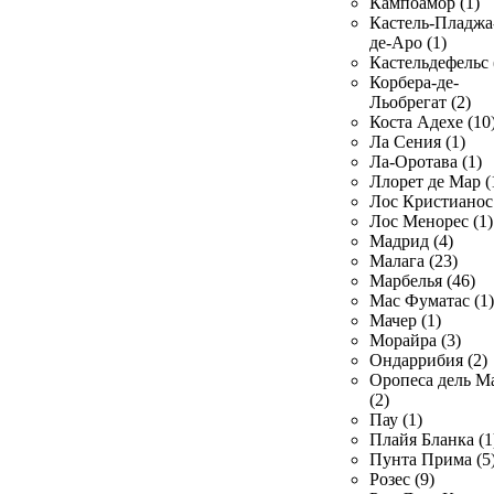
Кампоамор (1)
Кастель-Пладжа
де-Аро (1)
Кастельдефельс 
Корбера-де-
Льобрегат (2)
Коста Адехе (10
Ла Сения (1)
Ла-Оротава (1)
Ллорет де Мар (
Лос Кристианос 
Лос Менорес (1)
Мадрид (4)
Малага (23)
Марбелья (46)
Мас Фуматас (1)
Мачер (1)
Морайра (3)
Ондаррибия (2)
Оропеса дель М
(2)
Пау (1)
Плайя Бланка (1
Пунта Прима (5
Розес (9)