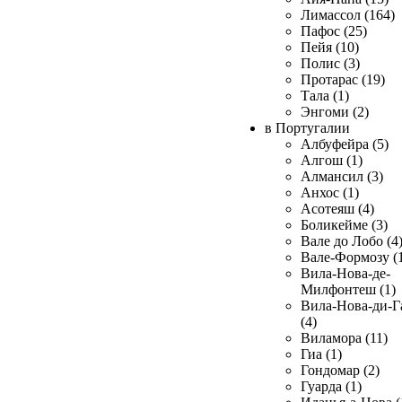
Лимассол (164)
Пафос (25)
Пейя (10)
Полис (3)
Протарас (19)
Тала (1)
Энгоми (2)
в Португалии
Албуфейра (5)
Алгош (1)
Алмансил (3)
Анхос (1)
Асотеяш (4)
Боликейме (3)
Вале до Лобо (4
Вале-Формозу (
Вила-Нова-де-
Милфонтеш (1)
Вила-Нова-ди-Г
(4)
Виламора (11)
Гиа (1)
Гондомар (2)
Гуарда (1)