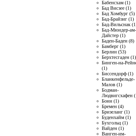
Бабенсхам (1)
Бад Висзее (1)
Бад Хомбург (5)
Бад-Брайзиг (1)
Бад-Вильснак (1
Бад-Мюндер-ам
Дайстер (1)
Баден-Баден (8)
Бамберг (1)
Берлин (53)
Берхтесгаден (1)
Бинген-на-Рейн
(1)
Биссендорф (1)
Бланкенфельде-
Малов (1)
Бодман-
Людвигсхафен (
Бонн (1)
Бремен (4)
Бризеланг (1)
Буденхайм (1)
Бухгольц (1)
Вайден (1)
Ванген-им-