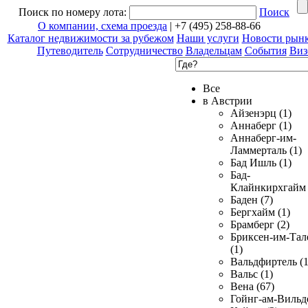
Поиск по номеру лота:
Поиск
О компании, схема проезда
| +7 (495) 258-88-66
Каталог недвижимости за рубежом
Наши услуги
Новости рын
Путеводитель
Сотрудничество
Владельцам
События
Виз
Все
в Австрии
Айзенэрц (1)
Аннаберг (1)
Аннаберг-им-
Ламмерталь (1)
Бад Ишль (1)
Бад-
Клайнкирхгайм 
Баден (7)
Бергхайм (1)
Брамберг (2)
Бриксен-им-Тал
(1)
Вальдфиртель (1
Вальс (1)
Вена (67)
Гойнг-ам-Вильд