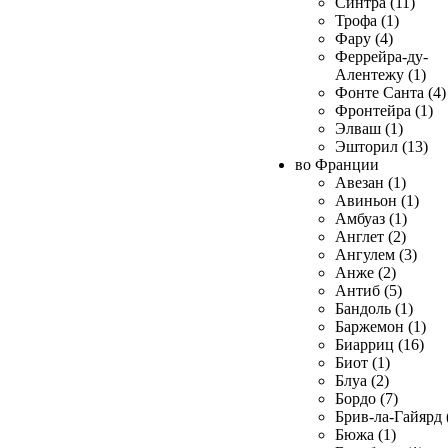
Синтра (11)
Трофа (1)
Фару (4)
Феррейра-ду-
Алентежу (1)
Фонте Санта (4)
Фронтейра (1)
Элваш (1)
Эшторил (13)
во Франции
Авезан (1)
Авиньон (1)
Амбуаз (1)
Англет (2)
Ангулем (3)
Анже (2)
Антиб (5)
Бандоль (1)
Баржемон (1)
Биарриц (16)
Биот (1)
Блуа (2)
Бордо (7)
Брив-ла-Гайярд 
Бюжа (1)