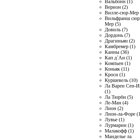
Вальбонн (1)
Вернон (2)
Вилле-сюр-Мер 
Вильфранш сюр
Мер (5)
Довиль (7)
Дордонь (7)
Драгиньян (2)
Камбремер (1)
Канны (36)
Кап д`Аи (1)
Компьен (1)
Коньяк (11)
Кроси (1)
Куршевель (10)
Ла Варен Сен-И
(1)
Ла Тюрби (5)
Ле-Ман (4)
Лион (2)
Лион-ла-Форе (1
Лувье (1)
Лурмарин (1)
Малакофф (1)
Манделье ла