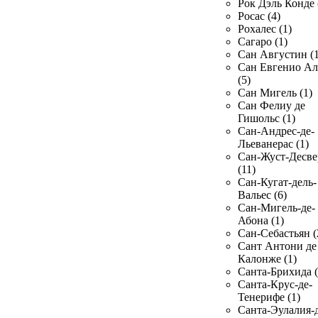
Рок Дэль Конде 
Росас (4)
Рохалес (1)
Сагаро (1)
Сан Августин (1
Сан Евгенио Ал
(5)
Сан Мигель (1)
Сан Фелиу де
Гишольс (1)
Сан-Андрес-де-
Льеванерас (1)
Сан-Жуст-Десве
(11)
Сан-Кугат-дель-
Вальес (6)
Сан-Мигель-де-
Абона (1)
Сан-Себастьян (
Сант Антони де
Калонже (1)
Санта-Брихида (
Санта-Крус-де-
Тенерифе (1)
Санта-Эулалия-д