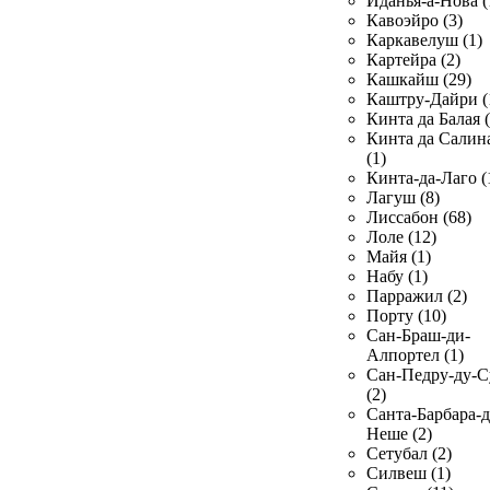
Иданья-а-Нова (
Кавоэйро (3)
Каркавелуш (1)
Картейра (2)
Кашкайш (29)
Каштру-Дайри (
Кинта да Балая (
Кинта да Салин
(1)
Кинта-да-Лаго (
Лагуш (8)
Лиссабон (68)
Лоле (12)
Майя (1)
Набу (1)
Парражил (2)
Порту (10)
Сан-Браш-ди-
Алпортел (1)
Сан-Педру-ду-С
(2)
Санта-Барбара-д
Неше (2)
Сетубал (2)
Силвеш (1)