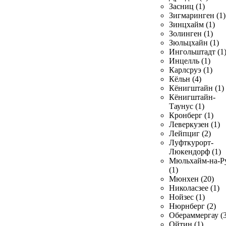
Засниц (1)
Зигмаринген (1)
Зинцхайм (1)
Золинген (1)
Зюльцхайн (1)
Ингольштадт (1
Инцелль (1)
Карлсруэ (1)
Кёльн (4)
Кёнигштайн (1)
Кёнигштайн-
Таунус (1)
Кронберг (1)
Леверкузен (1)
Лейпциг (2)
Луфткурорт-
Люкендорф (1)
Мюльхайм-на-Р
(1)
Мюнхен (20)
Николасзее (1)
Нойзес (1)
Нюрнберг (2)
Обераммергау (3
Ойтин (1)