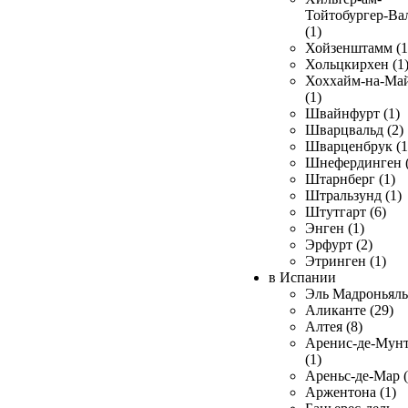
Тойтобургер-Ва
(1)
Хойзенштамм (1
Хольцкирхен (1
Хоххайм-на-Ма
(1)
Швайнфурт (1)
Шварцвальд (2)
Шварценбрук (1
Шнефердинген (
Штарнберг (1)
Штральзунд (1)
Штутгарт (6)
Энген (1)
Эрфурт (2)
Этринген (1)
в Испании
Эль Мадроньяль 
Аликанте (29)
Алтея (8)
Аренис-де-Мун
(1)
Ареньс-де-Мар (
Аржентона (1)