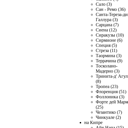
Сало (3)
Сан - Ремо (36)
Санта-Тереза-ди
Галлура (3)
Сарцана (7)
Сиена (12)
Сиракузы (10)
Сирмионе (6)
Специя (5)
Стреза (11)
Таормина (3)
Террачина (9)
Тосколано-
Мадерно (3)
Тринита-д' Агул
(8)
Тропеа (23)
Флоренция (51)
Фоллоника (3)
Форте дей Мар
(25)
Чезантико (7)
Чинкуале (2)
на Кипре
Айя-Напа (15)