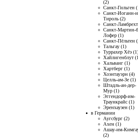
(2)
Санкт-Гильген (
Санкт-Иоганн-и
Тироль (2)
Санкт-Ламбрехт 
Санкт-Мартин-б
Лофер (1)
Санкт-Пёльтен (
Тальгау (1)
Туррахер Хёэ (1
Хайлигенблут (
Хальванг (1)
Хартберг (1)
Хоэнтауэрн (4)
Целль-ам-Зе (1)
Штадль-ан-дер-
Мур (1)
Эггендорф-им-
Траункрайс (1)
Эренхаузен (1)
в Германии
Аугсбург (2)
Ахен (1)
Ашау-им-Кимга
(2)