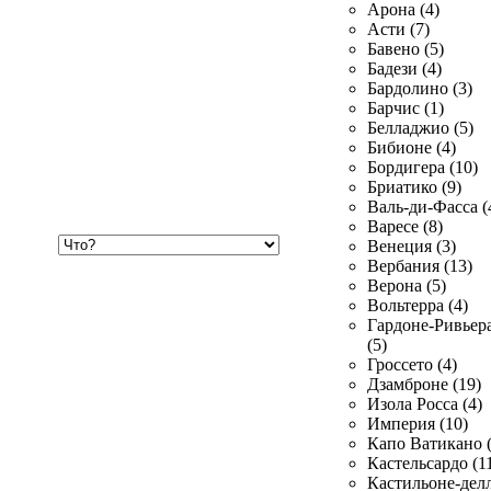
Арона (4)
Асти (7)
Бавено (5)
Бадези (4)
Бардолино (3)
Барчис (1)
Белладжио (5)
Бибионе (4)
Бордигера (10)
Бриатико (9)
Валь-ди-Фасса (
Варесе (8)
Хочу
Венеция (3)
купить
Вербания (13)
Верона (5)
Вольтерра (4)
Гардоне-Ривьер
(5)
Гроссето (4)
Дзамброне (19)
Изола Росса (4)
Империя (10)
Капо Ватикано (
Кастельсардо (1
Кастильоне-делл