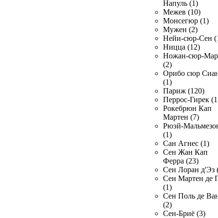
Напуль (1)
Межев (10)
Монсегюр (1)
Мужен (2)
Нейи-сюр-Сен (
Ницца (12)
Ножан-сюр-Ма
(2)
Орибо сюр Сиа
(1)
Париж (120)
Перрос-Гирек (1
Рокебрюн Кап
Мартен (7)
Рюэй-Мальмезо
(1)
Сан Агнес (1)
Сен Жан Кап
Ферра (23)
Сен Лоран д'Эз 
Сен Мартен де 
(1)
Сен Поль де Ва
(2)
Сен-Бриё (3)