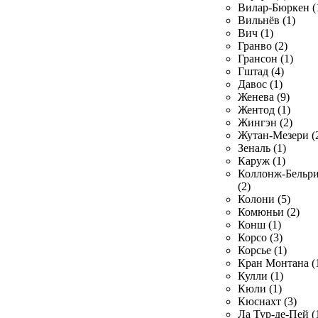
Вилар-Бюркен (
Вильнёв (1)
Вич (1)
Гранво (2)
Грансон (1)
Гштад (4)
Давос (1)
Женева (9)
Жентод (1)
Жингэн (2)
Жутан-Мезери (
Зеналь (1)
Каруж (1)
Коллонж-Бельр
(2)
Колони (5)
Комюньи (2)
Конш (1)
Корсо (3)
Корсье (1)
Кран Монтана (
Кулли (1)
Кюли (1)
Кюснахт (3)
Ла Тур-де-Пей (