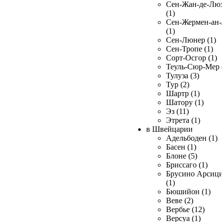
Сен-Жан-де-Лю
(1)
Сен-Жермен-ан
(1)
Сен-Люнер (1)
Сен-Тропе (1)
Сорт-Осгор (1)
Теуль-Сюр-Мер 
Тулуза (3)
Тур (2)
Шартр (1)
Шатору (1)
Эз (11)
Этрета (1)
в Швейцарии
Адельбоден (1)
Басен (1)
Блоне (5)
Бриссаго (1)
Брусино Арсиц
(1)
Бюшийон (1)
Веве (2)
Вербье (12)
Версуа (1)