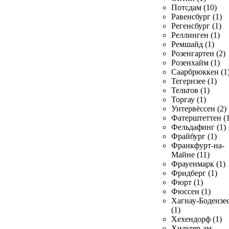
Потсдам (10)
Равенсбург (1)
Регенсбург (1)
Реллинген (1)
Ремшайд (1)
Розенгартен (2)
Розенхайм (1)
Саарбрюккен (1
Тегернзее (1)
Тельтов (1)
Торгау (1)
Унтервёссен (2)
Фатерштеттен (1
Фельдафинг (1)
Фрайбург (1)
Франкфурт-на-
Майне (11)
Фрауенмарк (1)
Фридберг (1)
Фюрт (1)
Фюссен (1)
Хагнау-Бодензе
(1)
Хехендорф (1)
Хильтер-ам-