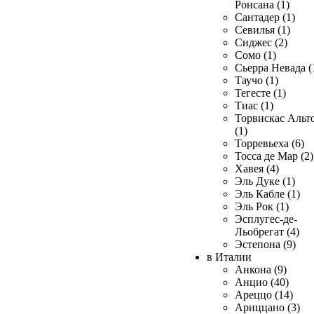
Ронсана (1)
Сантадер (1)
Севилья (1)
Сиджес (2)
Сомо (1)
Сьерра Невада (
Таучо (1)
Тегесте (1)
Тиас (1)
Торвискас Альт
(1)
Торревьеха (6)
Тосса де Мар (2)
Хавея (4)
Эль Дуке (1)
Эль Кабле (1)
Эль Рок (1)
Эсплугес-де-
Льобрегат (4)
Эстепона (9)
в Италии
Анкона (9)
Анцио (40)
Ареццо (14)
Ариццано (3)