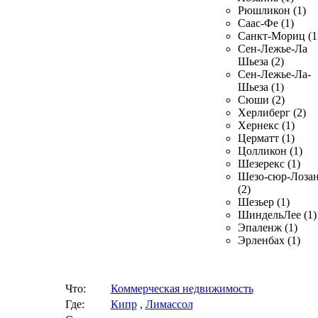
Рюшликон (1)
Саас-Фе (1)
Санкт-Мориц (1
Сен-Лежье-Ла
Шьеза (2)
Сен-Лежье-Ла-
Шьеза (1)
Сюши (2)
Херлиберг (2)
Хернекс (1)
Церматт (1)
Цолликон (1)
Шезерекс (1)
Шезо-сюр-Лоза
(2)
Шезьер (1)
ШиндельЛее (1)
Эпаленж (1)
Эрленбах (1)
Что:
Коммерческая недвижимость
Где:
Кипр
,
Лимассол