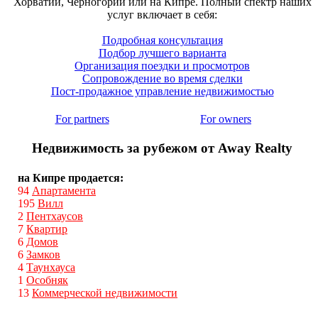
Хорватии, Черногории или на Кипре. Полный спектр наших
услуг включает в себя:
Подробная консультация
Подбор лучшего варианта
Организация поездки и просмотров
Сопровождение во время сделки
Пост-продажное управление недвижимостью
For partners
For owners
Недвижимость за рубежом от Away Realty
на Кипре продается:
94
Апартамента
195
Вилл
2
Пентхаусов
7
Квартир
6
Домов
6
Замков
4
Таунхауса
1
Особняк
13
Коммерческой недвижимости