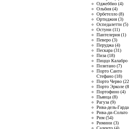
Оджеббио (4)
Ольбия (4)
Орбетелло (8)
Ортиджия (3)
Оспедалетти (5)
Остуни (11)
Пантелерия (1)
Певеро (3)
Перуджа (4)
Пескара (31)
Пиза (18)
Пиццо Калабро 
Позитано (7)
Порто Санто
Стефано (18)
Порто Черво (22
Порто Эрколе (8
Портофино (4)
Пьянца (8)
Рагуза (9)
Рива-дель-Гарда 
Рива-ди-Сольто 
Рим (54)
Римини (3)
Саленто (4)