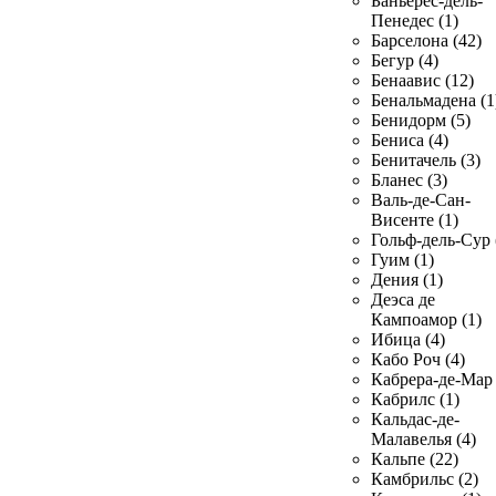
Баньерес-дель-
Пенедес (1)
Барселона (42)
Бегур (4)
Бенаавис (12)
Бенальмадена (1
Бенидорм (5)
Бениса (4)
Бенитачель (3)
Бланес (3)
Валь-де-Сан-
Висенте (1)
Гольф-дель-Сур 
Гуим (1)
Дения (1)
Деэса де
Кампоамор (1)
Ибица (4)
Кабо Роч (4)
Кабрера-де-Мар 
Кабрилс (1)
Кальдас-де-
Малавелья (4)
Кальпе (22)
Камбрильс (2)