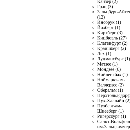
Кайзер (2)
Грац (3)
Зальцбург-Айге
(12)
Инсбрук (1)
Йохберг (1)
Кирхберг (3)
Кицбюэль (27)
Клагенфурт (2)
Крайшберг (2)
Лех (1)
Луцмансбург (1)
Матзее (1)
Мондзее (6)
Нойленгбах (1)
Ноймаркт-ам-
Валлерзее (2)
Оберальм (1)
Перхтольдсдорф
Пух-Халлайн (2
Пухберг-ам-
Шнееберг (1)
Ригерсбург (1)
Санкт-Вольфган
им-Зальцкаммер