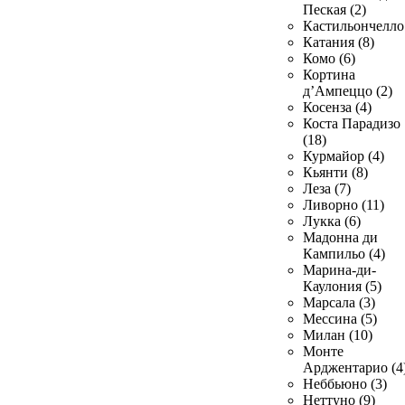
Пеская (2)
Кастильончелло 
Катания (8)
Комо (6)
Кортина
д’Ампеццо (2)
Косенза (4)
Коста Парадизо
(18)
Курмайор (4)
Кьянти (8)
Леза (7)
Ливорно (11)
Лукка (6)
Мадонна ди
Кампильо (4)
Марина-ди-
Каулония (5)
Марсала (3)
Мессина (5)
Милан (10)
Монте
Арджентарио (4
Неббьюно (3)
Неттуно (9)