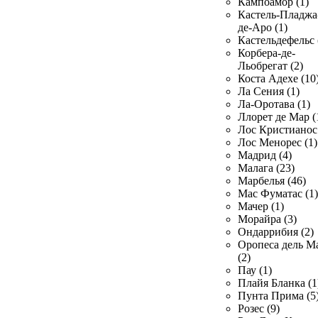
Кампоамор (1)
Кастель-Пладжа
де-Аро (1)
Кастельдефельс 
Корбера-де-
Льобрегат (2)
Коста Адехе (10
Ла Сения (1)
Ла-Оротава (1)
Ллорет де Мар (
Лос Кристианос 
Лос Менорес (1)
Мадрид (4)
Малага (23)
Марбелья (46)
Мас Фуматас (1)
Мачер (1)
Морайра (3)
Ондаррибия (2)
Оропеса дель М
(2)
Пау (1)
Плайя Бланка (1
Пунта Прима (5
Розес (9)