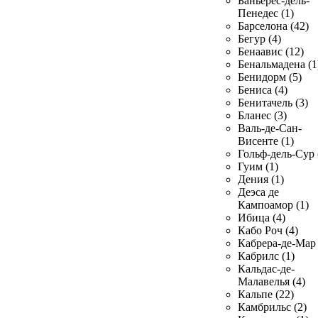
Баньерес-дель-
Пенедес (1)
Барселона (42)
Бегур (4)
Бенаавис (12)
Бенальмадена (1
Бенидорм (5)
Бениса (4)
Бенитачель (3)
Бланес (3)
Валь-де-Сан-
Висенте (1)
Гольф-дель-Сур 
Гуим (1)
Дения (1)
Деэса де
Кампоамор (1)
Ибица (4)
Кабо Роч (4)
Кабрера-де-Мар 
Кабрилс (1)
Кальдас-де-
Малавелья (4)
Кальпе (22)
Камбрильс (2)