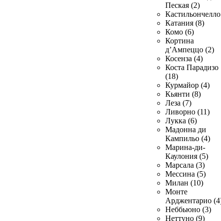
Пеская (2)
Кастильончелло 
Катания (8)
Комо (6)
Кортина
д’Ампеццо (2)
Косенза (4)
Коста Парадизо
(18)
Курмайор (4)
Кьянти (8)
Леза (7)
Ливорно (11)
Лукка (6)
Мадонна ди
Кампильо (4)
Марина-ди-
Каулония (5)
Марсала (3)
Мессина (5)
Милан (10)
Монте
Арджентарио (4
Неббьюно (3)
Неттуно (9)