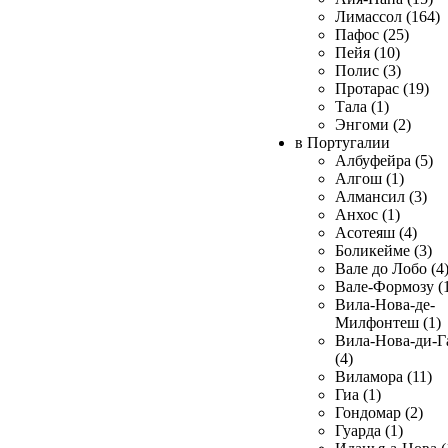
Лимассол (164)
Пафос (25)
Пейя (10)
Полис (3)
Протарас (19)
Тала (1)
Энгоми (2)
в Португалии
Албуфейра (5)
Алгош (1)
Алмансил (3)
Анхос (1)
Асотеяш (4)
Боликейме (3)
Вале до Лобо (4
Вале-Формозу (
Вила-Нова-де-
Милфонтеш (1)
Вила-Нова-ди-Г
(4)
Виламора (11)
Гиа (1)
Гондомар (2)
Гуарда (1)