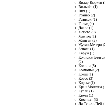
Вилар-Бюркен (
Вильнёв (1)
Вич (1)
Гранво (2)
Грансон (1)
Гштад (4)
Давос (1)
Женева (9)
Жентод (1)
Жингэн (2)
Жутан-Мезери (
Зеналь (1)
Каруж (1)
Коллонж-Бельр
(2)
Колони (5)
Комюньи (2)
Конш (1)
Корсо (3)
Корсье (1)
Кран Монтана (
Кулли (1)
Кюли (1)
Кюснахт (3)
Ла Тур-де-Пей (