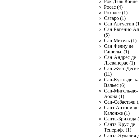
Рок Дэль Конде 
Росас (4)
Рохалес (1)
Сагаро (1)
Сан Августин (1
Сан Евгенио Ал
(5)
Сан Мигель (1)
Сан Фелиу де
Гишольс (1)
Сан-Андрес-де-
Льеванерас (1)
Сан-Жуст-Десве
(11)
Сан-Кугат-дель-
Вальес (6)
Сан-Мигель-де-
Абона (1)
Сан-Себастьян (
Сант Антони де
Калонже (1)
Санта-Брихида (
Санта-Крус-де-
Тенерифе (1)
Санта-Эулалия-д