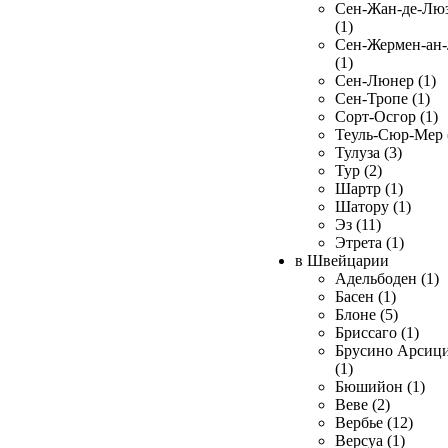
Сен-Жан-де-Лю
(1)
Сен-Жермен-ан
(1)
Сен-Люнер (1)
Сен-Тропе (1)
Сорт-Осгор (1)
Теуль-Сюр-Мер 
Тулуза (3)
Тур (2)
Шартр (1)
Шатору (1)
Эз (11)
Этрета (1)
в Швейцарии
Адельбоден (1)
Басен (1)
Блоне (5)
Бриссаго (1)
Брусино Арсиц
(1)
Бюшийон (1)
Веве (2)
Вербье (12)
Версуа (1)