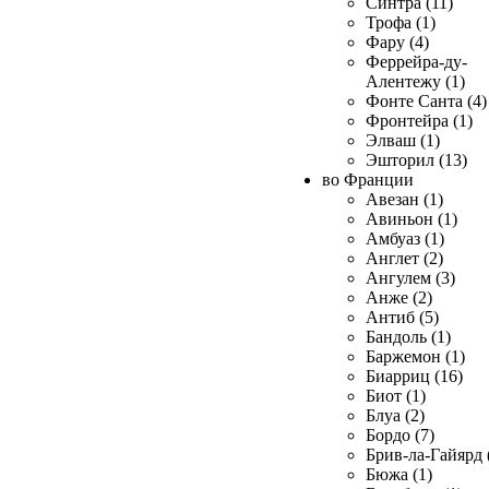
Синтра (11)
Трофа (1)
Фару (4)
Феррейра-ду-
Алентежу (1)
Фонте Санта (4)
Фронтейра (1)
Элваш (1)
Эшторил (13)
во Франции
Авезан (1)
Авиньон (1)
Амбуаз (1)
Англет (2)
Ангулем (3)
Анже (2)
Антиб (5)
Бандоль (1)
Баржемон (1)
Биарриц (16)
Биот (1)
Блуа (2)
Бордо (7)
Брив-ла-Гайярд 
Бюжа (1)