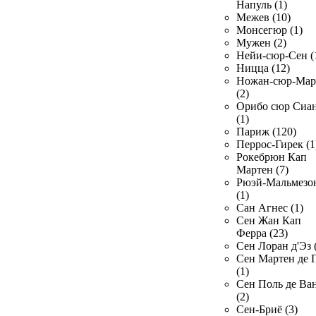
Напуль (1)
Межев (10)
Монсегюр (1)
Мужен (2)
Нейи-сюр-Сен (
Ницца (12)
Ножан-сюр-Ма
(2)
Орибо сюр Сиа
(1)
Париж (120)
Перрос-Гирек (1
Рокебрюн Кап
Мартен (7)
Рюэй-Мальмезо
(1)
Сан Агнес (1)
Сен Жан Кап
Ферра (23)
Сен Лоран д'Эз 
Сен Мартен де 
(1)
Сен Поль де Ва
(2)
Сен-Бриё (3)