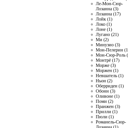
Ле-Мон-Сюр-
Лозанна (3)
Лозанна (17)
Лойк (1)
Локо (1)
Лоне (1)
Лугано (21)
Ми (2)
Минузио (3)
Мон-Пелерин (1
Мон-Сюр-Роль (
Монтрё (17)
Морже (3)
Моржен (1)
Невшатель (1)
Ньон (2)
Оберриден (1)
Обонн (3)
Оливоне (1)
Поми (2)
Пранжен (3)
Прилли (1)
Пюли (1)
Романель-Сюр-
Лозанна (1)