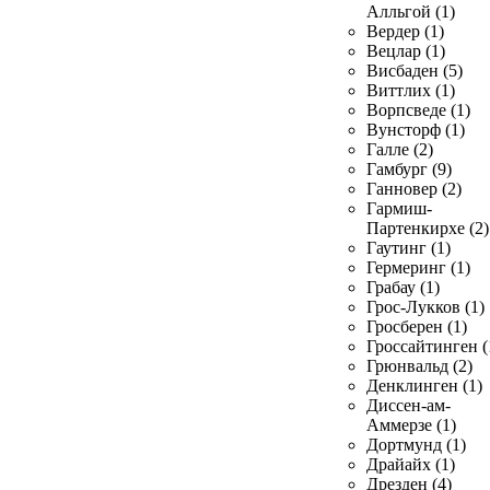
Алльгой (1)
Вердер (1)
Вецлар (1)
Висбаден (5)
Виттлих (1)
Ворпсведе (1)
Вунсторф (1)
Галле (2)
Гамбург (9)
Ганновер (2)
Гармиш-
Партенкирхе (2)
Гаутинг (1)
Гермеринг (1)
Грабау (1)
Грос-Лукков (1)
Гросберен (1)
Гроссайтинген (
Грюнвальд (2)
Денклинген (1)
Диссен-ам-
Аммерзе (1)
Дортмунд (1)
Драйайх (1)
Дрезден (4)