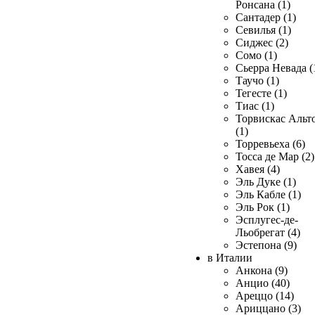
Ронсана (1)
Сантадер (1)
Севилья (1)
Сиджес (2)
Сомо (1)
Сьерра Невада (
Таучо (1)
Тегесте (1)
Тиас (1)
Торвискас Альт
(1)
Торревьеха (6)
Тосса де Мар (2)
Хавея (4)
Эль Дуке (1)
Эль Кабле (1)
Эль Рок (1)
Эсплугес-де-
Льобрегат (4)
Эстепона (9)
в Италии
Анкона (9)
Анцио (40)
Ареццо (14)
Ариццано (3)