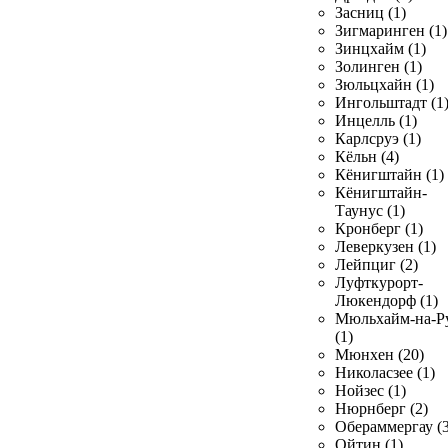
Засниц (1)
Зигмаринген (1)
Зинцхайм (1)
Золинген (1)
Зюльцхайн (1)
Ингольштадт (1
Инцелль (1)
Карлсруэ (1)
Кёльн (4)
Кёнигштайн (1)
Кёнигштайн-
Таунус (1)
Кронберг (1)
Леверкузен (1)
Лейпциг (2)
Луфткурорт-
Люкендорф (1)
Мюльхайм-на-Р
(1)
Мюнхен (20)
Николасзее (1)
Нойзес (1)
Нюрнберг (2)
Обераммергау (3
Ойтин (1)