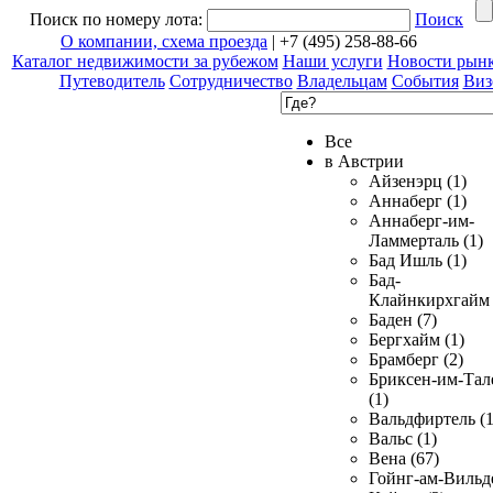
Поиск по номеру лота:
Поиск
О компании, схема проезда
| +7 (495) 258-88-66
Каталог недвижимости за рубежом
Наши услуги
Новости рын
Путеводитель
Сотрудничество
Владельцам
События
Виз
Все
в Австрии
Айзенэрц (1)
Аннаберг (1)
Аннаберг-им-
Ламмерталь (1)
Бад Ишль (1)
Бад-
Клайнкирхгайм 
Баден (7)
Бергхайм (1)
Брамберг (2)
Бриксен-им-Тал
(1)
Вальдфиртель (1
Вальс (1)
Вена (67)
Гойнг-ам-Вильд