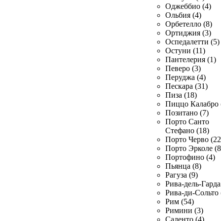
Оджеббио (4)
Ольбия (4)
Орбетелло (8)
Ортиджия (3)
Оспедалетти (5)
Остуни (11)
Пантелерия (1)
Певеро (3)
Перуджа (4)
Пескара (31)
Пиза (18)
Пиццо Калабро 
Позитано (7)
Порто Санто
Стефано (18)
Порто Черво (22
Порто Эрколе (8
Портофино (4)
Пьянца (8)
Рагуза (9)
Рива-дель-Гарда 
Рива-ди-Сольто 
Рим (54)
Римини (3)
Саленто (4)