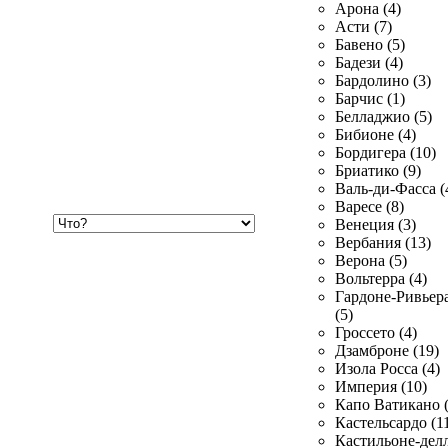
Арона (4)
Асти (7)
Бавено (5)
Бадези (4)
Бардолино (3)
Барчис (1)
Белладжио (5)
Бибионе (4)
Бордигера (10)
Бриатико (9)
Валь-ди-Фасса (
Варесе (8)
Хочу
Венеция (3)
купить
Вербания (13)
Верона (5)
Вольтерра (4)
Гардоне-Ривьер
(5)
Гроссето (4)
Дзамброне (19)
Изола Росса (4)
Империя (10)
Капо Ватикано (
Кастельсардо (1
Кастильоне-делл