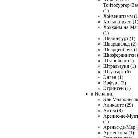
Тойтобургер-Ва
(1)
Хойзенштамм (1
Хольцкирхен (1
Хоххайм-на-Ма
(1)
Швайнфурт (1)
Шварцвальд (2)
Шварценбрук (1
Шнефердинген (
Штарнберг (1)
Штральзунд (1)
Штутгарт (6)
Энген (1)
Эрфурт (2)
Этринген (1)
в Испании
Эль Мадроньяль 
Аликанте (29)
Алтея (8)
Аренис-де-Мун
(1)
Ареньс-де-Мар (
Аржентона (1)