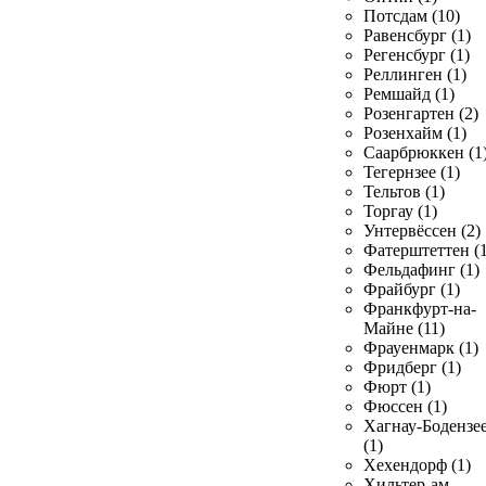
Потсдам (10)
Равенсбург (1)
Регенсбург (1)
Реллинген (1)
Ремшайд (1)
Розенгартен (2)
Розенхайм (1)
Саарбрюккен (1
Тегернзее (1)
Тельтов (1)
Торгау (1)
Унтервёссен (2)
Фатерштеттен (1
Фельдафинг (1)
Фрайбург (1)
Франкфурт-на-
Майне (11)
Фрауенмарк (1)
Фридберг (1)
Фюрт (1)
Фюссен (1)
Хагнау-Бодензе
(1)
Хехендорф (1)
Хильтер-ам-