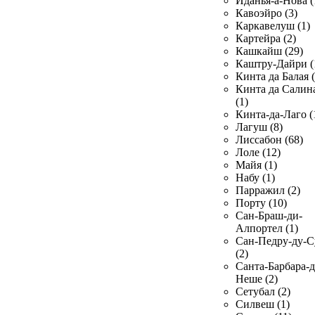
Иданья-а-Нова (
Кавоэйро (3)
Каркавелуш (1)
Картейра (2)
Кашкайш (29)
Каштру-Дайри (
Кинта да Балая (
Кинта да Салин
(1)
Кинта-да-Лаго (
Лагуш (8)
Лиссабон (68)
Лоле (12)
Майя (1)
Набу (1)
Парражил (2)
Порту (10)
Сан-Браш-ди-
Алпортел (1)
Сан-Педру-ду-С
(2)
Санта-Барбара-д
Неше (2)
Сетубал (2)
Силвеш (1)