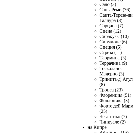
Сало (3)
Сан - Ремо (36)
Санта-Тереза-ди
Галлура (3)
Сарцана (7)
Сиена (12)
Сиракузы (10)
Сирмионе (6)
Специя (5)
Стреза (11)
Таормина (3)
Террачина (9)
Тосколано-
Мадерно (3)
Тринита-д' Агул
(8)
Тропеа (23)
Флоренция (51)
Фоллоника (3)
Форте дей Мар
(25)
Чезантико (7)
Чинкуале (2)
на Кипре
Айя-Напа (15)