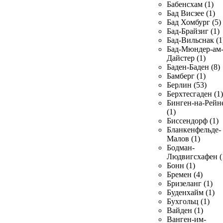
Бабенсхам (1)
Бад Висзее (1)
Бад Хомбург (5)
Бад-Брайзиг (1)
Бад-Вильснак (1
Бад-Мюндер-ам
Дайстер (1)
Баден-Баден (8)
Бамберг (1)
Берлин (53)
Берхтесгаден (1)
Бинген-на-Рейн
(1)
Биссендорф (1)
Бланкенфельде-
Малов (1)
Бодман-
Людвигсхафен (
Бонн (1)
Бремен (4)
Бризеланг (1)
Буденхайм (1)
Бухгольц (1)
Вайден (1)
Ванген-им-