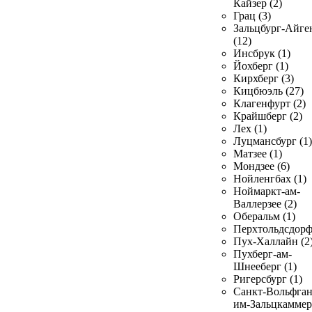
Кайзер (2)
Грац (3)
Зальцбург-Айге
(12)
Инсбрук (1)
Йохберг (1)
Кирхберг (3)
Кицбюэль (27)
Клагенфурт (2)
Крайшберг (2)
Лех (1)
Луцмансбург (1)
Матзее (1)
Мондзее (6)
Нойленгбах (1)
Ноймаркт-ам-
Валлерзее (2)
Оберальм (1)
Перхтольдсдорф
Пух-Халлайн (2
Пухберг-ам-
Шнееберг (1)
Ригерсбург (1)
Санкт-Вольфган
им-Зальцкаммер