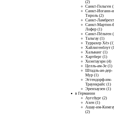
(2)
Санкт-Гильген (
Санкт-Иоганн-и
Тироль (2)
Санкт-Ламбрехт 
Санкт-Мартин-б
Лофер (1)
Санкт-Пёльтен (
Тальгау (1)
Туррахер Хёэ (1
Хайлигенблут (
Хальванг (1)
Хартберг (1)
Хоэнтауэрн (4)
Целль-ам-Зе (1)
Штадль-ан-дер-
Мур (1)
Эггендорф-им-
Траункрайс (1)
Эренхаузен (1)
в Германии
Аугсбург (2)
Ахен (1)
Ашау-им-Кимга
(2)