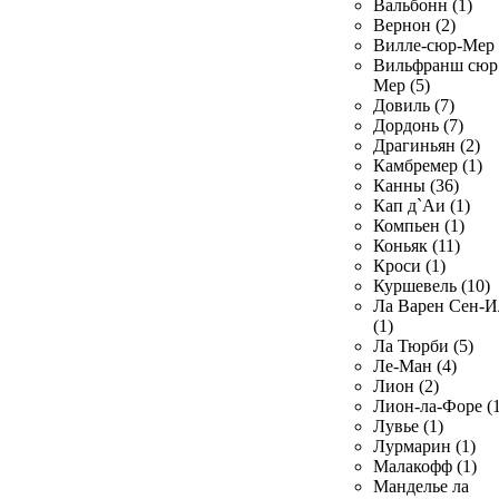
Вальбонн (1)
Вернон (2)
Вилле-сюр-Мер 
Вильфранш сюр
Мер (5)
Довиль (7)
Дордонь (7)
Драгиньян (2)
Камбремер (1)
Канны (36)
Кап д`Аи (1)
Компьен (1)
Коньяк (11)
Кроси (1)
Куршевель (10)
Ла Варен Сен-И
(1)
Ла Тюрби (5)
Ле-Ман (4)
Лион (2)
Лион-ла-Форе (1
Лувье (1)
Лурмарин (1)
Малакофф (1)
Манделье ла