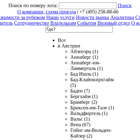
Поиск по номеру лота:
Поиск
О компании, схема проезда
| +7 (495) 258-88-66
ижимости за рубежом
Наши услуги
Новости рынка
Аналитика
Ст
дитель
Сотрудничество
Владельцам
События
Визовый отдел
О к
Все
в Австрии
Айзенэрц (1)
Аннаберг (1)
Аннаберг-им-
Ламмерталь (1)
Бад Ишль (1)
Бад-Клайнкирхгайм
(5)
Баден (7)
Бергхайм (1)
Брамберг (2)
Бриксен-им-Тале (1)
Вальдфиртель (1)
Вальс (1)
Вена (67)
Гойнг-ам-Вильден-
Кайзер (2)