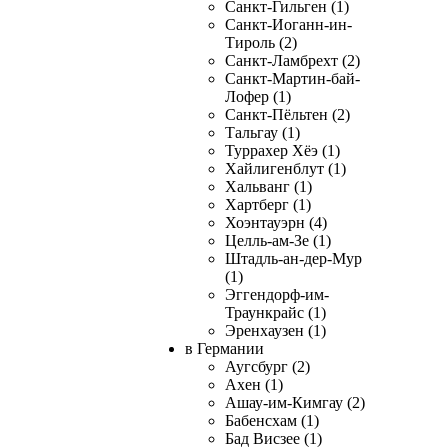
Санкт-Гильген (1)
Санкт-Иоганн-ин-
Тироль (2)
Санкт-Ламбрехт (2)
Санкт-Мартин-бай-
Лофер (1)
Санкт-Пёльтен (2)
Тальгау (1)
Туррахер Хёэ (1)
Хайлигенблут (1)
Хальванг (1)
Хартберг (1)
Хоэнтауэрн (4)
Целль-ам-Зе (1)
Штадль-ан-дер-Мур
(1)
Эггендорф-им-
Траункрайс (1)
Эренхаузен (1)
в Германии
Аугсбург (2)
Ахен (1)
Ашау-им-Кимгау (2)
Бабенсхам (1)
Бад Висзее (1)