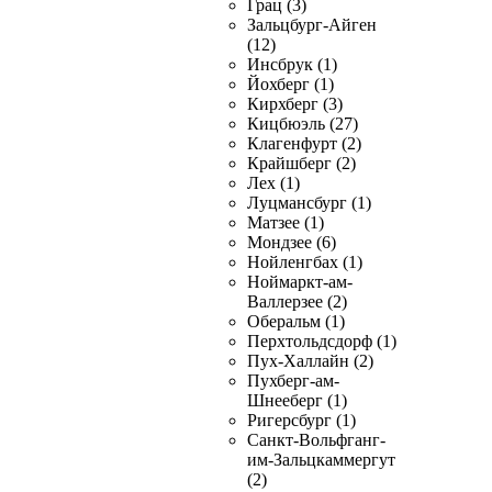
Грац (3)
Зальцбург-Айген
(12)
Инсбрук (1)
Йохберг (1)
Кирхберг (3)
Кицбюэль (27)
Клагенфурт (2)
Крайшберг (2)
Лех (1)
Луцмансбург (1)
Матзее (1)
Мондзее (6)
Нойленгбах (1)
Ноймаркт-ам-
Валлерзее (2)
Оберальм (1)
Перхтольдсдорф (1)
Пух-Халлайн (2)
Пухберг-ам-
Шнееберг (1)
Ригерсбург (1)
Санкт-Вольфганг-
им-Зальцкаммергут
(2)