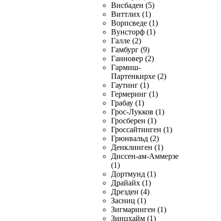
Висбаден (5)
Виттлих (1)
Ворпсведе (1)
Вунсторф (1)
Галле (2)
Гамбург (9)
Ганновер (2)
Гармиш-
Партенкирхе (2)
Гаутинг (1)
Гермеринг (1)
Грабау (1)
Грос-Лукков (1)
Гросберен (1)
Гроссайтинген (1)
Грюнвальд (2)
Денклинген (1)
Диссен-ам-Аммерзе
(1)
Дортмунд (1)
Драйайх (1)
Дрезден (4)
Засниц (1)
Зигмаринген (1)
Зинцхайм (1)