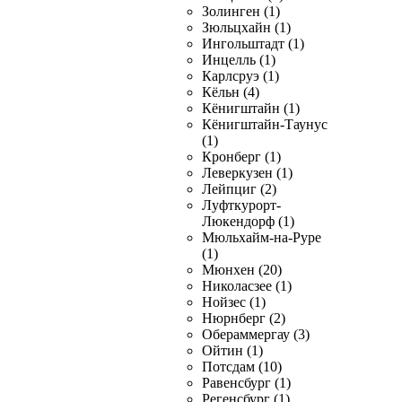
Золинген (1)
Зюльцхайн (1)
Ингольштадт (1)
Инцелль (1)
Карлсруэ (1)
Кёльн (4)
Кёнигштайн (1)
Кёнигштайн-Таунус
(1)
Кронберг (1)
Леверкузен (1)
Лейпциг (2)
Луфткурорт-
Люкендорф (1)
Мюльхайм-на-Руре
(1)
Мюнхен (20)
Николасзее (1)
Нойзес (1)
Нюрнберг (2)
Обераммергау (3)
Ойтин (1)
Потсдам (10)
Равенсбург (1)
Регенсбург (1)