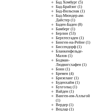
Бад Хомбург (5)
Бад-Брайзиг (1)
Бад-Вильснак (1)
Бад-Мюндер-ам-
Дайстер (1)
Баден-Баден (8)
Бамберг (1)
Берлин (53)
Берхтесгаден (1)
Бинген-на-Рейне (1)
Биссендорф (1)
Бланкенфельде-
Малов (1)
Бодман-
Людвигсхафен (1)
Бонн (1)
Бремен (4)
Бризеланг (1)
Буденхайм (1)
Бухгольц (1)
Вайден (1)
Ванген-им-Алльгой
(1)
Вердер (1)
Вецлар (1)