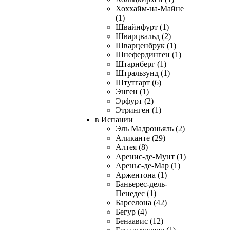
Хоххайм-на-Майне
(1)
Швайнфурт (1)
Шварцвальд (2)
Шварценбрук (1)
Шнефердинген (1)
Штарнберг (1)
Штральзунд (1)
Штутгарт (6)
Энген (1)
Эрфурт (2)
Этринген (1)
в Испании
Эль Мадроньяль (2)
Аликанте (29)
Алтея (8)
Аренис-де-Мунт (1)
Ареньс-де-Мар (1)
Аржентона (1)
Баньерес-дель-
Пенедес (1)
Барселона (42)
Бегур (4)
Бенаавис (12)