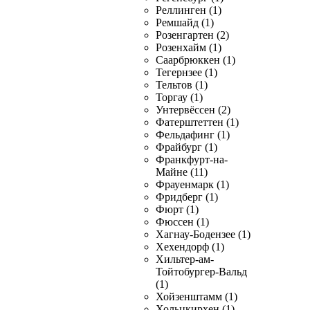
Реллинген (1)
Ремшайд (1)
Розенгартен (2)
Розенхайм (1)
Саарбрюккен (1)
Тегернзее (1)
Тельтов (1)
Торгау (1)
Унтервёссен (2)
Фатерштеттен (1)
Фельдафинг (1)
Фрайбург (1)
Франкфурт-на-
Майне (11)
Фрауенмарк (1)
Фридберг (1)
Фюрт (1)
Фюссен (1)
Хагнау-Бодензее (1)
Хехендорф (1)
Хильтер-ам-
Тойтобургер-Вальд
(1)
Хойзенштамм (1)
Хольцкирхен (1)