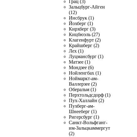
Грац (3)
Зальцбург-Айген
(12)
Инсбрук (1)
Йохберг (1)
Кирхберг (3)
Кицбюэль (27)
Клагенфурт (2)
Крайшберг (2)
Лех (1)
Луцмансбург (1)
Матзее (1)
Мондзее (6)
Нойленгбах (1)
Ноймаркт-ам-
Валлерзее (2)
Оберальм (1)
Перхтольдсдорф (1)
Пух-Халлайн (2)
Пухберг-ам-
Шнееберг (1)
Ригерсбург (1)
Санкт-Вольфганг-
им-Зальцкаммергут
(2)