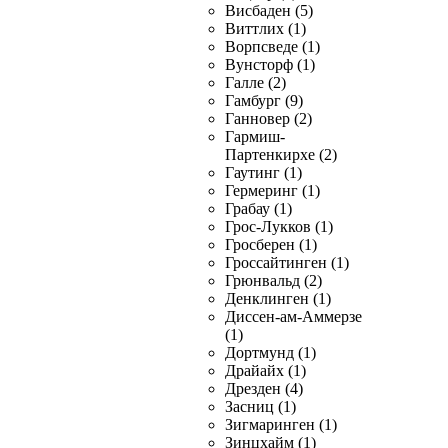
Висбаден (5)
Виттлих (1)
Ворпсведе (1)
Вунсторф (1)
Галле (2)
Гамбург (9)
Ганновер (2)
Гармиш-
Партенкирхе (2)
Гаутинг (1)
Гермеринг (1)
Грабау (1)
Грос-Лукков (1)
Гросберен (1)
Гроссайтинген (1)
Грюнвальд (2)
Денклинген (1)
Диссен-ам-Аммерзе
(1)
Дортмунд (1)
Драйайх (1)
Дрезден (4)
Засниц (1)
Зигмаринген (1)
Зинцхайм (1)