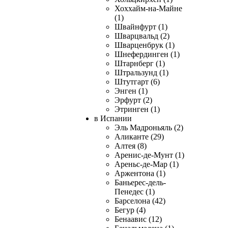
Хоххайм-на-Майне
(1)
Швайнфурт (1)
Шварцвальд (2)
Шварценбрук (1)
Шнефердинген (1)
Штарнберг (1)
Штральзунд (1)
Штутгарт (6)
Энген (1)
Эрфурт (2)
Этринген (1)
в Испании
Эль Мадроньяль (2)
Аликанте (29)
Алтея (8)
Аренис-де-Мунт (1)
Ареньс-де-Мар (1)
Аржентона (1)
Баньерес-дель-
Пенедес (1)
Барселона (42)
Бегур (4)
Бенаавис (12)