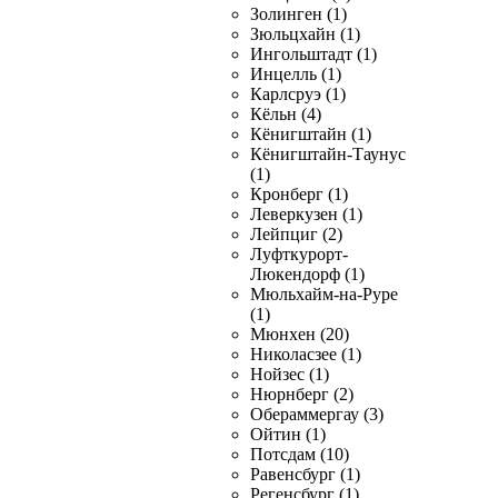
Золинген (1)
Зюльцхайн (1)
Ингольштадт (1)
Инцелль (1)
Карлсруэ (1)
Кёльн (4)
Кёнигштайн (1)
Кёнигштайн-Таунус
(1)
Кронберг (1)
Леверкузен (1)
Лейпциг (2)
Луфткурорт-
Люкендорф (1)
Мюльхайм-на-Руре
(1)
Мюнхен (20)
Николасзее (1)
Нойзес (1)
Нюрнберг (2)
Обераммергау (3)
Ойтин (1)
Потсдам (10)
Равенсбург (1)
Регенсбург (1)