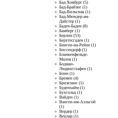
Бад Хомбург (5)
Бад-Брайзиг (1)
Бад-Вильснак (1)
Бад-Мюндер-ам-
Дайстер (1)
Баден-Баден (8)
Бамберг (1)
Берлин (53)
Берхтесгаден (1)
Бинген-на-Рейне (1)
Биссендорф (1)
Бланкенфельде-
Малов (1)
Бодман-
Людвигсхафен (1)
Бонн (1)
Бремен (4)
Бризеланг (1)
Буденхайм (1)
Бухгольц (1)
Вайден (1)
Ванген-им-Алльгой
(1)
Вердер (1)
Вецлар (1)