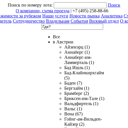
Поиск по номеру лота:
Поиск
О компании, схема проезда
| +7 (495) 258-88-66
ижимости за рубежом
Наши услуги
Новости рынка
Аналитика
Ст
дитель
Сотрудничество
Владельцам
События
Визовый отдел
О к
Все
в Австрии
Айзенэрц (1)
Аннаберг (1)
Аннаберг-им-
Ламмерталь (1)
Бад Ишль (1)
Бад-Клайнкирхгайм
(5)
Баден (7)
Бергхайм (1)
Брамберг (2)
Бриксен-им-Тале (1)
Вальдфиртель (1)
Вальс (1)
Вена (67)
Гойнг-ам-Вильден-
Кайзер (2)