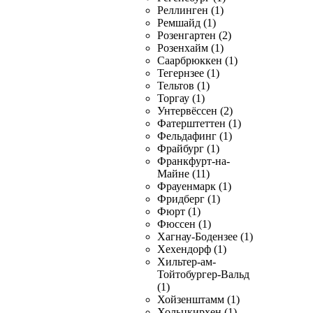
Реллинген (1)
Ремшайд (1)
Розенгартен (2)
Розенхайм (1)
Саарбрюккен (1)
Тегернзее (1)
Тельтов (1)
Торгау (1)
Унтервёссен (2)
Фатерштеттен (1)
Фельдафинг (1)
Фрайбург (1)
Франкфурт-на-
Майне (11)
Фрауенмарк (1)
Фридберг (1)
Фюрт (1)
Фюссен (1)
Хагнау-Бодензее (1)
Хехендорф (1)
Хильтер-ам-
Тойтобургер-Вальд
(1)
Хойзенштамм (1)
Хольцкирхен (1)