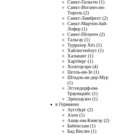
Санкт-Гильген (1)
Санкт-Иоганн-ин-
Тироль (2)
Санкт-Ламбрехт (2)
Санкт-Мартин-бай-
Лофер (1)
Санкт-Пёльтен (2)
Тальгау (1)
Туррахер Хёэ (1)
Хайлигенблут (1)
Хальванг (1)
Хартберг (1)
Хоэнтауэрн (4)
Целль-ам-Зе (1)
Штадль-ан-дер-Мур
(1)
Эггендорф-им-
Траункрайс (1)
Эренхаузен (1)
в Германии
Аугсбург (2)
Ахен (1)
Ашау-им-Кимгау (2)
Бабенсхам (1)
Бад Висзее (1)