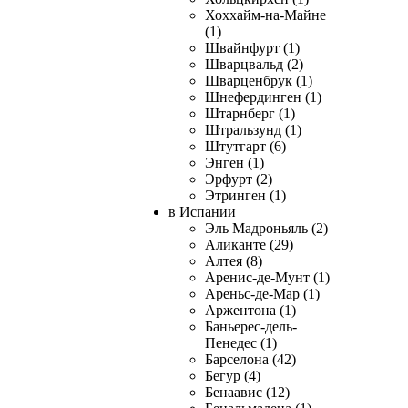
Хоххайм-на-Майне
(1)
Швайнфурт (1)
Шварцвальд (2)
Шварценбрук (1)
Шнефердинген (1)
Штарнберг (1)
Штральзунд (1)
Штутгарт (6)
Энген (1)
Эрфурт (2)
Этринген (1)
в Испании
Эль Мадроньяль (2)
Аликанте (29)
Алтея (8)
Аренис-де-Мунт (1)
Ареньс-де-Мар (1)
Аржентона (1)
Баньерес-дель-
Пенедес (1)
Барселона (42)
Бегур (4)
Бенаавис (12)