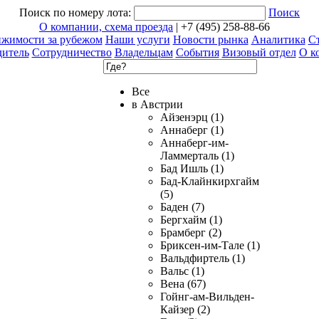
Поиск по номеру лота:
Поиск
О компании, схема проезда
| +7 (495) 258-88-66
ижимости за рубежом
Наши услуги
Новости рынка
Аналитика
Ст
дитель
Сотрудничество
Владельцам
События
Визовый отдел
О к
Все
в Австрии
Айзенэрц (1)
Аннаберг (1)
Аннаберг-им-
Ламмерталь (1)
Бад Ишль (1)
Бад-Клайнкирхгайм
(5)
Баден (7)
Бергхайм (1)
Брамберг (2)
Бриксен-им-Тале (1)
Вальдфиртель (1)
Вальс (1)
Вена (67)
Гойнг-ам-Вильден-
Кайзер (2)