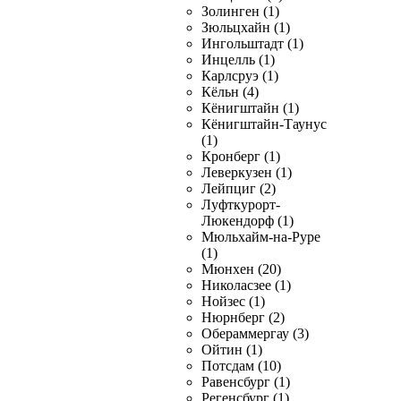
Золинген (1)
Зюльцхайн (1)
Ингольштадт (1)
Инцелль (1)
Карлсруэ (1)
Кёльн (4)
Кёнигштайн (1)
Кёнигштайн-Таунус
(1)
Кронберг (1)
Леверкузен (1)
Лейпциг (2)
Луфткурорт-
Люкендорф (1)
Мюльхайм-на-Руре
(1)
Мюнхен (20)
Николасзее (1)
Нойзес (1)
Нюрнберг (2)
Обераммергау (3)
Ойтин (1)
Потсдам (10)
Равенсбург (1)
Регенсбург (1)