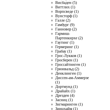
Висбаден (5)
Виттлих (1)
Ворпсведе (1)
Вунсторф (1)
Галле (2)
Гамбург (9)
Ганновер (2)
Гармиш-
Партенкирхе (2)
Гаутинг (1)
Гермеринг (1)
Грабау (1)
Грос-Лукков (1)
Гросберен (1)
Гроссайтинген (1)
Грюнвальд (2)
Денклинген (1)
Диссен-ам-Аммерзе
(1)
Дортмунд (1)
Драйайх (1)
Дрезден (4)
Засниц (1)
Зигмаринген (1)
Зинцхайм (1)