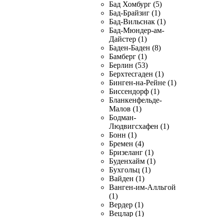
Бад Хомбург (5)
Бад-Брайзиг (1)
Бад-Вильснак (1)
Бад-Мюндер-ам-
Дайстер (1)
Баден-Баден (8)
Бамберг (1)
Берлин (53)
Берхтесгаден (1)
Бинген-на-Рейне (1)
Биссендорф (1)
Бланкенфельде-
Малов (1)
Бодман-
Людвигсхафен (1)
Бонн (1)
Бремен (4)
Бризеланг (1)
Буденхайм (1)
Бухгольц (1)
Вайден (1)
Ванген-им-Алльгой
(1)
Вердер (1)
Вецлар (1)