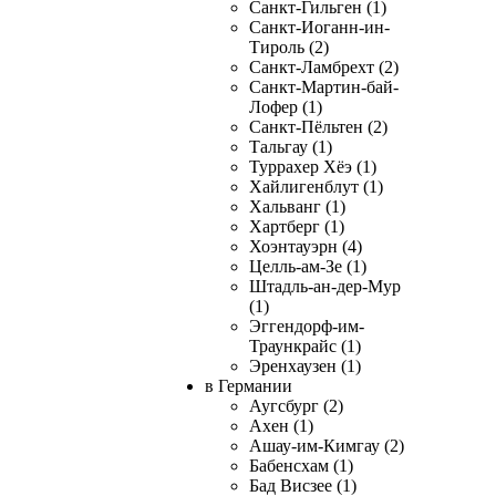
Санкт-Гильген (1)
Санкт-Иоганн-ин-
Тироль (2)
Санкт-Ламбрехт (2)
Санкт-Мартин-бай-
Лофер (1)
Санкт-Пёльтен (2)
Тальгау (1)
Туррахер Хёэ (1)
Хайлигенблут (1)
Хальванг (1)
Хартберг (1)
Хоэнтауэрн (4)
Целль-ам-Зе (1)
Штадль-ан-дер-Мур
(1)
Эггендорф-им-
Траункрайс (1)
Эренхаузен (1)
в Германии
Аугсбург (2)
Ахен (1)
Ашау-им-Кимгау (2)
Бабенсхам (1)
Бад Висзее (1)