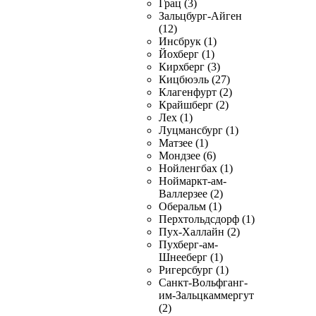
Грац (3)
Зальцбург-Айген
(12)
Инсбрук (1)
Йохберг (1)
Кирхберг (3)
Кицбюэль (27)
Клагенфурт (2)
Крайшберг (2)
Лех (1)
Луцмансбург (1)
Матзее (1)
Мондзее (6)
Нойленгбах (1)
Ноймаркт-ам-
Валлерзее (2)
Оберальм (1)
Перхтольдсдорф (1)
Пух-Халлайн (2)
Пухберг-ам-
Шнееберг (1)
Ригерсбург (1)
Санкт-Вольфганг-
им-Зальцкаммергут
(2)