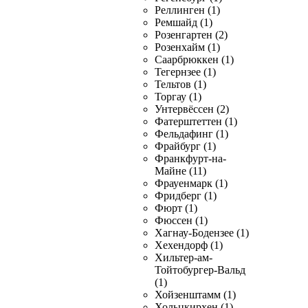
Реллинген (1)
Ремшайд (1)
Розенгартен (2)
Розенхайм (1)
Саарбрюккен (1)
Тегернзее (1)
Тельтов (1)
Торгау (1)
Унтервёссен (2)
Фатерштеттен (1)
Фельдафинг (1)
Фрайбург (1)
Франкфурт-на-
Майне (11)
Фрауенмарк (1)
Фридберг (1)
Фюрт (1)
Фюссен (1)
Хагнау-Бодензее (1)
Хехендорф (1)
Хильтер-ам-
Тойтобургер-Вальд
(1)
Хойзенштамм (1)
Хольцкирхен (1)