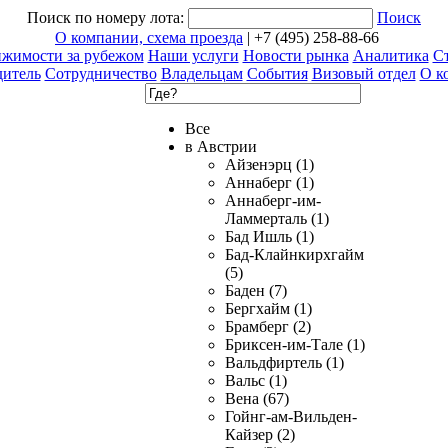
Поиск по номеру лота:
Поиск
О компании, схема проезда
| +7 (495) 258-88-66
ижимости за рубежом
Наши услуги
Новости рынка
Аналитика
Ст
дитель
Сотрудничество
Владельцам
События
Визовый отдел
О к
Все
в Австрии
Айзенэрц (1)
Аннаберг (1)
Аннаберг-им-
Ламмерталь (1)
Бад Ишль (1)
Бад-Клайнкирхгайм
(5)
Баден (7)
Бергхайм (1)
Брамберг (2)
Бриксен-им-Тале (1)
Вальдфиртель (1)
Вальс (1)
Вена (67)
Гойнг-ам-Вильден-
Кайзер (2)