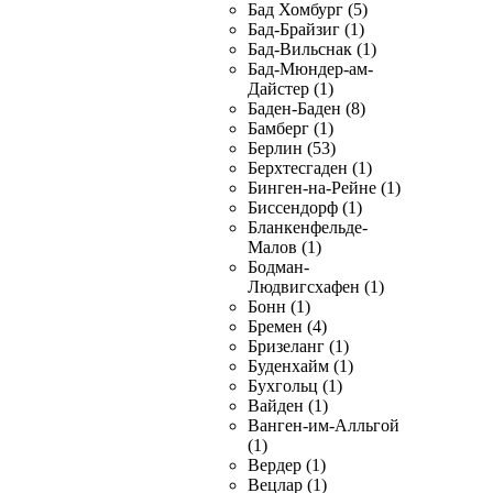
Бад Хомбург (5)
Бад-Брайзиг (1)
Бад-Вильснак (1)
Бад-Мюндер-ам-
Дайстер (1)
Баден-Баден (8)
Бамберг (1)
Берлин (53)
Берхтесгаден (1)
Бинген-на-Рейне (1)
Биссендорф (1)
Бланкенфельде-
Малов (1)
Бодман-
Людвигсхафен (1)
Бонн (1)
Бремен (4)
Бризеланг (1)
Буденхайм (1)
Бухгольц (1)
Вайден (1)
Ванген-им-Алльгой
(1)
Вердер (1)
Вецлар (1)