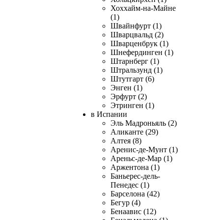
Хоххайм-на-Майне
(1)
Швайнфурт (1)
Шварцвальд (2)
Шварценбрук (1)
Шнефердинген (1)
Штарнберг (1)
Штральзунд (1)
Штутгарт (6)
Энген (1)
Эрфурт (2)
Этринген (1)
в Испании
Эль Мадроньяль (2)
Аликанте (29)
Алтея (8)
Аренис-де-Мунт (1)
Ареньс-де-Мар (1)
Аржентона (1)
Баньерес-дель-
Пенедес (1)
Барселона (42)
Бегур (4)
Бенаавис (12)