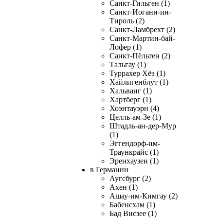
Санкт-Гильген (1)
Санкт-Иоганн-ин-
Тироль (2)
Санкт-Ламбрехт (2)
Санкт-Мартин-бай-
Лофер (1)
Санкт-Пёльтен (2)
Тальгау (1)
Туррахер Хёэ (1)
Хайлигенблут (1)
Хальванг (1)
Хартберг (1)
Хоэнтауэрн (4)
Целль-ам-Зе (1)
Штадль-ан-дер-Мур
(1)
Эггендорф-им-
Траункрайс (1)
Эренхаузен (1)
в Германии
Аугсбург (2)
Ахен (1)
Ашау-им-Кимгау (2)
Бабенсхам (1)
Бад Висзее (1)