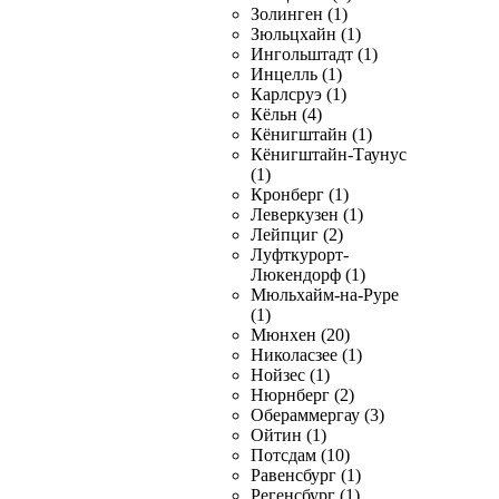
Золинген (1)
Зюльцхайн (1)
Ингольштадт (1)
Инцелль (1)
Карлсруэ (1)
Кёльн (4)
Кёнигштайн (1)
Кёнигштайн-Таунус
(1)
Кронберг (1)
Леверкузен (1)
Лейпциг (2)
Луфткурорт-
Люкендорф (1)
Мюльхайм-на-Руре
(1)
Мюнхен (20)
Николасзее (1)
Нойзес (1)
Нюрнберг (2)
Обераммергау (3)
Ойтин (1)
Потсдам (10)
Равенсбург (1)
Регенсбург (1)