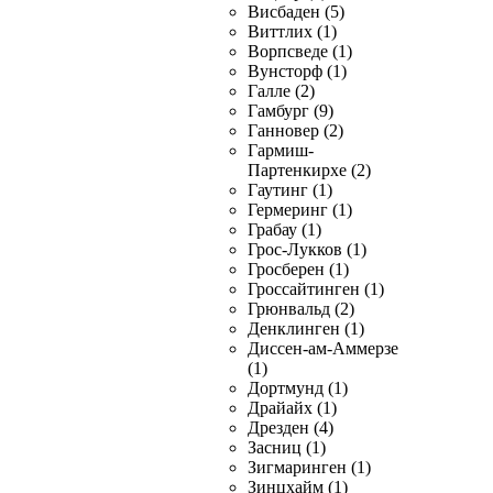
Висбаден (5)
Виттлих (1)
Ворпсведе (1)
Вунсторф (1)
Галле (2)
Гамбург (9)
Ганновер (2)
Гармиш-
Партенкирхе (2)
Гаутинг (1)
Гермеринг (1)
Грабау (1)
Грос-Лукков (1)
Гросберен (1)
Гроссайтинген (1)
Грюнвальд (2)
Денклинген (1)
Диссен-ам-Аммерзе
(1)
Дортмунд (1)
Драйайх (1)
Дрезден (4)
Засниц (1)
Зигмаринген (1)
Зинцхайм (1)