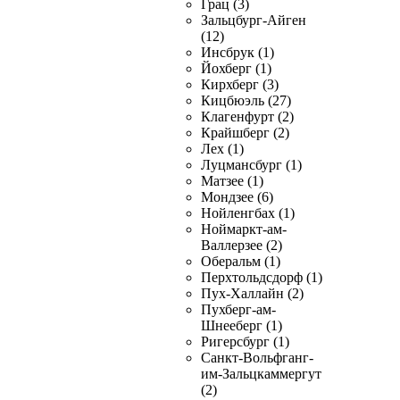
Грац (3)
Зальцбург-Айген
(12)
Инсбрук (1)
Йохберг (1)
Кирхберг (3)
Кицбюэль (27)
Клагенфурт (2)
Крайшберг (2)
Лех (1)
Луцмансбург (1)
Матзее (1)
Мондзее (6)
Нойленгбах (1)
Ноймаркт-ам-
Валлерзее (2)
Оберальм (1)
Перхтольдсдорф (1)
Пух-Халлайн (2)
Пухберг-ам-
Шнееберг (1)
Ригерсбург (1)
Санкт-Вольфганг-
им-Зальцкаммергут
(2)