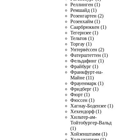
Реллинген (1)
Ремшайд (1)
Розенгартен (2)
Розенхайм (1)
Саарбрюккен (1)
Тегернзее (1)
Тельтов (1)
Торгау (1)
Унтервёссен (2)
Фатерштеттен (1)
Фельдафинг (1)
Фрайбург (1)
Франкфурт-на-
Майне (11)
Фрауенмарк (1)
Фридберг (1)
Фюрт (1)
Фюссен (1)
Хагнау-Бодензее (1)
Хехендорф (1)
Хильтер-ам-
Тойтобургер-Вальд
(1)
Хойзенштамм (1)
Хольцкирхен (1)