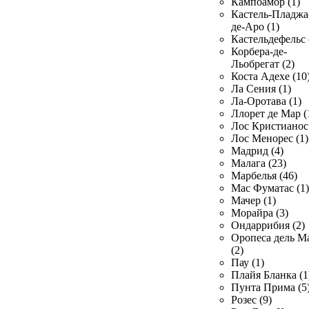
Кампоамор (1)
Кастель-Пладжа
де-Аро (1)
Кастельдефельс 
Корбера-де-
Льобрегат (2)
Коста Адехе (10
Ла Сения (1)
Ла-Оротава (1)
Ллорет де Мар (
Лос Кристианос 
Лос Менорес (1)
Мадрид (4)
Малага (23)
Марбелья (46)
Мас Фуматас (1)
Мачер (1)
Морайра (3)
Ондаррибия (2)
Оропеса дель М
(2)
Пау (1)
Плайя Бланка (1
Пунта Прима (5
Розес (9)