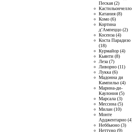
Пеская (2)
Кастильончелло 
Катания (8)
Комо (6)
Кортина
д’Ампеццо (2)
Косенза (4)
Коста Парадизо
(18)
Курмайор (4)
Кьянти (8)
Леза (7)
Ливорно (11)
Лукка (6)
Мадонна ди
Кампильо (4)
Марина-ди-
Каулония (5)
Марсала (3)
Мессина (5)
Милан (10)
Монте
Арджентарио (4
Неббьюно (3)
Неттуно (9)