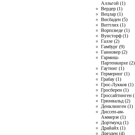
Алльгой (1)
Вердер (1)
Вецлар (1)
Висбаден (5)
Виттлих (1)
Ворпсведе (1)
Вунсторф (1)
Галле (2)
Гамбург (9)
Ганновер (2)
Гармиш-
Партенкирхе (2)
Гаутинг (1)
Гермеринг (1)
Грабау (1)
Грос-Лукков (1)
Гросберен (1)
Гроссайтинген (
Грюнвальд (2)
Денклинген (1)
Диссен-ам-
Аммерзе (1)
Дортмунд (1)
Драйайх (1)
Дрезден (4)