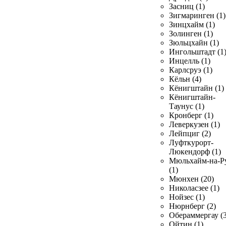
Засниц (1)
Зигмаринген (1)
Зинцхайм (1)
Золинген (1)
Зюльцхайн (1)
Ингольштадт (1
Инцелль (1)
Карлсруэ (1)
Кёльн (4)
Кёнигштайн (1)
Кёнигштайн-
Таунус (1)
Кронберг (1)
Леверкузен (1)
Лейпциг (2)
Луфткурорт-
Люкендорф (1)
Мюльхайм-на-Р
(1)
Мюнхен (20)
Николасзее (1)
Нойзес (1)
Нюрнберг (2)
Обераммергау (3
Ойтин (1)