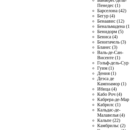
Баньерес-дель-
Пенедес (1)
Барселона (42)
Бегур (4)
Бенаавис (12)
Бенальмадена (1
Бенидорм (5)
Бениса (4)
Бенитачель (3)
Бланес (3)
Валь-де-Сан-
Висенте (1)
Гольф-дель-Сур 
Гуим (1)
Дения (1)
Деэса де
Кампоамор (1)
Ибица (4)
Кабо Роч (4)
Кабрера-де-Мар 
Кабрилс (1)
Кальдас-де-
Малавелья (4)
Кальпе (22)
Камбрильс (2)