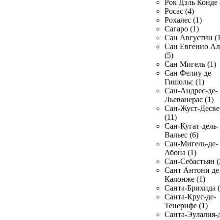
Рок Дэль Конде 
Росас (4)
Рохалес (1)
Сагаро (1)
Сан Августин (1
Сан Евгенио Ал
(5)
Сан Мигель (1)
Сан Фелиу де
Гишольс (1)
Сан-Андрес-де-
Льеванерас (1)
Сан-Жуст-Десве
(11)
Сан-Кугат-дель-
Вальес (6)
Сан-Мигель-де-
Абона (1)
Сан-Себастьян (
Сант Антони де
Калонже (1)
Санта-Брихида (
Санта-Крус-де-
Тенерифе (1)
Санта-Эулалия-д