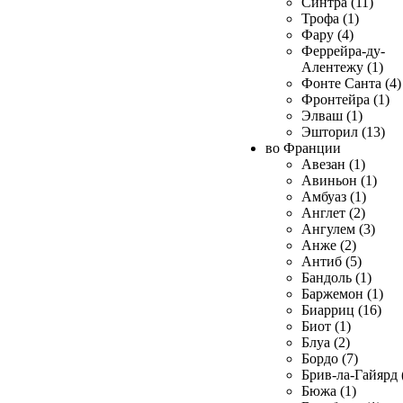
Синтра (11)
Трофа (1)
Фару (4)
Феррейра-ду-
Алентежу (1)
Фонте Санта (4)
Фронтейра (1)
Элваш (1)
Эшторил (13)
во Франции
Авезан (1)
Авиньон (1)
Амбуаз (1)
Англет (2)
Ангулем (3)
Анже (2)
Антиб (5)
Бандоль (1)
Баржемон (1)
Биарриц (16)
Биот (1)
Блуа (2)
Бордо (7)
Брив-ла-Гайярд 
Бюжа (1)