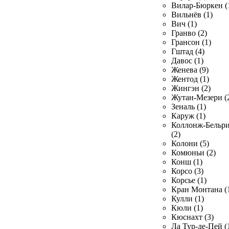
Вилар-Бюркен (
Вильнёв (1)
Вич (1)
Гранво (2)
Грансон (1)
Гштад (4)
Давос (1)
Женева (9)
Жентод (1)
Жингэн (2)
Жутан-Мезери (
Зеналь (1)
Каруж (1)
Коллонж-Бельр
(2)
Колони (5)
Комюньи (2)
Конш (1)
Корсо (3)
Корсье (1)
Кран Монтана (
Кулли (1)
Кюли (1)
Кюснахт (3)
Ла Тур-де-Пей (