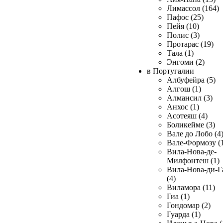
Лимассол (164)
Пафос (25)
Пейя (10)
Полис (3)
Протарас (19)
Тала (1)
Энгоми (2)
в Португалии
Албуфейра (5)
Алгош (1)
Алмансил (3)
Анхос (1)
Асотеяш (4)
Боликейме (3)
Вале до Лобо (4
Вале-Формозу (
Вила-Нова-де-
Милфонтеш (1)
Вила-Нова-ди-Г
(4)
Виламора (11)
Гиа (1)
Гондомар (2)
Гуарда (1)