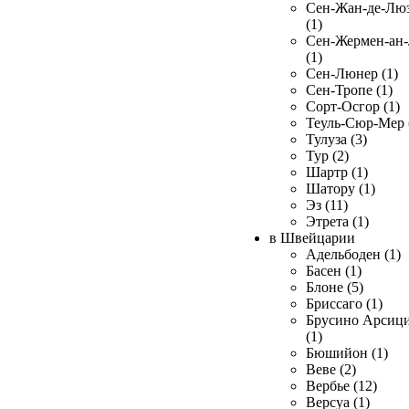
Сен-Жан-де-Лю
(1)
Сен-Жермен-ан
(1)
Сен-Люнер (1)
Сен-Тропе (1)
Сорт-Осгор (1)
Теуль-Сюр-Мер 
Тулуза (3)
Тур (2)
Шартр (1)
Шатору (1)
Эз (11)
Этрета (1)
в Швейцарии
Адельбоден (1)
Басен (1)
Блоне (5)
Бриссаго (1)
Брусино Арсиц
(1)
Бюшийон (1)
Веве (2)
Вербье (12)
Версуа (1)