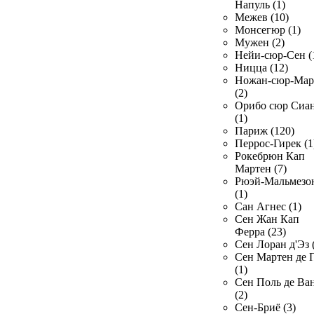
Напуль (1)
Межев (10)
Монсегюр (1)
Мужен (2)
Нейи-сюр-Сен (
Ницца (12)
Ножан-сюр-Ма
(2)
Орибо сюр Сиа
(1)
Париж (120)
Перрос-Гирек (1
Рокебрюн Кап
Мартен (7)
Рюэй-Мальмезо
(1)
Сан Агнес (1)
Сен Жан Кап
Ферра (23)
Сен Лоран д'Эз 
Сен Мартен де 
(1)
Сен Поль де Ва
(2)
Сен-Бриё (3)