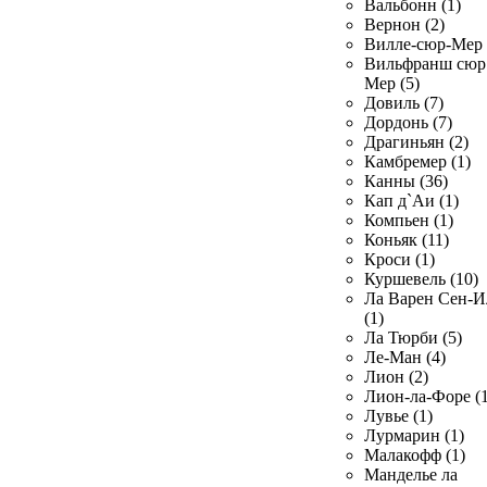
Вальбонн (1)
Вернон (2)
Вилле-сюр-Мер 
Вильфранш сюр
Мер (5)
Довиль (7)
Дордонь (7)
Драгиньян (2)
Камбремер (1)
Канны (36)
Кап д`Аи (1)
Компьен (1)
Коньяк (11)
Кроси (1)
Куршевель (10)
Ла Варен Сен-И
(1)
Ла Тюрби (5)
Ле-Ман (4)
Лион (2)
Лион-ла-Форе (1
Лувье (1)
Лурмарин (1)
Малакофф (1)
Манделье ла