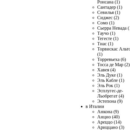
Ронсана (1)
Сантадер (1)
Севилья (1)
Сиджес (2)
Сомо (1)
Сьерра Невада (
Таучо (1)
Тегесте (1)
Тиас (1)
Торвискас Альт
(1)
Торревьеха (6)
Тосса де Мар (2)
Хавея (4)
Эль Дуке (1)
Эль Кабле (1)
Эль Рок (1)
Эсплугес-де-
Льобрегат (4)
Эстепона (9)
в Италии
Анкона (9)
Анцио (40)
Ареццо (14)
Ариццано (3)