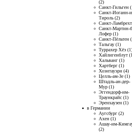
(2)
Санкт-Гильген (
Санкт-Иоганн-и
Тироль (2)
Санкт-Ламбрехт 
Санкт-Мартин-б
Лофер (1)
Санкт-Пёльтен (
Тальгау (1)
Туррахер Хёэ (1
Хайлигенблут (
Хальванг (1)
Хартберг (1)
Хоэнтауэрн (4)
Целль-ам-Зе (1)
Штадль-ан-дер-
Мур (1)
Эггендорф-им-
Траункрайс (1)
Эренхаузен (1)
в Германии
Аугсбург (2)
Ахен (1)
Ашау-им-Кимга
(2)