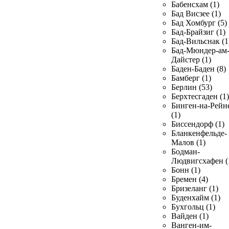
Бабенсхам (1)
Бад Висзее (1)
Бад Хомбург (5)
Бад-Брайзиг (1)
Бад-Вильснак (1
Бад-Мюндер-ам
Дайстер (1)
Баден-Баден (8)
Бамберг (1)
Берлин (53)
Берхтесгаден (1)
Бинген-на-Рейн
(1)
Биссендорф (1)
Бланкенфельде-
Малов (1)
Бодман-
Людвигсхафен (
Бонн (1)
Бремен (4)
Бризеланг (1)
Буденхайм (1)
Бухгольц (1)
Вайден (1)
Ванген-им-