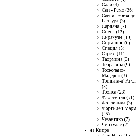
Сало (3)
Сан - Ремо (36)
Санта-Тереза-ди
Галлура (3)
Сарцана (7)
Сиена (12)
Сиракузы (10)
Сирмионе (6)
Специя (5)
Стреза (11)
Таормина (3)
Террачина (9)
Тосколано-
Мадерно (3)
Тринита-д' Агул
(8)
Тропеа (23)
Флоренция (51)
Фоллоника (3)
Форте дей Мар
(25)
Чезантико (7)
Чинкуале (2)
на Кипре
Айя-Напа (15)