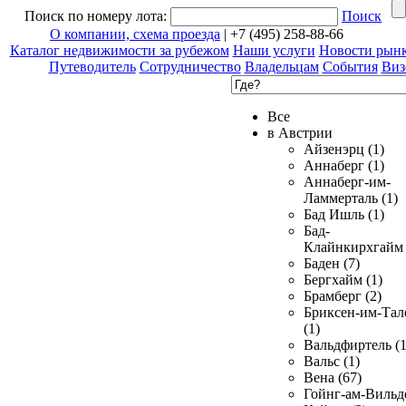
Поиск по номеру лота:
Поиск
О компании, схема проезда
| +7 (495) 258-88-66
Каталог недвижимости за рубежом
Наши услуги
Новости рын
Путеводитель
Сотрудничество
Владельцам
События
Виз
Все
в Австрии
Айзенэрц (1)
Аннаберг (1)
Аннаберг-им-
Ламмерталь (1)
Бад Ишль (1)
Бад-
Клайнкирхгайм 
Баден (7)
Бергхайм (1)
Брамберг (2)
Бриксен-им-Тал
(1)
Вальдфиртель (1
Вальс (1)
Вена (67)
Гойнг-ам-Вильд