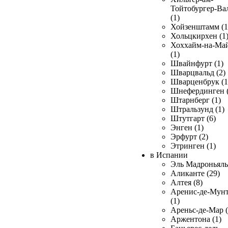
Тойтобургер-Ва
(1)
Хойзенштамм (1
Хольцкирхен (1
Хоххайм-на-Ма
(1)
Швайнфурт (1)
Шварцвальд (2)
Шварценбрук (1
Шнефердинген (
Штарнберг (1)
Штральзунд (1)
Штутгарт (6)
Энген (1)
Эрфурт (2)
Этринген (1)
в Испании
Эль Мадроньяль 
Аликанте (29)
Алтея (8)
Аренис-де-Мун
(1)
Ареньс-де-Мар (
Аржентона (1)