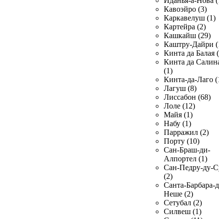
Иданья-а-Нова (
Кавоэйро (3)
Каркавелуш (1)
Картейра (2)
Кашкайш (29)
Каштру-Дайри (
Кинта да Балая (
Кинта да Салин
(1)
Кинта-да-Лаго (
Лагуш (8)
Лиссабон (68)
Лоле (12)
Майя (1)
Набу (1)
Парражил (2)
Порту (10)
Сан-Браш-ди-
Алпортел (1)
Сан-Педру-ду-С
(2)
Санта-Барбара-д
Неше (2)
Сетубал (2)
Силвеш (1)