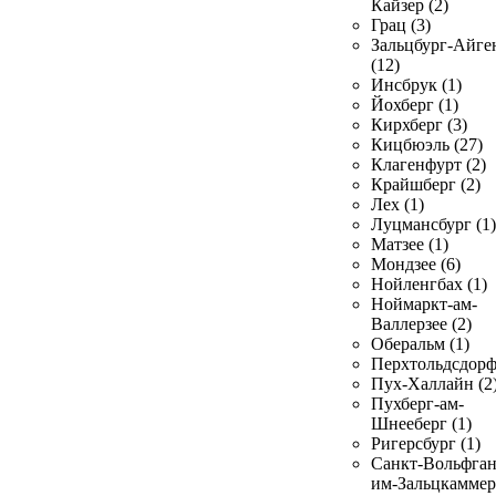
Кайзер (2)
Грац (3)
Зальцбург-Айге
(12)
Инсбрук (1)
Йохберг (1)
Кирхберг (3)
Кицбюэль (27)
Клагенфурт (2)
Крайшберг (2)
Лех (1)
Луцмансбург (1)
Матзее (1)
Мондзее (6)
Нойленгбах (1)
Ноймаркт-ам-
Валлерзее (2)
Оберальм (1)
Перхтольдсдорф
Пух-Халлайн (2
Пухберг-ам-
Шнееберг (1)
Ригерсбург (1)
Санкт-Вольфган
им-Зальцкаммер