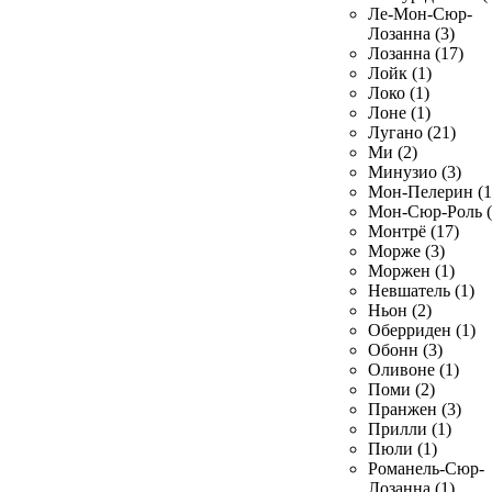
Ле-Мон-Сюр-
Лозанна (3)
Лозанна (17)
Лойк (1)
Локо (1)
Лоне (1)
Лугано (21)
Ми (2)
Минузио (3)
Мон-Пелерин (1
Мон-Сюр-Роль (
Монтрё (17)
Морже (3)
Моржен (1)
Невшатель (1)
Ньон (2)
Оберриден (1)
Обонн (3)
Оливоне (1)
Поми (2)
Пранжен (3)
Прилли (1)
Пюли (1)
Романель-Сюр-
Лозанна (1)