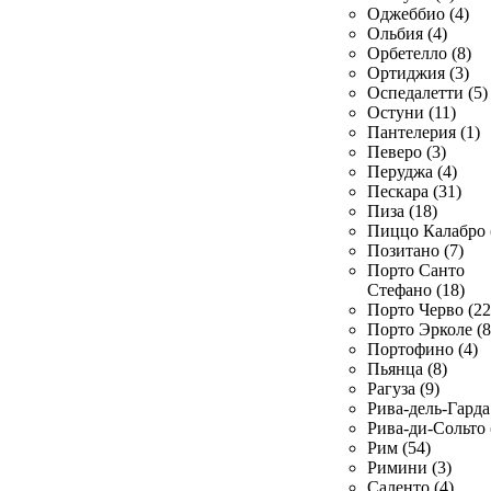
Оджеббио (4)
Ольбия (4)
Орбетелло (8)
Ортиджия (3)
Оспедалетти (5)
Остуни (11)
Пантелерия (1)
Певеро (3)
Перуджа (4)
Пескара (31)
Пиза (18)
Пиццо Калабро 
Позитано (7)
Порто Санто
Стефано (18)
Порто Черво (22
Порто Эрколе (8
Портофино (4)
Пьянца (8)
Рагуза (9)
Рива-дель-Гарда 
Рива-ди-Сольто 
Рим (54)
Римини (3)
Саленто (4)