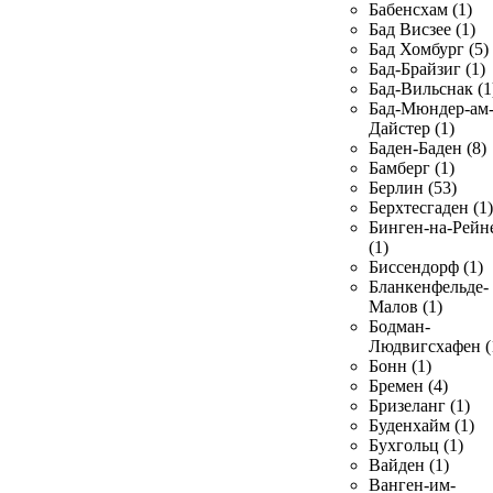
Бабенсхам (1)
Бад Висзее (1)
Бад Хомбург (5)
Бад-Брайзиг (1)
Бад-Вильснак (1
Бад-Мюндер-ам
Дайстер (1)
Баден-Баден (8)
Бамберг (1)
Берлин (53)
Берхтесгаден (1)
Бинген-на-Рейн
(1)
Биссендорф (1)
Бланкенфельде-
Малов (1)
Бодман-
Людвигсхафен (
Бонн (1)
Бремен (4)
Бризеланг (1)
Буденхайм (1)
Бухгольц (1)
Вайден (1)
Ванген-им-