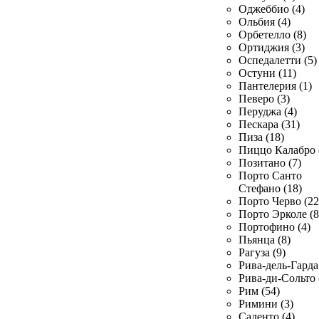
Оджеббио (4)
Ольбия (4)
Орбетелло (8)
Ортиджия (3)
Оспедалетти (5)
Остуни (11)
Пантелерия (1)
Певеро (3)
Перуджа (4)
Пескара (31)
Пиза (18)
Пиццо Калабро 
Позитано (7)
Порто Санто
Стефано (18)
Порто Черво (22
Порто Эрколе (8
Портофино (4)
Пьянца (8)
Рагуза (9)
Рива-дель-Гарда 
Рива-ди-Сольто 
Рим (54)
Римини (3)
Саленто (4)