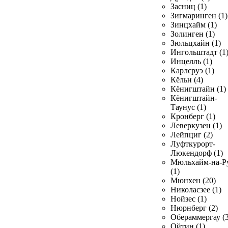
Засниц (1)
Зигмаринген (1)
Зинцхайм (1)
Золинген (1)
Зюльцхайн (1)
Ингольштадт (1
Инцелль (1)
Карлсруэ (1)
Кёльн (4)
Кёнигштайн (1)
Кёнигштайн-
Таунус (1)
Кронберг (1)
Леверкузен (1)
Лейпциг (2)
Луфткурорт-
Люкендорф (1)
Мюльхайм-на-Р
(1)
Мюнхен (20)
Николасзее (1)
Нойзес (1)
Нюрнберг (2)
Обераммергау (3
Ойтин (1)