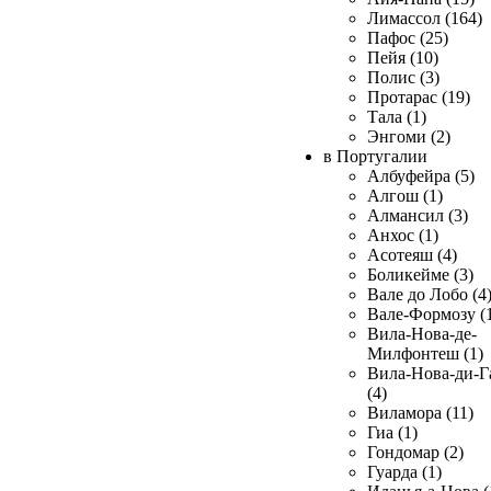
Лимассол (164)
Пафос (25)
Пейя (10)
Полис (3)
Протарас (19)
Тала (1)
Энгоми (2)
в Португалии
Албуфейра (5)
Алгош (1)
Алмансил (3)
Анхос (1)
Асотеяш (4)
Боликейме (3)
Вале до Лобо (4
Вале-Формозу (
Вила-Нова-де-
Милфонтеш (1)
Вила-Нова-ди-Г
(4)
Виламора (11)
Гиа (1)
Гондомар (2)
Гуарда (1)