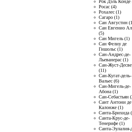
Рок Дэль Конде 
Росас (4)
Рохалес (1)
Сагаро (1)
Сан Августин (1
Сан Евгенио Ал
(5)
Сан Мигель (1)
Сан Фелиу де
Гишольс (1)
Сан-Андрес-де-
Льеванерас (1)
Сан-Жуст-Десве
(11)
Сан-Кугат-дель-
Вальес (6)
Сан-Мигель-де-
Абона (1)
Сан-Себастьян (
Сант Антони де
Калонже (1)
Санта-Брихида (
Санта-Крус-де-
Тенерифе (1)
Санта-Эулалия-д