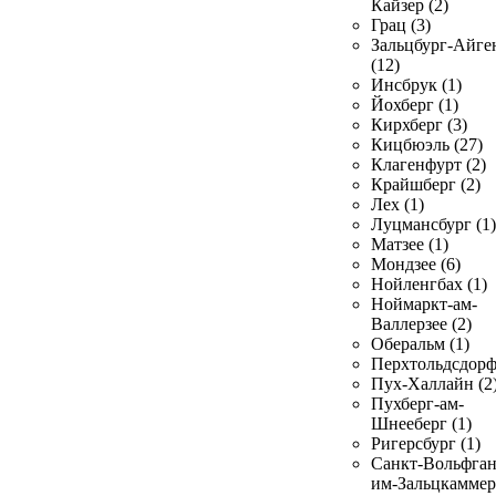
Кайзер (2)
Грац (3)
Зальцбург-Айге
(12)
Инсбрук (1)
Йохберг (1)
Кирхберг (3)
Кицбюэль (27)
Клагенфурт (2)
Крайшберг (2)
Лех (1)
Луцмансбург (1)
Матзее (1)
Мондзее (6)
Нойленгбах (1)
Ноймаркт-ам-
Валлерзее (2)
Оберальм (1)
Перхтольдсдорф
Пух-Халлайн (2
Пухберг-ам-
Шнееберг (1)
Ригерсбург (1)
Санкт-Вольфган
им-Зальцкаммер