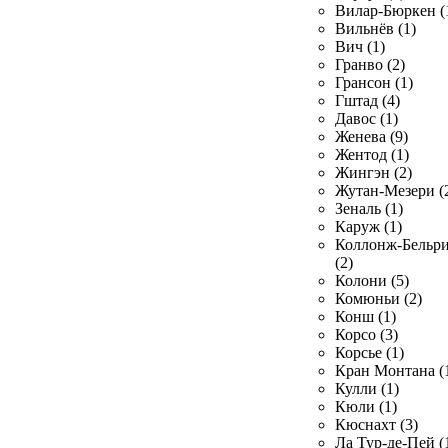
Вилар-Бюркен (
Вильнёв (1)
Вич (1)
Гранво (2)
Грансон (1)
Гштад (4)
Давос (1)
Женева (9)
Жентод (1)
Жингэн (2)
Жутан-Мезери (
Зеналь (1)
Каруж (1)
Коллонж-Бельр
(2)
Колони (5)
Комюньи (2)
Конш (1)
Корсо (3)
Корсье (1)
Кран Монтана (
Кулли (1)
Кюли (1)
Кюснахт (3)
Ла Тур-де-Пей (