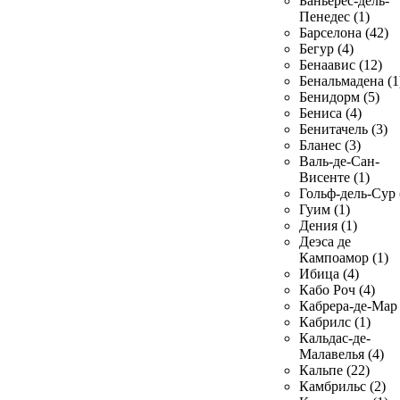
Баньерес-дель-
Пенедес (1)
Барселона (42)
Бегур (4)
Бенаавис (12)
Бенальмадена (1
Бенидорм (5)
Бениса (4)
Бенитачель (3)
Бланес (3)
Валь-де-Сан-
Висенте (1)
Гольф-дель-Сур 
Гуим (1)
Дения (1)
Деэса де
Кампоамор (1)
Ибица (4)
Кабо Роч (4)
Кабрера-де-Мар 
Кабрилс (1)
Кальдас-де-
Малавелья (4)
Кальпе (22)
Камбрильс (2)