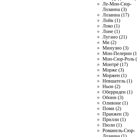
Ле-Мон-Сюр-
Лозанна (3)
Лозанна (17)
Лойк (1)
Локо (1)
Лоне (1)
Лугано (21)
Ми (2)
Минузио (3)
Мон-Пелерин (1
Мон-Сюр-Роль (
Монтрё (17)
Морже (3)
Моржен (1)
Невшатель (1)
Ньон (2)
Оберриден (1)
Обонн (3)
Оливоне (1)
Поми (2)
Пранжен (3)
Прилли (1)
Пюли (1)
Романель-Сюр-
Лозанна (1)