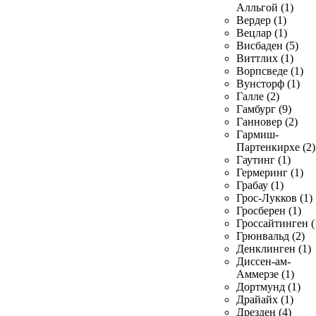
Алльгой (1)
Вердер (1)
Вецлар (1)
Висбаден (5)
Виттлих (1)
Ворпсведе (1)
Вунсторф (1)
Галле (2)
Гамбург (9)
Ганновер (2)
Гармиш-
Партенкирхе (2)
Гаутинг (1)
Гермеринг (1)
Грабау (1)
Грос-Лукков (1)
Гросберен (1)
Гроссайтинген (
Грюнвальд (2)
Денклинген (1)
Диссен-ам-
Аммерзе (1)
Дортмунд (1)
Драйайх (1)
Дрезден (4)