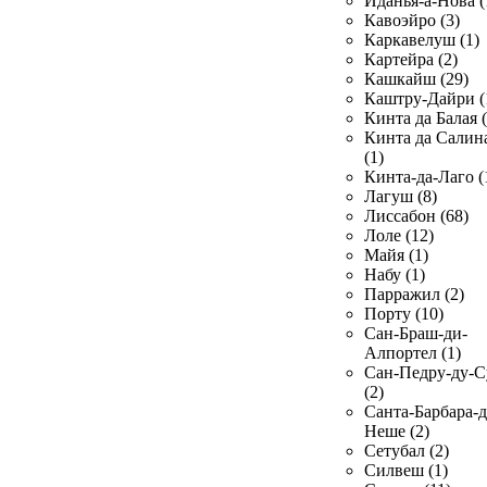
Иданья-а-Нова (
Кавоэйро (3)
Каркавелуш (1)
Картейра (2)
Кашкайш (29)
Каштру-Дайри (
Кинта да Балая (
Кинта да Салин
(1)
Кинта-да-Лаго (
Лагуш (8)
Лиссабон (68)
Лоле (12)
Майя (1)
Набу (1)
Парражил (2)
Порту (10)
Сан-Браш-ди-
Алпортел (1)
Сан-Педру-ду-С
(2)
Санта-Барбара-д
Неше (2)
Сетубал (2)
Силвеш (1)