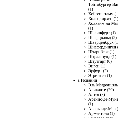
Тойтобургер-Ва
(1)
Хойзенштамм (1
Хольцкирхен (1
Хоххайм-на-Ма
(1)
Швайнфурт (1)
Шварцвальд (2)
Шварценбрук (1
Шнефердинген (
Штарнберг (1)
Штральзунд (1)
Штутгарт (6)
Энген (1)
Эрфурт (2)
Этринген (1)
в Испании
Эль Мадроньяль 
Аликанте (29)
Алтея (8)
Аренис-де-Мун
(1)
Ареньс-де-Мар (
Аржентона (1)