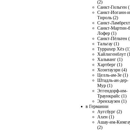
(2)
Санкт-Гильген (
Санкт-Иоганн-и
Тироль (2)
Санкт-Ламбрехт 
Санкт-Мартин-б
Лофер (1)
Санкт-Пёльтен (
Тальгау (1)
Туррахер Хёэ (1
Хайлигенблут (
Хальванг (1)
Хартберг (1)
Хоэнтауэрн (4)
Целль-ам-Зе (1)
Штадль-ан-дер-
Мур (1)
Эггендорф-им-
Траункрайс (1)
Эренхаузен (1)
в Германии
Аугсбург (2)
Ахен (1)
Ашау-им-Кимга
(2)