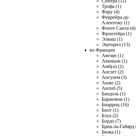
Синтра (11)
Трофа (1)
Фару (4)
Феррейра-ду-
Алентежу (1)
Фонте Санта (4)
Фронтейра (1)
Элваш (1)
Эшторил (13)
во Франции
Авезан (1)
Авиньон (1)
Амбуаз (1)
Англет (2)
Ангулем (3)
Анже (2)
Антиб (5)
Бандоль (1)
Баржемон (1)
Биарриц (16)
Биот (1)
Блуа (2)
Бордо (7)
Брив-ла-Гайярд 
Бюжа (1)