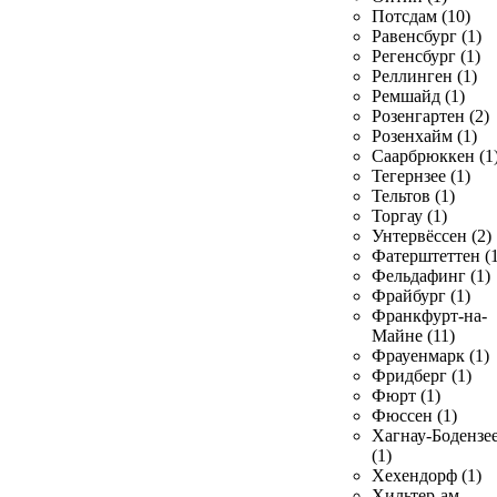
Потсдам (10)
Равенсбург (1)
Регенсбург (1)
Реллинген (1)
Ремшайд (1)
Розенгартен (2)
Розенхайм (1)
Саарбрюккен (1
Тегернзее (1)
Тельтов (1)
Торгау (1)
Унтервёссен (2)
Фатерштеттен (1
Фельдафинг (1)
Фрайбург (1)
Франкфурт-на-
Майне (11)
Фрауенмарк (1)
Фридберг (1)
Фюрт (1)
Фюссен (1)
Хагнау-Бодензе
(1)
Хехендорф (1)
Хильтер-ам-