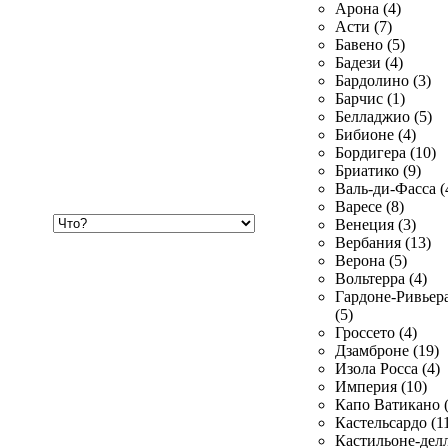
Арона (4)
Асти (7)
Бавено (5)
Бадези (4)
Бардолино (3)
Барчис (1)
Белладжио (5)
Бибионе (4)
Бордигера (10)
Бриатико (9)
Валь-ди-Фасса (
Варесе (8)
Хочу
Венеция (3)
купить
Вербания (13)
Верона (5)
Вольтерра (4)
Гардоне-Ривьер
(5)
Гроссето (4)
Дзамброне (19)
Изола Росса (4)
Империя (10)
Капо Ватикано (
Кастельсардо (1
Кастильоне-делл