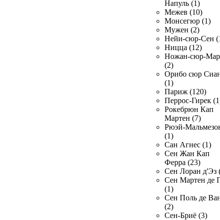
Напуль (1)
Межев (10)
Монсегюр (1)
Мужен (2)
Нейи-сюр-Сен (
Ницца (12)
Ножан-сюр-Ма
(2)
Орибо сюр Сиа
(1)
Париж (120)
Перрос-Гирек (1
Рокебрюн Кап
Мартен (7)
Рюэй-Мальмезо
(1)
Сан Агнес (1)
Сен Жан Кап
Ферра (23)
Сен Лоран д'Эз 
Сен Мартен де 
(1)
Сен Поль де Ва
(2)
Сен-Бриё (3)