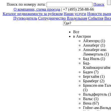
Поиск по номеру лота:
Поиск
О компании, схема проезда
| +7 (495) 258-88-66
Каталог недвижимости за рубежом
Наши услуги
Новости рын
Путеводитель
Сотрудничество
Владельцам
События
Виз
Все
в Австрии
Айзенэрц (1)
Аннаберг (1)
Аннаберг-им-
Ламмерталь (1)
Бад Ишль (1)
Бад-
Клайнкирхгайм 
Баден (7)
Бергхайм (1)
Брамберг (2)
Бриксен-им-Тал
(1)
Вальдфиртель (1
Вальс (1)
Вена (67)
Гойнг-ам-Вильд