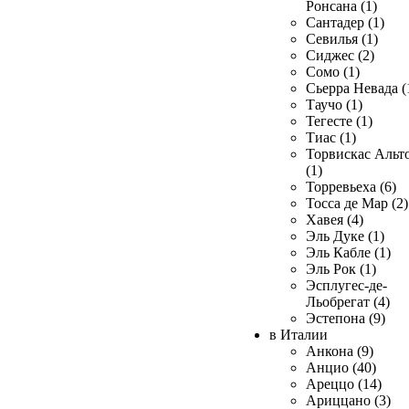
Ронсана (1)
Сантадер (1)
Севилья (1)
Сиджес (2)
Сомо (1)
Сьерра Невада (
Таучо (1)
Тегесте (1)
Тиас (1)
Торвискас Альт
(1)
Торревьеха (6)
Тосса де Мар (2)
Хавея (4)
Эль Дуке (1)
Эль Кабле (1)
Эль Рок (1)
Эсплугес-де-
Льобрегат (4)
Эстепона (9)
в Италии
Анкона (9)
Анцио (40)
Ареццо (14)
Ариццано (3)