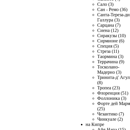
Сало (3)
Сан - Ремо (36)
Санта-Тереза-ди
Галлура (3)
Сарцана (7)
Сиена (12)
Сиракузы (10)
Сирмионе (6)
Специя (5)
Стреза (11)
Таормина (3)
Террачина (9)
Тосколано-
Мадерно (3)
Тринита-д' Агул
(8)
Тропеа (23)
Флоренция (51)
Фоллоника (3)
Форте дей Мар
(25)
Чезантико (7)
Чинкуале (2)
на Кипре
Айя-Напа (15)