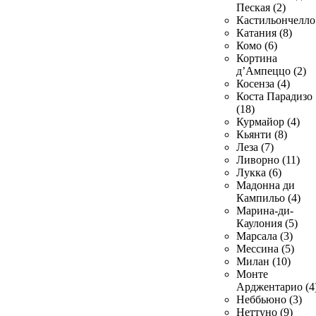
Пеская (2)
Кастильончелло 
Катания (8)
Комо (6)
Кортина
д’Ампеццо (2)
Косенза (4)
Коста Парадизо
(18)
Курмайор (4)
Кьянти (8)
Леза (7)
Ливорно (11)
Лукка (6)
Мадонна ди
Кампильо (4)
Марина-ди-
Каулония (5)
Марсала (3)
Мессина (5)
Милан (10)
Монте
Арджентарио (4
Неббьюно (3)
Неттуно (9)