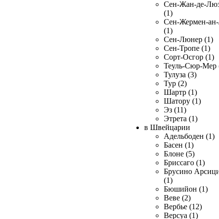
Сен-Жан-де-Лю
(1)
Сен-Жермен-ан
(1)
Сен-Люнер (1)
Сен-Тропе (1)
Сорт-Осгор (1)
Теуль-Сюр-Мер 
Тулуза (3)
Тур (2)
Шартр (1)
Шатору (1)
Эз (11)
Этрета (1)
в Швейцарии
Адельбоден (1)
Басен (1)
Блоне (5)
Бриссаго (1)
Брусино Арсиц
(1)
Бюшийон (1)
Веве (2)
Вербье (12)
Версуа (1)