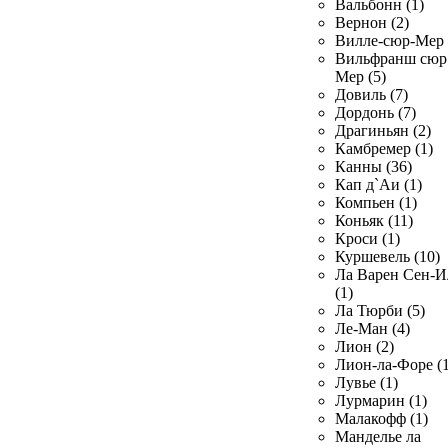
Вальбонн (1)
Вернон (2)
Вилле-сюр-Мер 
Вильфранш сюр
Мер (5)
Довиль (7)
Дордонь (7)
Драгиньян (2)
Камбремер (1)
Канны (36)
Кап д`Аи (1)
Компьен (1)
Коньяк (11)
Кроси (1)
Куршевель (10)
Ла Варен Сен-И
(1)
Ла Тюрби (5)
Ле-Ман (4)
Лион (2)
Лион-ла-Форе (1
Лувье (1)
Лурмарин (1)
Малакофф (1)
Манделье ла