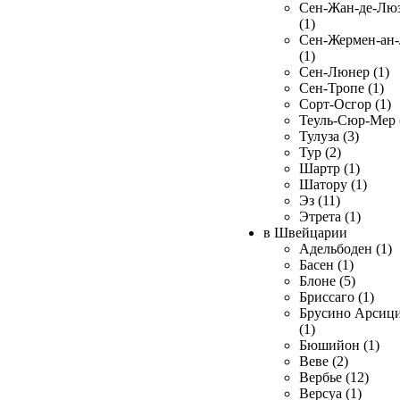
Сен-Жан-де-Лю
(1)
Сен-Жермен-ан
(1)
Сен-Люнер (1)
Сен-Тропе (1)
Сорт-Осгор (1)
Теуль-Сюр-Мер 
Тулуза (3)
Тур (2)
Шартр (1)
Шатору (1)
Эз (11)
Этрета (1)
в Швейцарии
Адельбоден (1)
Басен (1)
Блоне (5)
Бриссаго (1)
Брусино Арсиц
(1)
Бюшийон (1)
Веве (2)
Вербье (12)
Версуа (1)