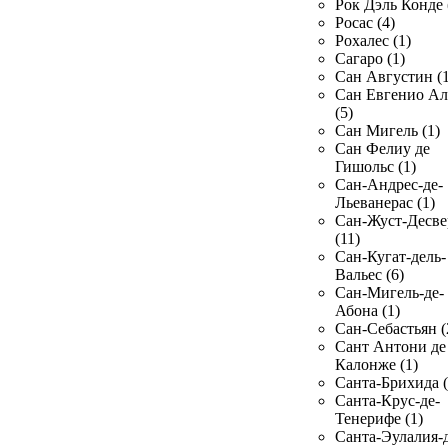
Рок Дэль Конде 
Росас (4)
Рохалес (1)
Сагаро (1)
Сан Августин (1
Сан Евгенио Ал
(5)
Сан Мигель (1)
Сан Фелиу де
Гишольс (1)
Сан-Андрес-де-
Льеванерас (1)
Сан-Жуст-Десве
(11)
Сан-Кугат-дель-
Вальес (6)
Сан-Мигель-де-
Абона (1)
Сан-Себастьян (
Сант Антони де
Калонже (1)
Санта-Брихида (
Санта-Крус-де-
Тенерифе (1)
Санта-Эулалия-д