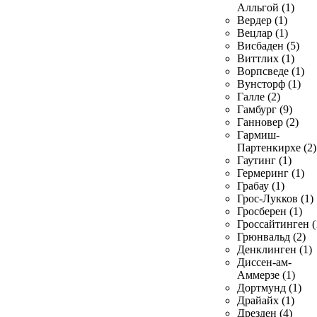
Алльгой (1)
Вердер (1)
Вецлар (1)
Висбаден (5)
Виттлих (1)
Ворпсведе (1)
Вунсторф (1)
Галле (2)
Гамбург (9)
Ганновер (2)
Гармиш-
Партенкирхе (2)
Гаутинг (1)
Гермеринг (1)
Грабау (1)
Грос-Лукков (1)
Гросберен (1)
Гроссайтинген (
Грюнвальд (2)
Денклинген (1)
Диссен-ам-
Аммерзе (1)
Дортмунд (1)
Драйайх (1)
Дрезден (4)