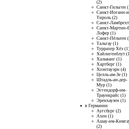
(2)
Санкт-Гильген (
Санкт-Иоганн-и
Тироль (2)
Санкт-Ламбрехт 
Санкт-Мартин-б
Лофер (1)
Санкт-Пёльтен (
Тальгау (1)
Туррахер Хёэ (1
Хайлигенблут (
Хальванг (1)
Хартберг (1)
Хоэнтауэрн (4)
Целль-ам-Зе (1)
Штадль-ан-дер-
Мур (1)
Эггендорф-им-
Траункрайс (1)
Эренхаузен (1)
в Германии
Аугсбург (2)
Ахен (1)
Ашау-им-Кимга
(2)