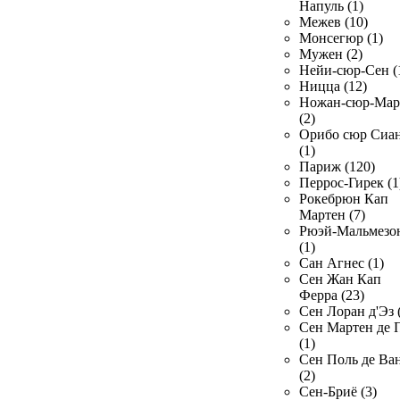
Напуль (1)
Межев (10)
Монсегюр (1)
Мужен (2)
Нейи-сюр-Сен (
Ницца (12)
Ножан-сюр-Ма
(2)
Орибо сюр Сиа
(1)
Париж (120)
Перрос-Гирек (1
Рокебрюн Кап
Мартен (7)
Рюэй-Мальмезо
(1)
Сан Агнес (1)
Сен Жан Кап
Ферра (23)
Сен Лоран д'Эз 
Сен Мартен де 
(1)
Сен Поль де Ва
(2)
Сен-Бриё (3)