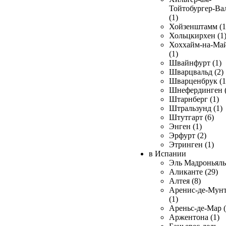
Тойтобургер-Ва
(1)
Хойзенштамм (1
Хольцкирхен (1
Хоххайм-на-Ма
(1)
Швайнфурт (1)
Шварцвальд (2)
Шварценбрук (1
Шнефердинген (
Штарнберг (1)
Штральзунд (1)
Штутгарт (6)
Энген (1)
Эрфурт (2)
Этринген (1)
в Испании
Эль Мадроньяль 
Аликанте (29)
Алтея (8)
Аренис-де-Мун
(1)
Ареньс-де-Мар (
Аржентона (1)