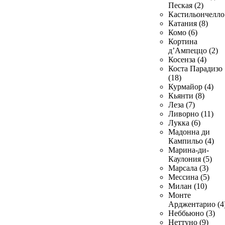
Пеская (2)
Кастильончелло 
Катания (8)
Комо (6)
Кортина
д’Ампеццо (2)
Косенза (4)
Коста Парадизо
(18)
Курмайор (4)
Кьянти (8)
Леза (7)
Ливорно (11)
Лукка (6)
Мадонна ди
Кампильо (4)
Марина-ди-
Каулония (5)
Марсала (3)
Мессина (5)
Милан (10)
Монте
Арджентарио (4
Неббьюно (3)
Неттуно (9)