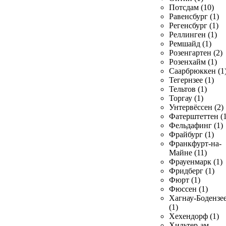
Потсдам (10)
Равенсбург (1)
Регенсбург (1)
Реллинген (1)
Ремшайд (1)
Розенгартен (2)
Розенхайм (1)
Саарбрюккен (1
Тегернзее (1)
Тельтов (1)
Торгау (1)
Унтервёссен (2)
Фатерштеттен (1
Фельдафинг (1)
Фрайбург (1)
Франкфурт-на-
Майне (11)
Фрауенмарк (1)
Фридберг (1)
Фюрт (1)
Фюссен (1)
Хагнау-Бодензе
(1)
Хехендорф (1)
Хильтер-ам-