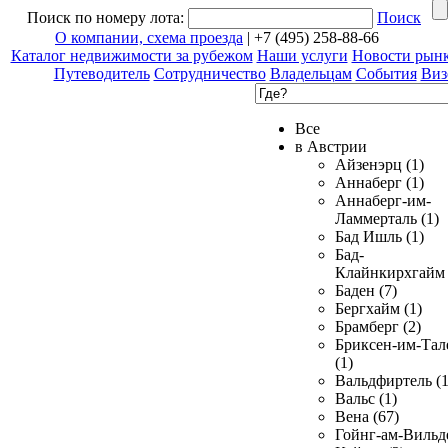
Поиск по номеру лота:
Поиск
О компании, схема проезда
| +7 (495) 258-88-66
Каталог недвижимости за рубежом
Наши услуги
Новости рын
Путеводитель
Сотрудничество
Владельцам
События
Виз
Все
в Австрии
Айзенэрц (1)
Аннаберг (1)
Аннаберг-им-
Ламмерталь (1)
Бад Ишль (1)
Бад-
Клайнкирхгайм 
Баден (7)
Бергхайм (1)
Брамберг (2)
Бриксен-им-Тал
(1)
Вальдфиртель (1
Вальс (1)
Вена (67)
Гойнг-ам-Вильд