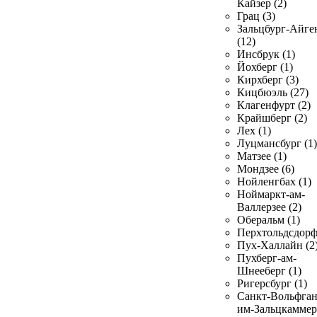
Кайзер (2)
Грац (3)
Зальцбург-Айге
(12)
Инсбрук (1)
Йохберг (1)
Кирхберг (3)
Кицбюэль (27)
Клагенфурт (2)
Крайшберг (2)
Лех (1)
Луцмансбург (1)
Матзее (1)
Мондзее (6)
Нойленгбах (1)
Ноймаркт-ам-
Валлерзее (2)
Оберальм (1)
Перхтольдсдорф
Пух-Халлайн (2
Пухберг-ам-
Шнееберг (1)
Ригерсбург (1)
Санкт-Вольфган
им-Зальцкаммер