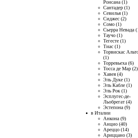
Ронсана (1)
Сантадер (1)
Севилья (1)
Сиджес (2)
Сомо (1)
Сьерра Невада (
Таучо (1)
Тегесте (1)
Тиас (1)
Торвискас Альт
(1)
Торревьеха (6)
Тосса де Мар (2)
Хавея (4)
Эль Дуке (1)
Эль Кабле (1)
Эль Рок (1)
Эсплугес-де-
Льобрегат (4)
Эстепона (9)
в Италии
Анкона (9)
Анцио (40)
Ареццо (14)
Ариццано (3)