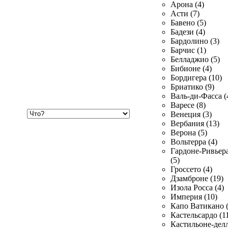
Арона (4)
Асти (7)
Бавено (5)
Бадези (4)
Бардолино (3)
Барчис (1)
Белладжио (5)
Бибионе (4)
Бордигера (10)
Бриатико (9)
Валь-ди-Фасса (
Варесе (8)
Хочу
Венеция (3)
купить
Вербания (13)
Верона (5)
Вольтерра (4)
Гардоне-Ривьер
(5)
Гроссето (4)
Дзамброне (19)
Изола Росса (4)
Империя (10)
Капо Ватикано (
Кастельсардо (1
Кастильоне-делл