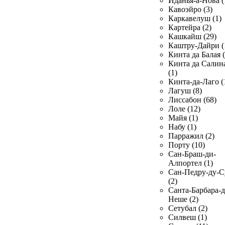
Иданья-а-Нова (
Кавоэйро (3)
Каркавелуш (1)
Картейра (2)
Кашкайш (29)
Каштру-Дайри (
Кинта да Балая (
Кинта да Салин
(1)
Кинта-да-Лаго (
Лагуш (8)
Лиссабон (68)
Лоле (12)
Майя (1)
Набу (1)
Парражил (2)
Порту (10)
Сан-Браш-ди-
Алпортел (1)
Сан-Педру-ду-С
(2)
Санта-Барбара-д
Неше (2)
Сетубал (2)
Силвеш (1)