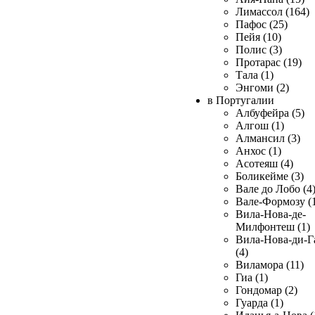
Лимассол (164)
Пафос (25)
Пейя (10)
Полис (3)
Протарас (19)
Тала (1)
Энгоми (2)
в Португалии
Албуфейра (5)
Алгош (1)
Алмансил (3)
Анхос (1)
Асотеяш (4)
Боликейме (3)
Вале до Лобо (4
Вале-Формозу (
Вила-Нова-де-
Милфонтеш (1)
Вила-Нова-ди-Г
(4)
Виламора (11)
Гиа (1)
Гондомар (2)
Гуарда (1)