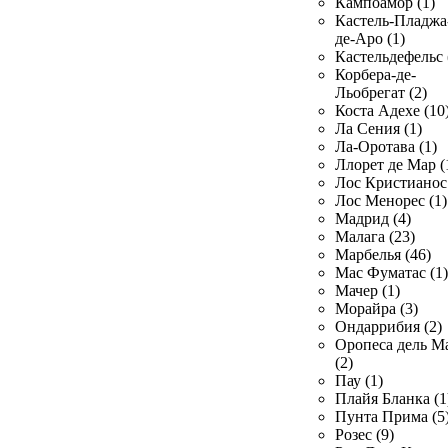
Кампоамор (1)
Кастель-Пладжа
де-Аро (1)
Кастельдефельс 
Корбера-де-
Льобрегат (2)
Коста Адехе (10
Ла Сения (1)
Ла-Оротава (1)
Ллорет де Мар (
Лос Кристианос 
Лос Менорес (1)
Мадрид (4)
Малага (23)
Марбелья (46)
Мас Фуматас (1)
Мачер (1)
Морайра (3)
Ондаррибия (2)
Оропеса дель М
(2)
Пау (1)
Плайя Бланка (1
Пунта Прима (5
Розес (9)