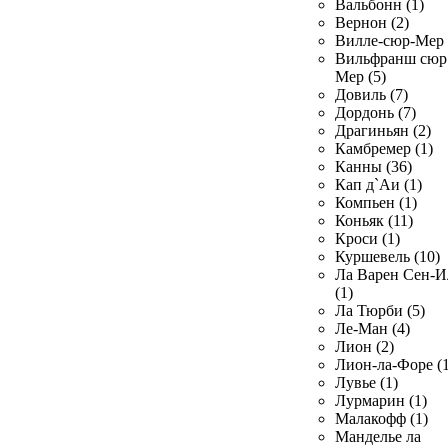
Вальбонн (1)
Вернон (2)
Вилле-сюр-Мер 
Вильфранш сюр
Мер (5)
Довиль (7)
Дордонь (7)
Драгиньян (2)
Камбремер (1)
Канны (36)
Кап д`Аи (1)
Компьен (1)
Коньяк (11)
Кроси (1)
Куршевель (10)
Ла Варен Сен-И
(1)
Ла Тюрби (5)
Ле-Ман (4)
Лион (2)
Лион-ла-Форе (1
Лувье (1)
Лурмарин (1)
Малакофф (1)
Манделье ла