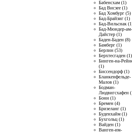
Бабенсхам (1)
Бад Висзее (1)
Бад Хомбург (5)
Бад-Брайзиг (1)
Бад-Вильснак (1
Бад-Мюндер-ам
Дайстер (1)
Баден-Баден (8)
Бамберг (1)
Берлин (53)
Берхтесгаден (1)
Бинген-на-Рейн
(1)
Биссендорф (1)
Бланкенфельде-
Малов (1)
Бодман-
Людвигсхафен (
Бонн (1)
Бремен (4)
Бризеланг (1)
Буденхайм (1)
Бухгольц (1)
Вайден (1)
Ванген-им-