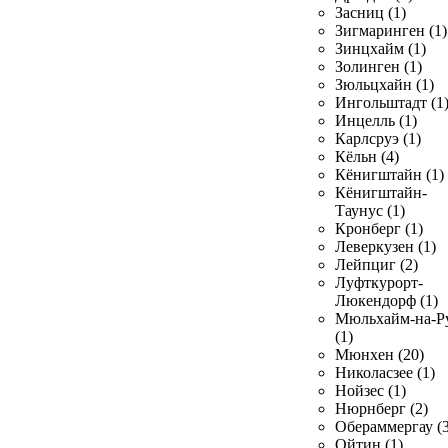
Засниц (1)
Зигмаринген (1)
Зинцхайм (1)
Золинген (1)
Зюльцхайн (1)
Ингольштадт (1
Инцелль (1)
Карлсруэ (1)
Кёльн (4)
Кёнигштайн (1)
Кёнигштайн-
Таунус (1)
Кронберг (1)
Леверкузен (1)
Лейпциг (2)
Луфткурорт-
Люкендорф (1)
Мюльхайм-на-Р
(1)
Мюнхен (20)
Николасзее (1)
Нойзес (1)
Нюрнберг (2)
Обераммергау (3
Ойтин (1)