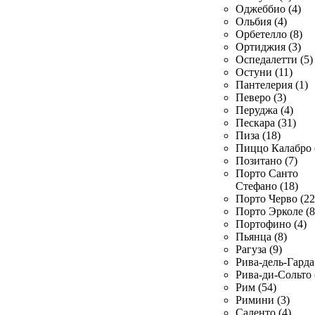
Оджеббио (4)
Ольбия (4)
Орбетелло (8)
Ортиджия (3)
Оспедалетти (5)
Остуни (11)
Пантелерия (1)
Певеро (3)
Перуджа (4)
Пескара (31)
Пиза (18)
Пиццо Калабро 
Позитано (7)
Порто Санто
Стефано (18)
Порто Черво (22
Порто Эрколе (8
Портофино (4)
Пьянца (8)
Рагуза (9)
Рива-дель-Гарда 
Рива-ди-Сольто 
Рим (54)
Римини (3)
Саленто (4)