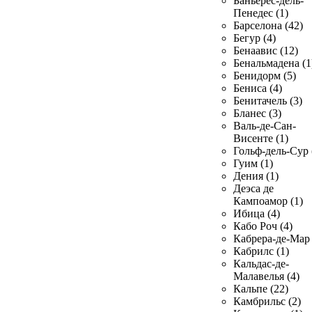
Баньерес-дель-
Пенедес (1)
Барселона (42)
Бегур (4)
Бенаавис (12)
Бенальмадена (1
Бенидорм (5)
Бениса (4)
Бенитачель (3)
Бланес (3)
Валь-де-Сан-
Висенте (1)
Гольф-дель-Сур 
Гуим (1)
Дения (1)
Деэса де
Кампоамор (1)
Ибица (4)
Кабо Роч (4)
Кабрера-де-Мар 
Кабрилс (1)
Кальдас-де-
Малавелья (4)
Кальпе (22)
Камбрильс (2)