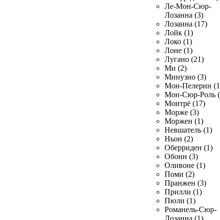
Ле-Мон-Сюр-
Лозанна (3)
Лозанна (17)
Лойк (1)
Локо (1)
Лоне (1)
Лугано (21)
Ми (2)
Минузио (3)
Мон-Пелерин (1
Мон-Сюр-Роль (
Монтрё (17)
Морже (3)
Моржен (1)
Невшатель (1)
Ньон (2)
Оберриден (1)
Обонн (3)
Оливоне (1)
Поми (2)
Пранжен (3)
Прилли (1)
Пюли (1)
Романель-Сюр-
Лозанна (1)