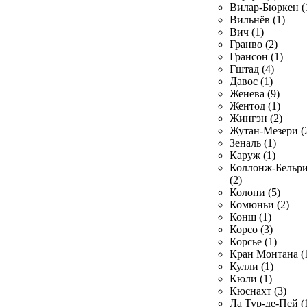
Вилар-Бюркен (
Вильнёв (1)
Вич (1)
Гранво (2)
Грансон (1)
Гштад (4)
Давос (1)
Женева (9)
Жентод (1)
Жингэн (2)
Жутан-Мезери (
Зеналь (1)
Каруж (1)
Коллонж-Бельр
(2)
Колони (5)
Комюньи (2)
Конш (1)
Корсо (3)
Корсье (1)
Кран Монтана (
Кулли (1)
Кюли (1)
Кюснахт (3)
Ла Тур-де-Пей (