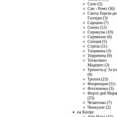
Сало (3)
Сан - Ремо (36)
Санта-Тереза-ди
Галлура (3)
Сарцана (7)
Сиена (12)
Сиракузы (10)
Сирмионе (6)
Специя (5)
Стреза (11)
Таормина (3)
Террачина (9)
Тосколано-
Мадерно (3)
Тринита-д' Агул
(8)
Тропеа (23)
Флоренция (51)
Фоллоника (3)
Форте дей Мар
(25)
Чезантико (7)
Чинкуале (2)
на Кипре
Айя-Напа (15)