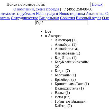
Поиск по номеру лота:
Поиск
О компании, схема проезда
| +7 (495) 258-88-66
ижимости за рубежом
Наши услуги
Новости рынка
Аналитика
Ст
дитель
Сотрудничество
Владельцам
События
Визовый отдел
О к
Все
в Австрии
Айзенэрц (1)
Аннаберг (1)
Аннаберг-им-
Ламмерталь (1)
Бад Ишль (1)
Бад-Клайнкирхгайм
(5)
Баден (7)
Бергхайм (1)
Брамберг (2)
Бриксен-им-Тале (1)
Вальдфиртель (1)
Вальс (1)
Вена (67)
Гойнг-ам-Вильден-
Кайзер (2)