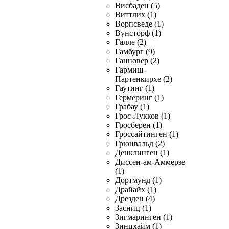
Висбаден (5)
Виттлих (1)
Ворпсведе (1)
Вунсторф (1)
Галле (2)
Гамбург (9)
Ганновер (2)
Гармиш-
Партенкирхе (2)
Гаутинг (1)
Гермеринг (1)
Грабау (1)
Грос-Лукков (1)
Гросберен (1)
Гроссайтинген (1)
Грюнвальд (2)
Денклинген (1)
Диссен-ам-Аммерзе
(1)
Дортмунд (1)
Драйайх (1)
Дрезден (4)
Засниц (1)
Зигмаринген (1)
Зинцхайм (1)