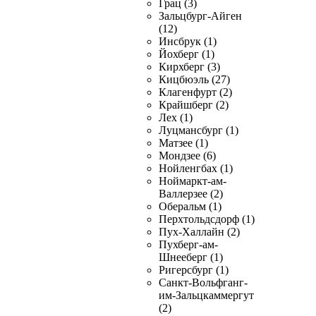
Грац (3)
Зальцбург-Айген
(12)
Инсбрук (1)
Йохберг (1)
Кирхберг (3)
Кицбюэль (27)
Клагенфурт (2)
Крайшберг (2)
Лех (1)
Луцмансбург (1)
Матзее (1)
Мондзее (6)
Нойленгбах (1)
Ноймаркт-ам-
Валлерзее (2)
Оберальм (1)
Перхтольдсдорф (1)
Пух-Халлайн (2)
Пухберг-ам-
Шнееберг (1)
Ригерсбург (1)
Санкт-Вольфганг-
им-Зальцкаммергут
(2)