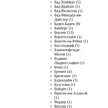
Бад Хомбург (5)
Бад-Брайзиг (1)
Бад-Вильснак (1)
Бад-Мюндер-ам-
Дайстер (1)
Баден-Баден (8)
Бамберг (1)
Берлин (53)
Берхтесгаден (1)
Бинген-на-Рейне (1)
Биссендорф (1)
Бланкенфельде-
Малов (1)
Бодман-
Людвигсхафен (1)
Бонн (1)
Бремен (4)
Бризеланг (1)
Буденхайм (1)
Бухгольц (1)
Вайден (1)
Ванген-им-Алльгой
(1)
Вердер (1)
Вецлар (1)