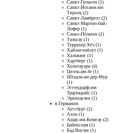
Санкт-Гильген (1)
Санкт-Иоганн-ин-
Тироль (2)
Санкт-Ламбрехт (2)
Санкт-Мартин-бай-
Лофер (1)
Санкт-Пёльтен (2)
Тальгау (1)
Туррахер Хёэ (1)
Хайлигенблут (1)
Хальванг (1)
Хартберг (1)
Хоэнтауэрн (4)
Целль-ам-Зе (1)
Штадль-ан-дер-Мур
(1)
Эггендорф-им-
Траункрайс (1)
Эренхаузен (1)
в Германии
Аугсбург (2)
Ахен (1)
Ашау-им-Кимгау (2)
Бабенсхам (1)
Бад Висзее (1)