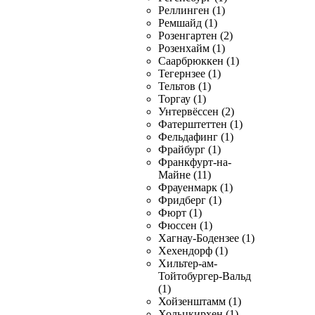
Реллинген (1)
Ремшайд (1)
Розенгартен (2)
Розенхайм (1)
Саарбрюккен (1)
Тегернзее (1)
Тельтов (1)
Торгау (1)
Унтервёссен (2)
Фатерштеттен (1)
Фельдафинг (1)
Фрайбург (1)
Франкфурт-на-
Майне (11)
Фрауенмарк (1)
Фридберг (1)
Фюрт (1)
Фюссен (1)
Хагнау-Бодензее (1)
Хехендорф (1)
Хильтер-ам-
Тойтобургер-Вальд
(1)
Хойзенштамм (1)
Хольцкирхен (1)