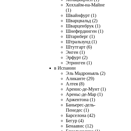
Хоххайм-на-Майне
(1)
Швайнфурт (1)
Шварцвальд (2)
Шварценбрук (1)
Шнефердинген (1)
Штарнберг (1)
Штральзунд (1)
Штутгарт (6)
Энген (1)
Эрфурт (2)
Этринген (1)
в Испании
Эль Мадроньяль (2)
Аликанте (29)
Алтея (8)
Аренис-де-Мунт (1)
Ареньс-де-Мар (1)
Аржентона (1)
Баньерес-дель-
Пенедес (1)
Барселона (42)
Бегур (4)
Бенаавис (12)