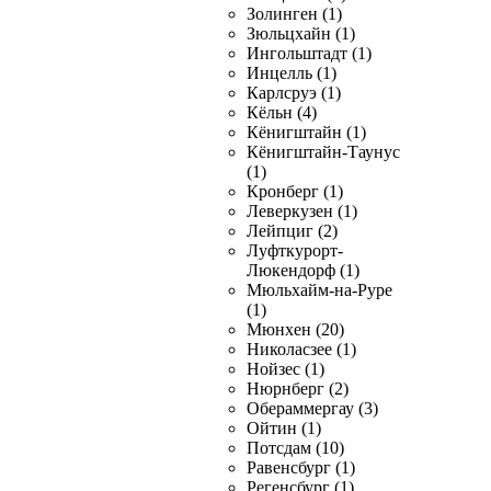
Золинген (1)
Зюльцхайн (1)
Ингольштадт (1)
Инцелль (1)
Карлсруэ (1)
Кёльн (4)
Кёнигштайн (1)
Кёнигштайн-Таунус
(1)
Кронберг (1)
Леверкузен (1)
Лейпциг (2)
Луфткурорт-
Люкендорф (1)
Мюльхайм-на-Руре
(1)
Мюнхен (20)
Николасзее (1)
Нойзес (1)
Нюрнберг (2)
Обераммергау (3)
Ойтин (1)
Потсдам (10)
Равенсбург (1)
Регенсбург (1)