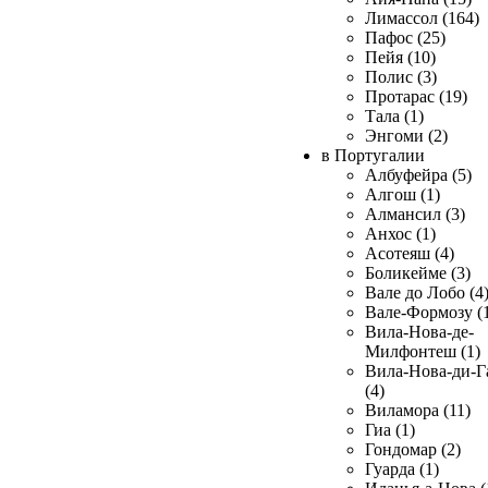
Лимассол (164)
Пафос (25)
Пейя (10)
Полис (3)
Протарас (19)
Тала (1)
Энгоми (2)
в Португалии
Албуфейра (5)
Алгош (1)
Алмансил (3)
Анхос (1)
Асотеяш (4)
Боликейме (3)
Вале до Лобо (4
Вале-Формозу (
Вила-Нова-де-
Милфонтеш (1)
Вила-Нова-ди-Г
(4)
Виламора (11)
Гиа (1)
Гондомар (2)
Гуарда (1)