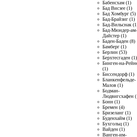
Бабенсхам (1)
Бад Висзее (1)
Бад Хомбург (5)
Бад-Брайзиг (1)
Бад-Вильснак (1
Бад-Мюндер-ам
Дайстер (1)
Баден-Баден (8)
Бамберг (1)
Берлин (53)
Берхтесгаден (1)
Бинген-на-Рейн
(1)
Биссендорф (1)
Бланкенфельде-
Малов (1)
Бодман-
Людвигсхафен (
Бонн (1)
Бремен (4)
Бризеланг (1)
Буденхайм (1)
Бухгольц (1)
Вайден (1)
Ванген-им-