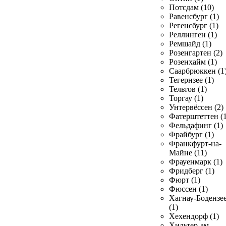
Потсдам (10)
Равенсбург (1)
Регенсбург (1)
Реллинген (1)
Ремшайд (1)
Розенгартен (2)
Розенхайм (1)
Саарбрюккен (1
Тегернзее (1)
Тельтов (1)
Торгау (1)
Унтервёссен (2)
Фатерштеттен (1
Фельдафинг (1)
Фрайбург (1)
Франкфурт-на-
Майне (11)
Фрауенмарк (1)
Фридберг (1)
Фюрт (1)
Фюссен (1)
Хагнау-Бодензе
(1)
Хехендорф (1)
Хильтер-ам-