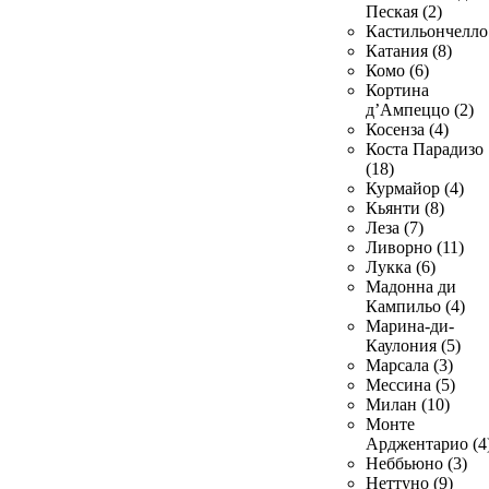
Пеская (2)
Кастильончелло 
Катания (8)
Комо (6)
Кортина
д’Ампеццо (2)
Косенза (4)
Коста Парадизо
(18)
Курмайор (4)
Кьянти (8)
Леза (7)
Ливорно (11)
Лукка (6)
Мадонна ди
Кампильо (4)
Марина-ди-
Каулония (5)
Марсала (3)
Мессина (5)
Милан (10)
Монте
Арджентарио (4
Неббьюно (3)
Неттуно (9)