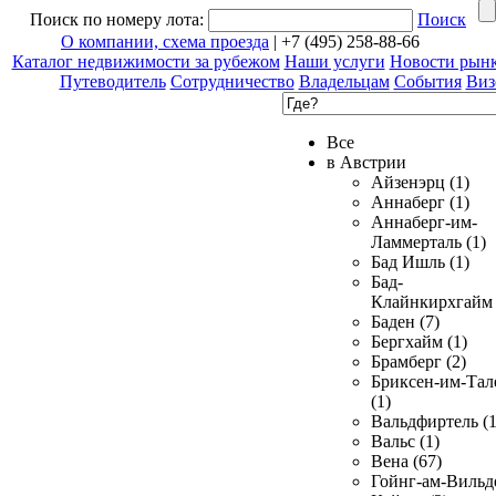
Поиск по номеру лота:
Поиск
О компании, схема проезда
| +7 (495) 258-88-66
Каталог недвижимости за рубежом
Наши услуги
Новости рын
Путеводитель
Сотрудничество
Владельцам
События
Виз
Все
в Австрии
Айзенэрц (1)
Аннаберг (1)
Аннаберг-им-
Ламмерталь (1)
Бад Ишль (1)
Бад-
Клайнкирхгайм 
Баден (7)
Бергхайм (1)
Брамберг (2)
Бриксен-им-Тал
(1)
Вальдфиртель (1
Вальс (1)
Вена (67)
Гойнг-ам-Вильд