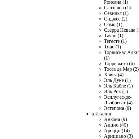
Ронсана (1)
Сантадер (1)
Севилья (1)
Сиджес (2)
Сомо (1)
Сьерра Невада (
Таучо (1)
Тегесте (1)
Тиас (1)
Торвискас Альт
(1)
Торревьеха (6)
Тосса де Мар (2)
Хавея (4)
Эль Дуке (1)
Эль Кабле (1)
Эль Рок (1)
Эсплугес-де-
Льобрегат (4)
Эстепона (9)
в Италии
Анкона (9)
Анцио (40)
Ареццо (14)
Ариццано (3)