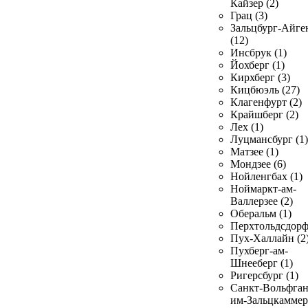
Кайзер (2)
Грац (3)
Зальцбург-Айге
(12)
Инсбрук (1)
Йохберг (1)
Кирхберг (3)
Кицбюэль (27)
Клагенфурт (2)
Крайшберг (2)
Лех (1)
Луцмансбург (1)
Матзее (1)
Мондзее (6)
Нойленгбах (1)
Ноймаркт-ам-
Валлерзее (2)
Оберальм (1)
Перхтольдсдорф
Пух-Халлайн (2
Пухберг-ам-
Шнееберг (1)
Ригерсбург (1)
Санкт-Вольфган
им-Зальцкаммер