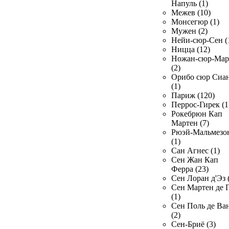
Напуль (1)
Межев (10)
Монсегюр (1)
Мужен (2)
Нейи-сюр-Сен (
Ницца (12)
Ножан-сюр-Ма
(2)
Орибо сюр Сиа
(1)
Париж (120)
Перрос-Гирек (1
Рокебрюн Кап
Мартен (7)
Рюэй-Мальмезо
(1)
Сан Агнес (1)
Сен Жан Кап
Ферра (23)
Сен Лоран д'Эз 
Сен Мартен де 
(1)
Сен Поль де Ва
(2)
Сен-Бриё (3)