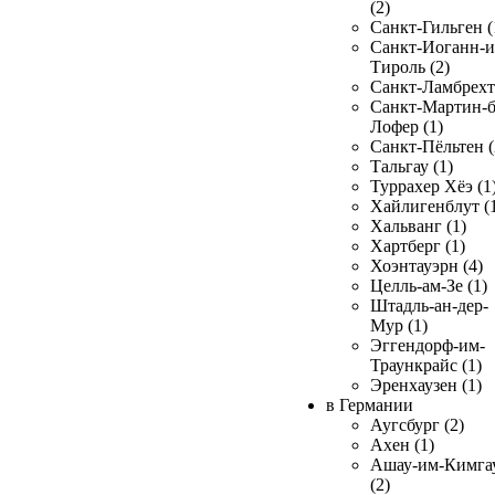
(2)
Санкт-Гильген (
Санкт-Иоганн-и
Тироль (2)
Санкт-Ламбрехт 
Санкт-Мартин-б
Лофер (1)
Санкт-Пёльтен (
Тальгау (1)
Туррахер Хёэ (1
Хайлигенблут (
Хальванг (1)
Хартберг (1)
Хоэнтауэрн (4)
Целль-ам-Зе (1)
Штадль-ан-дер-
Мур (1)
Эггендорф-им-
Траункрайс (1)
Эренхаузен (1)
в Германии
Аугсбург (2)
Ахен (1)
Ашау-им-Кимга
(2)