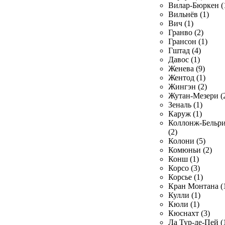
Вилар-Бюркен (
Вильнёв (1)
Вич (1)
Гранво (2)
Грансон (1)
Гштад (4)
Давос (1)
Женева (9)
Жентод (1)
Жингэн (2)
Жутан-Мезери (
Зеналь (1)
Каруж (1)
Коллонж-Бельр
(2)
Колони (5)
Комюньи (2)
Конш (1)
Корсо (3)
Корсье (1)
Кран Монтана (
Кулли (1)
Кюли (1)
Кюснахт (3)
Ла Тур-де-Пей (