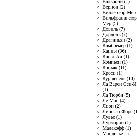
Вальбонн (1)
Вернон (2)
Вилле-сюр-Мер 
Вильфранш сюр
Мер (5)
Довиль (7)
Дордонь (7)
Драгиньян (2)
Камбремер (1)
Канны (36)
Кап д`Аи (1)
Компьен (1)
Коньяк (11)
Кроси (1)
Куршевель (10)
Ла Варен Сен-И
(1)
Ла Тюрби (5)
Ле-Ман (4)
Лион (2)
Лион-ла-Форе (1
Лувье (1)
Лурмарин (1)
Малакофф (1)
Манделье ла