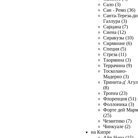
Сало (3)
Сан - Ремо (36)
Санта-Тереза-ди
Галлура (3)
Сарцана (7)
Сиена (12)
Сиракузы (10)
Сирмионе (6)
Специя (5)
Стреза (11)
Таормина (3)
Террачина (9)
Тосколано-
Мадерно (3)
Тринита-д' Агул
(8)
Тропеа (23)
Флоренция (51)
Фоллоника (3)
Форте дей Мар
(25)
Чезантико (7)
Чинкуале (2)
на Кипре
Айя-Напа (15)