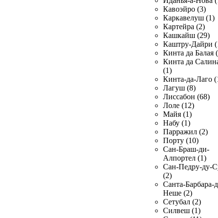
Иданья-а-Нова (
Кавоэйро (3)
Каркавелуш (1)
Картейра (2)
Кашкайш (29)
Каштру-Дайри (
Кинта да Балая (
Кинта да Салин
(1)
Кинта-да-Лаго (
Лагуш (8)
Лиссабон (68)
Лоле (12)
Майя (1)
Набу (1)
Парражил (2)
Порту (10)
Сан-Браш-ди-
Алпортел (1)
Сан-Педру-ду-С
(2)
Санта-Барбара-д
Неше (2)
Сетубал (2)
Силвеш (1)