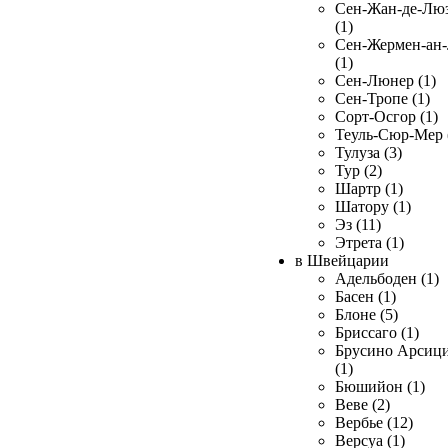
Сен-Жан-де-Лю
(1)
Сен-Жермен-ан
(1)
Сен-Люнер (1)
Сен-Тропе (1)
Сорт-Осгор (1)
Теуль-Сюр-Мер 
Тулуза (3)
Тур (2)
Шартр (1)
Шатору (1)
Эз (11)
Этрета (1)
в Швейцарии
Адельбоден (1)
Басен (1)
Блоне (5)
Бриссаго (1)
Брусино Арсиц
(1)
Бюшийон (1)
Веве (2)
Вербье (12)
Версуа (1)