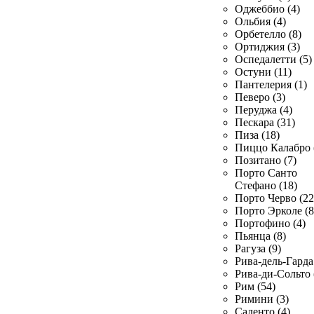
Оджеббио (4)
Ольбия (4)
Орбетелло (8)
Ортиджия (3)
Оспедалетти (5)
Остуни (11)
Пантелерия (1)
Певеро (3)
Перуджа (4)
Пескара (31)
Пиза (18)
Пиццо Калабро 
Позитано (7)
Порто Санто
Стефано (18)
Порто Черво (22
Порто Эрколе (8
Портофино (4)
Пьянца (8)
Рагуза (9)
Рива-дель-Гарда 
Рива-ди-Сольто 
Рим (54)
Римини (3)
Саленто (4)