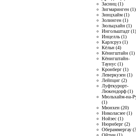
Засниц (1)
Зигмаринген (1)
Зинцхайм (1)
Золинген (1)
Зюльцхайн (1)
Ингольштадт (1
Инцелль (1)
Карлсруэ (1)
Кёльн (4)
Кёнигштайн (1)
Кёнигштайн-
Таунус (1)
Кронберг (1)
Леверкузен (1)
Лейпциг (2)
Луфткурорт-
Люкендорф (1)
Мюльхайм-на-Р
(1)
Мюнхен (20)
Николасзее (1)
Нойзес (1)
Нюрнберг (2)
Обераммергау (3
Ойтин (1)