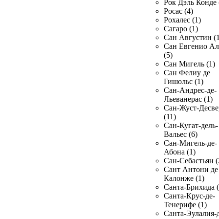
Рок Дэль Конде 
Росас (4)
Рохалес (1)
Сагаро (1)
Сан Августин (1
Сан Евгенио Ал
(5)
Сан Мигель (1)
Сан Фелиу де
Гишольс (1)
Сан-Андрес-де-
Льеванерас (1)
Сан-Жуст-Десве
(11)
Сан-Кугат-дель-
Вальес (6)
Сан-Мигель-де-
Абона (1)
Сан-Себастьян (
Сант Антони де
Калонже (1)
Санта-Брихида (
Санта-Крус-де-
Тенерифе (1)
Санта-Эулалия-д