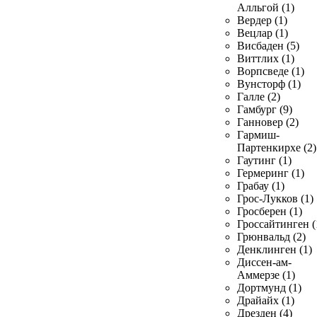
Алльгой (1)
Вердер (1)
Вецлар (1)
Висбаден (5)
Виттлих (1)
Ворпсведе (1)
Вунсторф (1)
Галле (2)
Гамбург (9)
Ганновер (2)
Гармиш-
Партенкирхе (2)
Гаутинг (1)
Гермеринг (1)
Грабау (1)
Грос-Лукков (1)
Гросберен (1)
Гроссайтинген (
Грюнвальд (2)
Денклинген (1)
Диссен-ам-
Аммерзе (1)
Дортмунд (1)
Драйайх (1)
Дрезден (4)