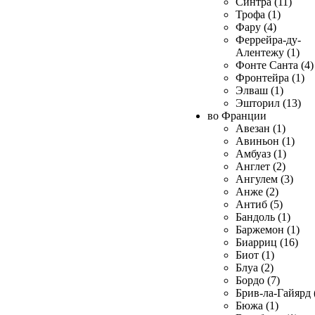
Синтра (11)
Трофа (1)
Фару (4)
Феррейра-ду-
Алентежу (1)
Фонте Санта (4)
Фронтейра (1)
Элваш (1)
Эшторил (13)
во Франции
Авезан (1)
Авиньон (1)
Амбуаз (1)
Англет (2)
Ангулем (3)
Анже (2)
Антиб (5)
Бандоль (1)
Баржемон (1)
Биарриц (16)
Биот (1)
Блуа (2)
Бордо (7)
Брив-ла-Гайярд 
Бюжа (1)