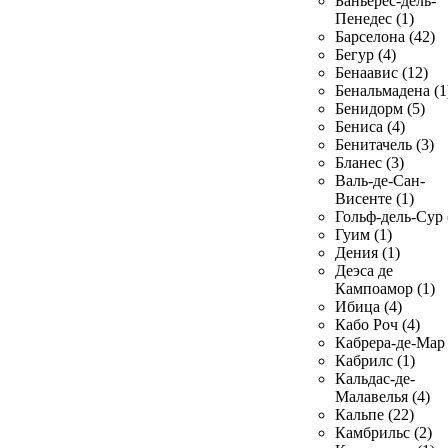
Баньерес-дель-
Пенедес (1)
Барселона (42)
Бегур (4)
Бенаавис (12)
Бенальмадена (1
Бенидорм (5)
Бениса (4)
Бенитачель (3)
Бланес (3)
Валь-де-Сан-
Висенте (1)
Гольф-дель-Сур 
Гуим (1)
Дения (1)
Деэса де
Кампоамор (1)
Ибица (4)
Кабо Роч (4)
Кабрера-де-Мар 
Кабрилс (1)
Кальдас-де-
Малавелья (4)
Кальпе (22)
Камбрильс (2)