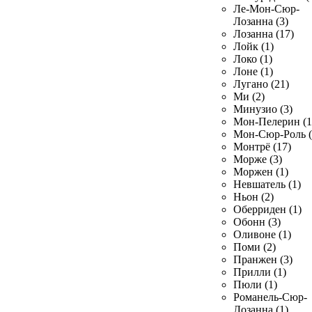
Ле-Мон-Сюр-
Лозанна (3)
Лозанна (17)
Лойк (1)
Локо (1)
Лоне (1)
Лугано (21)
Ми (2)
Минузио (3)
Мон-Пелерин (1
Мон-Сюр-Роль (
Монтрё (17)
Морже (3)
Моржен (1)
Невшатель (1)
Ньон (2)
Оберриден (1)
Обонн (3)
Оливоне (1)
Поми (2)
Пранжен (3)
Прилли (1)
Пюли (1)
Романель-Сюр-
Лозанна (1)