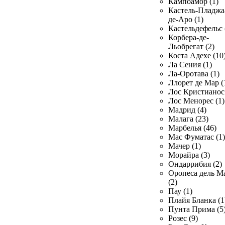
Кампоамор (1)
Кастель-Пладжа
де-Аро (1)
Кастельдефельс 
Корбера-де-
Льобрегат (2)
Коста Адехе (10
Ла Сения (1)
Ла-Оротава (1)
Ллорет де Мар (
Лос Кристианос 
Лос Менорес (1)
Мадрид (4)
Малага (23)
Марбелья (46)
Мас Фуматас (1)
Мачер (1)
Морайра (3)
Ондаррибия (2)
Оропеса дель М
(2)
Пау (1)
Плайя Бланка (1
Пунта Прима (5
Розес (9)