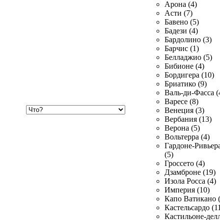
Арона (4)
Асти (7)
Бавено (5)
Бадези (4)
Бардолино (3)
Барчис (1)
Белладжио (5)
Бибионе (4)
Бордигера (10)
Бриатико (9)
Валь-ди-Фасса (
Варесе (8)
Хочу
Венеция (3)
купить
Вербания (13)
Верона (5)
Вольтерра (4)
Гардоне-Ривьер
(5)
Гроссето (4)
Дзамброне (19)
Изола Росса (4)
Империя (10)
Капо Ватикано (
Кастельсардо (1
Кастильоне-делл