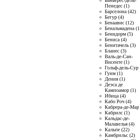
Баньерес-дель-
Пенедес (1)
Барселона (42)
Бегур (4)
Бенаавис (12)
Бенальмадена (1
Бенидорм (5)
Бениса (4)
Бенитачель (3)
Бланес (3)
Валь-де-Сан-
Висенте (1)
Гольф-дель-Сур 
Гуим (1)
Дения (1)
Деэса де
Кампоамор (1)
Ибица (4)
Кабо Роч (4)
Кабрера-де-Мар 
Кабрилс (1)
Кальдас-де-
Малавелья (4)
Кальпе (22)
Камбрильс (2)