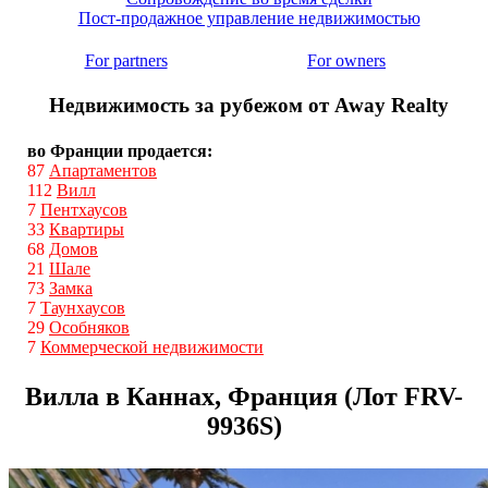
Пост-продажное управление недвижимостью
For partners
For owners
Недвижимость за рубежом от Away Realty
во Франции продается:
87
Апартаментов
112
Вилл
7
Пентхаусов
33
Квартиры
68
Домов
21
Шале
73
Замка
7
Таунхаусов
29
Особняков
7
Коммерческой недвижимости
Вилла в Каннах, Франция (Лот FRV-
9936S)