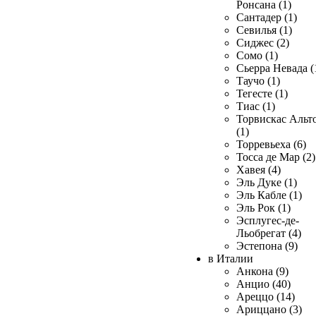
Ронсана (1)
Сантадер (1)
Севилья (1)
Сиджес (2)
Сомо (1)
Сьерра Невада (
Таучо (1)
Тегесте (1)
Тиас (1)
Торвискас Альт
(1)
Торревьеха (6)
Тосса де Мар (2)
Хавея (4)
Эль Дуке (1)
Эль Кабле (1)
Эль Рок (1)
Эсплугес-де-
Льобрегат (4)
Эстепона (9)
в Италии
Анкона (9)
Анцио (40)
Ареццо (14)
Ариццано (3)