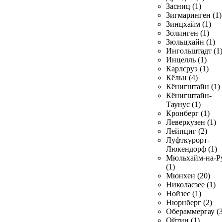
Засниц (1)
Зигмаринген (1)
Зинцхайм (1)
Золинген (1)
Зюльцхайн (1)
Ингольштадт (1
Инцелль (1)
Карлсруэ (1)
Кёльн (4)
Кёнигштайн (1)
Кёнигштайн-
Таунус (1)
Кронберг (1)
Леверкузен (1)
Лейпциг (2)
Луфткурорт-
Люкендорф (1)
Мюльхайм-на-Р
(1)
Мюнхен (20)
Николасзее (1)
Нойзес (1)
Нюрнберг (2)
Обераммергау (3
Ойтин (1)