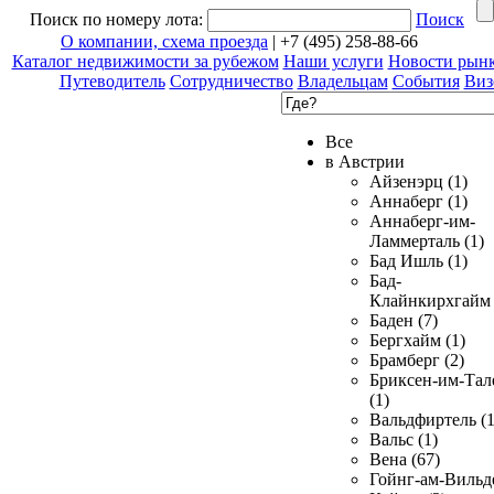
Поиск по номеру лота:
Поиск
О компании, схема проезда
| +7 (495) 258-88-66
Каталог недвижимости за рубежом
Наши услуги
Новости рын
Путеводитель
Сотрудничество
Владельцам
События
Виз
Все
в Австрии
Айзенэрц (1)
Аннаберг (1)
Аннаберг-им-
Ламмерталь (1)
Бад Ишль (1)
Бад-
Клайнкирхгайм 
Баден (7)
Бергхайм (1)
Брамберг (2)
Бриксен-им-Тал
(1)
Вальдфиртель (1
Вальс (1)
Вена (67)
Гойнг-ам-Вильд