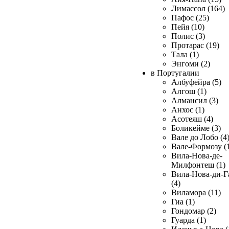
Лимассол (164)
Пафос (25)
Пейя (10)
Полис (3)
Протарас (19)
Тала (1)
Энгоми (2)
в Португалии
Албуфейра (5)
Алгош (1)
Алмансил (3)
Анхос (1)
Асотеяш (4)
Боликейме (3)
Вале до Лобо (4
Вале-Формозу (
Вила-Нова-де-
Милфонтеш (1)
Вила-Нова-ди-Г
(4)
Виламора (11)
Гиа (1)
Гондомар (2)
Гуарда (1)