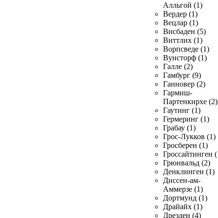
Алльгой (1)
Вердер (1)
Вецлар (1)
Висбаден (5)
Виттлих (1)
Ворпсведе (1)
Вунсторф (1)
Галле (2)
Гамбург (9)
Ганновер (2)
Гармиш-
Партенкирхе (2)
Гаутинг (1)
Гермеринг (1)
Грабау (1)
Грос-Лукков (1)
Гросберен (1)
Гроссайтинген (
Грюнвальд (2)
Денклинген (1)
Диссен-ам-
Аммерзе (1)
Дортмунд (1)
Драйайх (1)
Дрезден (4)