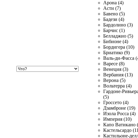
Арона (4)
Асти (7)
Бавено (5)
Бадези (4)
Бардолино (3)
Барчис (1)
Белладжио (5)
Бибионе (4)
Бордигера (10)
Бриатико (9)
Валь-ди-Фасса (
Варесе (8)
Хочу
Венеция (3)
купить
Вербания (13)
Верона (5)
Вольтерра (4)
Гардоне-Ривьер
(5)
Гроссето (4)
Дзамброне (19)
Изола Росса (4)
Империя (10)
Капо Ватикано (
Кастельсардо (1
Кастильоне-делл