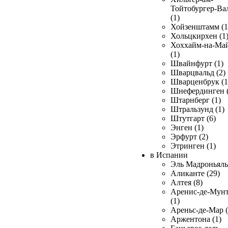
Тойтобургер-Ва
(1)
Хойзенштамм (1
Хольцкирхен (1
Хоххайм-на-Ма
(1)
Швайнфурт (1)
Шварцвальд (2)
Шварценбрук (1
Шнефердинген (
Штарнберг (1)
Штральзунд (1)
Штутгарт (6)
Энген (1)
Эрфурт (2)
Этринген (1)
в Испании
Эль Мадроньяль 
Аликанте (29)
Алтея (8)
Аренис-де-Мун
(1)
Ареньс-де-Мар (
Аржентона (1)