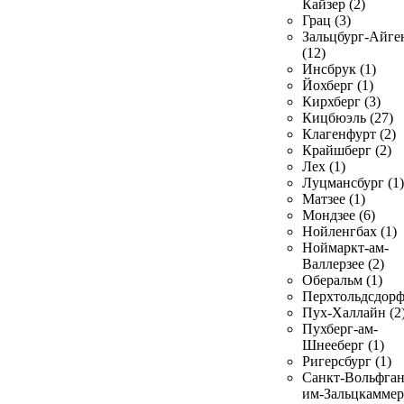
Кайзер (2)
Грац (3)
Зальцбург-Айге
(12)
Инсбрук (1)
Йохберг (1)
Кирхберг (3)
Кицбюэль (27)
Клагенфурт (2)
Крайшберг (2)
Лех (1)
Луцмансбург (1)
Матзее (1)
Мондзее (6)
Нойленгбах (1)
Ноймаркт-ам-
Валлерзее (2)
Оберальм (1)
Перхтольдсдорф
Пух-Халлайн (2
Пухберг-ам-
Шнееберг (1)
Ригерсбург (1)
Санкт-Вольфган
им-Зальцкаммер