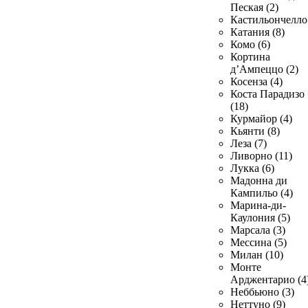
Пеская (2)
Кастильончелло 
Катания (8)
Комо (6)
Кортина
д’Ампеццо (2)
Косенза (4)
Коста Парадизо
(18)
Курмайор (4)
Кьянти (8)
Леза (7)
Ливорно (11)
Лукка (6)
Мадонна ди
Кампильо (4)
Марина-ди-
Каулония (5)
Марсала (3)
Мессина (5)
Милан (10)
Монте
Арджентарио (4
Неббьюно (3)
Неттуно (9)