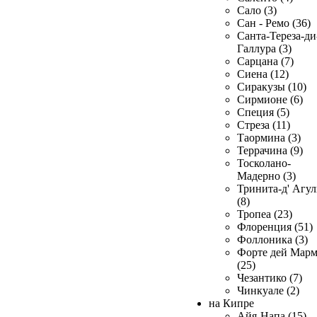
Сало (3)
Сан - Ремо (36)
Санта-Тереза-ди
Галлура (3)
Сарцана (7)
Сиена (12)
Сиракузы (10)
Сирмионе (6)
Специя (5)
Стреза (11)
Таормина (3)
Террачина (9)
Тосколано-
Мадерно (3)
Тринита-д' Агул
(8)
Тропеа (23)
Флоренция (51)
Фоллоника (3)
Форте дей Мар
(25)
Чезантико (7)
Чинкуале (2)
на Кипре
Айя-Напа (15)