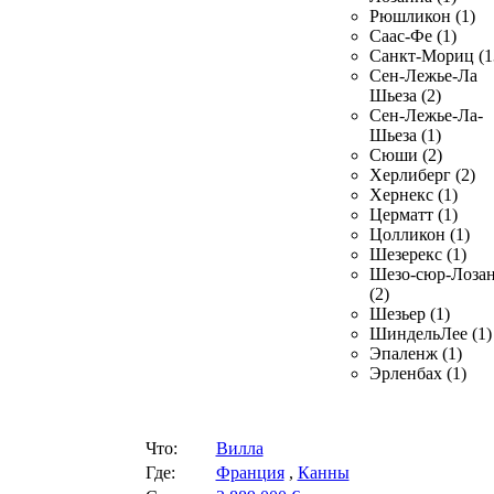
Рюшликон (1)
Саас-Фе (1)
Санкт-Мориц (1
Сен-Лежье-Ла
Шьеза (2)
Сен-Лежье-Ла-
Шьеза (1)
Сюши (2)
Херлиберг (2)
Хернекс (1)
Церматт (1)
Цолликон (1)
Шезерекс (1)
Шезо-сюр-Лоза
(2)
Шезьер (1)
ШиндельЛее (1)
Эпаленж (1)
Эрленбах (1)
Что:
Вилла
Где:
Франция
,
Канны