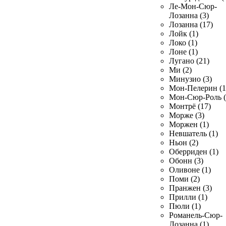
Ле-Мон-Сюр-
Лозанна (3)
Лозанна (17)
Лойк (1)
Локо (1)
Лоне (1)
Лугано (21)
Ми (2)
Минузио (3)
Мон-Пелерин (1
Мон-Сюр-Роль (
Монтрё (17)
Морже (3)
Моржен (1)
Невшатель (1)
Ньон (2)
Оберриден (1)
Обонн (3)
Оливоне (1)
Поми (2)
Пранжен (3)
Прилли (1)
Пюли (1)
Романель-Сюр-
Лозанна (1)