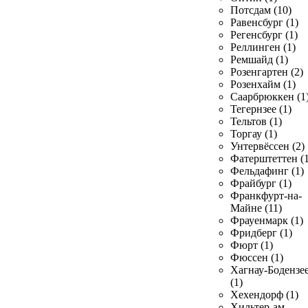
Потсдам (10)
Равенсбург (1)
Регенсбург (1)
Реллинген (1)
Ремшайд (1)
Розенгартен (2)
Розенхайм (1)
Саарбрюккен (1
Тегернзее (1)
Тельтов (1)
Торгау (1)
Унтервёссен (2)
Фатерштеттен (1
Фельдафинг (1)
Фрайбург (1)
Франкфурт-на-
Майне (11)
Фрауенмарк (1)
Фридберг (1)
Фюрт (1)
Фюссен (1)
Хагнау-Бодензе
(1)
Хехендорф (1)
Хильтер-ам-