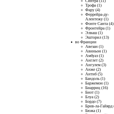
Синтра (11)
Трофа (1)
Фару (4)
Феррейра-ду-
Алентежу (1)
Фонте Санта (4)
Фронтейра (1)
Элваш (1)
Эшторил (13)
во Франции
Авезан (1)
Авиньон (1)
Амбуаз (1)
Англет (2)
Ангулем (3)
Анже (2)
Антиб (5)
Бандоль (1)
Баржемон (1)
Биарриц (16)
Биот (1)
Блуа (2)
Бордо (7)
Брив-ла-Гайярд 
Бюжа (1)