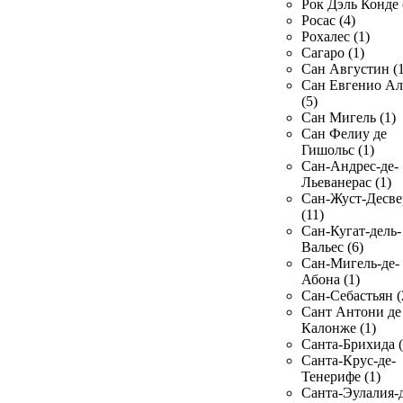
Рок Дэль Конде 
Росас (4)
Рохалес (1)
Сагаро (1)
Сан Августин (1
Сан Евгенио Ал
(5)
Сан Мигель (1)
Сан Фелиу де
Гишольс (1)
Сан-Андрес-де-
Льеванерас (1)
Сан-Жуст-Десве
(11)
Сан-Кугат-дель-
Вальес (6)
Сан-Мигель-де-
Абона (1)
Сан-Себастьян (
Сант Антони де
Калонже (1)
Санта-Брихида (
Санта-Крус-де-
Тенерифе (1)
Санта-Эулалия-д