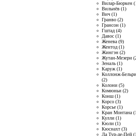
Вилар-Бюркен (
Вильнёв (1)
Вич (1)
Гранво (2)
Грансон (1)
Гштад (4)
Давос (1)
Женева (9)
Жентод (1)
Жингэн (2)
Жутан-Мезери (
Зеналь (1)
Каруж (1)
Коллонж-Бельр
(2)
Колони (5)
Комюньи (2)
Конш (1)
Корсо (3)
Корсье (1)
Кран Монтана (
Кулли (1)
Кюли (1)
Кюснахт (3)
Ла Тур-де-Пей (