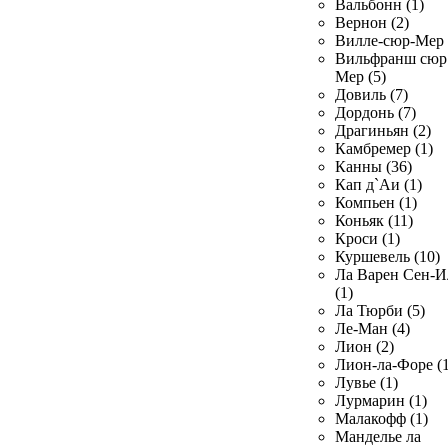
Вальбонн (1)
Вернон (2)
Вилле-сюр-Мер 
Вильфранш сюр
Мер (5)
Довиль (7)
Дордонь (7)
Драгиньян (2)
Камбремер (1)
Канны (36)
Кап д`Аи (1)
Компьен (1)
Коньяк (11)
Кроси (1)
Куршевель (10)
Ла Варен Сен-И
(1)
Ла Тюрби (5)
Ле-Ман (4)
Лион (2)
Лион-ла-Форе (1
Лувье (1)
Лурмарин (1)
Малакофф (1)
Манделье ла