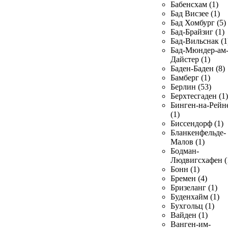
Бабенсхам (1)
Бад Висзее (1)
Бад Хомбург (5)
Бад-Брайзиг (1)
Бад-Вильснак (1
Бад-Мюндер-ам
Дайстер (1)
Баден-Баден (8)
Бамберг (1)
Берлин (53)
Берхтесгаден (1)
Бинген-на-Рейн
(1)
Биссендорф (1)
Бланкенфельде-
Малов (1)
Бодман-
Людвигсхафен (
Бонн (1)
Бремен (4)
Бризеланг (1)
Буденхайм (1)
Бухгольц (1)
Вайден (1)
Ванген-им-