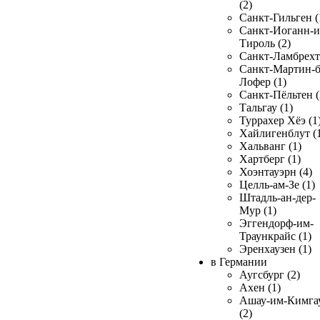
(2)
Санкт-Гильген (
Санкт-Иоганн-и
Тироль (2)
Санкт-Ламбрехт 
Санкт-Мартин-б
Лофер (1)
Санкт-Пёльтен (
Тальгау (1)
Туррахер Хёэ (1
Хайлигенблут (
Хальванг (1)
Хартберг (1)
Хоэнтауэрн (4)
Целль-ам-Зе (1)
Штадль-ан-дер-
Мур (1)
Эггендорф-им-
Траункрайс (1)
Эренхаузен (1)
в Германии
Аугсбург (2)
Ахен (1)
Ашау-им-Кимга
(2)