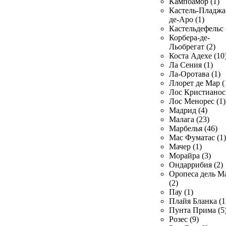
Кампоамор (1)
Кастель-Пладжа
де-Аро (1)
Кастельдефельс 
Корбера-де-
Льобрегат (2)
Коста Адехе (10
Ла Сения (1)
Ла-Оротава (1)
Ллорет де Мар (
Лос Кристианос 
Лос Менорес (1)
Мадрид (4)
Малага (23)
Марбелья (46)
Мас Фуматас (1)
Мачер (1)
Морайра (3)
Ондаррибия (2)
Оропеса дель М
(2)
Пау (1)
Плайя Бланка (1
Пунта Прима (5
Розес (9)