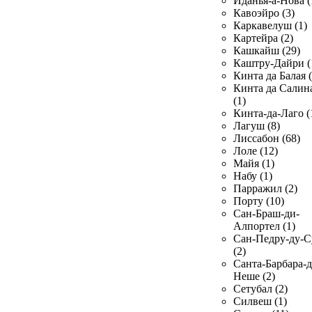
Иданья-а-Нова (
Кавоэйро (3)
Каркавелуш (1)
Картейра (2)
Кашкайш (29)
Каштру-Дайри (
Кинта да Балая (
Кинта да Салин
(1)
Кинта-да-Лаго (
Лагуш (8)
Лиссабон (68)
Лоле (12)
Майя (1)
Набу (1)
Парражил (2)
Порту (10)
Сан-Браш-ди-
Алпортел (1)
Сан-Педру-ду-С
(2)
Санта-Барбара-д
Неше (2)
Сетубал (2)
Силвеш (1)