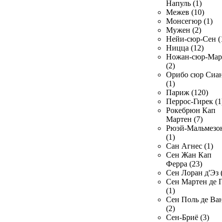
Напуль (1)
Межев (10)
Монсегюр (1)
Мужен (2)
Нейи-сюр-Сен (
Ницца (12)
Ножан-сюр-Ма
(2)
Орибо сюр Сиа
(1)
Париж (120)
Перрос-Гирек (1
Рокебрюн Кап
Мартен (7)
Рюэй-Мальмезо
(1)
Сан Агнес (1)
Сен Жан Кап
Ферра (23)
Сен Лоран д'Эз 
Сен Мартен де 
(1)
Сен Поль де Ва
(2)
Сен-Бриё (3)