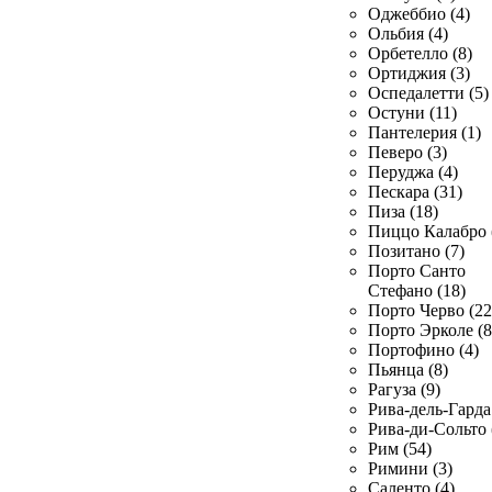
Оджеббио (4)
Ольбия (4)
Орбетелло (8)
Ортиджия (3)
Оспедалетти (5)
Остуни (11)
Пантелерия (1)
Певеро (3)
Перуджа (4)
Пескара (31)
Пиза (18)
Пиццо Калабро 
Позитано (7)
Порто Санто
Стефано (18)
Порто Черво (22
Порто Эрколе (8
Портофино (4)
Пьянца (8)
Рагуза (9)
Рива-дель-Гарда 
Рива-ди-Сольто 
Рим (54)
Римини (3)
Саленто (4)