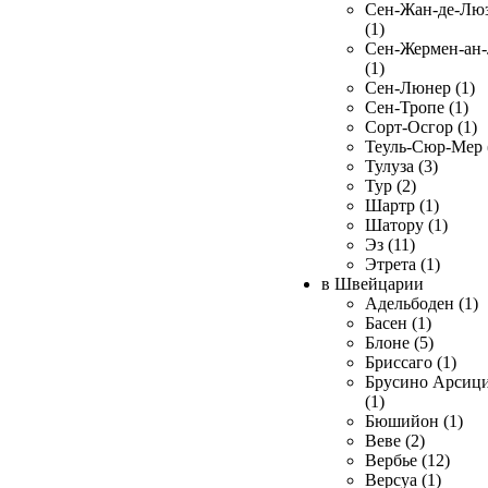
Сен-Жан-де-Лю
(1)
Сен-Жермен-ан
(1)
Сен-Люнер (1)
Сен-Тропе (1)
Сорт-Осгор (1)
Теуль-Сюр-Мер 
Тулуза (3)
Тур (2)
Шартр (1)
Шатору (1)
Эз (11)
Этрета (1)
в Швейцарии
Адельбоден (1)
Басен (1)
Блоне (5)
Бриссаго (1)
Брусино Арсиц
(1)
Бюшийон (1)
Веве (2)
Вербье (12)
Версуа (1)