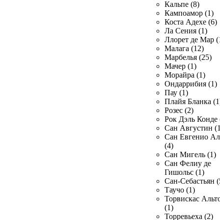
Кальпе (8)
Кампоамор (1)
Коста Адехе (6)
Ла Сения (1)
Ллорет де Мар (
Малага (12)
Марбелья (25)
Мачер (1)
Морайра (1)
Ондаррибия (1)
Пау (1)
Плайя Бланка (1
Розес (2)
Рок Дэль Конде 
Сан Августин (1
Сан Евгенио Ал
(4)
Сан Мигель (1)
Сан Фелиу де
Гишольс (1)
Сан-Себастьян (
Таучо (1)
Торвискас Альт
(1)
Торревьеха (2)