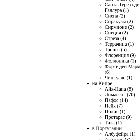
Санта-Тереза-ди
Галлура (1)
Сиена (2)
Сиракузы (2)
Сирмионе (2)
Специя (2)
Стреза (4)
Террачина (1)
Тропеа (5)
Флоренция (9)
Фоллоника (1)
Форте дей Мар
(6)
Чинкуале (1)
на Кипре
Айя-Напа (8)
Лимассол (70)
Пафос (14)
Пейя (7)
Полис (1)
Протарас (9)
Тала (1)
в Португалии
Албуфейра (1)
Асотеяш (3)