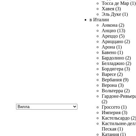
Тосса де Мар (1)
Хавея (3)
Эль Дуке (1)
в Италии
Анкона (2)
Анцио (13)
Ареццо (5)
Ариццано (2)
Арона (1)
Бавено (1)
Бардолино (2)
Белладжио (2)
Бордигера (3)
Варесе (2)
Вербания (9)
Верона (3)
Вольтерра (2)
Гардоне-Ривьер
(2)
Хочу
Гроссето (1)
купить
Империя (3)
Кастельсардо (2
Кастильоне-делл
Пеская (1)
Катания (1)