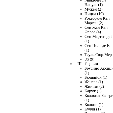
Манделье ла
Напуль (1)
Мужен (2)
Ницца (10)
Рокебрюн Кап
Мартен (2)
Сен Жан Кап
Ферра (4)
Сен Мартен де 
(1)
Сен Поль де Ва
(1)
Теуль-Сюр-Мер 
Эз (9)
в Швейцарии
Брусино Арсиц
(1)
Бюшийон (1)
Женева (1)
Жингэн (2)
Каруж (1)
Коллонж-Бельр
(1)
Колони (1)
Кулли (1)