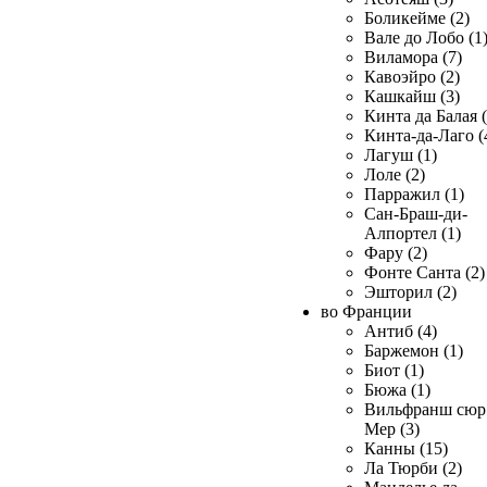
Боликейме (2)
Вале до Лобо (1
Виламора (7)
Кавоэйро (2)
Кашкайш (3)
Кинта да Балая (
Кинта-да-Лаго (
Лагуш (1)
Лоле (2)
Парражил (1)
Сан-Браш-ди-
Алпортел (1)
Фару (2)
Фонте Санта (2)
Эшторил (2)
во Франции
Антиб (4)
Баржемон (1)
Биот (1)
Бюжа (1)
Вильфранш сюр
Мер (3)
Канны (15)
Ла Тюрби (2)