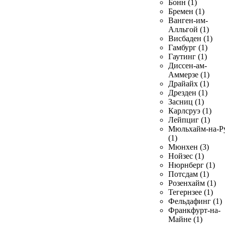
Бонн (1)
Бремен (1)
Ванген-им-
Алльгой (1)
Висбаден (1)
Гамбург (1)
Гаутинг (1)
Диссен-ам-
Аммерзе (1)
Драйайх (1)
Дрезден (1)
Засниц (1)
Карлсруэ (1)
Лейпциг (1)
Мюльхайм-на-Р
(1)
Мюнхен (3)
Нойзес (1)
Нюрнберг (1)
Потсдам (1)
Розенхайм (1)
Тегернзее (1)
Фельдафинг (1)
Франкфурт-на-
Майне (1)