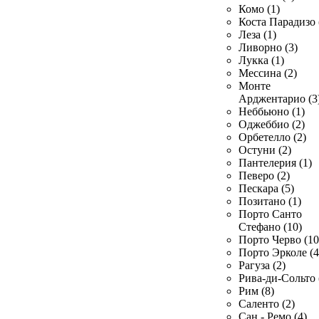
Комо (1)
Коста Парадизо 
Леза (1)
Ливорно (3)
Лукка (1)
Мессина (2)
Монте
Арджентарио (3
Неббьюно (1)
Оджеббио (2)
Орбетелло (2)
Остуни (2)
Пантелерия (1)
Певеро (2)
Пескара (5)
Позитано (1)
Порто Санто
Стефано (10)
Порто Черво (10
Порто Эрколе (4
Рагуза (2)
Рива-ди-Сольто 
Рим (8)
Саленто (2)
Сан - Ремо (4)