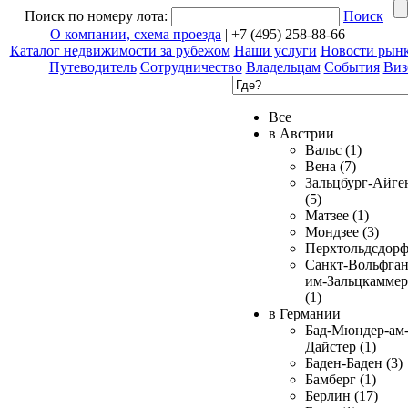
Поиск по номеру лота:
Поиск
О компании, схема проезда
| +7 (495) 258-88-66
Каталог недвижимости за рубежом
Наши услуги
Новости рын
Путеводитель
Сотрудничество
Владельцам
События
Виз
Все
в Австрии
Вальс (1)
Вена (7)
Зальцбург-Айге
(5)
Матзее (1)
Мондзее (3)
Перхтольдсдорф
Санкт-Вольфган
им-Зальцкаммер
(1)
в Германии
Бад-Мюндер-ам
Дайстер (1)
Баден-Баден (3)
Бамберг (1)
Берлин (17)