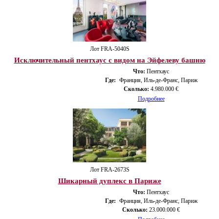
Лот FRA-5040S
Исключительный пентхаус с видом на Эйфелеву башню
Что:
Пентхаус
Где:
Франция, Иль-де-Франс, Париж
Сколько:
4.980.000 €
Подробнее
Лот FRA-2673S
Шикарный дуплекс в Париже
Что:
Пентхаус
Где:
Франция, Иль-де-Франс, Париж
Сколько:
23.000.000 €