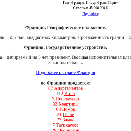
Где:
Франция, Иль-де-Франс, Париж
Сколько:
45.000.000 €
Подробнее
Франция. Географическое положение.
 – 555 тыс. квадратных километров. Протяженность границ – 5,
Франция. Государственное устройство.
а – избираемый на 5 лет президент. Высшая исполнительная вла
Законодательна...
Подробнее о стране Франция
во Франции продается:
87
Апартаментов
112
Вилл
7
Пентхаусов
33
Квартиры
68
Домов
21
Шале
73
Замка
7
Таунхаусов
29
Особняков