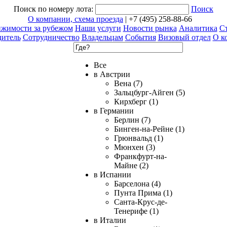
Поиск по номеру лота:
Поиск
О компании, схема проезда
| +7 (495) 258-88-66
ижимости за рубежом
Наши услуги
Новости рынка
Аналитика
Ст
дитель
Сотрудничество
Владельцам
События
Визовый отдел
О к
Все
в Австрии
Вена (7)
Зальцбург-Айген (5)
Кирхберг (1)
в Германии
Берлин (7)
Бинген-на-Рейне (1)
Грюнвальд (1)
Мюнхен (3)
Франкфурт-на-
Майне (2)
в Испании
Барселона (4)
Пунта Прима (1)
Санта-Крус-де-
Тенерифе (1)
в Италии