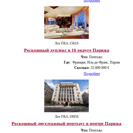
Подробнее
Лот FRA-1561S
Роскошный дуплекс в 16 округе Парижа
Что:
Пентхаус
Где:
Франция, Иль-де-Франс, Париж
Сколько:
32.000.000 €
Подробнее
Лот FRA-1995S
Роскошный двухэтажный пентхаус в центре Парижа
Что:
Пентхаус