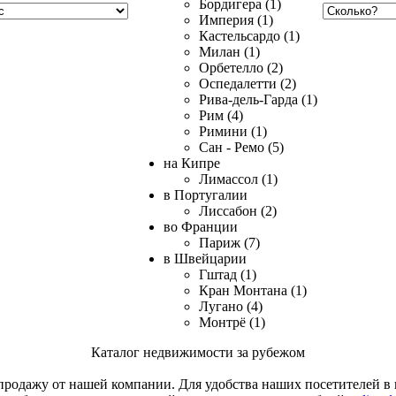
Бордигера (1)
Империя (1)
Кастельсардо (1)
Милан (1)
Орбетелло (2)
Оспедалетти (2)
Рива-дель-Гарда (1)
Рим (4)
Римини (1)
Сан - Ремо (5)
на Кипре
Лимассол (1)
в Португалии
Лиссабон (2)
во Франции
Париж (7)
в Швейцарии
Гштад (1)
Кран Монтана (1)
Лугано (4)
Монтрё (1)
Каталог недвижимости за рубежом
родажу от нашей компании. Для удобства наших посетителей в к