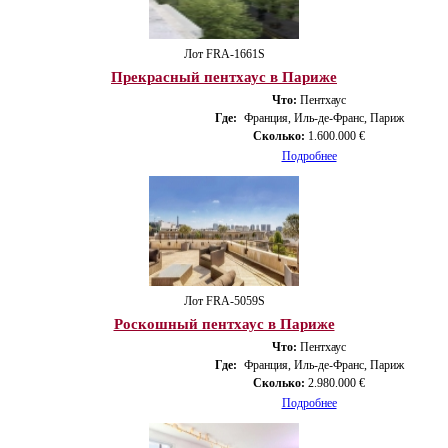
Лот FRA-1661S
Прекрасный пентхаус в Париже
Что:
Пентхаус
Где:
Франция, Иль-де-Франс, Париж
Сколько:
1.600.000 €
Подробнее
Лот FRA-5059S
Роскошный пентхаус в Париже
Что:
Пентхаус
Где:
Франция, Иль-де-Франс, Париж
Сколько:
2.980.000 €
Подробнее