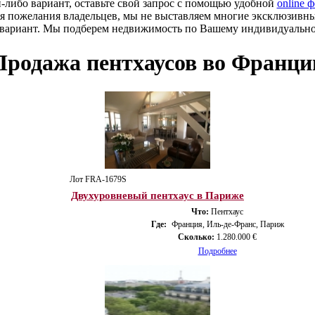
й-либо вариант, оставьте свой запрос с помощью удобной
online 
я пожелания владельцев, мы не выставляем многие эксклюзивн
 вариант. Мы подберем недвижимость по Вашему индивидуальн
Продажа пентхаусов во Франци
Лот FRA-1679S
Двухуровневый пентхаус в Париже
Что:
Пентхаус
Где:
Франция, Иль-де-Франс, Париж
Сколько:
1.280.000 €
Подробнее