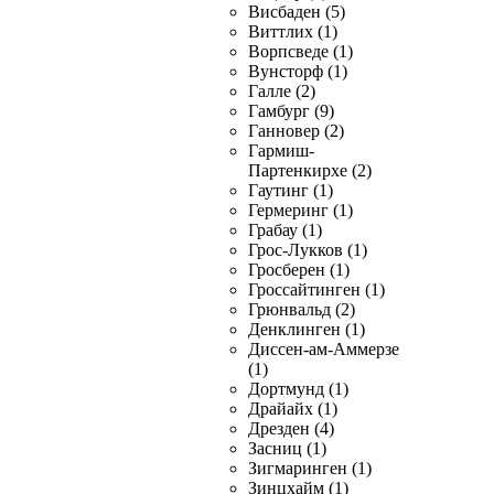
Висбаден (5)
Виттлих (1)
Ворпсведе (1)
Вунсторф (1)
Галле (2)
Гамбург (9)
Ганновер (2)
Гармиш-
Партенкирхе (2)
Гаутинг (1)
Гермеринг (1)
Грабау (1)
Грос-Лукков (1)
Гросберен (1)
Гроссайтинген (1)
Грюнвальд (2)
Денклинген (1)
Диссен-ам-Аммерзе
(1)
Дортмунд (1)
Драйайх (1)
Дрезден (4)
Засниц (1)
Зигмаринген (1)
Зинцхайм (1)