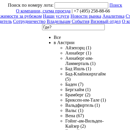
Поиск по номеру лота:
Поиск
О компании, схема проезда
| +7 (495) 258-88-66
ижимости за рубежом
Наши услуги
Новости рынка
Аналитика
Ст
дитель
Сотрудничество
Владельцам
События
Визовый отдел
О к
Все
в Австрии
Айзенэрц (1)
Аннаберг (1)
Аннаберг-им-
Ламмерталь (1)
Бад Ишль (1)
Бад-Клайнкирхгайм
(5)
Баден (7)
Бергхайм (1)
Брамберг (2)
Бриксен-им-Тале (1)
Вальдфиртель (1)
Вальс (1)
Вена (67)
Гойнг-ам-Вильден-
Кайзер (2)