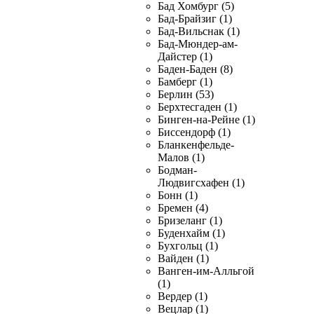
Бад Хомбург (5)
Бад-Брайзиг (1)
Бад-Вильснак (1)
Бад-Мюндер-ам-
Дайстер (1)
Баден-Баден (8)
Бамберг (1)
Берлин (53)
Берхтесгаден (1)
Бинген-на-Рейне (1)
Биссендорф (1)
Бланкенфельде-
Малов (1)
Бодман-
Людвигсхафен (1)
Бонн (1)
Бремен (4)
Бризеланг (1)
Буденхайм (1)
Бухгольц (1)
Вайден (1)
Ванген-им-Алльгой
(1)
Вердер (1)
Вецлар (1)