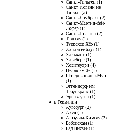
Санкт-Гильген (1)
Санкт-Иоганн-ин-
Тироль (2)
Санкт-Ламбрехт (2)
Санкт-Мартин-бай-
Лофер (1)
Санкт-Пёльтен (2)
Тальгау (1)
Туррахер Хёэ (1)
Хайлигенблут (1)
Хальванг (1)
Хартберг (1)
Хоэнтауэрн (4)
Целль-ам-Зе (1)
Штадль-ан-дер-Мур
(1)
Эггендорф-им-
Траункрайс (1)
Эренхаузен (1)
в Германии
Аугсбург (2)
Ахен (1)
Ашау-им-Кимгау (2)
Бабенсхам (1)
Бад Висзее (1)