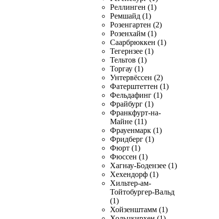
Реллинген (1)
Ремшайд (1)
Розенгартен (2)
Розенхайм (1)
Саарбрюккен (1)
Тегернзее (1)
Тельтов (1)
Торгау (1)
Унтервёссен (2)
Фатерштеттен (1)
Фельдафинг (1)
Фрайбург (1)
Франкфурт-на-
Майне (11)
Фрауенмарк (1)
Фридберг (1)
Фюрт (1)
Фюссен (1)
Хагнау-Бодензее (1)
Хехендорф (1)
Хильтер-ам-
Тойтобургер-Вальд
(1)
Хойзенштамм (1)
Хольцкирхен (1)