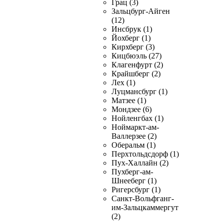
Грац (3)
Зальцбург-Айген
(12)
Инсбрук (1)
Йохберг (1)
Кирхберг (3)
Кицбюэль (27)
Клагенфурт (2)
Крайшберг (2)
Лех (1)
Луцмансбург (1)
Матзее (1)
Мондзее (6)
Нойленгбах (1)
Ноймаркт-ам-
Валлерзее (2)
Оберальм (1)
Перхтольдсдорф (1)
Пух-Халлайн (2)
Пухберг-ам-
Шнееберг (1)
Ригерсбург (1)
Санкт-Вольфганг-
им-Зальцкаммергут
(2)