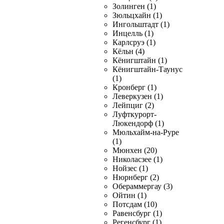
Золинген (1)
Зюльцхайн (1)
Ингольштадт (1)
Инцелль (1)
Карлсруэ (1)
Кёльн (4)
Кёнигштайн (1)
Кёнигштайн-Таунус
(1)
Кронберг (1)
Леверкузен (1)
Лейпциг (2)
Луфткурорт-
Люкендорф (1)
Мюльхайм-на-Руре
(1)
Мюнхен (20)
Николасзее (1)
Нойзес (1)
Нюрнберг (2)
Обераммергау (3)
Ойтин (1)
Потсдам (10)
Равенсбург (1)
Регенсбург (1)