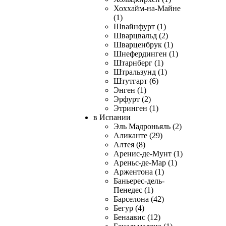
Хоххайм-на-Майне
(1)
Швайнфурт (1)
Шварцвальд (2)
Шварценбрук (1)
Шнефердинген (1)
Штарнберг (1)
Штральзунд (1)
Штутгарт (6)
Энген (1)
Эрфурт (2)
Этринген (1)
в Испании
Эль Мадроньяль (2)
Аликанте (29)
Алтея (8)
Аренис-де-Мунт (1)
Ареньс-де-Мар (1)
Аржентона (1)
Баньерес-дель-
Пенедес (1)
Барселона (42)
Бегур (4)
Бенаавис (12)