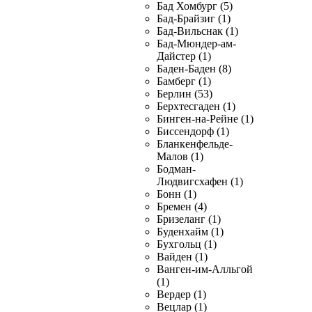
Бад Хомбург (5)
Бад-Брайзиг (1)
Бад-Вильснак (1)
Бад-Мюндер-ам-
Дайстер (1)
Баден-Баден (8)
Бамберг (1)
Берлин (53)
Берхтесгаден (1)
Бинген-на-Рейне (1)
Биссендорф (1)
Бланкенфельде-
Малов (1)
Бодман-
Людвигсхафен (1)
Бонн (1)
Бремен (4)
Бризеланг (1)
Буденхайм (1)
Бухгольц (1)
Вайден (1)
Ванген-им-Алльгой
(1)
Вердер (1)
Вецлар (1)