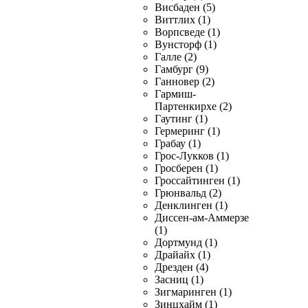
Висбаден (5)
Виттлих (1)
Ворпсведе (1)
Вунсторф (1)
Галле (2)
Гамбург (9)
Ганновер (2)
Гармиш-
Партенкирхе (2)
Гаутинг (1)
Гермеринг (1)
Грабау (1)
Грос-Лукков (1)
Гросберен (1)
Гроссайтинген (1)
Грюнвальд (2)
Денклинген (1)
Диссен-ам-Аммерзе
(1)
Дортмунд (1)
Драйайх (1)
Дрезден (4)
Засниц (1)
Зигмаринген (1)
Зинцхайм (1)