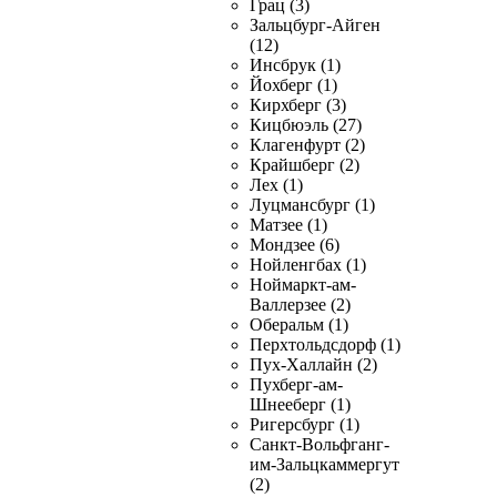
Грац (3)
Зальцбург-Айген
(12)
Инсбрук (1)
Йохберг (1)
Кирхберг (3)
Кицбюэль (27)
Клагенфурт (2)
Крайшберг (2)
Лех (1)
Луцмансбург (1)
Матзее (1)
Мондзее (6)
Нойленгбах (1)
Ноймаркт-ам-
Валлерзее (2)
Оберальм (1)
Перхтольдсдорф (1)
Пух-Халлайн (2)
Пухберг-ам-
Шнееберг (1)
Ригерсбург (1)
Санкт-Вольфганг-
им-Зальцкаммергут
(2)