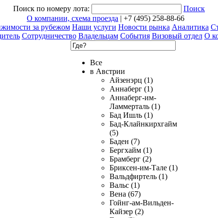
Поиск по номеру лота:
Поиск
О компании, схема проезда
| +7 (495) 258-88-66
ижимости за рубежом
Наши услуги
Новости рынка
Аналитика
Ст
дитель
Сотрудничество
Владельцам
События
Визовый отдел
О к
Все
в Австрии
Айзенэрц (1)
Аннаберг (1)
Аннаберг-им-
Ламмерталь (1)
Бад Ишль (1)
Бад-Клайнкирхгайм
(5)
Баден (7)
Бергхайм (1)
Брамберг (2)
Бриксен-им-Тале (1)
Вальдфиртель (1)
Вальс (1)
Вена (67)
Гойнг-ам-Вильден-
Кайзер (2)