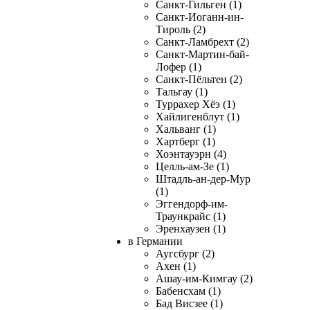
Санкт-Гильген (1)
Санкт-Иоганн-ин-
Тироль (2)
Санкт-Ламбрехт (2)
Санкт-Мартин-бай-
Лофер (1)
Санкт-Пёльтен (2)
Тальгау (1)
Туррахер Хёэ (1)
Хайлигенблут (1)
Хальванг (1)
Хартберг (1)
Хоэнтауэрн (4)
Целль-ам-Зе (1)
Штадль-ан-дер-Мур
(1)
Эггендорф-им-
Траункрайс (1)
Эренхаузен (1)
в Германии
Аугсбург (2)
Ахен (1)
Ашау-им-Кимгау (2)
Бабенсхам (1)
Бад Висзее (1)