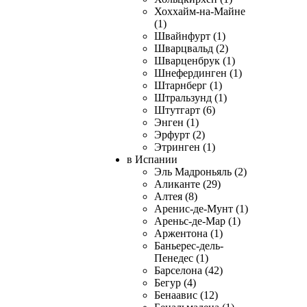
Хоххайм-на-Майне
(1)
Швайнфурт (1)
Шварцвальд (2)
Шварценбрук (1)
Шнефердинген (1)
Штарнберг (1)
Штральзунд (1)
Штутгарт (6)
Энген (1)
Эрфурт (2)
Этринген (1)
в Испании
Эль Мадроньяль (2)
Аликанте (29)
Алтея (8)
Аренис-де-Мунт (1)
Ареньс-де-Мар (1)
Аржентона (1)
Баньерес-дель-
Пенедес (1)
Барселона (42)
Бегур (4)
Бенаавис (12)