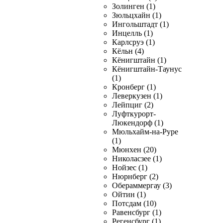
Золинген (1)
Зюльцхайн (1)
Ингольштадт (1)
Инцелль (1)
Карлсруэ (1)
Кёльн (4)
Кёнигштайн (1)
Кёнигштайн-Таунус
(1)
Кронберг (1)
Леверкузен (1)
Лейпциг (2)
Луфткурорт-
Люкендорф (1)
Мюльхайм-на-Руре
(1)
Мюнхен (20)
Николасзее (1)
Нойзес (1)
Нюрнберг (2)
Обераммергау (3)
Ойтин (1)
Потсдам (10)
Равенсбург (1)
Регенсбург (1)