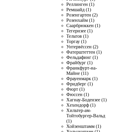
Реллинген (1)
Ремшайд (1)
Розенгартен (2)
Розенхайм (1)
Саарбрюккен (1)
Тегернзее (1)
Тельтов (1)
Торгау (1)
Унтервёссен (2)
Фатерштеттен (1)
Фельдафинг (1)
Фрайбург (1)
Франкфурт-на-
Майне (11)
Фрауенмарк (1)
Фридберг (1)
Фюрт (1)
Фюссен (1)
Хагнау-Бодензее (1)
Хехендорф (1)
Хильтер-ам-
Тойтобургер-Вальд
(1)
Хойзенштамм (1)
Хольцкирхен (1)