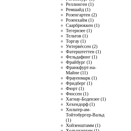
Реллинген (1)
Ремшайд (1)
Розенгартен (2)
Розенхайм (1)
Саарбрюккен (1)
Тегернзее (1)
Тельтов (1)
Торгау (1)
Унтервёссен (2)
Фатерштеттен (1)
Фельдафинг (1)
Фрайбург (1)
Франкфурт-на-
Майне (11)
Фрауенмарк (1)
Фридберг (1)
Фюрт (1)
Фюссен (1)
Хагнау-Бодензее (1)
Хехендорф (1)
Хильтер-ам-
Тойтобургер-Вальд
(1)
Хойзенштамм (1)
Хольцкирхен (1)