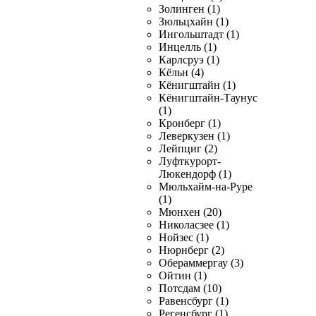
Золинген (1)
Зюльцхайн (1)
Ингольштадт (1)
Инцелль (1)
Карлсруэ (1)
Кёльн (4)
Кёнигштайн (1)
Кёнигштайн-Таунус
(1)
Кронберг (1)
Леверкузен (1)
Лейпциг (2)
Луфткурорт-
Люкендорф (1)
Мюльхайм-на-Руре
(1)
Мюнхен (20)
Николасзее (1)
Нойзес (1)
Нюрнберг (2)
Обераммергау (3)
Ойтин (1)
Потсдам (10)
Равенсбург (1)
Регенсбург (1)