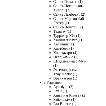
Санкт-Гильген (1)
Санкт-Иоганн-ин-
Тироль (2)
Санкт-Ламбрехт (2)
Санкт-Мартин-бай-
Лофер (1)
Санкт-Пёльтен (2)
Тальгау (1)
Туррахер Хёэ (1)
Хайлигенблут (1)
Хальванг (1)
Хартберг (1)
Хоэнтауэрн (4)
Целль-ам-Зе (1)
Штадль-ан-дер-Мур
(1)
Эггендорф-им-
Траункрайс (1)
Эренхаузен (1)
в Германии
Аугсбург (2)
Ахен (1)
Ашау-им-Кимгау (2)
Бабенсхам (1)
Бад Висзее (1)