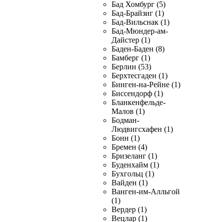
Бад Хомбург (5)
Бад-Брайзиг (1)
Бад-Вильснак (1)
Бад-Мюндер-ам-
Дайстер (1)
Баден-Баден (8)
Бамберг (1)
Берлин (53)
Берхтесгаден (1)
Бинген-на-Рейне (1)
Биссендорф (1)
Бланкенфельде-
Малов (1)
Бодман-
Людвигсхафен (1)
Бонн (1)
Бремен (4)
Бризеланг (1)
Буденхайм (1)
Бухгольц (1)
Вайден (1)
Ванген-им-Алльгой
(1)
Вердер (1)
Вецлар (1)