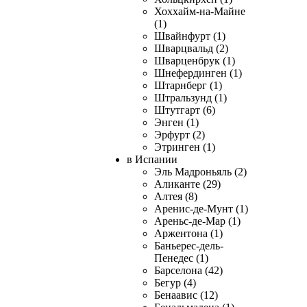
Хоххайм-на-Майне
(1)
Швайнфурт (1)
Шварцвальд (2)
Шварценбрук (1)
Шнефердинген (1)
Штарнберг (1)
Штральзунд (1)
Штутгарт (6)
Энген (1)
Эрфурт (2)
Этринген (1)
в Испании
Эль Мадроньяль (2)
Аликанте (29)
Алтея (8)
Аренис-де-Мунт (1)
Ареньс-де-Мар (1)
Аржентона (1)
Баньерес-дель-
Пенедес (1)
Барселона (42)
Бегур (4)
Бенаавис (12)