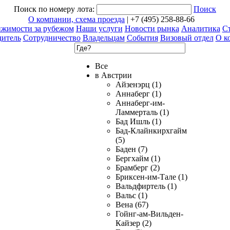
Поиск по номеру лота:
Поиск
О компании, схема проезда
| +7 (495) 258-88-66
ижимости за рубежом
Наши услуги
Новости рынка
Аналитика
Ст
дитель
Сотрудничество
Владельцам
События
Визовый отдел
О к
Все
в Австрии
Айзенэрц (1)
Аннаберг (1)
Аннаберг-им-
Ламмерталь (1)
Бад Ишль (1)
Бад-Клайнкирхгайм
(5)
Баден (7)
Бергхайм (1)
Брамберг (2)
Бриксен-им-Тале (1)
Вальдфиртель (1)
Вальс (1)
Вена (67)
Гойнг-ам-Вильден-
Кайзер (2)