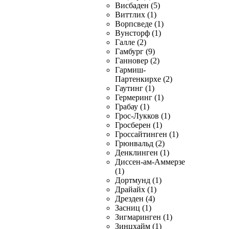
Висбаден (5)
Виттлих (1)
Ворпсведе (1)
Вунсторф (1)
Галле (2)
Гамбург (9)
Ганновер (2)
Гармиш-
Партенкирхе (2)
Гаутинг (1)
Гермеринг (1)
Грабау (1)
Грос-Лукков (1)
Гросберен (1)
Гроссайтинген (1)
Грюнвальд (2)
Денклинген (1)
Диссен-ам-Аммерзе
(1)
Дортмунд (1)
Драйайх (1)
Дрезден (4)
Засниц (1)
Зигмаринген (1)
Зинцхайм (1)