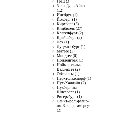
Грац (3)
Зальцбург-Айген
(12)
Инсбрук (1)
Йохберг (1)
Кирхберг (3)
Кицбюэль (27)
Клагенфурт (2)
Крайшберг (2)
Лех (1)
Луцмансбург (1)
Матзее (1)
Мондзее (6)
Нойленгбах (1)
Ноймаркт-ам-
Валлерзее (2)
Оберальм (1)
Перхтольдсдорф (1)
Пух-Халлайн (2)
Пухберг-ам-
Шнееберг (1)
Ригерсбург (1)
Санкт-Вольфганг-
им-Зальцкаммергут
(2)