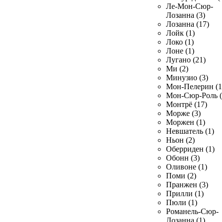
Ле-Мон-Сюр-
Лозанна (3)
Лозанна (17)
Лойк (1)
Локо (1)
Лоне (1)
Лугано (21)
Ми (2)
Минузио (3)
Мон-Пелерин (1
Мон-Сюр-Роль (
Монтрё (17)
Морже (3)
Моржен (1)
Невшатель (1)
Ньон (2)
Оберриден (1)
Обонн (3)
Оливоне (1)
Поми (2)
Пранжен (3)
Прилли (1)
Пюли (1)
Романель-Сюр-
Лозанна (1)