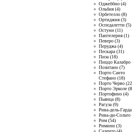
Оджеббио (4)
Ольбия (4)
Орбетелло (8)
Ортиджия (3)
Оспедалетти (5)
Остуни (11)
Пантелерия (1)
Певеро (3)
Перуджа (4)
Пескара (31)
Пиза (18)
Пиццо Калабро 
Позитано (7)
Порто Санто
Стефано (18)
Порто Черво (22
Порто Эрколе (8
Портофино (4)
Пьянца (8)
Рагуза (9)
Рива-дель-Гарда 
Рива-ди-Сольто 
Рим (54)
Римини (3)
Саленто (4)