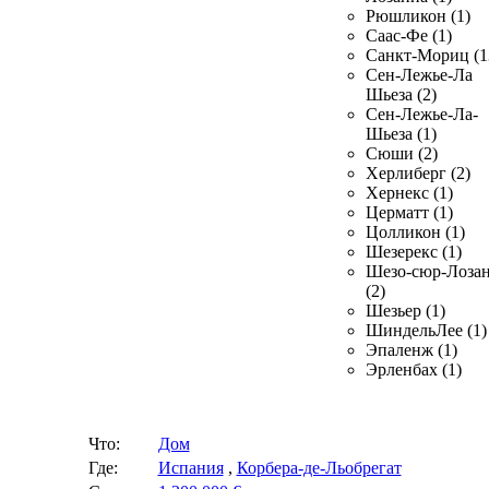
Рюшликон (1)
Саас-Фе (1)
Санкт-Мориц (1
Сен-Лежье-Ла
Шьеза (2)
Сен-Лежье-Ла-
Шьеза (1)
Сюши (2)
Херлиберг (2)
Хернекс (1)
Церматт (1)
Цолликон (1)
Шезерекс (1)
Шезо-сюр-Лоза
(2)
Шезьер (1)
ШиндельЛее (1)
Эпаленж (1)
Эрленбах (1)
Что:
Дом
Где:
Испания
,
Корбера-де-Льобрегат