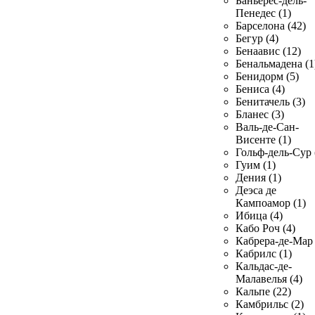
Баньерес-дель-
Пенедес (1)
Барселона (42)
Бегур (4)
Бенаавис (12)
Бенальмадена (1
Бенидорм (5)
Бениса (4)
Бенитачель (3)
Бланес (3)
Валь-де-Сан-
Висенте (1)
Гольф-дель-Сур 
Гуим (1)
Дения (1)
Деэса де
Кампоамор (1)
Ибица (4)
Кабо Роч (4)
Кабрера-де-Мар 
Кабрилс (1)
Кальдас-де-
Малавелья (4)
Кальпе (22)
Камбрильс (2)