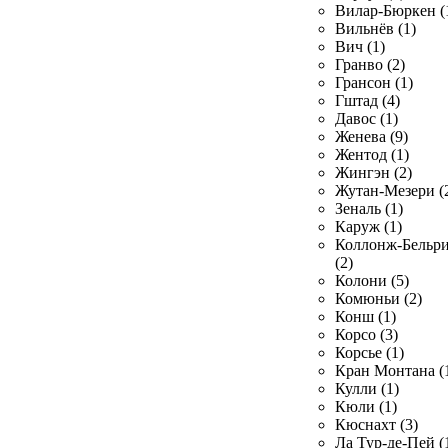
Вилар-Бюркен (
Вильнёв (1)
Вич (1)
Гранво (2)
Грансон (1)
Гштад (4)
Давос (1)
Женева (9)
Жентод (1)
Жингэн (2)
Жутан-Мезери (
Зеналь (1)
Каруж (1)
Коллонж-Бельр
(2)
Колони (5)
Комюньи (2)
Конш (1)
Корсо (3)
Корсье (1)
Кран Монтана (
Кулли (1)
Кюли (1)
Кюснахт (3)
Ла Тур-де-Пей (