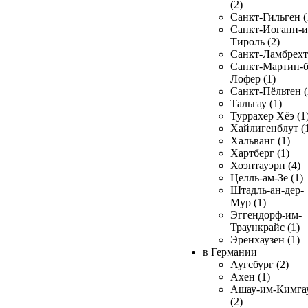
(2)
Санкт-Гильген (
Санкт-Иоганн-и
Тироль (2)
Санкт-Ламбрехт 
Санкт-Мартин-б
Лофер (1)
Санкт-Пёльтен (
Тальгау (1)
Туррахер Хёэ (1
Хайлигенблут (
Хальванг (1)
Хартберг (1)
Хоэнтауэрн (4)
Целль-ам-Зе (1)
Штадль-ан-дер-
Мур (1)
Эггендорф-им-
Траункрайс (1)
Эренхаузен (1)
в Германии
Аугсбург (2)
Ахен (1)
Ашау-им-Кимга
(2)