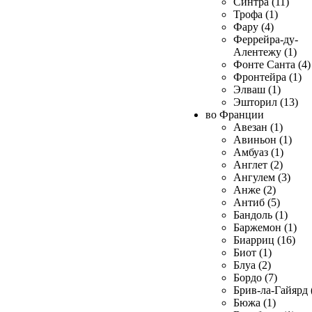
Синтра (11)
Трофа (1)
Фару (4)
Феррейра-ду-
Алентежу (1)
Фонте Санта (4)
Фронтейра (1)
Элваш (1)
Эшторил (13)
во Франции
Авезан (1)
Авиньон (1)
Амбуаз (1)
Англет (2)
Ангулем (3)
Анже (2)
Антиб (5)
Бандоль (1)
Баржемон (1)
Биарриц (16)
Биот (1)
Блуа (2)
Бордо (7)
Брив-ла-Гайярд 
Бюжа (1)