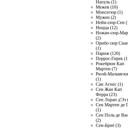
Напуль (1)
Межев (10)
Монсегюр (1)
Мужен (2)
Нейи-сюр-Сен (
Ницца (12)
Ножан-сюр-Ма
(2)
Орибо сюр Сиа
(1)
Париж (120)
Перрос-Гирек (1
Рокебрюн Кап
Мартен (7)
Рюэй-Мальмезо
(1)
Сан Агнес (1)
Сен Жан Кап
Ферра (23)
Сен Лоран д'Эз 
Сен Мартен де 
(1)
Сен Поль де Ва
(2)
Сен-Бриё (3)