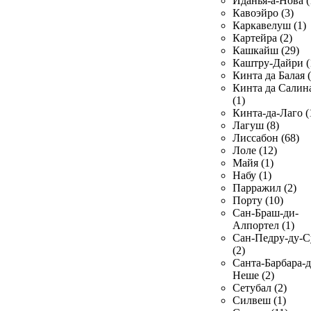
Иданья-а-Нова (
Кавоэйро (3)
Каркавелуш (1)
Картейра (2)
Кашкайш (29)
Каштру-Дайри (
Кинта да Балая (
Кинта да Салин
(1)
Кинта-да-Лаго (
Лагуш (8)
Лиссабон (68)
Лоле (12)
Майя (1)
Набу (1)
Парражил (2)
Порту (10)
Сан-Браш-ди-
Алпортел (1)
Сан-Педру-ду-С
(2)
Санта-Барбара-д
Неше (2)
Сетубал (2)
Силвеш (1)