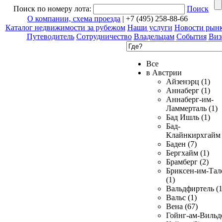
Поиск по номеру лота:
Поиск
О компании, схема проезда
| +7 (495) 258-88-66
Каталог недвижимости за рубежом
Наши услуги
Новости рын
Путеводитель
Сотрудничество
Владельцам
События
Виз
Все
в Австрии
Айзенэрц (1)
Аннаберг (1)
Аннаберг-им-
Ламмерталь (1)
Бад Ишль (1)
Бад-
Клайнкирхгайм 
Баден (7)
Бергхайм (1)
Брамберг (2)
Бриксен-им-Тал
(1)
Вальдфиртель (1
Вальс (1)
Вена (67)
Гойнг-ам-Вильд