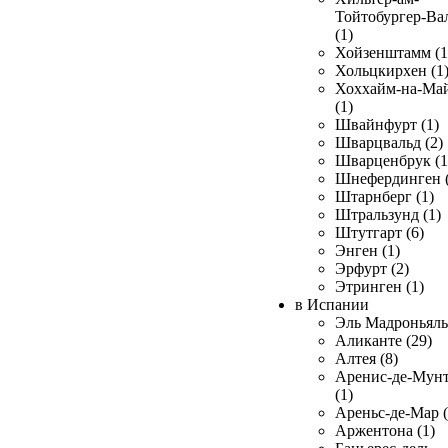
Тойтобургер-Ва
(1)
Хойзенштамм (1
Хольцкирхен (1
Хоххайм-на-Ма
(1)
Швайнфурт (1)
Шварцвальд (2)
Шварценбрук (1
Шнефердинген (
Штарнберг (1)
Штральзунд (1)
Штутгарт (6)
Энген (1)
Эрфурт (2)
Этринген (1)
в Испании
Эль Мадроньяль 
Аликанте (29)
Алтея (8)
Аренис-де-Мун
(1)
Ареньс-де-Мар (
Аржентона (1)