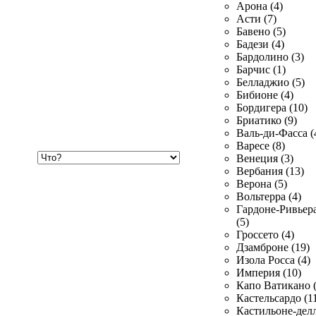
Арона (4)
Асти (7)
Бавено (5)
Бадези (4)
Бардолино (3)
Барчис (1)
Белладжио (5)
Бибионе (4)
Бордигера (10)
Бриатико (9)
Валь-ди-Фасса (
Варесе (8)
Хочу
Венеция (3)
купить
Вербания (13)
Верона (5)
Вольтерра (4)
Гардоне-Ривьер
(5)
Гроссето (4)
Дзамброне (19)
Изола Росса (4)
Империя (10)
Капо Ватикано (
Кастельсардо (1
Кастильоне-делл