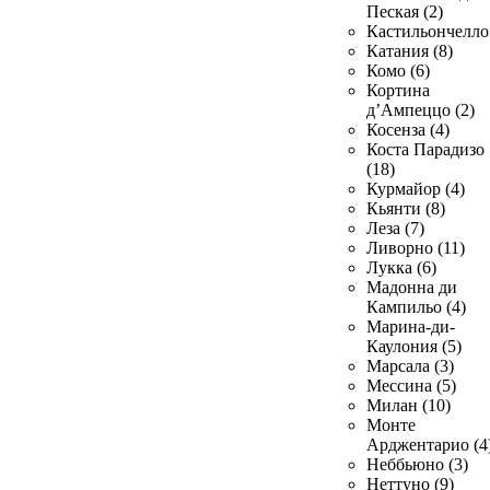
Пеская (2)
Кастильончелло 
Катания (8)
Комо (6)
Кортина
д’Ампеццо (2)
Косенза (4)
Коста Парадизо
(18)
Курмайор (4)
Кьянти (8)
Леза (7)
Ливорно (11)
Лукка (6)
Мадонна ди
Кампильо (4)
Марина-ди-
Каулония (5)
Марсала (3)
Мессина (5)
Милан (10)
Монте
Арджентарио (4
Неббьюно (3)
Неттуно (9)