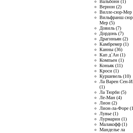
Вальбонн (1)
Вернон (2)
Вилле-сюр-Мер 
Вильфранш сюр
Мер (5)
Довиль (7)
Дордонь (7)
Драгиньян (2)
Камбремер (1)
Канны (36)
Кап д`Аи (1)
Компьен (1)
Коньяк (11)
Кроси (1)
Куршевель (10)
Ла Варен Сен-И
(1)
Ла Тюрби (5)
Ле-Ман (4)
Лион (2)
Лион-ла-Форе (1
Лувье (1)
Лурмарин (1)
Малакофф (1)
Манделье ла