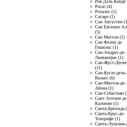
Рок Дэль Конде 
Росас (4)
Рохалес (1)
Сагаро (1)
Сан Августин (1
Сан Евгенио Ал
(5)
Сан Мигель (1)
Сан Фелиу де
Гишольс (1)
Сан-Андрес-де-
Льеванерас (1)
Сан-Жуст-Десве
(11)
Сан-Кугат-дель-
Вальес (6)
Сан-Мигель-де-
Абона (1)
Сан-Себастьян (
Сант Антони де
Калонже (1)
Санта-Брихида (
Санта-Крус-де-
Тенерифе (1)
Санта-Эулалия-д