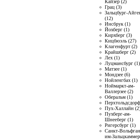
Кайзер (2)
Грац (3)
Зальцбург-Айге
(12)
Инсбрук (1)
Йохберг (1)
Кирхберг (3)
Кицбюэль (27)
Клагенфурт (2)
Крайшберг (2)
Лех (1)
Луцмансбург (1)
Матзее (1)
Мондзее (6)
Нойленгбах (1)
Ноймаркт-ам-
Валлерзее (2)
Оберальм (1)
Перхтольдсдорф
Пух-Халлайн (2
Пухберг-ам-
Шнееберг (1)
Ригерсбург (1)
Санкт-Вольфган
им-Зальцкаммер