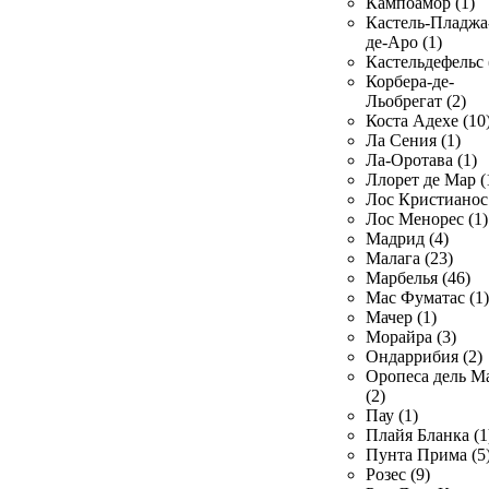
Кампоамор (1)
Кастель-Пладжа
де-Аро (1)
Кастельдефельс 
Корбера-де-
Льобрегат (2)
Коста Адехе (10
Ла Сения (1)
Ла-Оротава (1)
Ллорет де Мар (
Лос Кристианос 
Лос Менорес (1)
Мадрид (4)
Малага (23)
Марбелья (46)
Мас Фуматас (1)
Мачер (1)
Морайра (3)
Ондаррибия (2)
Оропеса дель М
(2)
Пау (1)
Плайя Бланка (1
Пунта Прима (5
Розес (9)