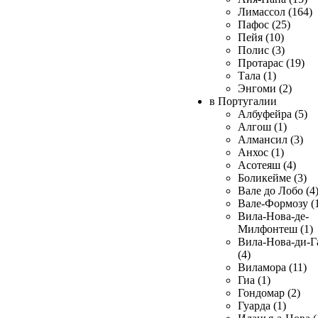
Лимассол (164)
Пафос (25)
Пейя (10)
Полис (3)
Протарас (19)
Тала (1)
Энгоми (2)
в Португалии
Албуфейра (5)
Алгош (1)
Алмансил (3)
Анхос (1)
Асотеяш (4)
Боликейме (3)
Вале до Лобо (4
Вале-Формозу (
Вила-Нова-де-
Милфонтеш (1)
Вила-Нова-ди-Г
(4)
Виламора (11)
Гиа (1)
Гондомар (2)
Гуарда (1)