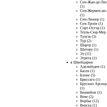
Сен-Жан-де-Лю
(1)
Сен-Жермен-ан
(1)
Сен-Люнер (1)
Сен-Тропе (1)
Сорт-Осгор (1)
Теуль-Сюр-Мер 
Тулуза (3)
Тур (2)
Шартр (1)
Шатору (1)
Эз (11)
Этрета (1)
в Швейцарии
Адельбоден (1)
Басен (1)
Блоне (5)
Бриссаго (1)
Брусино Арсиц
(1)
Бюшийон (1)
Веве (2)
Вербье (12)
Версуа (1)