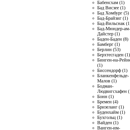
Бабенсхам (1)
Бад Висзее (1)
Бад Хомбург (5)
Бад-Брайзиг (1)
Бад-Вильснак (1
Бад-Мюндер-ам
Дайстер (1)
Баден-Баден (8)
Бамберг (1)
Берлин (53)
Берхтесгаден (1)
Бинген-на-Рейн
(1)
Биссендорф (1)
Бланкенфельде-
Малов (1)
Бодман-
Людвигсхафен (
Бонн (1)
Бремен (4)
Бризеланг (1)
Буденхайм (1)
Бухгольц (1)
Вайден (1)
Ванген-им-