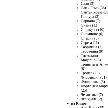
Сало (3)
Сан - Ремо (36)
Санта-Тереза-ди
Галлура (3)
Сарцана (7)
Сиена (12)
Сиракузы (10)
Сирмионе (6)
Специя (5)
Стреза (11)
Таормина (3)
Террачина (9)
Тосколано-
Мадерно (3)
Тринита-д' Агул
(8)
Тропеа (23)
Флоренция (51)
Фоллоника (3)
Форте дей Мар
(25)
Чезантико (7)
Чинкуале (2)
на Кипре
Айя-Напа (15)