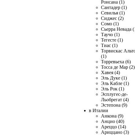
Ронсана (1)
Сантадер (1)
Севилья (1)
Сиджес (2)
Сомо (1)
Сьерра Невада (
Таучо (1)
Тегесте (1)
Тиас (1)
Торвискас Альт
(1)
Торревьеха (6)
Тосса де Мар (2)
Хавея (4)
Эль Дуке (1)
Эль Кабле (1)
Эль Рок (1)
Эсплугес-де-
Льобрегат (4)
Эстепона (9)
в Италии
Анкона (9)
Анцио (40)
Ареццо (14)
Ариццано (3)