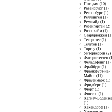
Потсдам (10)
Равенсбург (1)
Регенсбург (1)
Реллинген (1)
Ремшайд (1)
Розенгартен (2)
Розенхайм (1)
Саарбрюккен (1
Тегернзее (1)
Тельтов (1)
Торгау (1)
Унтервёссен (2)
Фатерштеттен (1
Фельдафинг (1)
Фрайбург (1)
Франкфурт-на-
Майне (11)
Фрауенмарк (1)
Фридберг (1)
Фюрт (1)
Фюссен (1)
Хагнау-Бодензе
(1)
Хехендорф (1)
Хильтер-ам-