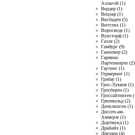
Алльгой (1)
Вердер (1)
Вецлар (1)
Висбаден (5)
Виттлих (1)
Ворпсведе (1)
Вунсторф (1)
Галле (2)
Гамбург (9)
Ганновер (2)
Гармиш-
Партенкирхе (2)
Гаутинг (1)
Гермеринг (1)
Грабау (1)
Грос-Лукков (1)
Гросберен (1)
Гроссайтинген (
Грюнвальд (2)
Денклинген (1)
Диссен-ам-
Аммерзе (1)
Дортмунд (1)
Драйайх (1)
Дрезден (4)