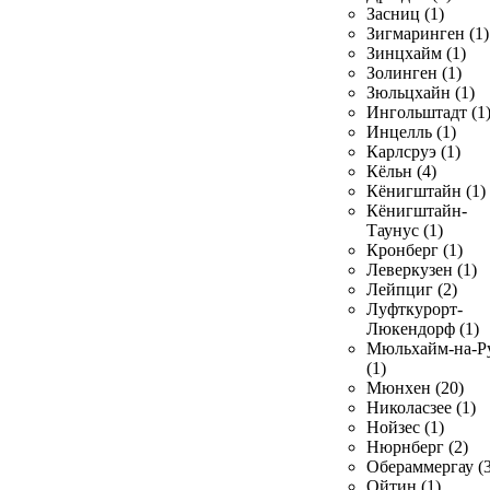
Засниц (1)
Зигмаринген (1)
Зинцхайм (1)
Золинген (1)
Зюльцхайн (1)
Ингольштадт (1
Инцелль (1)
Карлсруэ (1)
Кёльн (4)
Кёнигштайн (1)
Кёнигштайн-
Таунус (1)
Кронберг (1)
Леверкузен (1)
Лейпциг (2)
Луфткурорт-
Люкендорф (1)
Мюльхайм-на-Р
(1)
Мюнхен (20)
Николасзее (1)
Нойзес (1)
Нюрнберг (2)
Обераммергау (3
Ойтин (1)