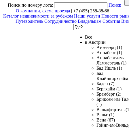
Поиск по номеру лота:
Поиск
О компании, схема проезда
| +7 (495) 258-88-66
Каталог недвижимости за рубежом
Наши услуги
Новости рын
Путеводитель
Сотрудничество
Владельцам
События
Виз
Все
в Австрии
Айзенэрц (1)
Аннаберг (1)
Аннаберг-им-
Ламмерталь (1)
Бад Ишль (1)
Бад-
Клайнкирхгайм 
Баден (7)
Бергхайм (1)
Брамберг (2)
Бриксен-им-Тал
(1)
Вальдфиртель (1
Вальс (1)
Вена (67)
Гойнг-ам-Вильд