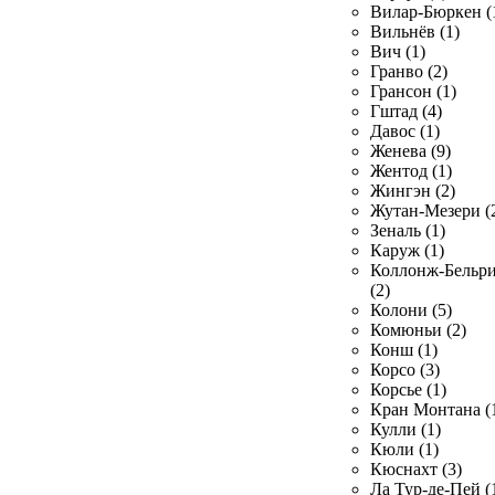
Вилар-Бюркен (
Вильнёв (1)
Вич (1)
Гранво (2)
Грансон (1)
Гштад (4)
Давос (1)
Женева (9)
Жентод (1)
Жингэн (2)
Жутан-Мезери (
Зеналь (1)
Каруж (1)
Коллонж-Бельр
(2)
Колони (5)
Комюньи (2)
Конш (1)
Корсо (3)
Корсье (1)
Кран Монтана (
Кулли (1)
Кюли (1)
Кюснахт (3)
Ла Тур-де-Пей (