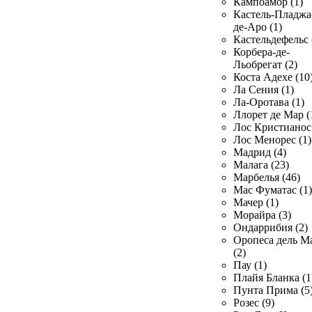
Кампоамор (1)
Кастель-Пладжа
де-Аро (1)
Кастельдефельс 
Корбера-де-
Льобрегат (2)
Коста Адехе (10
Ла Сения (1)
Ла-Оротава (1)
Ллорет де Мар (
Лос Кристианос 
Лос Менорес (1)
Мадрид (4)
Малага (23)
Марбелья (46)
Мас Фуматас (1)
Мачер (1)
Морайра (3)
Ондаррибия (2)
Оропеса дель М
(2)
Пау (1)
Плайя Бланка (1
Пунта Прима (5
Розес (9)