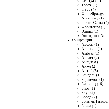
Синтра (11)
Трофа (1)
Фару (4)
Феррейра-ду-
Алентежу (1)
Фонте Санта (4)
Фронтейра (1)
Элваш (1)
Эшторил (13)
во Франции
Авезан (1)
Авиньон (1)
Амбуаз (1)
Англет (2)
Ангулем (3)
Анже (2)
Антиб (5)
Бандоль (1)
Баржемон (1)
Биарриц (16)
Биот (1)
Блуа (2)
Бордо (7)
Брив-ла-Гайярд 
Бюжа (1)