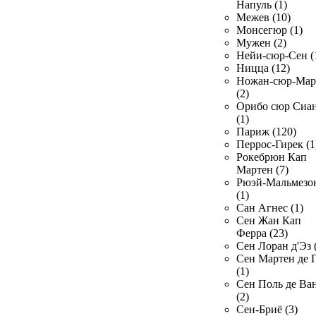
Напуль (1)
Межев (10)
Монсегюр (1)
Мужен (2)
Нейи-сюр-Сен (
Ницца (12)
Ножан-сюр-Ма
(2)
Орибо сюр Сиа
(1)
Париж (120)
Перрос-Гирек (1
Рокебрюн Кап
Мартен (7)
Рюэй-Мальмезо
(1)
Сан Агнес (1)
Сен Жан Кап
Ферра (23)
Сен Лоран д'Эз 
Сен Мартен де 
(1)
Сен Поль де Ва
(2)
Сен-Бриё (3)