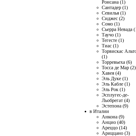
Ронсана (1)
Сантадер (1)
Севилья (1)
Сиджес (2)
Сомо (1)
Сьерра Невада (
Таучо (1)
Тегесте (1)
Тиас (1)
Торвискас Альт
(1)
Торревьеха (6)
Тосса де Мар (2)
Хавея (4)
Эль Дуке (1)
Эль Кабле (1)
Эль Рок (1)
Эсплугес-де-
Льобрегат (4)
Эстепона (9)
в Италии
Анкона (9)
Анцио (40)
Ареццо (14)
Ариццано (3)