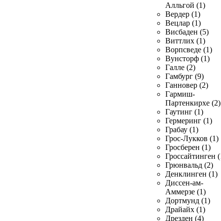
Алльгой (1)
Вердер (1)
Вецлар (1)
Висбаден (5)
Виттлих (1)
Ворпсведе (1)
Вунсторф (1)
Галле (2)
Гамбург (9)
Ганновер (2)
Гармиш-
Партенкирхе (2)
Гаутинг (1)
Гермеринг (1)
Грабау (1)
Грос-Лукков (1)
Гросберен (1)
Гроссайтинген (
Грюнвальд (2)
Денклинген (1)
Диссен-ам-
Аммерзе (1)
Дортмунд (1)
Драйайх (1)
Дрезден (4)