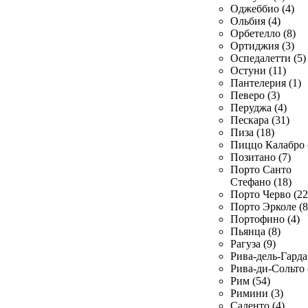
Оджеббио (4)
Ольбия (4)
Орбетелло (8)
Ортиджия (3)
Оспедалетти (5)
Остуни (11)
Пантелерия (1)
Певеро (3)
Перуджа (4)
Пескара (31)
Пиза (18)
Пиццо Калабро 
Позитано (7)
Порто Санто
Стефано (18)
Порто Черво (22
Порто Эрколе (8
Портофино (4)
Пьянца (8)
Рагуза (9)
Рива-дель-Гарда 
Рива-ди-Сольто 
Рим (54)
Римини (3)
Саленто (4)