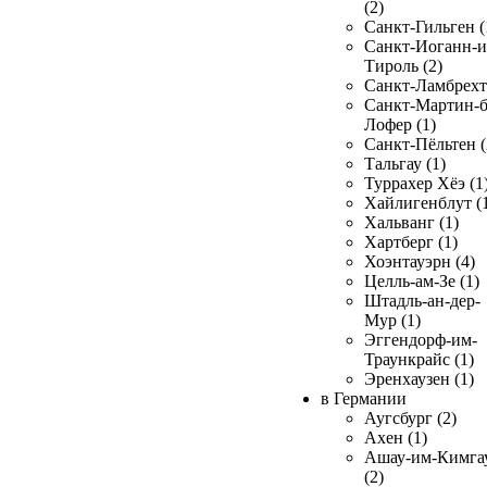
(2)
Санкт-Гильген (
Санкт-Иоганн-и
Тироль (2)
Санкт-Ламбрехт 
Санкт-Мартин-б
Лофер (1)
Санкт-Пёльтен (
Тальгау (1)
Туррахер Хёэ (1
Хайлигенблут (
Хальванг (1)
Хартберг (1)
Хоэнтауэрн (4)
Целль-ам-Зе (1)
Штадль-ан-дер-
Мур (1)
Эггендорф-им-
Траункрайс (1)
Эренхаузен (1)
в Германии
Аугсбург (2)
Ахен (1)
Ашау-им-Кимга
(2)