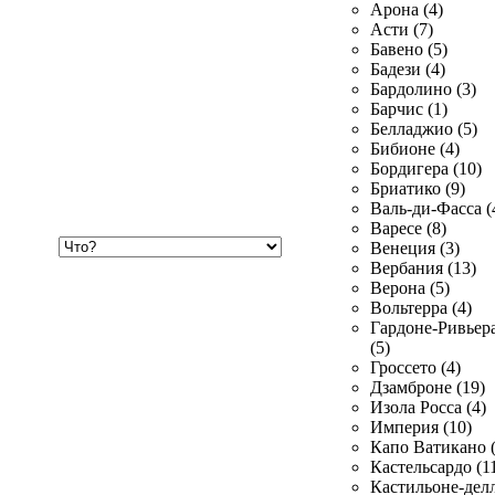
Арона (4)
Асти (7)
Бавено (5)
Бадези (4)
Бардолино (3)
Барчис (1)
Белладжио (5)
Бибионе (4)
Бордигера (10)
Бриатико (9)
Валь-ди-Фасса (
Варесе (8)
Хочу
Венеция (3)
купить
Вербания (13)
Верона (5)
Вольтерра (4)
Гардоне-Ривьер
(5)
Гроссето (4)
Дзамброне (19)
Изола Росса (4)
Империя (10)
Капо Ватикано (
Кастельсардо (1
Кастильоне-делл