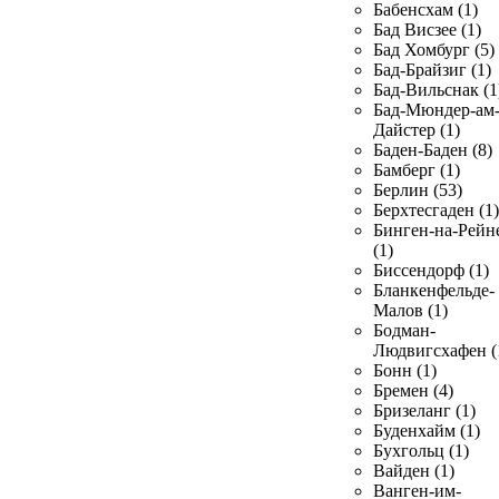
Бабенсхам (1)
Бад Висзее (1)
Бад Хомбург (5)
Бад-Брайзиг (1)
Бад-Вильснак (1
Бад-Мюндер-ам
Дайстер (1)
Баден-Баден (8)
Бамберг (1)
Берлин (53)
Берхтесгаден (1)
Бинген-на-Рейн
(1)
Биссендорф (1)
Бланкенфельде-
Малов (1)
Бодман-
Людвигсхафен (
Бонн (1)
Бремен (4)
Бризеланг (1)
Буденхайм (1)
Бухгольц (1)
Вайден (1)
Ванген-им-