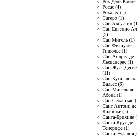
Рок Дэль Конде 
Росас (4)
Рохалес (1)
Сагаро (1)
Сан Августин (1
Сан Евгенио Ал
(5)
Сан Мигель (1)
Сан Фелиу де
Гишольс (1)
Сан-Андрес-де-
Льеванерас (1)
Сан-Жуст-Десве
(11)
Сан-Кугат-дель-
Вальес (6)
Сан-Мигель-де-
Абона (1)
Сан-Себастьян (
Сант Антони де
Калонже (1)
Санта-Брихида (
Санта-Крус-де-
Тенерифе (1)
Санта-Эулалия-д