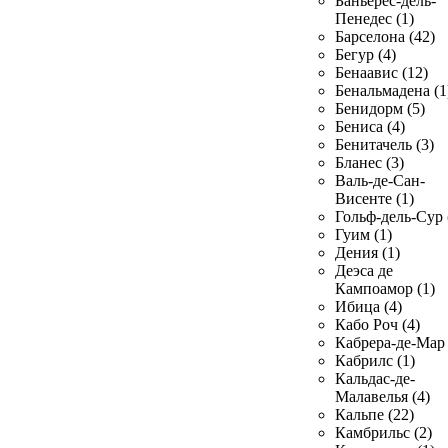
Баньерес-дель-
Пенедес (1)
Барселона (42)
Бегур (4)
Бенаавис (12)
Бенальмадена (1
Бенидорм (5)
Бениса (4)
Бенитачель (3)
Бланес (3)
Валь-де-Сан-
Висенте (1)
Гольф-дель-Сур 
Гуим (1)
Дения (1)
Деэса де
Кампоамор (1)
Ибица (4)
Кабо Роч (4)
Кабрера-де-Мар 
Кабрилс (1)
Кальдас-де-
Малавелья (4)
Кальпе (22)
Камбрильс (2)