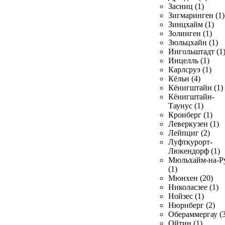
Засниц (1)
Зигмаринген (1)
Зинцхайм (1)
Золинген (1)
Зюльцхайн (1)
Ингольштадт (1
Инцелль (1)
Карлсруэ (1)
Кёльн (4)
Кёнигштайн (1)
Кёнигштайн-
Таунус (1)
Кронберг (1)
Леверкузен (1)
Лейпциг (2)
Луфткурорт-
Люкендорф (1)
Мюльхайм-на-Р
(1)
Мюнхен (20)
Николасзее (1)
Нойзес (1)
Нюрнберг (2)
Обераммергау (3
Ойтин (1)