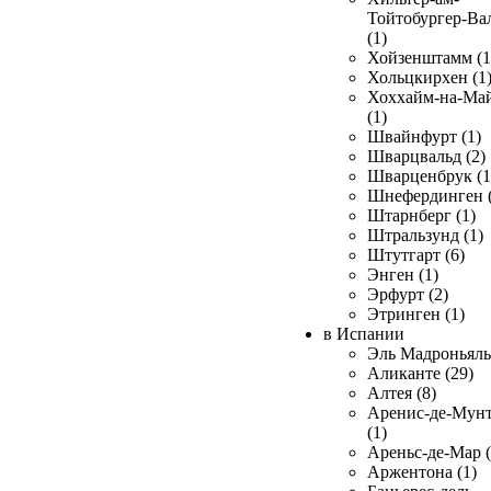
Тойтобургер-Ва
(1)
Хойзенштамм (1
Хольцкирхен (1
Хоххайм-на-Ма
(1)
Швайнфурт (1)
Шварцвальд (2)
Шварценбрук (1
Шнефердинген (
Штарнберг (1)
Штральзунд (1)
Штутгарт (6)
Энген (1)
Эрфурт (2)
Этринген (1)
в Испании
Эль Мадроньяль 
Аликанте (29)
Алтея (8)
Аренис-де-Мун
(1)
Ареньс-де-Мар (
Аржентона (1)