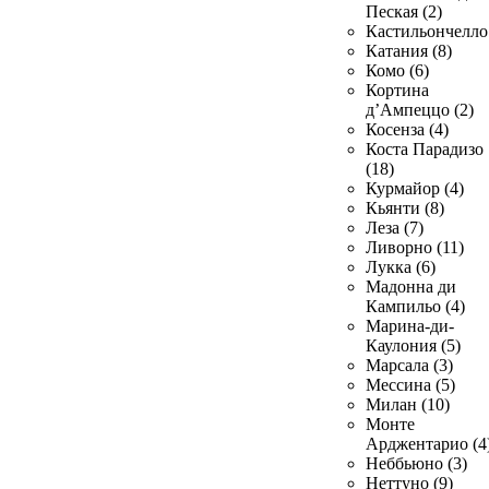
Пеская (2)
Кастильончелло 
Катания (8)
Комо (6)
Кортина
д’Ампеццо (2)
Косенза (4)
Коста Парадизо
(18)
Курмайор (4)
Кьянти (8)
Леза (7)
Ливорно (11)
Лукка (6)
Мадонна ди
Кампильо (4)
Марина-ди-
Каулония (5)
Марсала (3)
Мессина (5)
Милан (10)
Монте
Арджентарио (4
Неббьюно (3)
Неттуно (9)