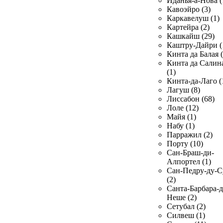
Иданья-а-Нова (
Кавоэйро (3)
Каркавелуш (1)
Картейра (2)
Кашкайш (29)
Каштру-Дайри (
Кинта да Балая (
Кинта да Салин
(1)
Кинта-да-Лаго (
Лагуш (8)
Лиссабон (68)
Лоле (12)
Майя (1)
Набу (1)
Парражил (2)
Порту (10)
Сан-Браш-ди-
Алпортел (1)
Сан-Педру-ду-С
(2)
Санта-Барбара-д
Неше (2)
Сетубал (2)
Силвеш (1)