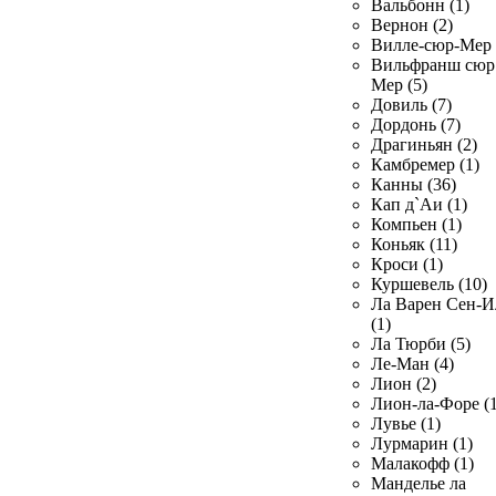
Вальбонн (1)
Вернон (2)
Вилле-сюр-Мер 
Вильфранш сюр
Мер (5)
Довиль (7)
Дордонь (7)
Драгиньян (2)
Камбремер (1)
Канны (36)
Кап д`Аи (1)
Компьен (1)
Коньяк (11)
Кроси (1)
Куршевель (10)
Ла Варен Сен-И
(1)
Ла Тюрби (5)
Ле-Ман (4)
Лион (2)
Лион-ла-Форе (1
Лувье (1)
Лурмарин (1)
Малакофф (1)
Манделье ла