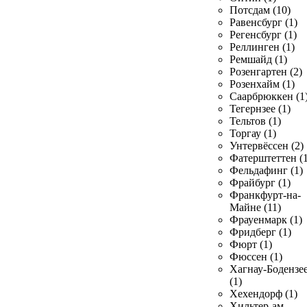
Потсдам (10)
Равенсбург (1)
Регенсбург (1)
Реллинген (1)
Ремшайд (1)
Розенгартен (2)
Розенхайм (1)
Саарбрюккен (1
Тегернзее (1)
Тельтов (1)
Торгау (1)
Унтервёссен (2)
Фатерштеттен (1
Фельдафинг (1)
Фрайбург (1)
Франкфурт-на-
Майне (11)
Фрауенмарк (1)
Фридберг (1)
Фюрт (1)
Фюссен (1)
Хагнау-Бодензе
(1)
Хехендорф (1)
Хильтер-ам-