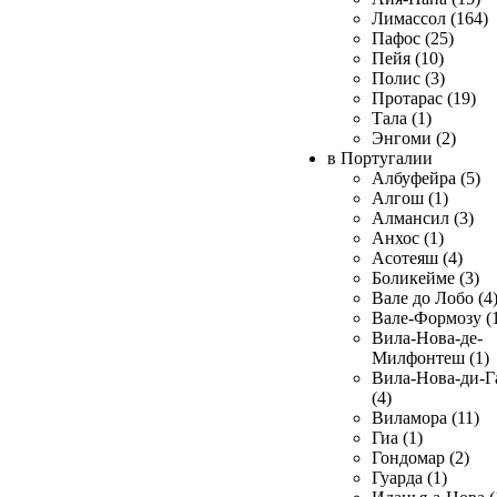
Лимассол (164)
Пафос (25)
Пейя (10)
Полис (3)
Протарас (19)
Тала (1)
Энгоми (2)
в Португалии
Албуфейра (5)
Алгош (1)
Алмансил (3)
Анхос (1)
Асотеяш (4)
Боликейме (3)
Вале до Лобо (4
Вале-Формозу (
Вила-Нова-де-
Милфонтеш (1)
Вила-Нова-ди-Г
(4)
Виламора (11)
Гиа (1)
Гондомар (2)
Гуарда (1)