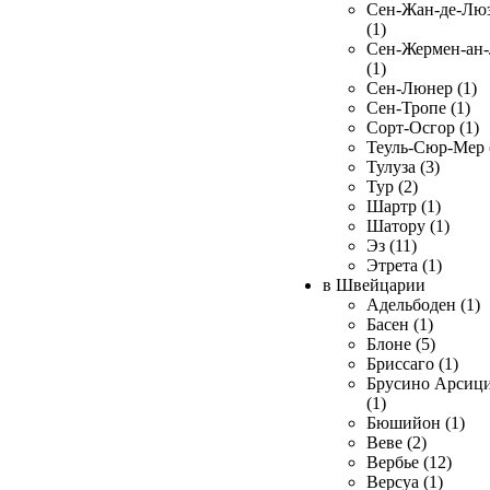
Сен-Жан-де-Лю
(1)
Сен-Жермен-ан
(1)
Сен-Люнер (1)
Сен-Тропе (1)
Сорт-Осгор (1)
Теуль-Сюр-Мер 
Тулуза (3)
Тур (2)
Шартр (1)
Шатору (1)
Эз (11)
Этрета (1)
в Швейцарии
Адельбоден (1)
Басен (1)
Блоне (5)
Бриссаго (1)
Брусино Арсиц
(1)
Бюшийон (1)
Веве (2)
Вербье (12)
Версуа (1)