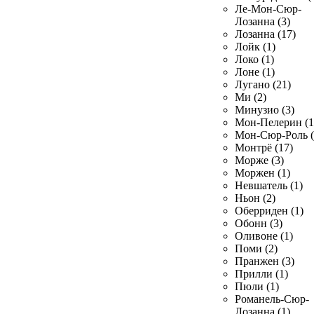
Ле-Мон-Сюр-
Лозанна (3)
Лозанна (17)
Лойк (1)
Локо (1)
Лоне (1)
Лугано (21)
Ми (2)
Минузио (3)
Мон-Пелерин (1
Мон-Сюр-Роль (
Монтрё (17)
Морже (3)
Моржен (1)
Невшатель (1)
Ньон (2)
Оберриден (1)
Обонн (3)
Оливоне (1)
Поми (2)
Пранжен (3)
Прилли (1)
Пюли (1)
Романель-Сюр-
Лозанна (1)