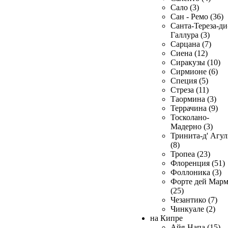
Сало (3)
Сан - Ремо (36)
Санта-Тереза-ди
Галлура (3)
Сарцана (7)
Сиена (12)
Сиракузы (10)
Сирмионе (6)
Специя (5)
Стреза (11)
Таормина (3)
Террачина (9)
Тосколано-
Мадерно (3)
Тринита-д' Агул
(8)
Тропеа (23)
Флоренция (51)
Фоллоника (3)
Форте дей Мар
(25)
Чезантико (7)
Чинкуале (2)
на Кипре
Айя-Напа (15)