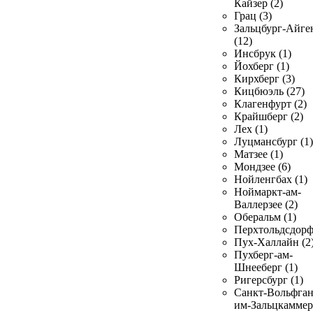
Кайзер (2)
Грац (3)
Зальцбург-Айге
(12)
Инсбрук (1)
Йохберг (1)
Кирхберг (3)
Кицбюэль (27)
Клагенфурт (2)
Крайшберг (2)
Лех (1)
Луцмансбург (1)
Матзее (1)
Мондзее (6)
Нойленгбах (1)
Ноймаркт-ам-
Валлерзее (2)
Оберальм (1)
Перхтольдсдорф
Пух-Халлайн (2
Пухберг-ам-
Шнееберг (1)
Ригерсбург (1)
Санкт-Вольфган
им-Зальцкаммер