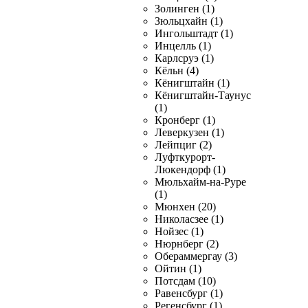
Золинген (1)
Зюльцхайн (1)
Ингольштадт (1)
Инцелль (1)
Карлсруэ (1)
Кёльн (4)
Кёнигштайн (1)
Кёнигштайн-Таунус
(1)
Кронберг (1)
Леверкузен (1)
Лейпциг (2)
Луфткурорт-
Люкендорф (1)
Мюльхайм-на-Руре
(1)
Мюнхен (20)
Николасзее (1)
Нойзес (1)
Нюрнберг (2)
Обераммергау (3)
Ойтин (1)
Потсдам (10)
Равенсбург (1)
Регенсбург (1)