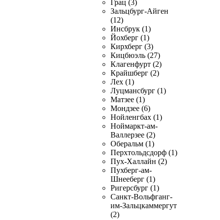
Грац (3)
Зальцбург-Айген
(12)
Инсбрук (1)
Йохберг (1)
Кирхберг (3)
Кицбюэль (27)
Клагенфурт (2)
Крайшберг (2)
Лех (1)
Луцмансбург (1)
Матзее (1)
Мондзее (6)
Нойленгбах (1)
Ноймаркт-ам-
Валлерзее (2)
Оберальм (1)
Перхтольдсдорф (1)
Пух-Халлайн (2)
Пухберг-ам-
Шнееберг (1)
Ригерсбург (1)
Санкт-Вольфганг-
им-Зальцкаммергут
(2)