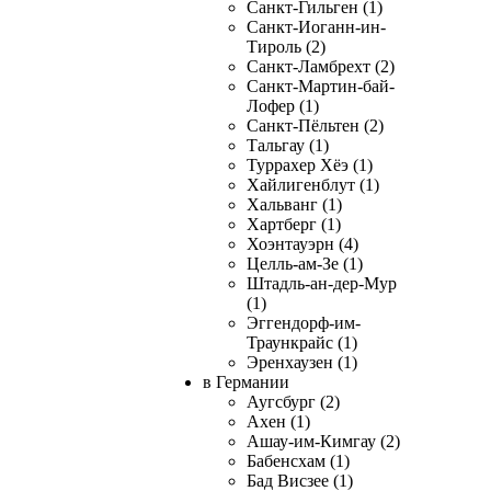
Санкт-Гильген (1)
Санкт-Иоганн-ин-
Тироль (2)
Санкт-Ламбрехт (2)
Санкт-Мартин-бай-
Лофер (1)
Санкт-Пёльтен (2)
Тальгау (1)
Туррахер Хёэ (1)
Хайлигенблут (1)
Хальванг (1)
Хартберг (1)
Хоэнтауэрн (4)
Целль-ам-Зе (1)
Штадль-ан-дер-Мур
(1)
Эггендорф-им-
Траункрайс (1)
Эренхаузен (1)
в Германии
Аугсбург (2)
Ахен (1)
Ашау-им-Кимгау (2)
Бабенсхам (1)
Бад Висзее (1)