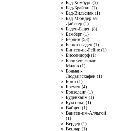
Бад Хомбург (5)
Бад-Брайзиг (1)
Бад-Вильснак (1)
Бад-Мюндер-ам-
Дайстер (1)
Баден-Баден (8)
Бамберг (1)
Берлин (53)
Берхтесгаден (1)
Бинген-на-Рейне (1)
Биссендорф (1)
Бланкенфельде-
Малов (1)
Бодман-
Людвигсхафен (1)
Бонн (1)
Бремен (4)
Бризеланг (1)
Буденхайм (1)
Бухгольц (1)
Вайден (1)
Ванген-им-Алльгой
(1)
Вердер (1)
Вецлар (1)