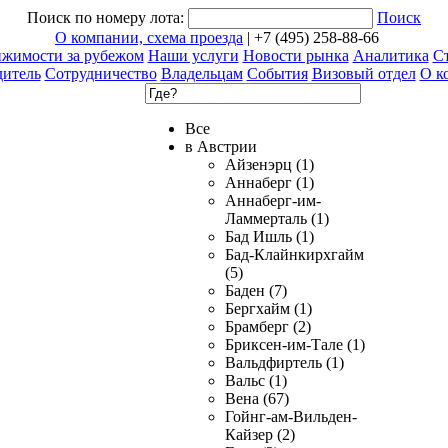
Поиск по номеру лота:
Поиск
О компании, схема проезда
| +7 (495) 258-88-66
ижимости за рубежом
Наши услуги
Новости рынка
Аналитика
Ст
дитель
Сотрудничество
Владельцам
События
Визовый отдел
О к
Все
в Австрии
Айзенэрц (1)
Аннаберг (1)
Аннаберг-им-
Ламмерталь (1)
Бад Ишль (1)
Бад-Клайнкирхгайм
(5)
Баден (7)
Бергхайм (1)
Брамберг (2)
Бриксен-им-Тале (1)
Вальдфиртель (1)
Вальс (1)
Вена (67)
Гойнг-ам-Вильден-
Кайзер (2)