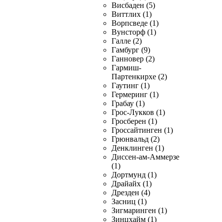
Висбаден (5)
Виттлих (1)
Ворпсведе (1)
Вунсторф (1)
Галле (2)
Гамбург (9)
Ганновер (2)
Гармиш-
Партенкирхе (2)
Гаутинг (1)
Гермеринг (1)
Грабау (1)
Грос-Лукков (1)
Гросберен (1)
Гроссайтинген (1)
Грюнвальд (2)
Денклинген (1)
Диссен-ам-Аммерзе
(1)
Дортмунд (1)
Драйайх (1)
Дрезден (4)
Засниц (1)
Зигмаринген (1)
Зинцхайм (1)