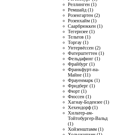
Реллинген (1)
Ремшайд (1)
Розенгартен (2)
Розенхайм (1)
Саарбрюккен (1)
Тегернзее (1)
Тельтов (1)
Торгау (1)
Унтервёссен (2)
Фатерштеттен (1)
Фельдафинг (1)
Фрайбург (1)
Франкфурт-на-
Майне (11)
Фрауенмарк (1)
Фридберг (1)
Фюрт (1)
Фюссен (1)
Хагнау-Бодензее (1)
Хехендорф (1)
Хильтер-ам-
Тойтобургер-Вальд
(1)
Хойзенштамм (1)
Хольцкирхен (1)