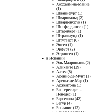
Хоххайм-на-Майне
(1)
Швайнфурт (1)
Шварцвальд (2)
Шварценбрук (1)
Шнефердинген (1)
Штарнберг (1)
Штральзунд (1)
Штутгарт (6)
Энген (1)
Эрфурт (2)
Этринген (1)
в Испании
Эль Мадроньяль (2)
Аликанте (29)
Алтея (8)
Аренис-де-Мунт (1)
Ареньс-де-Мар (1)
Аржентона (1)
Баньерес-дель-
Пенедес (1)
Барселона (42)
Бегур (4)
Бенаавис (12)