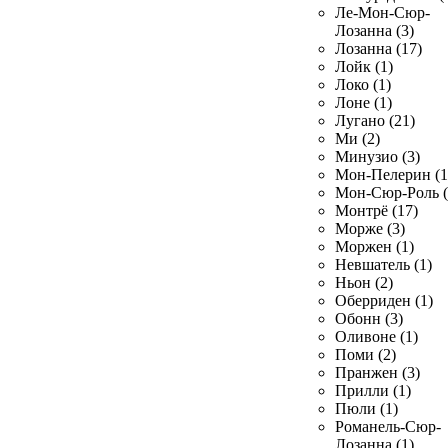
Ле-Мон-Сюр-
Лозанна (3)
Лозанна (17)
Лойк (1)
Локо (1)
Лоне (1)
Лугано (21)
Ми (2)
Минузио (3)
Мон-Пелерин (1
Мон-Сюр-Роль (
Монтрё (17)
Морже (3)
Моржен (1)
Невшатель (1)
Ньон (2)
Оберриден (1)
Обонн (3)
Оливоне (1)
Поми (2)
Пранжен (3)
Прилли (1)
Пюли (1)
Романель-Сюр-
Лозанна (1)