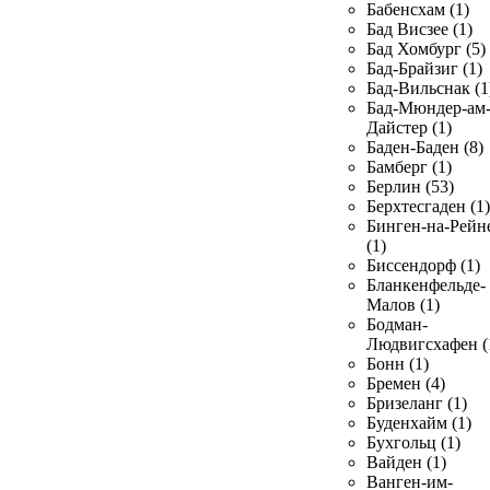
Бабенсхам (1)
Бад Висзее (1)
Бад Хомбург (5)
Бад-Брайзиг (1)
Бад-Вильснак (1
Бад-Мюндер-ам
Дайстер (1)
Баден-Баден (8)
Бамберг (1)
Берлин (53)
Берхтесгаден (1)
Бинген-на-Рейн
(1)
Биссендорф (1)
Бланкенфельде-
Малов (1)
Бодман-
Людвигсхафен (
Бонн (1)
Бремен (4)
Бризеланг (1)
Буденхайм (1)
Бухгольц (1)
Вайден (1)
Ванген-им-