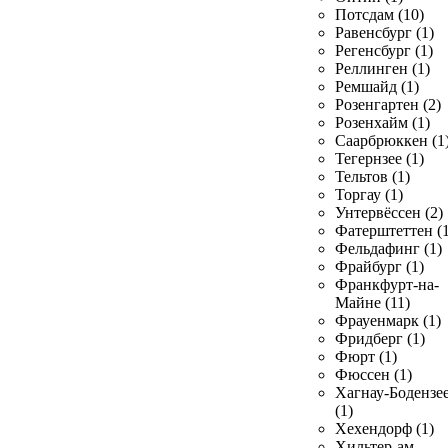
Потсдам (10)
Равенсбург (1)
Регенсбург (1)
Реллинген (1)
Ремшайд (1)
Розенгартен (2)
Розенхайм (1)
Саарбрюккен (1
Тегернзее (1)
Тельтов (1)
Торгау (1)
Унтервёссен (2)
Фатерштеттен (1
Фельдафинг (1)
Фрайбург (1)
Франкфурт-на-
Майне (11)
Фрауенмарк (1)
Фридберг (1)
Фюрт (1)
Фюссен (1)
Хагнау-Бодензе
(1)
Хехендорф (1)
Хильтер-ам-