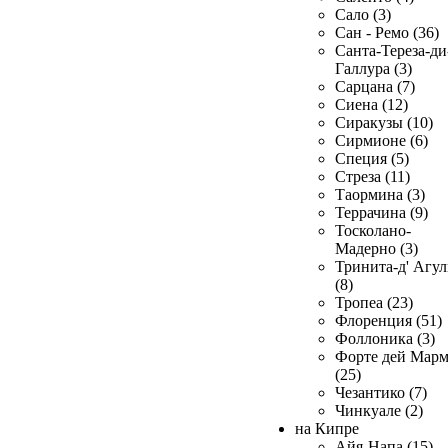
Сало (3)
Сан - Ремо (36)
Санта-Тереза-ди
Галлура (3)
Сарцана (7)
Сиена (12)
Сиракузы (10)
Сирмионе (6)
Специя (5)
Стреза (11)
Таормина (3)
Террачина (9)
Тосколано-
Мадерно (3)
Тринита-д' Агул
(8)
Тропеа (23)
Флоренция (51)
Фоллоника (3)
Форте дей Мар
(25)
Чезантико (7)
Чинкуале (2)
на Кипре
Айя-Напа (15)