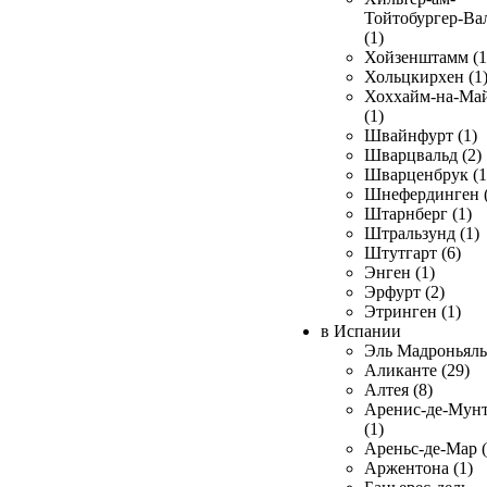
Тойтобургер-Ва
(1)
Хойзенштамм (1
Хольцкирхен (1
Хоххайм-на-Ма
(1)
Швайнфурт (1)
Шварцвальд (2)
Шварценбрук (1
Шнефердинген (
Штарнберг (1)
Штральзунд (1)
Штутгарт (6)
Энген (1)
Эрфурт (2)
Этринген (1)
в Испании
Эль Мадроньяль 
Аликанте (29)
Алтея (8)
Аренис-де-Мун
(1)
Ареньс-де-Мар (
Аржентона (1)