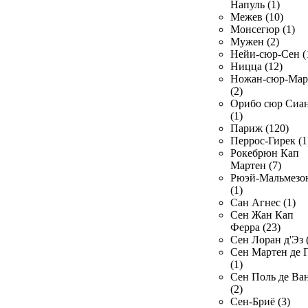
Напуль (1)
Межев (10)
Монсегюр (1)
Мужен (2)
Нейи-сюр-Сен (
Ницца (12)
Ножан-сюр-Ма
(2)
Орибо сюр Сиа
(1)
Париж (120)
Перрос-Гирек (1
Рокебрюн Кап
Мартен (7)
Рюэй-Мальмезо
(1)
Сан Агнес (1)
Сен Жан Кап
Ферра (23)
Сен Лоран д'Эз 
Сен Мартен де 
(1)
Сен Поль де Ва
(2)
Сен-Бриё (3)