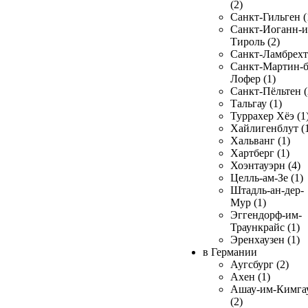
(2)
Санкт-Гильген (
Санкт-Иоганн-и
Тироль (2)
Санкт-Ламбрехт 
Санкт-Мартин-б
Лофер (1)
Санкт-Пёльтен (
Тальгау (1)
Туррахер Хёэ (1
Хайлигенблут (
Хальванг (1)
Хартберг (1)
Хоэнтауэрн (4)
Целль-ам-Зе (1)
Штадль-ан-дер-
Мур (1)
Эггендорф-им-
Траункрайс (1)
Эренхаузен (1)
в Германии
Аугсбург (2)
Ахен (1)
Ашау-им-Кимга
(2)