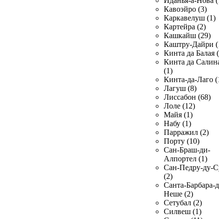
Иданья-а-Нова (
Кавоэйро (3)
Каркавелуш (1)
Картейра (2)
Кашкайш (29)
Каштру-Дайри (
Кинта да Балая (
Кинта да Салин
(1)
Кинта-да-Лаго (
Лагуш (8)
Лиссабон (68)
Лоле (12)
Майя (1)
Набу (1)
Парражил (2)
Порту (10)
Сан-Браш-ди-
Алпортел (1)
Сан-Педру-ду-С
(2)
Санта-Барбара-д
Неше (2)
Сетубал (2)
Силвеш (1)