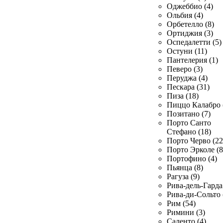
Оджеббио (4)
Ольбия (4)
Орбетелло (8)
Ортиджия (3)
Оспедалетти (5)
Остуни (11)
Пантелерия (1)
Певеро (3)
Перуджа (4)
Пескара (31)
Пиза (18)
Пиццо Калабро 
Позитано (7)
Порто Санто
Стефано (18)
Порто Черво (22
Порто Эрколе (8
Портофино (4)
Пьянца (8)
Рагуза (9)
Рива-дель-Гарда 
Рива-ди-Сольто 
Рим (54)
Римини (3)
Саленто (4)