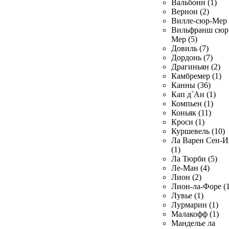
Вальбонн (1)
Вернон (2)
Вилле-сюр-Мер 
Вильфранш сюр
Мер (5)
Довиль (7)
Дордонь (7)
Драгиньян (2)
Камбремер (1)
Канны (36)
Кап д`Аи (1)
Компьен (1)
Коньяк (11)
Кроси (1)
Куршевель (10)
Ла Варен Сен-И
(1)
Ла Тюрби (5)
Ле-Ман (4)
Лион (2)
Лион-ла-Форе (1
Лувье (1)
Лурмарин (1)
Малакофф (1)
Манделье ла