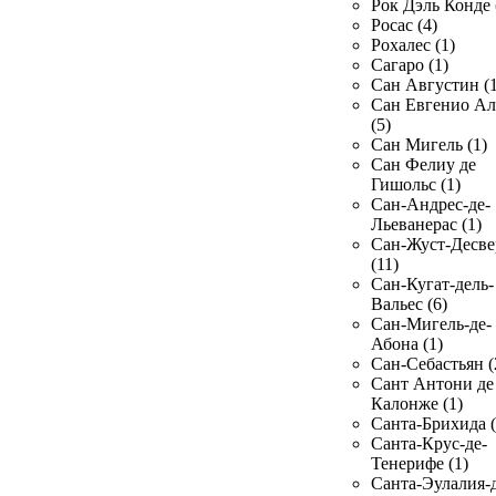
Рок Дэль Конде 
Росас (4)
Рохалес (1)
Сагаро (1)
Сан Августин (1
Сан Евгенио Ал
(5)
Сан Мигель (1)
Сан Фелиу де
Гишольс (1)
Сан-Андрес-де-
Льеванерас (1)
Сан-Жуст-Десве
(11)
Сан-Кугат-дель-
Вальес (6)
Сан-Мигель-де-
Абона (1)
Сан-Себастьян (
Сант Антони де
Калонже (1)
Санта-Брихида (
Санта-Крус-де-
Тенерифе (1)
Санта-Эулалия-д