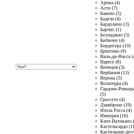
Арона (4)
Асти (7)
Бавено (5)
Бадези (4)
Бардолино (3)
Барчис (1)
Белладжио (5)
Бибионе (4)
Бордигера (10)
Бриатико (9)
Валь-ди-Фасса (
Варесе (8)
Хочу
Венеция (3)
купить
Вербания (13)
Верона (5)
Вольтерра (4)
Гардоне-Ривьер
(5)
Гроссето (4)
Дзамброне (19)
Изола Росса (4)
Империя (10)
Капо Ватикано (
Кастельсардо (1
Кастильоне-делл