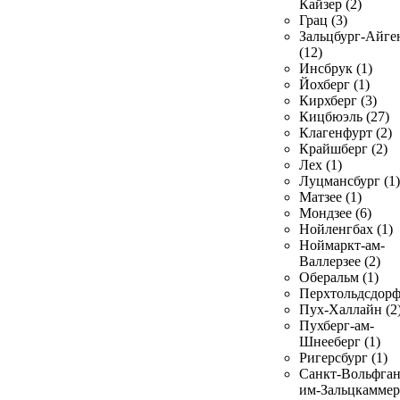
Кайзер (2)
Грац (3)
Зальцбург-Айге
(12)
Инсбрук (1)
Йохберг (1)
Кирхберг (3)
Кицбюэль (27)
Клагенфурт (2)
Крайшберг (2)
Лех (1)
Луцмансбург (1)
Матзее (1)
Мондзее (6)
Нойленгбах (1)
Ноймаркт-ам-
Валлерзее (2)
Оберальм (1)
Перхтольдсдорф
Пух-Халлайн (2
Пухберг-ам-
Шнееберг (1)
Ригерсбург (1)
Санкт-Вольфган
им-Зальцкаммер