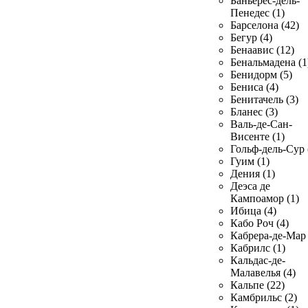
Баньерес-дель-
Пенедес (1)
Барселона (42)
Бегур (4)
Бенаавис (12)
Бенальмадена (1
Бенидорм (5)
Бениса (4)
Бенитачель (3)
Бланес (3)
Валь-де-Сан-
Висенте (1)
Гольф-дель-Сур 
Гуим (1)
Дения (1)
Деэса де
Кампоамор (1)
Ибица (4)
Кабо Роч (4)
Кабрера-де-Мар 
Кабрилс (1)
Кальдас-де-
Малавелья (4)
Кальпе (22)
Камбрильс (2)