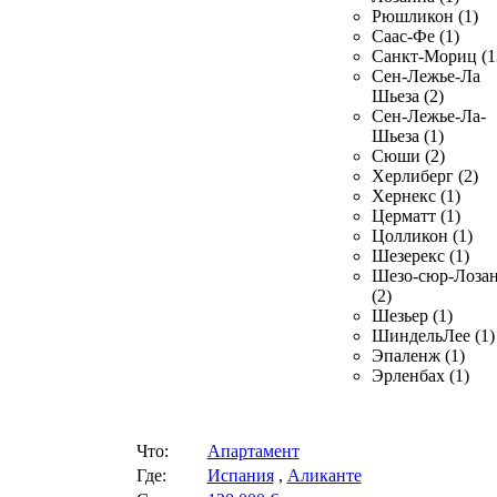
Рюшликон (1)
Саас-Фе (1)
Санкт-Мориц (1
Сен-Лежье-Ла
Шьеза (2)
Сен-Лежье-Ла-
Шьеза (1)
Сюши (2)
Херлиберг (2)
Хернекс (1)
Церматт (1)
Цолликон (1)
Шезерекс (1)
Шезо-сюр-Лоза
(2)
Шезьер (1)
ШиндельЛее (1)
Эпаленж (1)
Эрленбах (1)
Что:
Апартамент
Где:
Испания
,
Аликанте