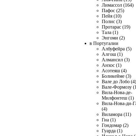
Лимассол (164)
Пафос (25)
Пейя (10)
Полис (3)
Протарас (19)
Тала (1)
Энгоми (2)
в Португалии
Албуфейра (5)
Алгош (1)
Алмансил (3)
Анхос (1)
Асотеяш (4)
Боликейме (3)
Вале до Лобо (4
Вале-Формозу (
Вила-Нова-де-
Милфонтеш (1)
Вила-Нова-ди-Г
(4)
Виламора (11)
Гиа (1)
Гондомар (2)
Гуарда (1)