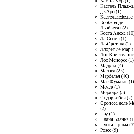
Кампоамор (1)
Кастель-Пладжа
де-Аро (1)
Кастельдефельс 
Корбера-де-
Льобрегат (2)
Коста Адехе (10
Ла Сения (1)
Ла-Оротава (1)
Ллорет де Мар (
Лос Кристианос 
Лос Менорес (1)
Мадрид (4)
Малага (23)
Марбелья (46)
Мас Фуматас (1)
Мачер (1)
Морайра (3)
Ондаррибия (2)
Оропеса дель М
(2)
Пау (1)
Плайя Бланка (1
Пунта Прима (5
Розес (9)