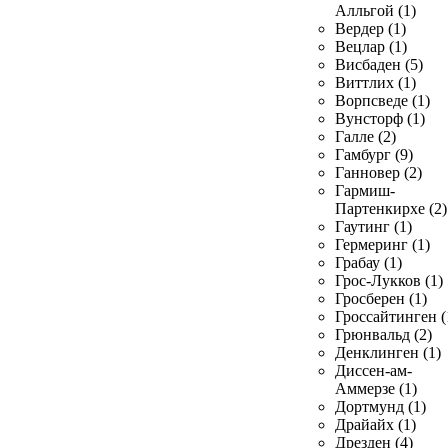
Алльгой (1)
Вердер (1)
Вецлар (1)
Висбаден (5)
Виттлих (1)
Ворпсведе (1)
Вунсторф (1)
Галле (2)
Гамбург (9)
Ганновер (2)
Гармиш-
Партенкирхе (2)
Гаутинг (1)
Гермеринг (1)
Грабау (1)
Грос-Лукков (1)
Гросберен (1)
Гроссайтинген (
Грюнвальд (2)
Денклинген (1)
Диссен-ам-
Аммерзе (1)
Дортмунд (1)
Драйайх (1)
Дрезден (4)