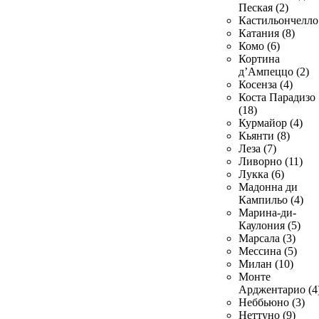
Пеская (2)
Кастильончелло 
Катания (8)
Комо (6)
Кортина
д’Ампеццо (2)
Косенза (4)
Коста Парадизо
(18)
Курмайор (4)
Кьянти (8)
Леза (7)
Ливорно (11)
Лукка (6)
Мадонна ди
Кампильо (4)
Марина-ди-
Каулония (5)
Марсала (3)
Мессина (5)
Милан (10)
Монте
Арджентарио (4
Неббьюно (3)
Неттуно (9)