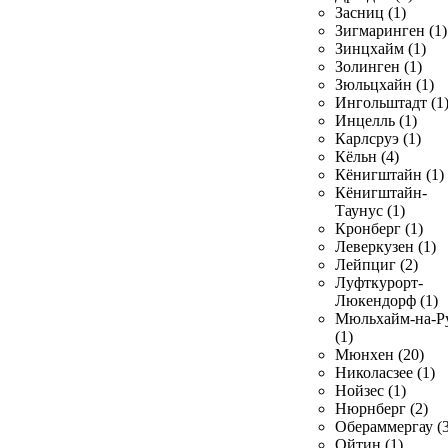
Засниц (1)
Зигмаринген (1)
Зинцхайм (1)
Золинген (1)
Зюльцхайн (1)
Ингольштадт (1
Инцелль (1)
Карлсруэ (1)
Кёльн (4)
Кёнигштайн (1)
Кёнигштайн-
Таунус (1)
Кронберг (1)
Леверкузен (1)
Лейпциг (2)
Луфткурорт-
Люкендорф (1)
Мюльхайм-на-Р
(1)
Мюнхен (20)
Николасзее (1)
Нойзес (1)
Нюрнберг (2)
Обераммергау (3
Ойтин (1)