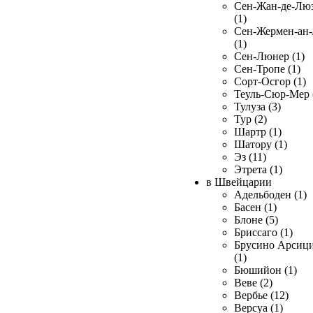
Сен-Жан-де-Лю
(1)
Сен-Жермен-ан
(1)
Сен-Люнер (1)
Сен-Тропе (1)
Сорт-Осгор (1)
Теуль-Сюр-Мер 
Тулуза (3)
Тур (2)
Шартр (1)
Шатору (1)
Эз (11)
Этрета (1)
в Швейцарии
Адельбоден (1)
Басен (1)
Блоне (5)
Бриссаго (1)
Брусино Арсиц
(1)
Бюшийон (1)
Веве (2)
Вербье (12)
Версуа (1)