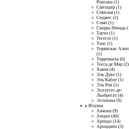
Ронсана (1)
Сантадер (1)
Севилья (1)
Сиджес (2)
Сомо (1)
Сьерра Невада (
Таучо (1)
Тегесте (1)
Тиас (1)
Торвискас Альт
(1)
Торревьеха (6)
Тосса де Мар (2)
Хавея (4)
Эль Дуке (1)
Эль Кабле (1)
Эль Рок (1)
Эсплугес-де-
Льобрегат (4)
Эстепона (9)
в Италии
Анкона (9)
Анцио (40)
Ареццо (14)
Ариццано (3)