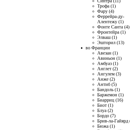
Синтра (11)
Трофа (1)
Фару (4)
Феррейра-ду-
Алентежу (1)
Фонте Санта (4)
Фронтейра (1)
Элваш (1)
Эшторил (13)
во Франции
Авезан (1)
Авиньон (1)
Амбуаз (1)
Англет (2)
Ангулем (3)
Анже (2)
Антиб (5)
Бандоль (1)
Баржемон (1)
Биарриц (16)
Биот (1)
Блуа (2)
Бордо (7)
Брив-ла-Гайярд 
Бюжа (1)