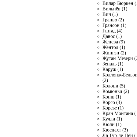
Вилар-Бюркен (
Вильнёв (1)
Вич (1)
Гранво (2)
Грансон (1)
Гштад (4)
Давос (1)
Женева (9)
Жентод (1)
Жингэн (2)
Жутан-Мезери (
Зеналь (1)
Каруж (1)
Коллонж-Бельр
(2)
Колони (5)
Комюньи (2)
Конш (1)
Корсо (3)
Корсье (1)
Кран Монтана (
Кулли (1)
Кюли (1)
Кюснахт (3)
Ла Тур-де-Пей (