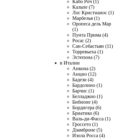
Кабо Роч (1)
Кальпе (7)
Лос Кристианос (1)
Марбелья (1)
Оропеса дель Мар
(1)
Пунта Прима (4)
Росас (2)
Сан-Себастьян (11)
Торревьеха (1)
Эстепона (7)
в Италии
Анкона (2)
Анцио (12)
Бадези (4)
Бардолино (1)
Барчис (1)
Белладжио (1)
Бибионе (4)
Бордигера (6)
Бриатико (6)
Валь-ди-Фасса (1)
Гроссето (1)
Дзамброне (5)
Изола Росса (4)