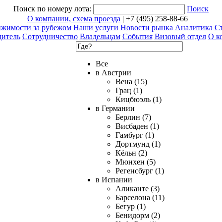
Поиск по номеру лота:
Поиск
О компании, схема проезда
| +7 (495) 258-88-66
ижимости за рубежом
Наши услуги
Новости рынка
Аналитика
Ст
дитель
Сотрудничество
Владельцам
События
Визовый отдел
О к
Все
в Австрии
Вена (15)
Грац (1)
Кицбюэль (1)
в Германии
Берлин (7)
Висбаден (1)
Гамбург (1)
Дортмунд (1)
Кёльн (2)
Мюнхен (5)
Регенсбург (1)
в Испании
Аликанте (3)
Барселона (11)
Бегур (1)
Бенидорм (2)