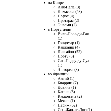
на Кипре
Айя-Напа (3)
Лимассол (53)
Пафос (4)
Протарас (2)
Энгоми (2)
в Португалии
Вила-Нова-ди-Гая
(1)
Гондомар (1)
Кашкайш (4)
Лиссабон (52)
Порту (8)
Сан-Педру-ду-Сул
(1)
Эшторил (3)
во Франции
Антиб (1)
Биарриц (7)
Довиль (1)
Канны (6)
Куршевель (2)
Межев (1)
Париж (62)
Сен-Жан-де-Люз (1)