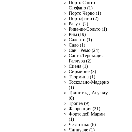
Порто Санто
Стефано (1)
Порто Черво (1)
Портофино (2)
Рагуза (2)
Рива-ди-Сольто (1)
Рим (19)
Саленто (1)
Сало (1)
Сан - Ремо (24)
Санта-Тереза-ди-
Галлура (2)
Сиена (1)
Сирмионе (3)
Таормина (1)
Тосколано-Мадерно
(1)
Тринита-д' Агульту
(8)
Тропеа (9)
Флоренция (21)
Форте дей Марми
(1)
Чезантико (6)
Чинкуале (1)