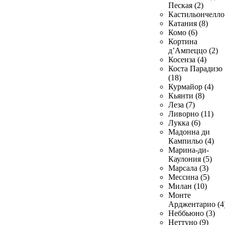
Пеская (2)
Кастильончелло 
Катания (8)
Комо (6)
Кортина
д’Ампеццо (2)
Косенза (4)
Коста Парадизо
(18)
Курмайор (4)
Кьянти (8)
Леза (7)
Ливорно (11)
Лукка (6)
Мадонна ди
Кампильо (4)
Марина-ди-
Каулония (5)
Марсала (3)
Мессина (5)
Милан (10)
Монте
Арджентарио (4
Неббьюно (3)
Неттуно (9)