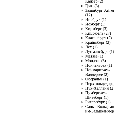
Кайзер (2)
Грац (3)
Зальцбург-Айге
(12)
Инсбрук (1)
Йохберг (1)
Кирхберг (3)
Кицбюэль (27)
Клагенфурт (2)
Крайшберг (2)
Лех (1)
Луцмансбург (1)
Матзее (1)
Мондзее (6)
Нойленгбах (1)
Ноймаркт-ам-
Валлерзее (2)
Оберальм (1)
Перхтольдсдорф
Пух-Халлайн (2
Пухберг-ам-
Шнееберг (1)
Ригерсбург (1)
Санкт-Вольфган
им-Зальцкаммер