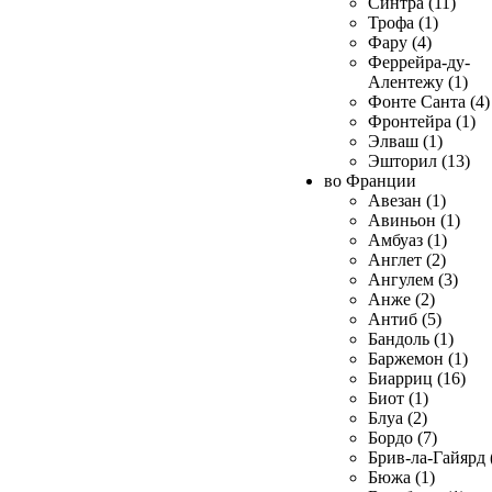
Синтра (11)
Трофа (1)
Фару (4)
Феррейра-ду-
Алентежу (1)
Фонте Санта (4)
Фронтейра (1)
Элваш (1)
Эшторил (13)
во Франции
Авезан (1)
Авиньон (1)
Амбуаз (1)
Англет (2)
Ангулем (3)
Анже (2)
Антиб (5)
Бандоль (1)
Баржемон (1)
Биарриц (16)
Биот (1)
Блуа (2)
Бордо (7)
Брив-ла-Гайярд 
Бюжа (1)