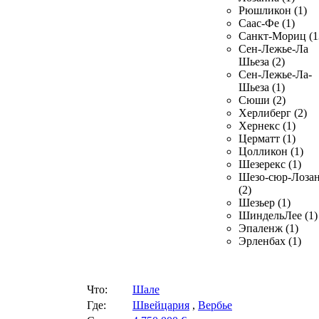
Рюшликон (1)
Саас-Фе (1)
Санкт-Мориц (1
Сен-Лежье-Ла
Шьеза (2)
Сен-Лежье-Ла-
Шьеза (1)
Сюши (2)
Херлиберг (2)
Хернекс (1)
Церматт (1)
Цолликон (1)
Шезерекс (1)
Шезо-сюр-Лоза
(2)
Шезьер (1)
ШиндельЛее (1)
Эпаленж (1)
Эрленбах (1)
Что:
Шале
Где:
Швейцария
,
Вербье