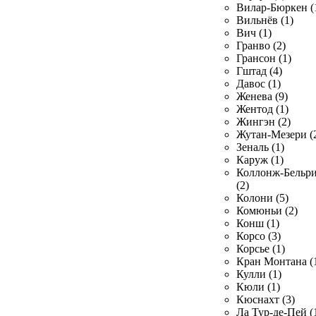
Вилар-Бюркен (
Вильнёв (1)
Вич (1)
Гранво (2)
Грансон (1)
Гштад (4)
Давос (1)
Женева (9)
Жентод (1)
Жингэн (2)
Жутан-Мезери (
Зеналь (1)
Каруж (1)
Коллонж-Бельр
(2)
Колони (5)
Комюньи (2)
Конш (1)
Корсо (3)
Корсье (1)
Кран Монтана (
Кулли (1)
Кюли (1)
Кюснахт (3)
Ла Тур-де-Пей (