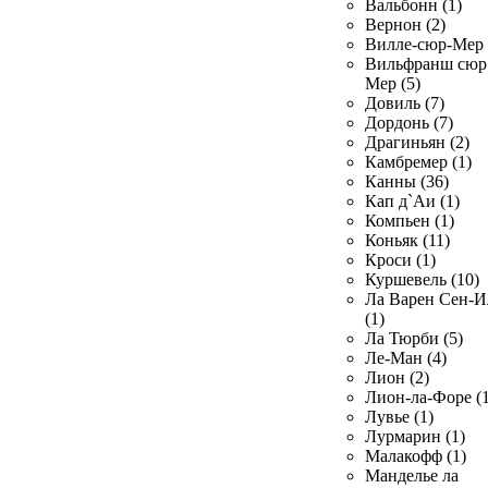
Вальбонн (1)
Вернон (2)
Вилле-сюр-Мер 
Вильфранш сюр
Мер (5)
Довиль (7)
Дордонь (7)
Драгиньян (2)
Камбремер (1)
Канны (36)
Кап д`Аи (1)
Компьен (1)
Коньяк (11)
Кроси (1)
Куршевель (10)
Ла Варен Сен-И
(1)
Ла Тюрби (5)
Ле-Ман (4)
Лион (2)
Лион-ла-Форе (1
Лувье (1)
Лурмарин (1)
Малакофф (1)
Манделье ла