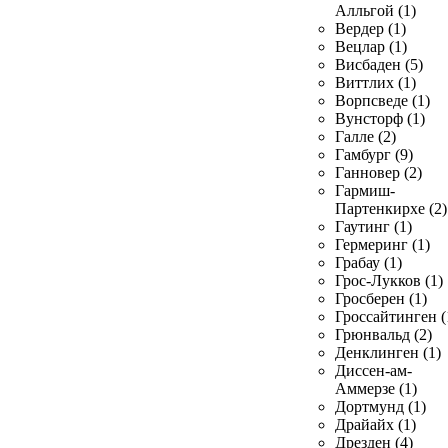
Алльгой (1)
Вердер (1)
Вецлар (1)
Висбаден (5)
Виттлих (1)
Ворпсведе (1)
Вунсторф (1)
Галле (2)
Гамбург (9)
Ганновер (2)
Гармиш-
Партенкирхе (2)
Гаутинг (1)
Гермеринг (1)
Грабау (1)
Грос-Лукков (1)
Гросберен (1)
Гроссайтинген (
Грюнвальд (2)
Денклинген (1)
Диссен-ам-
Аммерзе (1)
Дортмунд (1)
Драйайх (1)
Дрезден (4)