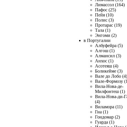
Лимассол (164)
Пафос (25)
Пейя (10)
Полис (3)
Протарас (19)
Тала (1)
Энгоми (2)
в Португалии
Албуфейра (5)
Алгош (1)
Алмансил (3)
Анхос (1)
Асотеяш (4)
Боликейме (3)
Вале до Лобо (4
Вале-Формозу (
Вила-Нова-де-
Милфонтеш (1)
Вила-Нова-ди-Г
(4)
Виламора (11)
Гиа (1)
Гондомар (2)
Гуарда (1)