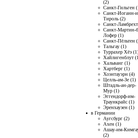
(2)
Санкт-Гильген (
Санкт-Иоганн-и
Тироль (2)
Санкт-Ламбрехт 
Санкт-Мартин-б
Лофер (1)
Санкт-Пёльтен (
Тальгау (1)
Туррахер Хёэ (1
Хайлигенблут (
Хальванг (1)
Хартберг (1)
Хоэнтауэрн (4)
Целль-ам-Зе (1)
Штадль-ан-дер-
Мур (1)
Эггендорф-им-
Траункрайс (1)
Эренхаузен (1)
в Германии
Аугсбург (2)
Ахен (1)
Ашау-им-Кимга
(2)