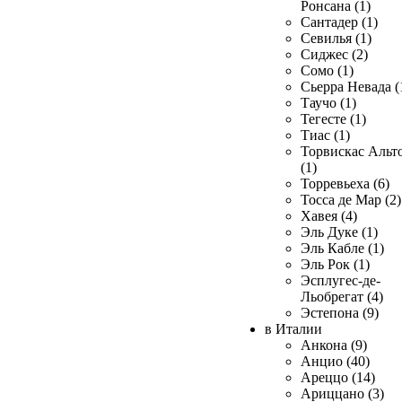
Ронсана (1)
Сантадер (1)
Севилья (1)
Сиджес (2)
Сомо (1)
Сьерра Невада (
Таучо (1)
Тегесте (1)
Тиас (1)
Торвискас Альт
(1)
Торревьеха (6)
Тосса де Мар (2)
Хавея (4)
Эль Дуке (1)
Эль Кабле (1)
Эль Рок (1)
Эсплугес-де-
Льобрегат (4)
Эстепона (9)
в Италии
Анкона (9)
Анцио (40)
Ареццо (14)
Ариццано (3)