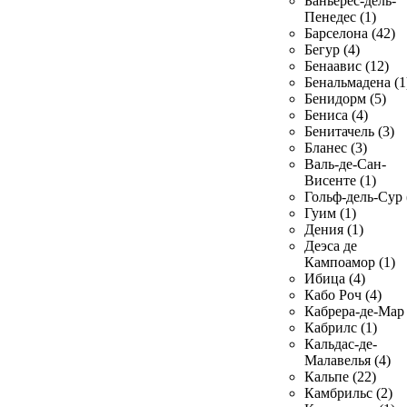
Баньерес-дель-
Пенедес (1)
Барселона (42)
Бегур (4)
Бенаавис (12)
Бенальмадена (1
Бенидорм (5)
Бениса (4)
Бенитачель (3)
Бланес (3)
Валь-де-Сан-
Висенте (1)
Гольф-дель-Сур 
Гуим (1)
Дения (1)
Деэса де
Кампоамор (1)
Ибица (4)
Кабо Роч (4)
Кабрера-де-Мар 
Кабрилс (1)
Кальдас-де-
Малавелья (4)
Кальпе (22)
Камбрильс (2)