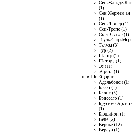
Сен-Жан-де-Лю
(1)
Сен-Жермен-ан
(1)
Сен-Люнер (1)
Сен-Тропе (1)
Сорт-Осгор (1)
Теуль-Сюр-Мер 
Тулуза (3)
Тур (2)
Шартр (1)
Шатору (1)
Эз (11)
Этрета (1)
в Швейцарии
Адельбоден (1)
Басен (1)
Блоне (5)
Бриссаго (1)
Брусино Арсиц
(1)
Бюшийон (1)
Веве (2)
Вербье (12)
Версуа (1)