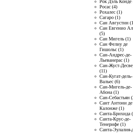
Рок Дэль Конде 
Росас (4)
Рохалес (1)
Сагаро (1)
Сан Августин (1
Сан Евгенио Ал
(5)
Сан Мигель (1)
Сан Фелиу де
Гишольс (1)
Сан-Андрес-де-
Льеванерас (1)
Сан-Жуст-Десве
(11)
Сан-Кугат-дель-
Вальес (6)
Сан-Мигель-де-
Абона (1)
Сан-Себастьян (
Сант Антони де
Калонже (1)
Санта-Брихида (
Санта-Крус-де-
Тенерифе (1)
Санта-Эулалия-д