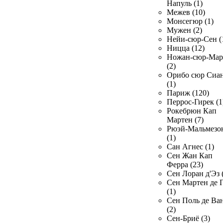
Напуль (1)
Межев (10)
Монсегюр (1)
Мужен (2)
Нейи-сюр-Сен (
Ницца (12)
Ножан-сюр-Ма
(2)
Орибо сюр Сиа
(1)
Париж (120)
Перрос-Гирек (1
Рокебрюн Кап
Мартен (7)
Рюэй-Мальмезо
(1)
Сан Агнес (1)
Сен Жан Кап
Ферра (23)
Сен Лоран д'Эз 
Сен Мартен де 
(1)
Сен Поль де Ва
(2)
Сен-Бриё (3)