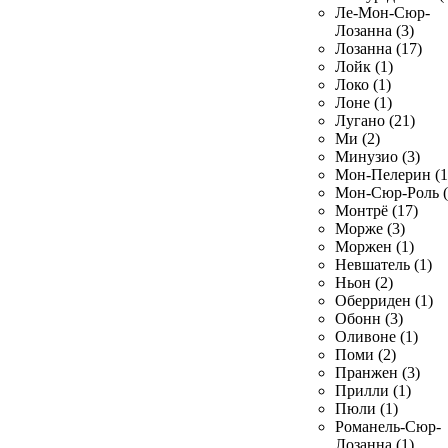
Ле-Мон-Сюр-
Лозанна (3)
Лозанна (17)
Лойк (1)
Локо (1)
Лоне (1)
Лугано (21)
Ми (2)
Минузио (3)
Мон-Пелерин (1
Мон-Сюр-Роль (
Монтрё (17)
Морже (3)
Моржен (1)
Невшатель (1)
Ньон (2)
Оберриден (1)
Обонн (3)
Оливоне (1)
Поми (2)
Пранжен (3)
Прилли (1)
Пюли (1)
Романель-Сюр-
Лозанна (1)