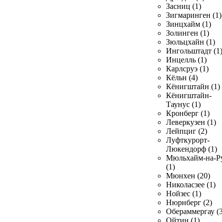
Засниц (1)
Зигмаринген (1)
Зинцхайм (1)
Золинген (1)
Зюльцхайн (1)
Ингольштадт (1
Инцелль (1)
Карлсруэ (1)
Кёльн (4)
Кёнигштайн (1)
Кёнигштайн-
Таунус (1)
Кронберг (1)
Леверкузен (1)
Лейпциг (2)
Луфткурорт-
Люкендорф (1)
Мюльхайм-на-Р
(1)
Мюнхен (20)
Николасзее (1)
Нойзес (1)
Нюрнберг (2)
Обераммергау (3
Ойтин (1)