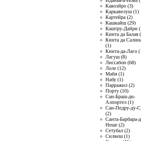
Иданья-а-Нова (
Кавоэйро (3)
Каркавелуш (1)
Картейра (2)
Кашкайш (29)
Каштру-Дайри (
Кинта да Балая (
Кинта да Салин
(1)
Кинта-да-Лаго (
Лагуш (8)
Лиссабон (68)
Лоле (12)
Майя (1)
Набу (1)
Парражил (2)
Порту (10)
Сан-Браш-ди-
Алпортел (1)
Сан-Педру-ду-С
(2)
Санта-Барбара-д
Неше (2)
Сетубал (2)
Силвеш (1)