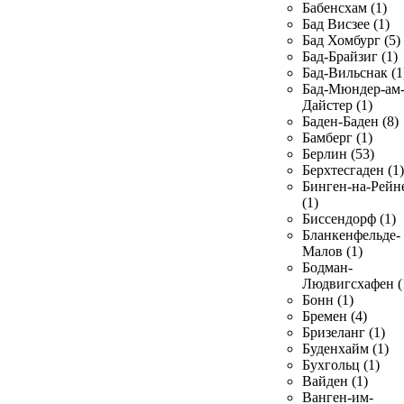
Бабенсхам (1)
Бад Висзее (1)
Бад Хомбург (5)
Бад-Брайзиг (1)
Бад-Вильснак (1
Бад-Мюндер-ам
Дайстер (1)
Баден-Баден (8)
Бамберг (1)
Берлин (53)
Берхтесгаден (1)
Бинген-на-Рейн
(1)
Биссендорф (1)
Бланкенфельде-
Малов (1)
Бодман-
Людвигсхафен (
Бонн (1)
Бремен (4)
Бризеланг (1)
Буденхайм (1)
Бухгольц (1)
Вайден (1)
Ванген-им-