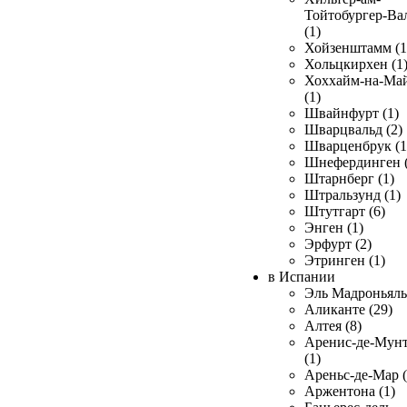
Тойтобургер-Ва
(1)
Хойзенштамм (1
Хольцкирхен (1
Хоххайм-на-Ма
(1)
Швайнфурт (1)
Шварцвальд (2)
Шварценбрук (1
Шнефердинген (
Штарнберг (1)
Штральзунд (1)
Штутгарт (6)
Энген (1)
Эрфурт (2)
Этринген (1)
в Испании
Эль Мадроньяль 
Аликанте (29)
Алтея (8)
Аренис-де-Мун
(1)
Ареньс-де-Мар (
Аржентона (1)