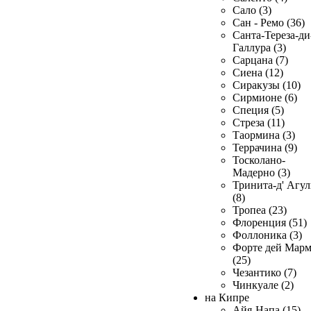
Сало (3)
Сан - Ремо (36)
Санта-Тереза-ди
Галлура (3)
Сарцана (7)
Сиена (12)
Сиракузы (10)
Сирмионе (6)
Специя (5)
Стреза (11)
Таормина (3)
Террачина (9)
Тосколано-
Мадерно (3)
Тринита-д' Агул
(8)
Тропеа (23)
Флоренция (51)
Фоллоника (3)
Форте дей Мар
(25)
Чезантико (7)
Чинкуале (2)
на Кипре
Айя-Напа (15)