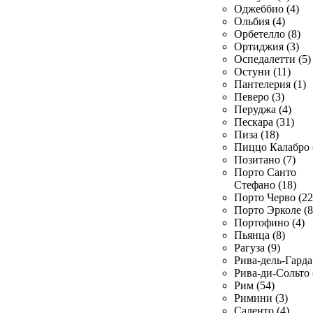
Оджеббио (4)
Ольбия (4)
Орбетелло (8)
Ортиджия (3)
Оспедалетти (5)
Остуни (11)
Пантелерия (1)
Певеро (3)
Перуджа (4)
Пескара (31)
Пиза (18)
Пиццо Калабро 
Позитано (7)
Порто Санто
Стефано (18)
Порто Черво (22
Порто Эрколе (8
Портофино (4)
Пьянца (8)
Рагуза (9)
Рива-дель-Гарда 
Рива-ди-Сольто 
Рим (54)
Римини (3)
Саленто (4)