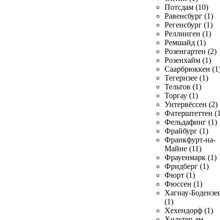
Потсдам (10)
Равенсбург (1)
Регенсбург (1)
Реллинген (1)
Ремшайд (1)
Розенгартен (2)
Розенхайм (1)
Саарбрюккен (1
Тегернзее (1)
Тельтов (1)
Торгау (1)
Унтервёссен (2)
Фатерштеттен (1
Фельдафинг (1)
Фрайбург (1)
Франкфурт-на-
Майне (11)
Фрауенмарк (1)
Фридберг (1)
Фюрт (1)
Фюссен (1)
Хагнау-Бодензе
(1)
Хехендорф (1)
Хильтер-ам-