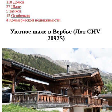
110
Домов
27
Шале
5
Замков
15
Особняков
4
Коммерческой недвижимости
Уютное шале в Вербье (Лот CHV-
2092S)