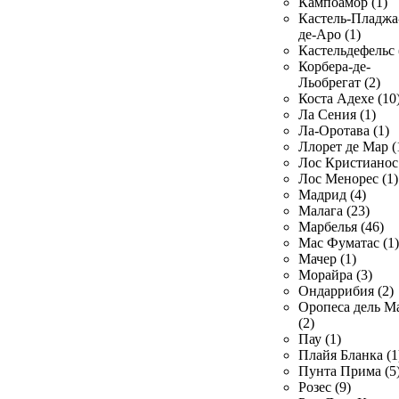
Кампоамор (1)
Кастель-Пладжа
де-Аро (1)
Кастельдефельс 
Корбера-де-
Льобрегат (2)
Коста Адехе (10
Ла Сения (1)
Ла-Оротава (1)
Ллорет де Мар (
Лос Кристианос 
Лос Менорес (1)
Мадрид (4)
Малага (23)
Марбелья (46)
Мас Фуматас (1)
Мачер (1)
Морайра (3)
Ондаррибия (2)
Оропеса дель М
(2)
Пау (1)
Плайя Бланка (1
Пунта Прима (5
Розес (9)