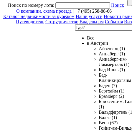
Поиск по номеру лота:
Поиск
О компании, схема проезда
| +7 (495) 258-88-66
Каталог недвижимости за рубежом
Наши услуги
Новости рын
Путеводитель
Сотрудничество
Владельцам
События
Виз
Все
в Австрии
Айзенэрц (1)
Аннаберг (1)
Аннаберг-им-
Ламмерталь (1)
Бад Ишль (1)
Бад-
Клайнкирхгайм 
Баден (7)
Бергхайм (1)
Брамберг (2)
Бриксен-им-Тал
(1)
Вальдфиртель (1
Вальс (1)
Вена (67)
Гойнг-ам-Вильд