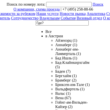
Поиск по номеру лота:
Поиск
О компании, схема проезда
| +7 (495) 258-88-66
ижимости за рубежом
Наши услуги
Новости рынка
Аналитика
Ст
дитель
Сотрудничество
Владельцам
События
Визовый отдел
О к
Все
в Австрии
Айзенэрц (1)
Аннаберг (1)
Аннаберг-им-
Ламмерталь (1)
Бад Ишль (1)
Бад-Клайнкирхгайм
(5)
Баден (7)
Бергхайм (1)
Брамберг (2)
Бриксен-им-Тале (1)
Вальдфиртель (1)
Вальс (1)
Вена (67)
Гойнг-ам-Вильден-
Кайзер (2)