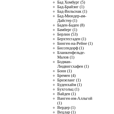
Бад Хомбург (5)
Бад-Брайзиг (1)
Бад-Вильснак (1)
Бад-Мюндер-ам-
Дайстер (1)
Баден-Баден (8)
Бамберг (1)
Берлин (53)
Берхтесгаден (1)
Бинген-на-Рейне (1)
Биссендорф (1)
Бланкенфельде-
Малов (1)
Бодман-
Людвигсхафен (1)
Бонн (1)
Бремен (4)
Бризеланг (1)
Буденхайм (1)
Бухгольц (1)
Вайден (1)
Ванген-им-Алльгой
(1)
Вердер (1)
Вецлар (1)