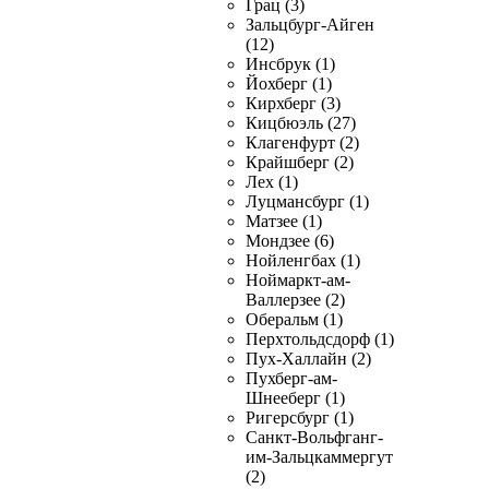
Грац (3)
Зальцбург-Айген
(12)
Инсбрук (1)
Йохберг (1)
Кирхберг (3)
Кицбюэль (27)
Клагенфурт (2)
Крайшберг (2)
Лех (1)
Луцмансбург (1)
Матзее (1)
Мондзее (6)
Нойленгбах (1)
Ноймаркт-ам-
Валлерзее (2)
Оберальм (1)
Перхтольдсдорф (1)
Пух-Халлайн (2)
Пухберг-ам-
Шнееберг (1)
Ригерсбург (1)
Санкт-Вольфганг-
им-Зальцкаммергут
(2)