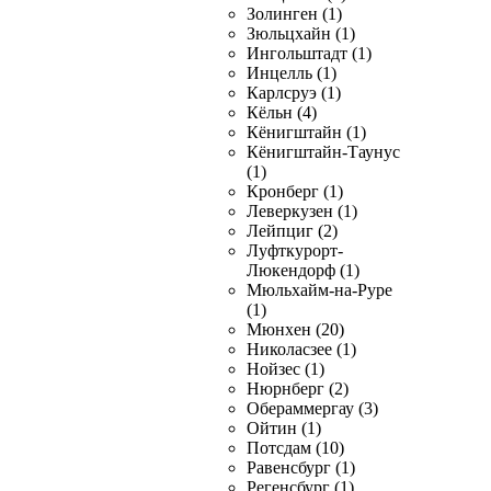
Золинген (1)
Зюльцхайн (1)
Ингольштадт (1)
Инцелль (1)
Карлсруэ (1)
Кёльн (4)
Кёнигштайн (1)
Кёнигштайн-Таунус
(1)
Кронберг (1)
Леверкузен (1)
Лейпциг (2)
Луфткурорт-
Люкендорф (1)
Мюльхайм-на-Руре
(1)
Мюнхен (20)
Николасзее (1)
Нойзес (1)
Нюрнберг (2)
Обераммергау (3)
Ойтин (1)
Потсдам (10)
Равенсбург (1)
Регенсбург (1)