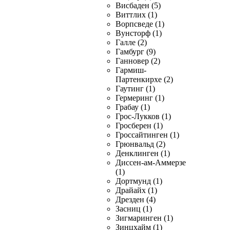
Висбаден (5)
Виттлих (1)
Ворпсведе (1)
Вунсторф (1)
Галле (2)
Гамбург (9)
Ганновер (2)
Гармиш-
Партенкирхе (2)
Гаутинг (1)
Гермеринг (1)
Грабау (1)
Грос-Лукков (1)
Гросберен (1)
Гроссайтинген (1)
Грюнвальд (2)
Денклинген (1)
Диссен-ам-Аммерзе
(1)
Дортмунд (1)
Драйайх (1)
Дрезден (4)
Засниц (1)
Зигмаринген (1)
Зинцхайм (1)