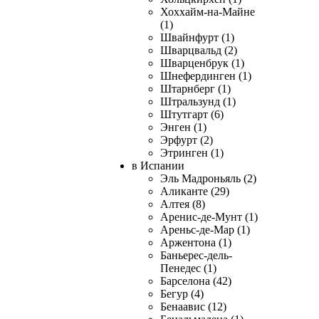
Хоххайм-на-Майне
(1)
Швайнфурт (1)
Шварцвальд (2)
Шварценбрук (1)
Шнефердинген (1)
Штарнберг (1)
Штральзунд (1)
Штутгарт (6)
Энген (1)
Эрфурт (2)
Этринген (1)
в Испании
Эль Мадроньяль (2)
Аликанте (29)
Алтея (8)
Аренис-де-Мунт (1)
Ареньс-де-Мар (1)
Аржентона (1)
Баньерес-дель-
Пенедес (1)
Барселона (42)
Бегур (4)
Бенаавис (12)