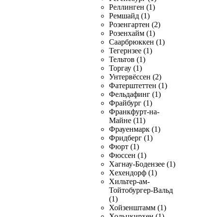
Реллинген (1)
Ремшайд (1)
Розенгартен (2)
Розенхайм (1)
Саарбрюккен (1)
Тегернзее (1)
Тельтов (1)
Торгау (1)
Унтервёссен (2)
Фатерштеттен (1)
Фельдафинг (1)
Фрайбург (1)
Франкфурт-на-
Майне (11)
Фрауенмарк (1)
Фридберг (1)
Фюрт (1)
Фюссен (1)
Хагнау-Бодензее (1)
Хехендорф (1)
Хильтер-ам-
Тойтобургер-Вальд
(1)
Хойзенштамм (1)
Хольцкирхен (1)