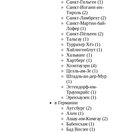
Санкт-Гильген (1)
Санкт-Иоганн-ин-
Тироль (2)
Санкт-Ламбрехт (2)
Санкт-Мартин-бай-
Лофер (1)
Санкт-Пёльтен (2)
Тальгау (1)
Туррахер Хёэ (1)
Хайлигенблут (1)
Хальванг (1)
Хартберг (1)
Хоэнтауэрн (4)
Целль-ам-Зе (1)
Штадль-ан-дер-Мур
(1)
Эггендорф-им-
Траункрайс (1)
Эренхаузен (1)
в Германии
Аугсбург (2)
Ахен (1)
Ашау-им-Кимгау (2)
Бабенсхам (1)
Бад Висзее (1)